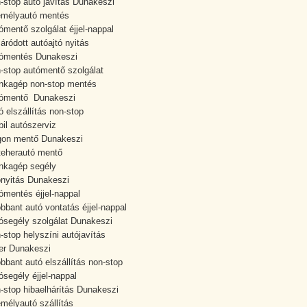
-stop autó javítás Dunakeszi
mélyautó mentés
ómentő szolgálat éjjel-nappal
áródott autóajtó nyitás
ómentés Dunakeszi
-stop autómentő szolgálat
kagép non-stop mentés
tómentő Dunakeszi
ó elszállítás non-stop
il autószerviz
gon mentő Dunakeszi
teherautó mentő
kagép segély
ónyitás Dunakeszi
ómentés éjjel-nappal
obbant autó vontatás éjjel-nappal
ósegély szolgálat Dunakeszi
-stop helyszíni autójavítás
ler Dunakeszi
obbant autó elszállítás non-stop
ósegély éjjel-nappal
-stop hibaelhárítás Dunakeszi
mélyautó szállítás