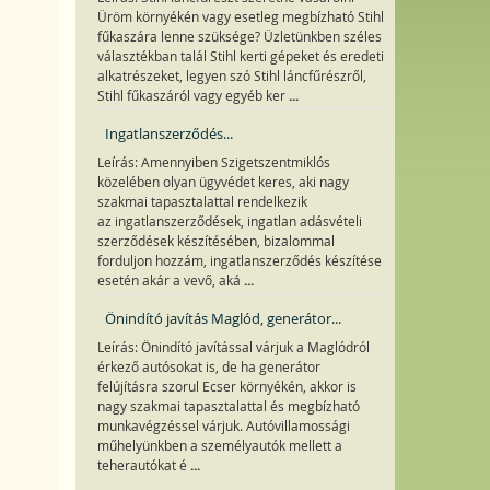
Üröm környékén vagy esetleg megbízható Stihl
fűkaszára lenne szüksége? Üzletünkben széles
választékban talál Stihl kerti gépeket és eredeti
alkatrészeket, legyen szó Stihl láncfűrészről,
...
Stihl fűkaszáról vagy egyéb ker
Ingatlanszerződés...
Leírás: Amennyiben Szigetszentmiklós
közelében olyan ügyvédet keres, aki nagy
szakmai tapasztalattal rendelkezik
az ingatlanszerződések, ingatlan adásvételi
szerződések készítésében, bizalommal
forduljon hozzám, ingatlanszerződés készítése
...
esetén akár a vevő, aká
Önindító javítás Maglód, generátor...
Leírás: Önindító javítással várjuk a Maglódról
érkező autósokat is, de ha generátor
felújításra szorul Ecser környékén, akkor is
nagy szakmai tapasztalattal és megbízható
munkavégzéssel várjuk. Autóvillamossági
műhelyünkben a személyautók mellett a
...
teherautókat é