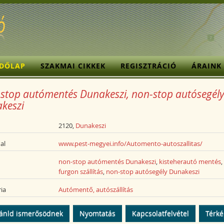
ZDŐLAP
SZAKMAI CIKKEK
REGISZTRÁCIÓ
ÁRAINK
stop autómentés Dunakeszi, non-stop autósegél
keszi
2120,
Dunakeszi
al
www.pest-megyei.info/Automento-autoszallitas/
non-stop autómentés Dunakeszi
,
kisteherautó mentés
,
furgon szállítás
,
non-stop autósegély Dunakeszi
ia
Autómentő, autószállítás
ánld ismerősödnek
Nyomtatás
Kapcsolatfelvétel
Térk