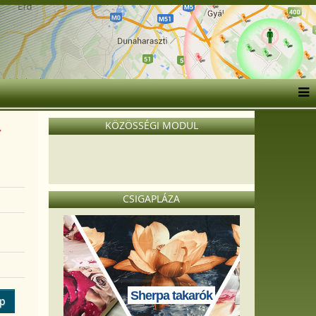
KÖZÖSSÉGI MODUL
y
CSIGAPLÁZA
Sherpa takarók
ép