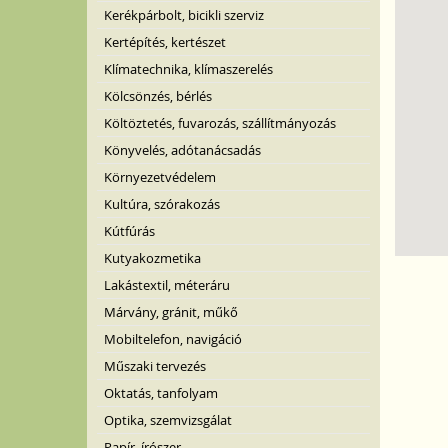
Kerékpárbolt, bicikli szerviz
Kertépítés, kertészet
Klímatechnika, klímaszerelés
Kölcsönzés, bérlés
Költöztetés, fuvarozás, szállítmányozás
Könyvelés, adótanácsadás
Környezetvédelem
Kultúra, szórakozás
Kútfúrás
Kutyakozmetika
Lakástextil, méteráru
Márvány, gránit, műkő
Mobiltelefon, navigáció
Műszaki tervezés
Oktatás, tanfolyam
Optika, szemvizsgálat
Papír, írószer