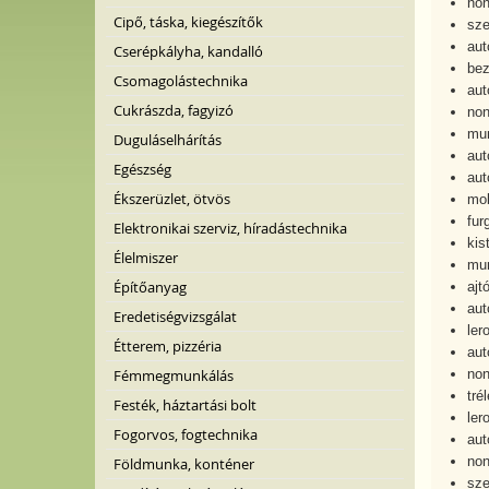
non
Cipő, táska, kiegészítők
sze
aut
Cserépkályha, kandalló
bez
Csomagolástechnika
aut
Cukrászda, fagyizó
non
mun
Duguláselhárítás
au
Egészség
aut
Ékszerüzlet, ötvös
mob
fur
Elektronikai szerviz, híradástechnika
kis
Élelmiszer
mun
Építőanyag
ajt
aut
Eredetiségvizsgálat
ler
Étterem, pizzéria
aut
Fémmegmunkálás
non
tré
Festék, háztartási bolt
ler
Fogorvos, fogtechnika
aut
non
Földmunka, konténer
sze