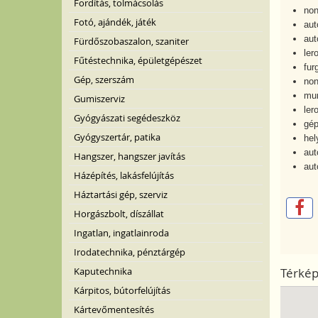
Fordítás, tolmácsolás
non
Fotó, ajándék, játék
aut
aut
Fürdőszobaszalon, szaniter
ler
Fűtéstechnika, épületgépészet
fur
Gép, szerszám
non
mun
Gumiszerviz
ler
Gyógyászati segédeszköz
gép
Gyógyszertár, patika
hel
aut
Hangszer, hangszer javítás
aut
Házépítés, lakásfelújítás
Háztartási gép, szerviz
Horgászbolt, díszállat
Ingatlan, ingatlainroda
Irodatechnika, pénztárgép
Térké
Kaputechnika
Kárpitos, bútorfelújítás
Kártevőmentesítés