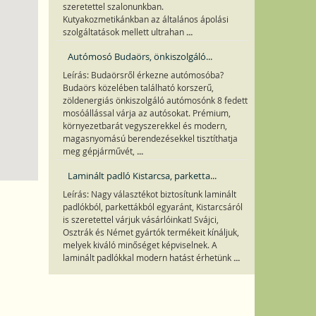
szeretettel szalonunkban.
Kutyakozmetikánkban az általános ápolási
...
szolgáltatások mellett ultrahan
Autómosó Budaörs, önkiszolgáló...
Leírás: Budaörsről érkezne autómosóba?
Budaörs közelében található korszerű,
zöldenergiás önkiszolgáló autómosónk 8 fedett
mosóállással várja az autósokat. Prémium,
környezetbarát vegyszerekkel és modern,
magasnyomású berendezésekkel tisztíthatja
...
meg gépjárművét,
Laminált padló Kistarcsa, parketta...
Leírás: Nagy választékot biztosítunk laminált
padlókból, parkettákból egyaránt, Kistarcsáról
is szeretettel várjuk vásárlóinkat! Svájci,
Osztrák és Német gyártók termékeit kínáljuk,
melyek kiváló minőséget képviselnek. A
...
laminált padlókkal modern hatást érhetünk