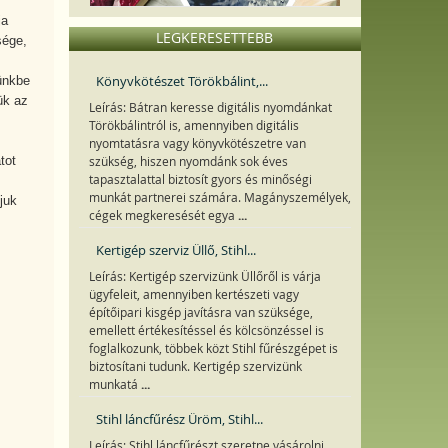
ja
LEGKERESETTEBB
sége,
Könyvkötészet Törökbálint,...
ünkbe
ük az
Leírás: Bátran keresse digitális nyomdánkat
Törökbálintról is, amennyiben digitális
nyomtatásra vagy könyvkötészetre van
tot
szükség, hiszen nyomdánk sok éves
tapasztalattal biztosít gyors és minőségi
munkát partnerei számára. Magányszemélyek,
juk
...
cégek megkeresését egya
Kertigép szerviz Üllő, Stihl...
Leírás: Kertigép szervizünk Üllőről is várja
ügyfeleit, amennyiben kertészeti vagy
építőipari kisgép javításra van szüksége,
emellett értékesítéssel és kölcsönzéssel is
foglalkozunk, többek közt Stihl fűrészgépet is
biztosítani tudunk. Kertigép szervizünk
...
munkatá
Stihl láncfűrész Üröm, Stihl...
Leírás: Stihl láncfűrészt szeretne vásárolni