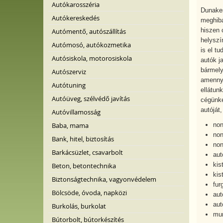
Autókarosszéria
Dunakes
Autókereskedés
meghibá
hiszen 
Autómentő, autószállítás
helyszí
Autómosó, autókozmetika
is el t
Autósiskola, motorosiskola
autók j
bármely
Autószerviz
amennyi
Autótuning
ellátun
Autóüveg, szélvédő javítás
cégünke
autóját
Autóvillamosság
Baba, mama
non
non
Bank, hitel, biztosítás
non
Barkácsüzlet, csavarbolt
aut
kis
Beton, betontechnika
kis
Biztonságtechnika, vagyonvédelem
fur
Bölcsöde, óvoda, napközi
aut
aut
Burkolás, burkolat
mu
Bútorbolt, bútorkészítés