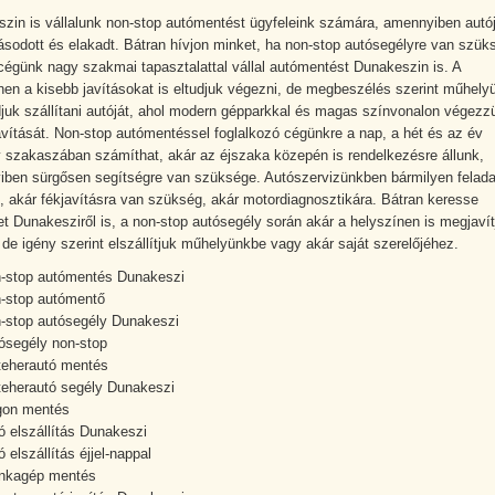
zin is vállalunk non-stop autómentést ügyfeleink számára, amennyiben autó
sodott és elakadt. Bátran hívjon minket, ha non-stop autósegélyre van szük
cégünk nagy szakmai tapasztalattal vállal autómentést Dunakeszin is. A
nen a kisebb javításokat is eltudjuk végezni, de megbeszélés szerint műhely
udjuk szállítani autóját, ahol modern gépparkkal és magas színvonalon végezz
avítását. Non-stop autómentéssel foglalkozó cégünkre a nap, a hét és az év
 szakaszában számíthat, akár az éjszaka közepén is rendelkezésre állunk,
ben sürgősen segítségre van szüksége. Autószervizünkben bármilyen felada
k, akár fékjavításra van szükség, akár motordiagnosztikára. Bátran keresse
t Dunakesziről is, a non-stop autósegély során akár a helyszínen is megjavít
, de igény szerint elszállítjuk műhelyünkbe vagy akár saját szerelőjéhez.
-stop autómentés Dunakeszi
-stop autómentő
-stop autósegély Dunakeszi
ósegély non-stop
teherautó mentés
teherautó segély Dunakeszi
gon mentés
ó elszállítás Dunakeszi
ó elszállítás éjjel-nappal
nkagép mentés