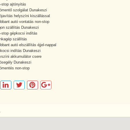
-stop ajtónyitás
ómentő szolgálat Dunakeszi
ójavítás helyszíni kiszállással
obbant autó vontatás non-stop
gon szállítás Dunakeszi
-stop gépkocsi indítás
kagép szállítás
obbant autó elszállítás éjjel-nappal
kocsi indítás Dunakeszi
yszíni akkumulátor csere
ósegély Dunakeszi
ómentés non-stop
p