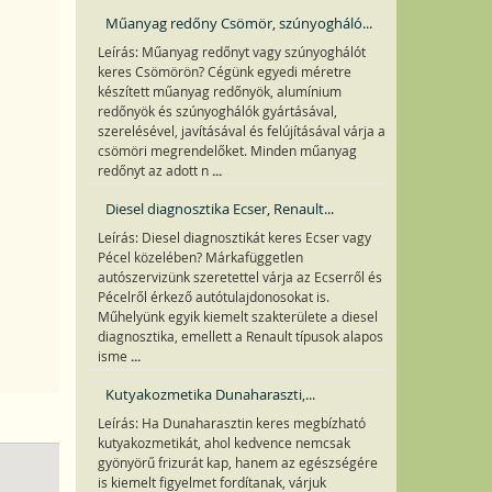
Műanyag redőny Csömör, szúnyogháló...
Leírás: Műanyag redőnyt vagy szúnyoghálót
keres Csömörön? Cégünk egyedi méretre
készített műanyag redőnyök, alumínium
redőnyök és szúnyoghálók gyártásával,
szerelésével, javításával és felújításával várja a
csömöri megrendelőket. Minden műanyag
...
redőnyt az adott n
Diesel diagnosztika Ecser, Renault...
Leírás: Diesel diagnosztikát keres Ecser vagy
Pécel közelében? Márkafüggetlen
autószervizünk szeretettel várja az Ecserről és
Pécelről érkező autótulajdonosokat is.
Műhelyünk egyik kiemelt szakterülete a diesel
diagnosztika, emellett a Renault típusok alapos
...
isme
Kutyakozmetika Dunaharaszti,...
Leírás: Ha Dunaharasztin keres megbízható
kutyakozmetikát, ahol kedvence nemcsak
gyönyörű frizurát kap, hanem az egészségére
is kiemelt figyelmet fordítanak, várjuk