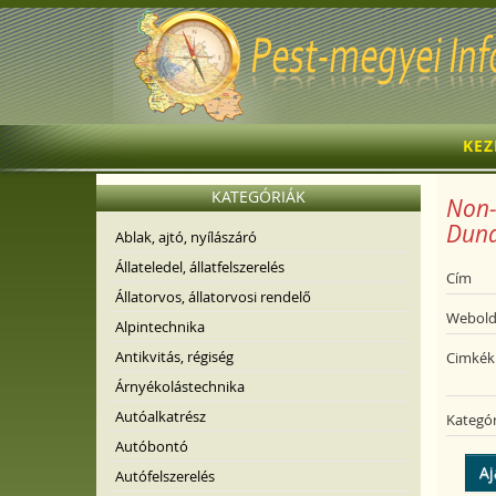
KE
KATEGÓRIÁK
Non-
Duna
Ablak, ajtó, nyílászáró
Állateledel, állatfelszerelés
Cím
Állatorvos, állatorvosi rendelő
Webold
Alpintechnika
Antikvitás, régiség
Cimkék
Árnyékolástechnika
Autóalkatrész
Kategór
Autóbontó
Aj
Autófelszerelés