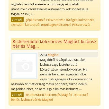
ügyfelek rendelkezésére, a munkagépek mellett
utánfutókölcsönzéssel és autómentő kölcsönzéssel is
foglalkozunk, i
...
Cimkék
gépkölcsönző Pilisvörösvár
,
fúrógép kölcsönzés
,
szerszám kölcsönző
,
munkagépkölcsönző Pilisvörösvár
Kisteherautó kölcsönzés Maglód, kisbusz
bérlés Mag...
2234
Maglód
Maglódról is várjuk azokat, akik
kisbusz vagy kisteherautó
kölcsönzésen gondolkodnak! Ha
nem fér be az áru a gépjárműbe
vagy csak egy-egy alkalommal vinne
nagyobb árut az ország másik pontjára, akkor ideális
megoldás lehet, ha bérel egy alkalmas kisbuszt
...
Cimkék
kisteherautó kölcsönzés Maglód
,
teherautó
bérlés
,
kisbusz bérlés Maglód