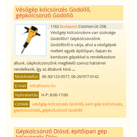
Vésőgép kölcsönzés Gödöllő,
gépkölcsönző Gödöllő
1162
Budapest
Csömöri út 258.
Vésőgép kölcsönzésre van szüksége
Gödöllőn? Gépkölcsönzőnk
Gödöllőről is várja, ahol a vésőgépek
mellett egyéb építőipari, faipari és
kertészeti gépekkel is rendelkezésre
állunk. Gépkölcsönzőnk megfelelő szerviz háttérrel
rendelkezik, így az általunk kíná
...
Mobiltelefon
06-30/123-0577, 06-20/977-0142
E-mail
info@norix.hu
Nyitvatartás
H-P: 8:00-17:00
Cimkék
vésőgép kölcsönzés Gödöllő
,
kerti gép kölcsönzés
,
gépkölcsönzés
,
gépkölcsönző Gödöllő
Gépkölcsönző Diósd, építőipari gép