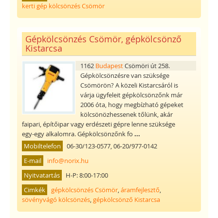
kerti gép kölcsönzés Csömör
Gépkölcsönzés Csömör, gépkölcsönző
Kistarcsa
1162
Budapest
Csömöri út 258.
Gépkölcsönzésre van szüksége
Csömörön? A közeli Kistarcsáról is
várja ügyfeleit gépkölcsönzőnk már
2006 óta, hogy megbízható gépeket
kölcsönözhessenek tőlünk, akár
faipari, építőipar vagy erdészeti gépre lenne szüksége
egy-egy alkalomra. Gépkölcsönzőnk fo
...
Mobiltelefon
06-30/123-0577, 06-20/977-0142
E-mail
info@norix.hu
Nyitvatartás
H-P: 8:00-17:00
Cimkék
gépkölcsönzés Csömör
,
áramfejlesztő
,
sövényvágó kölcsönzés
,
gépkölcsönző Kistarcsa