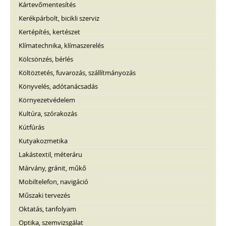
Kártevőmentesítés
Kerékpárbolt, bicikli szerviz
Kertépítés, kertészet
Klímatechnika, klímaszerelés
Kölcsönzés, bérlés
Költöztetés, fuvarozás, szállítmányozás
Könyvelés, adótanácsadás
Környezetvédelem
Kultúra, szórakozás
Kútfúrás
Kutyakozmetika
Lakástextil, méteráru
Márvány, gránit, műkő
Mobiltelefon, navigáció
Műszaki tervezés
Oktatás, tanfolyam
Optika, szemvizsgálat