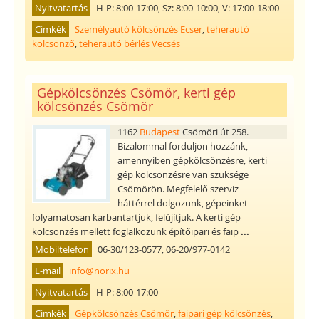
Nyitvatartás
H-P: 8:00-17:00, Sz: 8:00-10:00, V: 17:00-18:00
Cimkék
Személyautó kölcsönzés Ecser
,
teherautó
kölcsönző
,
teherautó bérlés Vecsés
Gépkölcsönzés Csömör, kerti gép
kölcsönzés Csömör
1162
Budapest
Csömöri út 258.
Bizalommal forduljon hozzánk,
amennyiben gépkölcsönzésre, kerti
gép kölcsönzésre van szüksége
Csömörön. Megfelelő szerviz
háttérrel dolgozunk, gépeinket
folyamatosan karbantartjuk, felújítjuk. A kerti gép
kölcsönzés mellett foglalkozunk építőipari és faip
...
Mobiltelefon
06-30/123-0577, 06-20/977-0142
E-mail
info@norix.hu
Nyitvatartás
H-P: 8:00-17:00
Cimkék
Gépkölcsönzés Csömör
,
faipari gép kölcsönzés
,