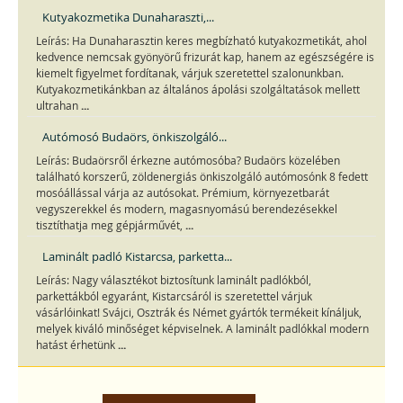
Kutyakozmetika Dunaharaszti,...
Leírás: Ha Dunaharasztin keres megbízható kutyakozmetikát, ahol
kedvence nemcsak gyönyörű frizurát kap, hanem az egészségére is
kiemelt figyelmet fordítanak, várjuk szeretettel szalonunkban.
Kutyakozmetikánkban az általános ápolási szolgáltatások mellett
...
ultrahan
Autómosó Budaörs, önkiszolgáló...
Leírás: Budaörsről érkezne autómosóba? Budaörs közelében
található korszerű, zöldenergiás önkiszolgáló autómosónk 8 fedett
mosóállással várja az autósokat. Prémium, környezetbarát
vegyszerekkel és modern, magasnyomású berendezésekkel
...
tisztíthatja meg gépjárművét,
Laminált padló Kistarcsa, parketta...
Leírás: Nagy választékot biztosítunk laminált padlókból,
parkettákból egyaránt, Kistarcsáról is szeretettel várjuk
vásárlóinkat! Svájci, Osztrák és Német gyártók termékeit kínáljuk,
melyek kiváló minőséget képviselnek. A laminált padlókkal modern
...
hatást érhetünk