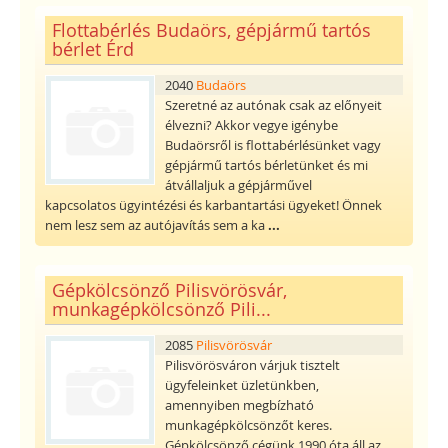
Flottabérlés Budaörs, gépjármű tartós
bérlet Érd
2040
Budaörs
Szeretné az autónak csak az előnyeit
élvezni? Akkor vegye igénybe
Budaörsről is flottabérlésünket vagy
gépjármű tartós bérletünket és mi
átvállaljuk a gépjárművel
kapcsolatos ügyintézési és karbantartási ügyeket! Önnek
nem lesz sem az autójavítás sem a ka
...
Gépkölcsönző Pilisvörösvár,
munkagépkölcsönző Pili...
2085
Pilisvörösvár
Pilisvörösváron várjuk tisztelt
ügyfeleinket üzletünkben,
amennyiben megbízható
munkagépkölcsönzőt keres.
Gépkölcsönző cégünk 1990 óta áll az