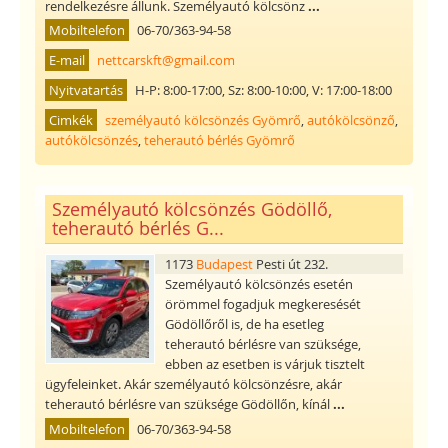
rendelkezésre állunk. Személyautó kölcsönz
...
Mobiltelefon
06-70/363-94-58
E-mail
nettcarskft@gmail.com
Nyitvatartás
H-P: 8:00-17:00, Sz: 8:00-10:00, V: 17:00-18:00
Cimkék
személyautó kölcsönzés Gyömrő
,
autókölcsönző
,
autókölcsönzés
,
teherautó bérlés Gyömrő
Személyautó kölcsönzés Gödöllő,
teherautó bérlés G...
1173
Budapest
Pesti út 232.
Személyautó kölcsönzés esetén
örömmel fogadjuk megkeresését
Gödöllőről is, de ha esetleg
teherautó bérlésre van szüksége,
ebben az esetben is várjuk tisztelt
ügyfeleinket. Akár személyautó kölcsönzésre, akár
teherautó bérlésre van szüksége Gödöllőn, kínál
...
Mobiltelefon
06-70/363-94-58