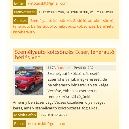
E-mail
nettcarskft@gmail.com
Nyitvatartás
H-P: 8:00-17:00, Sz: 8:00-10:00, V: 17:00-18:00
Cimkék
Személyautó kölcsönzés Gödöllő
,
autókölcsönző
,
teherautó bérlés Gödöllő
,
mikrobusz kölcsönzés
,
bérelhető
kisteherautó
Személyautó kölcsönzés Ecser, teherautó
bérlés Vec...
1173
Budapest
Pesti út 232.
Személyautó kölcsönzés esetén
Ecserről is várjuk megkeresését, de
ha teherautó bérlésre van szüksége
Vecsése, ebben az esetben is
rendelkezésre áll cégünk!
Amennyiben Ecser vagy Vecsés közelében olyan céget
keres, amely személyautó kölcsönzéssel foglalkoz
...
Mobiltelefon
06-70/363-94-58
E-mail
nettcarskft@gmail.com