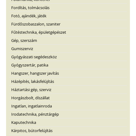
Fordítás, tolmácsolás
Fotó, ajándék, játék
Fürdőszobaszalon, szaniter
Fűtéstechnika, épületgépészet
Gép, szerszám
Gumiszerviz
Gyógyászati segédeszköz
Gyógyszertár, patika
Hangszer, hangszer javítás
Házépítés, lakásfelújítás
Háztartási gép, szerviz
Horgászbolt, díszállat
Ingatlan, ingatlainroda
Irodatechnika, pénztárgép
Kaputechnika
Kárpitos, bútorfelújítás