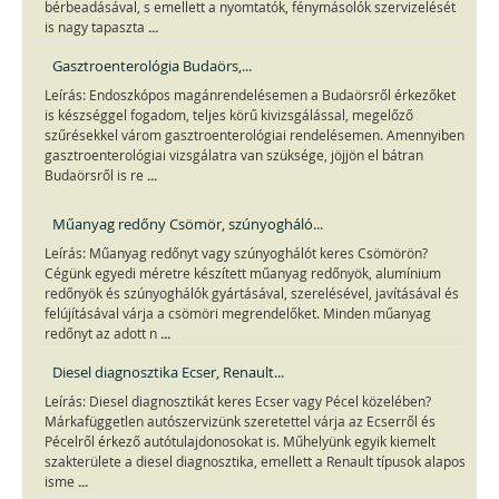
bérbeadásával, s emellett a nyomtatók, fénymásolók szervizelését
...
is nagy tapaszta
Gasztroenterológia Budaörs,...
Leírás: Endoszkópos magánrendelésemen a Budaörsről érkezőket
is készséggel fogadom, teljes körű kivizsgálással, megelőző
szűrésekkel várom gasztroenterológiai rendelésemen. Amennyiben
gasztroenterológiai vizsgálatra van szüksége, jöjjön el bátran
...
Budaörsről is re
Műanyag redőny Csömör, szúnyogháló...
Leírás: Műanyag redőnyt vagy szúnyoghálót keres Csömörön?
Cégünk egyedi méretre készített műanyag redőnyök, alumínium
redőnyök és szúnyoghálók gyártásával, szerelésével, javításával és
felújításával várja a csömöri megrendelőket. Minden műanyag
...
redőnyt az adott n
Diesel diagnosztika Ecser, Renault...
Leírás: Diesel diagnosztikát keres Ecser vagy Pécel közelében?
Márkafüggetlen autószervizünk szeretettel várja az Ecserről és
Pécelről érkező autótulajdonosokat is. Műhelyünk egyik kiemelt
szakterülete a diesel diagnosztika, emellett a Renault típusok alapos
...
isme