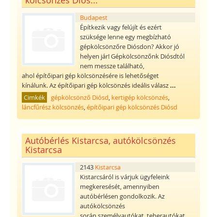
kölcsönzés Diós...
Budapest
Építkezik vagy felújít és ezért
szüksége lenne egy megbízható
gépkölcsönzőre Diósdon? Akkor jó
helyen jár! Gépkölcsönzőnk Diósdtól
nem messze található,
ahol építőipari gép kölcsönzésére is lehetőséget
kínálunk. Az építőipari gép kölcsönzés ideális válasz
...
Cimkék
gépkölcsönző Diósd
,
kertigép kölcsönzés
,
láncfűrész kölcsönzés
,
építőipari gép kölcsönzés Diósd
Autóbérlés Kistarcsa, autókölcsönzés
Kistarcsa
2143
Kistarcsa
Kistarcsáról is várjuk ügyfeleink
megkeresését, amennyiben
autóbérlésen gondolkozik. Az
autókölcsönzés
során személyautókat, teherautókat