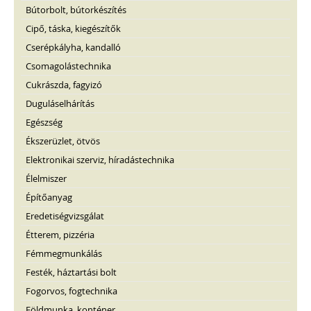
Bútorbolt, bútorkészítés
Cipő, táska, kiegészítők
Cserépkályha, kandalló
Csomagolástechnika
Cukrászda, fagyizó
Duguláselhárítás
Egészség
Ékszerüzlet, ötvös
Elektronikai szerviz, híradástechnika
Élelmiszer
Építőanyag
Eredetiségvizsgálat
Étterem, pizzéria
Fémmegmunkálás
Festék, háztartási bolt
Fogorvos, fogtechnika
Földmunka, konténer