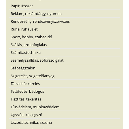
Papír, írószer
Reklám, reklámtárgy, nyomda
Rendezvény, rendezvényszervezés
Ruha, ruhaüzlet
Sport, hobby, szabadidő
Szállás, szobafoglalás
Számítástechnika
Személyszállítás, sofőrszolgálat
Szépségszalon
Szigetelés, szigetelőanyag
Társasházkezelés
Tetőfedés, bádogos
Tisztítás, takarítás
Tűzvédelem, munkavédelem
Ügyvéd, közjegyző
Uszodatechnika, szauna