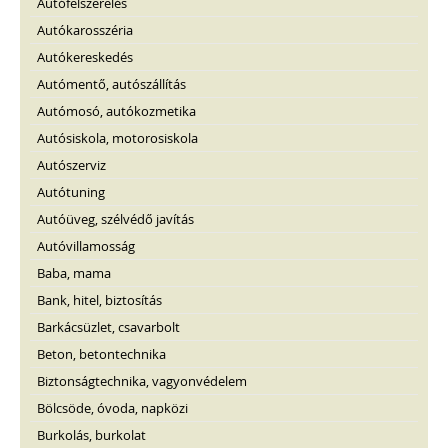
Autófelszerelés
Autókarosszéria
Autókereskedés
Autómentő, autószállítás
Autómosó, autókozmetika
Autósiskola, motorosiskola
Autószerviz
Autótuning
Autóüveg, szélvédő javítás
Autóvillamosság
Baba, mama
Bank, hitel, biztosítás
Barkácsüzlet, csavarbolt
Beton, betontechnika
Biztonságtechnika, vagyonvédelem
Bölcsöde, óvoda, napközi
Burkolás, burkolat