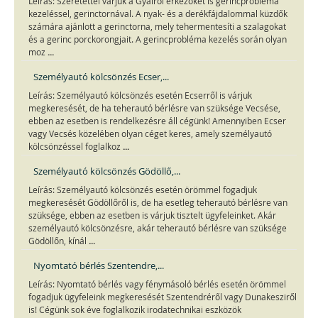
Leírás: Szeretettel várjuk a Gyálról érkezőket is gerincprobléma
kezeléssel, gerinctornával. A nyak- és a derékfájdalommal küzdők
számára ajánlott a gerinctorna, mely tehermentesíti a szalagokat
és a gerinc porckorongjait. A gerincprobléma kezelés során olyan
...
moz
Személyautó kölcsönzés Ecser,...
Leírás: Személyautó kölcsönzés esetén Ecserről is várjuk
megkeresését, de ha teherautó bérlésre van szüksége Vecsése,
ebben az esetben is rendelkezésre áll cégünk! Amennyiben Ecser
vagy Vecsés közelében olyan céget keres, amely személyautó
...
kölcsönzéssel foglalkoz
Személyautó kölcsönzés Gödöllő,...
Leírás: Személyautó kölcsönzés esetén örömmel fogadjuk
megkeresését Gödöllőről is, de ha esetleg teherautó bérlésre van
szüksége, ebben az esetben is várjuk tisztelt ügyfeleinket. Akár
személyautó kölcsönzésre, akár teherautó bérlésre van szüksége
...
Gödöllőn, kínál
Nyomtató bérlés Szentendre,...
Leírás: Nyomtató bérlés vagy fénymásoló bérlés esetén örömmel
fogadjuk ügyfeleink megkeresését Szentendréről vagy Dunakesziről
is! Cégünk sok éve foglalkozik irodatechnikai eszközök