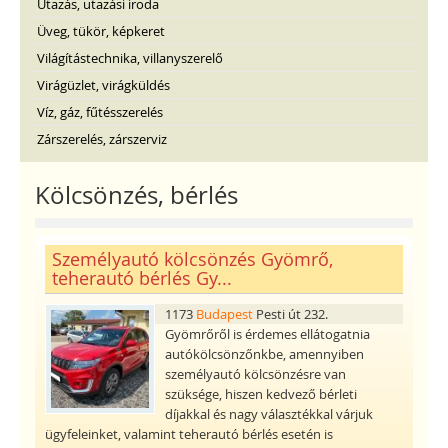
Utazás, utazási iroda
Üveg, tükör, képkeret
Világítástechnika, villanyszerelő
Virágüzlet, virágküldés
Víz, gáz, fűtésszerelés
Zárszerelés, zárszerviz
Kölcsönzés, bérlés
Személyautó kölcsönzés Gyömrő,
teherautó bérlés Gy...
1173
Budapest
Pesti út 232.
Gyömrőről is érdemes ellátogatnia
autókölcsönzőnkbe, amennyiben
személyautó kölcsönzésre van
szüksége, hiszen kedvező bérleti
díjakkal és nagy választékkal várjuk
ügyfeleinket, valamint teherautó bérlés esetén is