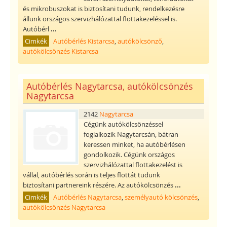
és mikrobuszokat is biztosítani tudunk, rendelkezésre
állunk országos szervizhálózattal flottakezeléssel is.
Autóbérl
...
Cimkék
Autóbérlés Kistarcsa
,
autókölcsönző
,
autókölcsönzés Kistarcsa
Autóbérlés Nagytarcsa, autókölcsönzés
Nagytarcsa
2142
Nagytarcsa
Cégünk autókölcsönzéssel
foglalkozik Nagytarcsán, bátran
keressen minket, ha autóbérlésen
gondolkozik. Cégünk országos
szervizhálózattal flottakezelést is
vállal, autóbérlés során is teljes flottát tudunk
biztosítani partnereink részére. Az autókölcsönzés
...
Cimkék
Autóbérlés Nagytarcsa
,
személyautó kölcsönzés
,
autókölcsönzés Nagytarcsa