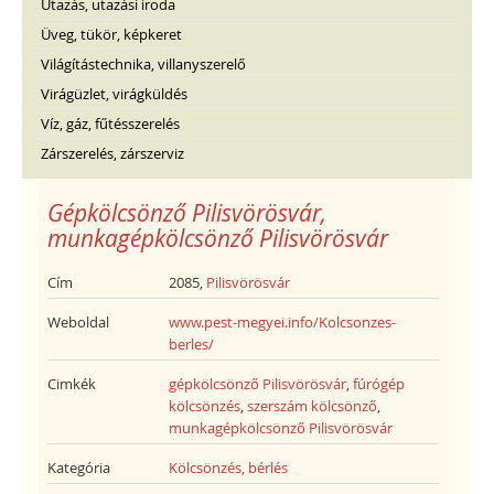
Utazás, utazási iroda
Üveg, tükör, képkeret
Világítástechnika, villanyszerelő
Virágüzlet, virágküldés
Víz, gáz, fűtésszerelés
Zárszerelés, zárszerviz
Gépkölcsönző Pilisvörösvár,
munkagépkölcsönző Pilisvörösvár
Cím
2085,
Pilisvörösvár
Weboldal
www.pest-megyei.info/Kolcsonzes-
berles/
Cimkék
gépkölcsönző Pilisvörösvár
,
fúrógép
kölcsönzés
,
szerszám kölcsönző
,
munkagépkölcsönző Pilisvörösvár
Kategória
Kölcsönzés, bérlés