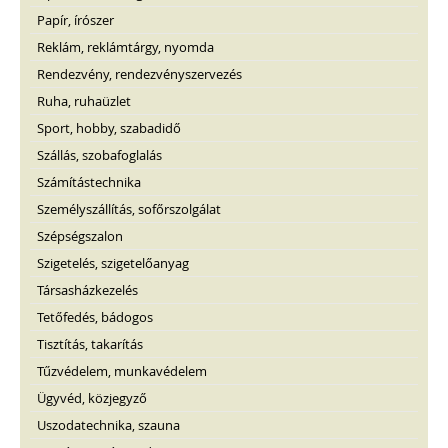
Papír, írószer
Reklám, reklámtárgy, nyomda
Rendezvény, rendezvényszervezés
Ruha, ruhaüzlet
Sport, hobby, szabadidő
Szállás, szobafoglalás
Számítástechnika
Személyszállítás, sofőrszolgálat
Szépségszalon
Szigetelés, szigetelőanyag
Társasházkezelés
Tetőfedés, bádogos
Tisztítás, takarítás
Tűzvédelem, munkavédelem
Ügyvéd, közjegyző
Uszodatechnika, szauna