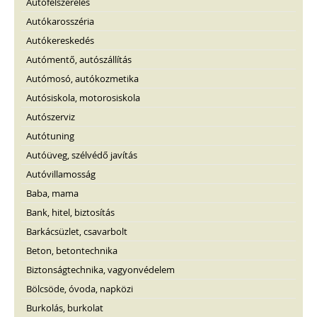
Autófelszerelés
Autókarosszéria
Autókereskedés
Autómentő, autószállítás
Autómosó, autókozmetika
Autósiskola, motorosiskola
Autószerviz
Autótuning
Autóüveg, szélvédő javítás
Autóvillamosság
Baba, mama
Bank, hitel, biztosítás
Barkácsüzlet, csavarbolt
Beton, betontechnika
Biztonságtechnika, vagyonvédelem
Bölcsöde, óvoda, napközi
Burkolás, burkolat