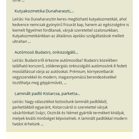
...
isme
Kutyakozmetika Dunaharaszti,...
Leírás: Ha Dunaharasztin keres megbízható kutyakozmetikát, ahol
kedvence nemcsak gyönyörű frizurát kap, hanem az egészségére is
kiemelt figyelmet fordítanak, várjuk szeretettel szalonunkban.
Kutyakozmetikánkban az általános ápolási szolgáltatások mellett
...
ultrahan
Autómosó Budaörs, önkiszolgáló...
Leírás: Budaörsről érkezne autómosóba? Budaörs közelében
található korszerű, zöldenergiás önkiszolgáló autómosónk 8 fedett
mosóállással várja az autósokat. Prémium, környezetbarát
vegyszerekkel és modern, magasnyomású berendezésekkel
...
tisztíthatja meg gépjárművét,
Laminált padló Kistarcsa, parketta...
Leírás: Nagy választékot biztosítunk laminált padlókból,
parkettákból egyaránt, Kistarcsáról is szeretettel várjuk
vásárlóinkat! Svájci, Osztrák és Német gyártók termékeit kínáljuk,
melyek kiváló minőséget képviselnek. A laminált padlókkal modern
...
hatást érhetünk