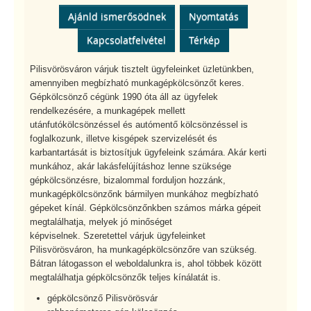
Ajánld ismerősödnek
Nyomtatás
Kapcsolatfelvétel
Térkép
Pilisvörösváron várjuk tisztelt ügyfeleinket üzletünkben,
amennyiben megbízható munkagépkölcsönzőt keres.
Gépkölcsönző cégünk 1990 óta áll az ügyfelek
rendelkezésére, a munkagépek mellett
utánfutókölcsönzéssel és autómentő kölcsönzéssel is
foglalkozunk, illetve kisgépek szervizelését és
karbantartását is biztosítjuk ügyfeleink számára. Akár kerti
munkához, akár lakásfelújításhoz lenne szüksége
gépkölcsönzésre, bizalommal forduljon hozzánk,
munkagépkölcsönzőnk bármilyen munkához megbízható
gépeket kínál. Gépkölcsönzőnkben számos márka gépeit
megtalálhatja, melyek jó minőséget
képviselnek. Szeretettel várjuk ügyfeleinket
Pilisvörösváron, ha munkagépkölcsönzőre van szükség.
Bátran látogasson el weboldalunkra is, ahol többek között
megtalálhatja gépkölcsönzők teljes kínálatát is.
gépkölcsönző Pilisvörösvár