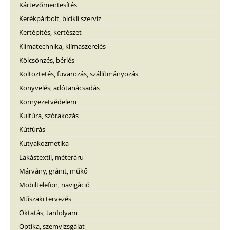
Kártevőmentesítés
Kerékpárbolt, bicikli szerviz
Kertépítés, kertészet
Klímatechnika, klímaszerelés
Kölcsönzés, bérlés
Költöztetés, fuvarozás, szállítmányozás
Könyvelés, adótanácsadás
Környezetvédelem
Kultúra, szórakozás
Kútfúrás
Kutyakozmetika
Lakástextil, méteráru
Márvány, gránit, műkő
Mobiltelefon, navigáció
Műszaki tervezés
Oktatás, tanfolyam
Optika, szemvizsgálat