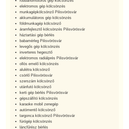
robbanómotoros gép kölcsönzés
elektromos gép kölcsönzés
munkagépkölcsönző Pilisvörösvár
akkumulátoros gép kölcsönzés
földmunkagép kölcsönző
áramfejlesztő kölcsönzés Pilisvörösvár
háztartási gép bérlés
babamérleg Pilisvörösvár
levegős gép kölcsönzés
inverteres hegesztő
elektromos radiálprés Pilisvörösvár
ollós emelő kölcsönzés
alulétra kölcsönző
csörlő Pilisvörösvár
szerszám kölcsönző
utánfutó kölcsönző
kerti gép bérlés Pilisvörösvár
gépszállító kölcsönzés
karaoke mobil zenegép
autómentő kölcsönző
targonca kölcsönző Pilisvörösvár
fúrógép kölcsönzés
láncfűrész bérlés