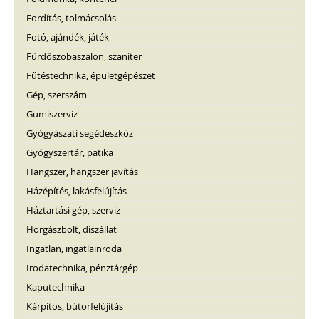
Fordítás, tolmácsolás
Fotó, ajándék, játék
Fürdőszobaszalon, szaniter
Fűtéstechnika, épületgépészet
Gép, szerszám
Gumiszerviz
Gyógyászati segédeszköz
Gyógyszertár, patika
Hangszer, hangszer javítás
Házépítés, lakásfelújítás
Háztartási gép, szerviz
Horgászbolt, díszállat
Ingatlan, ingatlainroda
Irodatechnika, pénztárgép
Kaputechnika
Kárpitos, bútorfelújítás