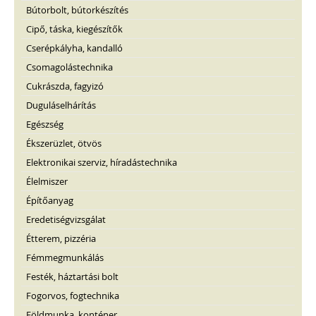
Bútorbolt, bútorkészítés
Cipő, táska, kiegészítők
Cserépkályha, kandalló
Csomagolástechnika
Cukrászda, fagyizó
Duguláselhárítás
Egészség
Ékszerüzlet, ötvös
Elektronikai szerviz, híradástechnika
Élelmiszer
Építőanyag
Eredetiségvizsgálat
Étterem, pizzéria
Fémmegmunkálás
Festék, háztartási bolt
Fogorvos, fogtechnika
Földmunka, konténer