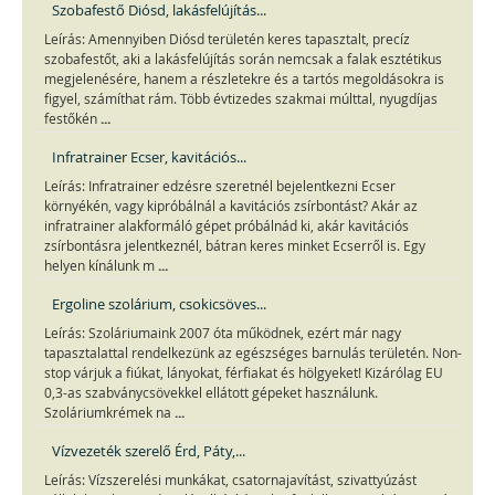
Szobafestő Diósd, lakásfelújítás...
Leírás: Amennyiben Diósd területén keres tapasztalt, precíz
szobafestőt, aki a lakásfelújítás során nemcsak a falak esztétikus
megjelenésére, hanem a részletekre és a tartós megoldásokra is
figyel, számíthat rám. Több évtizedes szakmai múlttal, nyugdíjas
...
festőkén
Infratrainer Ecser, kavitációs...
Leírás: Infratrainer edzésre szeretnél bejelentkezni Ecser
környékén, vagy kipróbálnál a kavitációs zsírbontást? Akár az
infratrainer alakformáló gépet próbálnád ki, akár kavitációs
zsírbontásra jelentkeznél, bátran keres minket Ecserről is. Egy
...
helyen kínálunk m
Ergoline szolárium, csokicsöves...
Leírás: Szoláriumaink 2007 óta működnek, ezért már nagy
tapasztalattal rendelkezünk az egészséges barnulás területén. Non-
stop várjuk a fiúkat, lányokat, férfiakat és hölgyeket! Kizárólag EU
0,3-as szabványcsövekkel ellátott gépeket használunk.
...
Szoláriumkrémek na
Vízvezeték szerelő Érd, Páty,...
Leírás: Vízszerelési munkákat, csatornajavítást, szivattyúzást