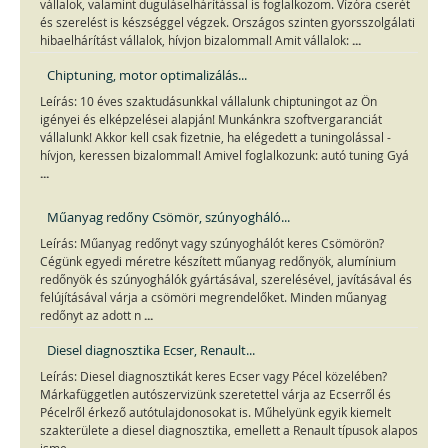
vállalok, valamint duguláselhárítással is foglalkozom. Vízóra cserét
és szerelést is készséggel végzek. Országos szinten gyorsszolgálati
...
hibaelhárítást vállalok, hívjon bizalommal! Amit vállalok:
Chiptuning, motor optimalizálás...
Leírás: 10 éves szaktudásunkkal vállalunk chiptuningot az Ön
igényei és elképzelései alapján! Munkánkra szoftvergaranciát
vállalunk! Akkor kell csak fizetnie, ha elégedett a tuningolással -
hívjon, keressen bizalommal! Amivel foglalkozunk: autó tuning Gyá
...
Műanyag redőny Csömör, szúnyogháló...
Leírás: Műanyag redőnyt vagy szúnyoghálót keres Csömörön?
Cégünk egyedi méretre készített műanyag redőnyök, alumínium
redőnyök és szúnyoghálók gyártásával, szerelésével, javításával és
felújításával várja a csömöri megrendelőket. Minden műanyag
...
redőnyt az adott n
Diesel diagnosztika Ecser, Renault...
Leírás: Diesel diagnosztikát keres Ecser vagy Pécel közelében?
Márkafüggetlen autószervizünk szeretettel várja az Ecserről és
Pécelről érkező autótulajdonosokat is. Műhelyünk egyik kiemelt
szakterülete a diesel diagnosztika, emellett a Renault típusok alapos