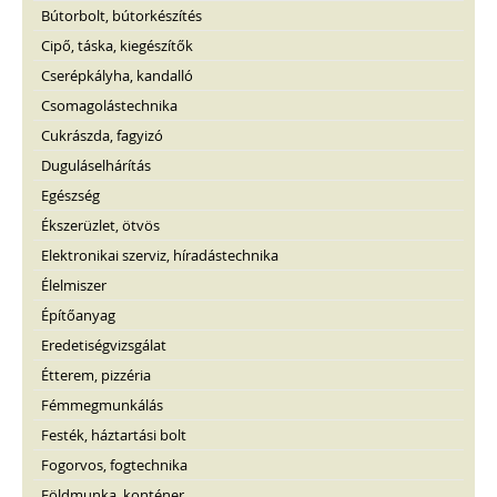
Bútorbolt, bútorkészítés
Cipő, táska, kiegészítők
Cserépkályha, kandalló
Csomagolástechnika
Cukrászda, fagyizó
Duguláselhárítás
Egészség
Ékszerüzlet, ötvös
Elektronikai szerviz, híradástechnika
Élelmiszer
Építőanyag
Eredetiségvizsgálat
Étterem, pizzéria
Fémmegmunkálás
Festék, háztartási bolt
Fogorvos, fogtechnika
Földmunka, konténer