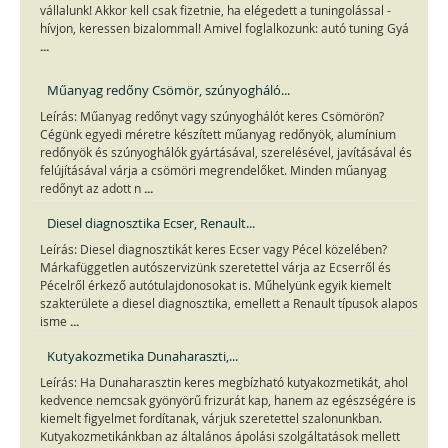
vállalunk! Akkor kell csak fizetnie, ha elégedett a tuningolással -
hívjon, keressen bizalommal! Amivel foglalkozunk: autó tuning Gyá
...
Műanyag redőny Csömör, szúnyogháló...
Leírás: Műanyag redőnyt vagy szúnyoghálót keres Csömörön?
Cégünk egyedi méretre készített műanyag redőnyök, alumínium
redőnyök és szúnyoghálók gyártásával, szerelésével, javításával és
felújításával várja a csömöri megrendelőket. Minden műanyag
...
redőnyt az adott n
Diesel diagnosztika Ecser, Renault...
Leírás: Diesel diagnosztikát keres Ecser vagy Pécel közelében?
Márkafüggetlen autószervizünk szeretettel várja az Ecserről és
Pécelről érkező autótulajdonosokat is. Műhelyünk egyik kiemelt
szakterülete a diesel diagnosztika, emellett a Renault típusok alapos
...
isme
Kutyakozmetika Dunaharaszti,...
Leírás: Ha Dunaharasztin keres megbízható kutyakozmetikát, ahol
kedvence nemcsak gyönyörű frizurát kap, hanem az egészségére is
kiemelt figyelmet fordítanak, várjuk szeretettel szalonunkban.
Kutyakozmetikánkban az általános ápolási szolgáltatások mellett