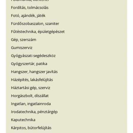
Fordítás, tolmácsolás
Fotó, ajándék, játék
Fürdőszobaszalon, szaniter
Fűtéstechnika, épületgépészet
Gép, szerszám
Gumiszerviz
Gyógyászati segédeszköz
Gyógyszertár, patika
Hangszer, hangszer javítás
Házépítés, lakásfelújítás
Háztartási gép, szerviz
Horgászbolt, díszállat
Ingatlan, ingatlainroda
Irodatechnika, pénztárgép
Kaputechnika
Kárpitos, bútorfelújítás