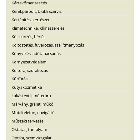
Kártevőmentesítés
Kerékpárbolt, bicikli szerviz
Kertépítés, kertészet
Klímatechnika, klímaszerelés
Kölcsönzés, bérlés
Költöztetés, fuvarozás, szállítmányozás
Könyvelés, adótanácsadás
Környezetvédelem
Kultúra, szórakozás
Kútfúrás
Kutyakozmetika
Lakástextil, méteráru
Márvány, gránit, műkő
Mobiltelefon, navigáció
Műszaki tervezés
Oktatás, tanfolyam
Optika, szemvizsgálat