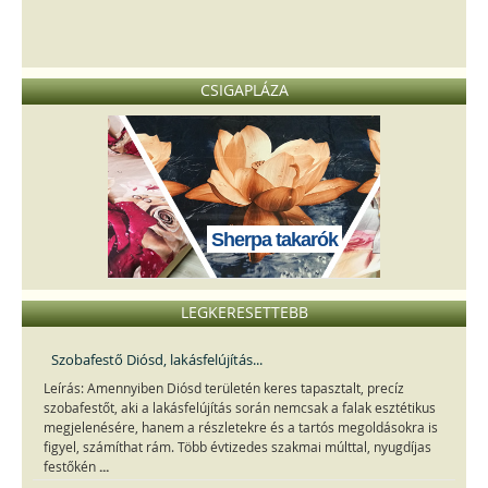
CSIGAPLÁZA
Sherpa takarók
LEGKERESETTEBB
Szobafestő Diósd, lakásfelújítás...
Leírás: Amennyiben Diósd területén keres tapasztalt, precíz
szobafestőt, aki a lakásfelújítás során nemcsak a falak esztétikus
megjelenésére, hanem a részletekre és a tartós megoldásokra is
figyel, számíthat rám. Több évtizedes szakmai múlttal, nyugdíjas
...
festőkén