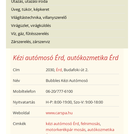
Utazás, utazási iroda
Üveg, tükör, képkeret
Világítástechnika, villanyszerelő
Virágüzlet, virágküldés
Víz, gáz, fűtésszerelés
Zárszerelés, zárszerviz
Kézi autómosó Érd, autókozmetika Érd
Cím
2030,
Érd
, Budafoki út 2.
Név
Bubbles Kézi Autómosó
Mobiltelefon
06-20/777-6100
Nyitvatartás
H-P: 8:00-19:00, Szo-V: 9:00-18:00
Weboldal
www.carspa.hu
Cimkék
kézi autómosó Érd
,
felnimosás
,
motorkerékpár mosás
,
autókozmetika