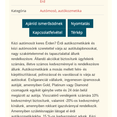
Érd
Kategória
Autómosó, autókozmetika
Ajánld ismerősödnek
Nyomtatás
Kapcsolatfelvétel
Térkép
Kézi autómosót keres Érden? Érdi autókozmetikánk és
kézi autómosónk szeretettel várja az autótulajdonosokat,
nagy szakértelemmel és tapasztalattal állunk
rendelkezésre. Állandó akciókat biztosítunk ügyfeleink
számára, illetve számos kedvezménnyel is rendelkezésre
állunk. Autókozmetikánk a mosás mellett felni- és
kárpittisztítással, polírozással és vaxolással is várja az
autósokat. Esőgaranciát vállalunk, ingyenesen újramossuk
autóját, amennyiben Gold, Platinum vagy Diamond
csomagunk egyikét igénybe vette és 24 órán belül
megázott az autója. Visszatérő vendégeink számára 10%
kedvezményt biztosítunk, valamint -20%-os kedvezményt
kínálunk, amennyiben rokkant igazolvánnyal rendelkezik.
Amennyiben születésnapján látogat el érdi
autókozmetikánkba, 15 %-os kedvezményt adunk. Kézi