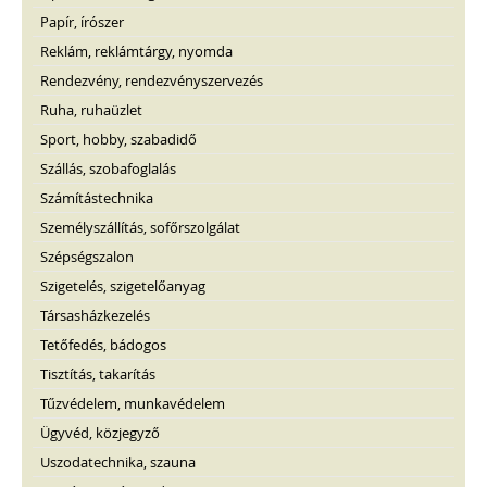
Papír, írószer
Reklám, reklámtárgy, nyomda
Rendezvény, rendezvényszervezés
Ruha, ruhaüzlet
Sport, hobby, szabadidő
Szállás, szobafoglalás
Számítástechnika
Személyszállítás, sofőrszolgálat
Szépségszalon
Szigetelés, szigetelőanyag
Társasházkezelés
Tetőfedés, bádogos
Tisztítás, takarítás
Tűzvédelem, munkavédelem
Ügyvéd, közjegyző
Uszodatechnika, szauna