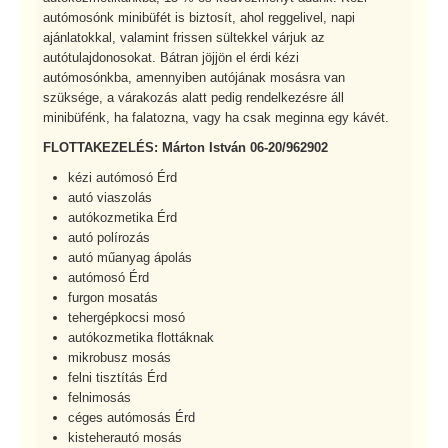
autómosónk minibüfét is biztosít, ahol reggelivel, napi
ajánlatokkal, valamint frissen sültekkel várjuk az
autótulajdonosokat. Bátran jöjjön el érdi kézi
autómosónkba, amennyiben autójának mosásra van
szüksége, a várakozás alatt pedig rendelkezésre áll
minibüfénk, ha falatozna, vagy ha csak meginna egy kávét.
FLOTTAKEZELÉS: Márton István 06-20/962902
kézi autómosó Érd
autó viaszolás
autókozmetika Érd
autó polírozás
autó műanyag ápolás
autómosó Érd
furgon mosatás
tehergépkocsi mosó
autókozmetika flottáknak
mikrobusz mosás
felni tisztítás Érd
felnimosás
céges autómosás Érd
kisteherautó mosás