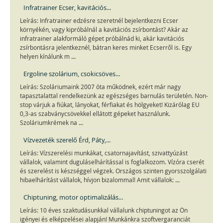
Infratrainer Ecser, kavitációs...
Leírás: Infratrainer edzésre szeretnél bejelentkezni Ecser
környékén, vagy kipróbálnál a kavitációs zsírbontást? Akár az
infratrainer alakformáló gépet próbálnád ki, akár kavitációs
zsírbontásra jelentkeznél, bátran keres minket Ecserről is. Egy
...
helyen kínálunk m
Ergoline szolárium, csokicsöves...
Leírás: Szoláriumaink 2007 óta működnek, ezért már nagy
tapasztalattal rendelkezünk az egészséges barnulás területén. Non-
stop várjuk a fiúkat, lányokat, férfiakat és hölgyeket! Kizárólag EU
0,3-as szabványcsövekkel ellátott gépeket használunk.
...
Szoláriumkrémek na
Vízvezeték szerelő Érd, Páty,...
Leírás: Vízszerelési munkákat, csatornajavítást, szivattyúzást
vállalok, valamint duguláselhárítással is foglalkozom. Vízóra cserét
és szerelést is készséggel végzek. Országos szinten gyorsszolgálati
...
hibaelhárítást vállalok, hívjon bizalommal! Amit vállalok:
Chiptuning, motor optimalizálás...
Leírás: 10 éves szaktudásunkkal vállalunk chiptuningot az Ön
igényei és elképzelései alapján! Munkánkra szoftvergaranciát