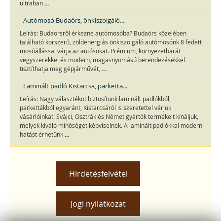
...
ultrahan
Autómosó Budaörs, önkiszolgáló...
Leírás: Budaörsről érkezne autómosóba? Budaörs közelében
található korszerű, zöldenergiás önkiszolgáló autómosónk 8 fedett
mosóállással várja az autósokat. Prémium, környezetbarát
vegyszerekkel és modern, magasnyomású berendezésekkel
...
tisztíthatja meg gépjárművét,
Laminált padló Kistarcsa, parketta...
Leírás: Nagy választékot biztosítunk laminált padlókból,
parkettákból egyaránt, Kistarcsáról is szeretettel várjuk
vásárlóinkat! Svájci, Osztrák és Német gyártók termékeit kínáljuk,
melyek kiváló minőséget képviselnek. A laminált padlókkal modern
...
hatást érhetünk
Hirdetésfelvétel
Jogi nyilatkozat