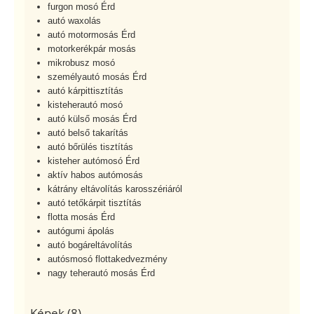
furgon mosó Érd
autó waxolás
autó motormosás Érd
motorkerékpár mosás
mikrobusz mosó
személyautó mosás Érd
autó kárpittisztítás
kisteherautó mosó
autó külső mosás Érd
autó belső takarítás
autó bőrülés tisztítás
kisteher autómosó Érd
aktív habos autómosás
kátrány eltávolítás karosszériáról
autó tetőkárpit tisztítás
flotta mosás Érd
autógumi ápolás
autó bogáreltávolítás
autósmosó flottakedvezmény
nagy teherautó mosás Érd
Képek (8)