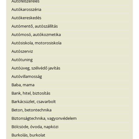
Autófelszerelés
Autókarosszéria
Autókereskedés
Autómentő, autószállítás
Autómosó, autókozmetika
Autósiskola, motorosiskola
Autószerviz
Autótuning
Autóüveg, szélvédő javítás
Autóvillamosság
Baba, mama
Bank, hitel, biztosítás
Barkácsüzlet, csavarbolt
Beton, betontechnika
Biztonságtechnika, vagyonvédelem
Bölcsöde, óvoda, napközi
Burkolás, burkolat