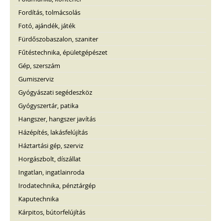
Fordítás, tolmácsolás
Fotó, ajándék, játék
Fürdőszobaszalon, szaniter
Fűtéstechnika, épületgépészet
Gép, szerszám
Gumiszerviz
Gyógyászati segédeszköz
Gyógyszertár, patika
Hangszer, hangszer javítás
Házépítés, lakásfelújítás
Háztartási gép, szerviz
Horgászbolt, díszállat
Ingatlan, ingatlainroda
Irodatechnika, pénztárgép
Kaputechnika
Kárpitos, bútorfelújítás