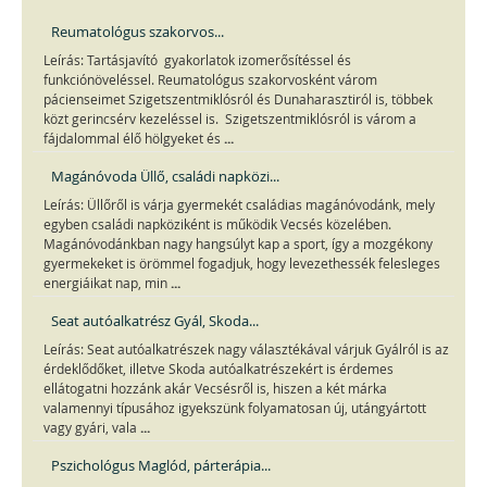
Reumatológus szakorvos...
Leírás: Tartásjavító gyakorlatok izomerősítéssel és
funkciónöveléssel. Reumatológus szakorvosként várom
pácienseimet Szigetszentmiklósról és Dunaharasztiról is, többek
közt gerincsérv kezeléssel is. Szigetszentmiklósról is várom a
...
fájdalommal élő hölgyeket és
Magánóvoda Üllő, családi napközi...
Leírás: Üllőről is várja gyermekét családias magánóvodánk, mely
egyben családi napköziként is működik Vecsés közelében.
Magánóvodánkban nagy hangsúlyt kap a sport, így a mozgékony
gyermekeket is örömmel fogadjuk, hogy levezethessék felesleges
...
energiáikat nap, min
Seat autóalkatrész Gyál, Skoda...
Leírás: Seat autóalkatrészek nagy választékával várjuk Gyálról is az
érdeklődőket, illetve Skoda autóalkatrészekért is érdemes
ellátogatni hozzánk akár Vecsésről is, hiszen a két márka
valamennyi típusához igyekszünk folyamatosan új, utángyártott
...
vagy gyári, vala
Pszichológus Maglód, párterápia...