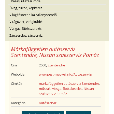
Utazás, utazási iroda
Üveg, tükör, képkeret
Világítástechnika, villanyszerelő
Virágüzlet, virágküldés
Víz, gáz, fűtésszerelés
Zárszerelés, zárszerviz
Márkafüggetlen autószerviz
Szentendre, Nissan szakszerviz Pomáz
Cím
2000,
Szentendre
Weboldal
www.pest-megyei.info/Autoszerviz/
Cimkék
márkafüggetlen autószerviz Szentendre
,
műszaki vizsga
,
flottakezelés
,
Nissan
szakszerviz Pomáz
Kategória
Autószerviz