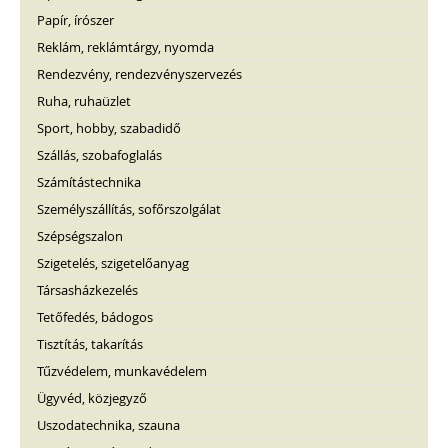
Papír, írószer
Reklám, reklámtárgy, nyomda
Rendezvény, rendezvényszervezés
Ruha, ruhaüzlet
Sport, hobby, szabadidő
Szállás, szobafoglalás
Számítástechnika
Személyszállítás, sofőrszolgálat
Szépségszalon
Szigetelés, szigetelőanyag
Társasházkezelés
Tetőfedés, bádogos
Tisztítás, takarítás
Tűzvédelem, munkavédelem
Ügyvéd, közjegyző
Uszodatechnika, szauna