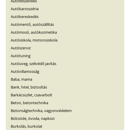
Autófelszerelés
Autókarosszéria
Autókereskedés
Autómentő, autószállítás
Autómosó, autókozmetika
Autósiskola, motorosiskola
Autószerviz
Autótuning
Autóüveg, szélvédő javítás
Autóvillamosság
Baba, mama
Bank, hitel, biztosítás
Barkácsüzlet, csavarbolt
Beton, betontechnika
Biztonságtechnika, vagyonvédelem
Bölcsöde, óvoda, napközi
Burkolás, burkolat