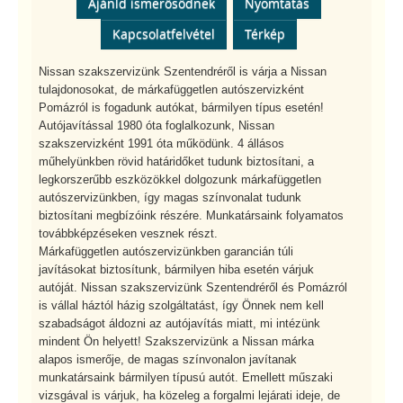
Ajánld ismerősödnek
Nyomtatás
Kapcsolatfelvétel
Térkép
Nissan szakszervizünk Szentendréről is várja a Nissan
tulajdonosokat, de márkafüggetlen autószervizként
Pomázról is fogadunk autókat, bármilyen típus esetén!
Autójavítással 1980 óta foglalkozunk, Nissan
szakszervizként 1991 óta működünk. 4 állásos
műhelyünkben rövid határidőket tudunk biztosítani, a
legkorszerűbb eszközökkel dolgozunk márkafüggetlen
autószervizünkben, így magas színvonalat tudunk
biztosítani megbízóink részére. Munkatársaink folyamatos
továbbképzéseken vesznek részt.
Márkafüggetlen autószervizünkben garancián túli
javításokat biztosítunk, bármilyen hiba esetén várjuk
autóját. Nissan szakszervizünk Szentendréről és Pomázról
is vállal háztól házig szolgáltatást, így Önnek nem kell
szabadságot áldozni az autójavítás miatt, mi intézünk
mindent Ön helyett! Szakszervizünk a Nissan márka
alapos ismerője, de magas színvonalon javítanak
munkatársaink bármilyen típusú autót. Emellett műszaki
vizsgával is várjuk, ha közeleg a forgalmi lejárati ideje, de