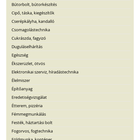
Bútorbolt, bútorkészítés
Cipő, táska, kiegészítők
Cserépkályha, kandalló
Csomagolástechnika
Cukrászda, fagyizó
Duguláselhárítás
Egészség
Ékszerüzlet, ötvös
Elektronikai szerviz, híradástechnika
Élelmiszer
Építőanyag
Eredetiségvizsgálat
Étterem, pizzéria
Fémmegmunkálás
Festék, háztartási bolt
Fogorvos, fogtechnika
Földmunka, konténer