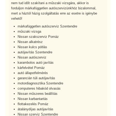
nem tud időt szakítani a műszaki vizsgára, akkor is
forduljon márkafüggetlen autószervizünkhöz bizalommal,
mert a háztól házig szolgáltatás erre az esetre is igénybe
vehető!
márkafüggetlen autószerviz Szentendre
műszaki vizsga
Nissan szakszerviz Pomáz
Nissan alkatrész
Nissan kulcs pótlás
autójavítás Szentendre
Nissan autószerviz
karambolos autó javítás
kárfelvétel Pomáz
autó állapotfelmérés
garancián túli autójavítás
motordiagnosztika Szentendre
computeres hibakód olvasás
Nissan műszeres beállítás
Nissan karbantartás
flottakezelés Pomáz
átalánydíjas autójavítás
Nissan szerviz Szentendre