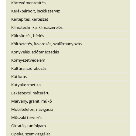
Kártevőmentesítés
Kerékpárbolt, bicikli szerviz
Kertépítés, kertészet
Klímatechnika, klímaszerelés
Kölcsönzés, bérlés
Költöztetés, fuvarozás, szállítmányozás
Könyvelés, adótanácsadás
Környezetvédelem
Kultúra, szórakozás
Kútfúrás
Kutyakozmetika
Lakástextil, méteráru
Márvány, gránit, műkő
Mobiltelefon, navigáció
Műszaki tervezés
Oktatás, tanfolyam
Optika, szemvizsgálat