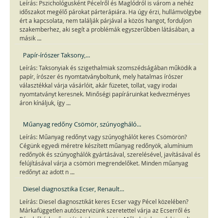
Leírás: Pszichológusként Pécelről és Maglódról is várom a nehéz
időszakot megélő párokat párterápiára. Ha úgy érzi, hullámvölgybe
ért a kapcsolata, nem találják párjával a közös hangot, forduljon
szakemberhez, aki segít a problémák egyszerűbben látásában, a
...
másik
Papír-írószer Taksony,...
Leírás: Taksonyiak és szigethalmiak szomszédságában működik a
papír, írószer és nyomtatványboltunk, mely hatalmas írószer
választékkal várja vásárlóit, akár füzetet, tollat, vagy irodai
nyomtatványt keresnek. Minőségi papíráruinkat kedvezményes
...
áron kínáljuk, így
Műanyag redőny Csömör, szúnyogháló...
Leírás: Műanyag redőnyt vagy szúnyoghálót keres Csömörön?
Cégünk egyedi méretre készített műanyag redőnyök, alumínium
redőnyök és szúnyoghálók gyártásával, szerelésével, javításával és
felújításával várja a csömöri megrendelőket. Minden műanyag
...
redőnyt az adott n
Diesel diagnosztika Ecser, Renault...
Leírás: Diesel diagnosztikát keres Ecser vagy Pécel közelében?
Márkafüggetlen autószervizünk szeretettel várja az Ecserről és