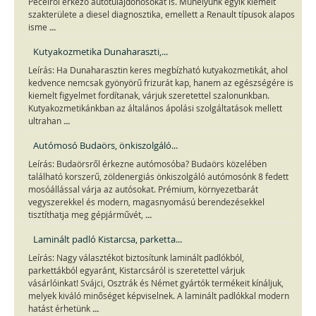
Pécelről érkező autótulajdonosokat is. Műhelyünk egyik kiemelt
szakterülete a diesel diagnosztika, emellett a Renault típusok alapos
...
isme
Kutyakozmetika Dunaharaszti,...
Leírás: Ha Dunaharasztin keres megbízható kutyakozmetikát, ahol
kedvence nemcsak gyönyörű frizurát kap, hanem az egészségére is
kiemelt figyelmet fordítanak, várjuk szeretettel szalonunkban.
Kutyakozmetikánkban az általános ápolási szolgáltatások mellett
...
ultrahan
Autómosó Budaörs, önkiszolgáló...
Leírás: Budaörsről érkezne autómosóba? Budaörs közelében
található korszerű, zöldenergiás önkiszolgáló autómosónk 8 fedett
mosóállással várja az autósokat. Prémium, környezetbarát
vegyszerekkel és modern, magasnyomású berendezésekkel
...
tisztíthatja meg gépjárművét,
Laminált padló Kistarcsa, parketta...
Leírás: Nagy választékot biztosítunk laminált padlókból,
parkettákból egyaránt, Kistarcsáról is szeretettel várjuk
vásárlóinkat! Svájci, Osztrák és Német gyártók termékeit kínáljuk,
melyek kiváló minőséget képviselnek. A laminált padlókkal modern
...
hatást érhetünk