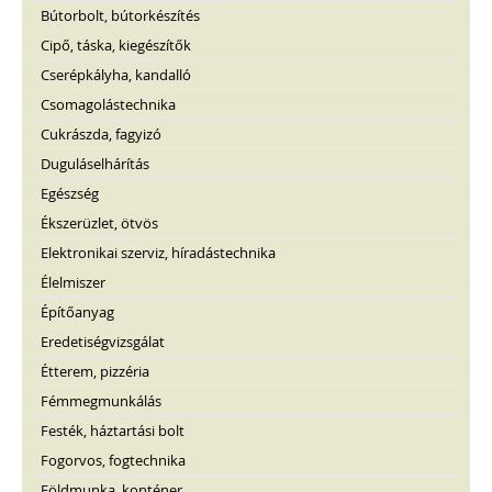
Bútorbolt, bútorkészítés
Cipő, táska, kiegészítők
Cserépkályha, kandalló
Csomagolástechnika
Cukrászda, fagyizó
Duguláselhárítás
Egészség
Ékszerüzlet, ötvös
Elektronikai szerviz, híradástechnika
Élelmiszer
Építőanyag
Eredetiségvizsgálat
Étterem, pizzéria
Fémmegmunkálás
Festék, háztartási bolt
Fogorvos, fogtechnika
Földmunka, konténer