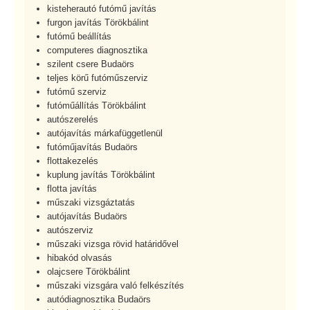
kisteherautó futómű javítás
furgon javítás Törökbálint
futómű beállítás
computeres diagnosztika
szilent csere Budaörs
teljes körű futóműszerviz
futómű szerviz
futóműállítás Törökbálint
autószerelés
autójavítás márkafüggetlenül
futóműjavítás Budaörs
flottakezelés
kuplung javítás Törökbálint
flotta javítás
műszaki vizsgáztatás
autójavítás Budaörs
autószerviz
műszaki vizsga rövid határidővel
hibakód olvasás
olajcsere Törökbálint
műszaki vizsgára való felkészítés
autódiagnosztika Budaörs