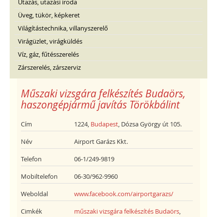
Utazás, utazási iroda
Üveg, tükör, képkeret
Világítástechnika, villanyszerelő
Virágüzlet, virágküldés
Víz, gáz, fűtésszerelés
Zárszerelés, zárszerviz
Műszaki vizsgára felkészítés Budaörs,
haszongépjármű javítás Törökbálint
Cím
1224,
Budapest
, Dózsa György út 105.
Név
Airport Garázs Kkt.
Telefon
06-1/249-9819
Mobiltelefon
06-30/962-9960
Weboldal
www.facebook.com/airportgarazs/
Cimkék
műszaki vizsgára felkészítés Budaörs
,