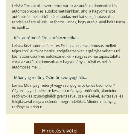
Leírás: Tárnokról is szeretettel várjuk az autótulajdonosokat kézi
autómosónkban és autókozmetikánkban, ahol a hagyományos
autómosás mellett többféle autókozmetikai szolgáltatással is
rendelkezésre állunk. Ha fontos Önnek, hogy autója kívül-belül tiszta
...
és ápolt
Kézi autómosó Érd, autókozmetika...
Leírás: Kézi autómosót keres Érden, ahol az autómosás mellett
teljes körű autókozmetikai szolgáltatásokat is igénybe vehet? Érdi
kézi autómosónk és autókozmetikánk nagy szakmai tapasztalattal
várja az autótulajdonosokat. A hagyományos külső és belső
...
autómosás mel
Műanyag redőny Csömör, szúnyogháló...
Leírás: Műanyag redőnyt vagy szúnyoghálót keres Csömörön?
Cégünk egyedi méretre készített műanyag redőnyök, alumínium
redőnyök és szúnyoghálók gyártásával, szerelésével, javításával és
felújításával várja a csömöri megrendelőket. Minden műanyag
...
redőnyt az adott n
Hirdetésfelvétel