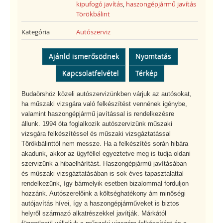
kipufogó javítás
,
haszongépjármű javítás
Törökbálint
Kategória
Autószerviz
Ajánld ismerősödnek
Nyomtatás
Kapcsolatfelvétel
Térkép
Budaörshöz közeli autószervizünkben várjuk az autósokat,
ha műszaki vizsgára való felkészítést vennének igénybe,
valamint haszongépjármű javítással is rendelkezésre
állunk. 1994 óta foglalkozik autószervizünk műszaki
vizsgára felkészítéssel és műszaki vizsgáztatással
Törökbálinttól nem messze. Ha a felkészítés során hibára
akadunk, akkor az ügyféllel egyeztetve meg is tudja oldani
szervizünk a hibaelhárítást. Haszongépjármű javításában
és műszaki vizsgáztatásában is sok éves tapasztalattal
rendelkezünk, így bármelyik esetben bizalommal forduljon
hozzánk. Autószerelőink a költséghatékony ám minőségi
autójavítás hívei, így a haszongépjárműveket is biztos
helyről származó alkatrészekkel javítják. Márkától