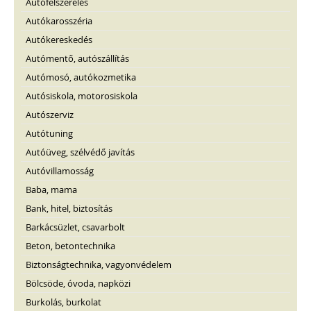
Autófelszerelés
Autókarosszéria
Autókereskedés
Autómentő, autószállítás
Autómosó, autókozmetika
Autósiskola, motorosiskola
Autószerviz
Autótuning
Autóüveg, szélvédő javítás
Autóvillamosság
Baba, mama
Bank, hitel, biztosítás
Barkácsüzlet, csavarbolt
Beton, betontechnika
Biztonságtechnika, vagyonvédelem
Bölcsöde, óvoda, napközi
Burkolás, burkolat