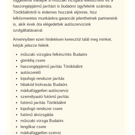
függetlenül vállaljuk a műszaki vizsgára felkészítést és a
haszongépjármű javítást is budaörsi ügyfeleink számára.
Törökbálintról is érdemes hozzánk eljönnie, hisz
lelkiismeretes munkánkra garanciát jelenthetnek partnereink
is, akik évek óta elégedettek autószervizünk
szolgáltatásaival.
Amennyiben ezen hirdetésen keresztül talál meg minket,
kérjük jelezze felénk.
műszaki vizsgára felkészítés Budaörs
gömbfej csere
haszongépjármű javítás Törökbálint
autószerelő
kipufogó rendszer javítás
hibakód kiolvasás Budaörs
márkafüggetlen autószerviz
személyautó futómű javítás
futómű javítás Törökbálint
kipufogó rendszer csere
futómű átvizsgálás
műszaki vizsga Budaörs
lengőkar csere
márkafüggetlen szerviz