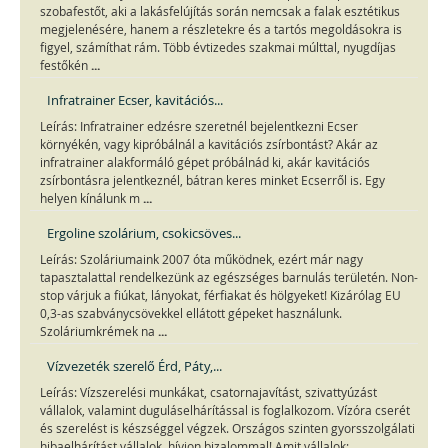
szobafestőt, aki a lakásfelújítás során nemcsak a falak esztétikus
megjelenésére, hanem a részletekre és a tartós megoldásokra is
figyel, számíthat rám. Több évtizedes szakmai múlttal, nyugdíjas
...
festőkén
Infratrainer Ecser, kavitációs...
Leírás: Infratrainer edzésre szeretnél bejelentkezni Ecser
környékén, vagy kipróbálnál a kavitációs zsírbontást? Akár az
infratrainer alakformáló gépet próbálnád ki, akár kavitációs
zsírbontásra jelentkeznél, bátran keres minket Ecserről is. Egy
...
helyen kínálunk m
Ergoline szolárium, csokicsöves...
Leírás: Szoláriumaink 2007 óta működnek, ezért már nagy
tapasztalattal rendelkezünk az egészséges barnulás területén. Non-
stop várjuk a fiúkat, lányokat, férfiakat és hölgyeket! Kizárólag EU
0,3-as szabványcsövekkel ellátott gépeket használunk.
...
Szoláriumkrémek na
Vízvezeték szerelő Érd, Páty,...
Leírás: Vízszerelési munkákat, csatornajavítást, szivattyúzást
vállalok, valamint duguláselhárítással is foglalkozom. Vízóra cserét
és szerelést is készséggel végzek. Országos szinten gyorsszolgálati
...
hibaelhárítást vállalok, hívjon bizalommal! Amit vállalok: