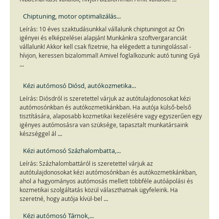
Chiptuning, motor optimalizálás...
Leírás: 10 éves szaktudásunkkal vállalunk chiptuningot az Ön
igényei és elképzelései alapján! Munkánkra szoftvergaranciát
vállalunk! Akkor kell csak fizetnie, ha elégedett a tuningolással -
hívjon, keressen bizalommal! Amivel foglalkozunk: autó tuning Gyá
...
Kézi autómosó Diósd, autókozmetika...
Leírás: Diósdról is szeretettel várjuk az autótulajdonosokat kézi
autómosónkban és autókozmetikánkban. Ha autója külső-belső
tisztítására, alaposabb kozmetikai kezelésére vagy egyszerűen egy
igényes autómosásra van szüksége, tapasztalt munkatársaink
...
készséggel ál
Kézi autómosó Százhalombatta,...
Leírás: Százhalombattáról is szeretettel várjuk az
autótulajdonosokat kézi autómosónkban és autókozmetikánkban,
ahol a hagyományos autómosás mellett többféle autóápolási és
kozmetikai szolgáltatás közül választhatnak ügyfeleink. Ha
...
szeretné, hogy autója kívül-bel
Kézi autómosó Tárnok,...