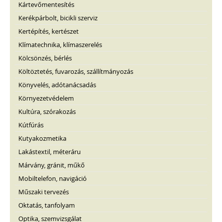
Kártevőmentesítés
Kerékpárbolt, bicikli szerviz
Kertépítés, kertészet
Klímatechnika, klímaszerelés
Kölcsönzés, bérlés
Költöztetés, fuvarozás, szállítmányozás
Könyvelés, adótanácsadás
Környezetvédelem
Kultúra, szórakozás
Kútfúrás
Kutyakozmetika
Lakástextil, méteráru
Márvány, gránit, műkő
Mobiltelefon, navigáció
Műszaki tervezés
Oktatás, tanfolyam
Optika, szemvizsgálat