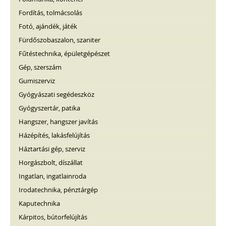
Fordítás, tolmácsolás
Fotó, ajándék, játék
Fürdőszobaszalon, szaniter
Fűtéstechnika, épületgépészet
Gép, szerszám
Gumiszerviz
Gyógyászati segédeszköz
Gyógyszertár, patika
Hangszer, hangszer javítás
Házépítés, lakásfelújítás
Háztartási gép, szerviz
Horgászbolt, díszállat
Ingatlan, ingatlainroda
Irodatechnika, pénztárgép
Kaputechnika
Kárpitos, bútorfelújítás