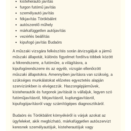
kisteherautó javítás
furgon futómű javítás
személyautó javítás
fékjavítás Törökbálint
autószerelő műhely
márkafüggetlen autójavítás
vezérlés beállítás
kipufogó javítás Budaörs
A műszaki vizsgára felkészítés során átvizsgáljuk a jármű
műszaki állapotát, különös figyelmet fordítva többek között
a fékrendszerre, a futóműre, a világításra, a
kipufogórendszerre és az egyéb, vizsgán ellenőrzött
műszaki állapotokra. Amennyiben javításra van szükség, a
szükséges munkálatokat előzetes egyeztetés alapján
szervizünkben is elvégezzük. Haszongépjárművek,
kisteherautók és furgonok javítását is vállaljuk, legyen szó
futóműjavításról, fékjavításról, kuplungjavításról,
kipufogójavításról vagy számítógépes diagnosztikáról.
Budaörs és Törökbálint környékéről is várjuk azokat az
ügyfeleket, akik megbízható, márkafüggetlen autószervizt
keresnek személyautójuk, kisteherautójuk vagy