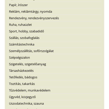
Papír, írószer
Reklám, reklámtárgy, nyomda
Rendezvény, rendezvényszervezés
Ruha, ruhaüzlet
Sport, hobby, szabadidő
Szállás, szobafoglalás
Számítástechnika
Személyszállítás, sofőrszolgálat
Szépségszalon
Szigetelés, szigetelőanyag
Társasházkezelés
Tetőfedés, bádogos
Tisztítás, takarítás
Tűzvédelem, munkavédelem
Ügyvéd, közjegyző
Uszodatechnika, szauna