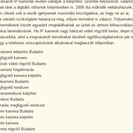
vásárolt IP kamerák esetén vállaljuk a telepítést, üzembe helyezését, valami
at ránk a digitális otthonok kiépítésében is. 2006 óta működik webáruházunk,
is célunk volt a vevők igényeinek maximális kiszolgálása, az hogy ne az ár,
 vásárló szükséglete határozza meg, milyen terméket is választ. Folyamato
ő termékeink között egyaránt megtalálhatóak az üzleti és otthoni felhasználás
nikai berendezések. Ha IP kamerát vagy hálózati videó rögzítőt keres, térjen 
ázunkba, ahol a megvásárolt termékeket átveheti ügyfélszolgálatunkon pár 
agy a telefonos visszajelzésünk alkalmával megbeszélt időpontban.
kamera telepítés Budaörs
figyelő kamera
ózati videó rögzítő Budaörs
kamera forgalmazás
figyelő kamera kiépítés
bkamera Budaörs
figyelő rendszer
erarendszer kiépítés
jektor Budaörs
merás megfigyelő rendszer
téri kamera Budaörs
téri kamera kiépítés
ltéri kamera
era rögzítő Budaörs