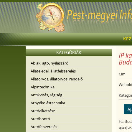
KE
KATEGÓRIÁK
IP ka
Buda
Ablak, ajtó, nyílászáró
Állateledel, állatfelszerelés
Cím
Állatorvos, állatorvosi rendelő
Webold
Alpintechnika
Antikvitás, régiség
Kategór
Árnyékolástechnika
Aj
Autóalkatrész
Autóbontó
Ha Buda
Autófelszerelés
ajánlju