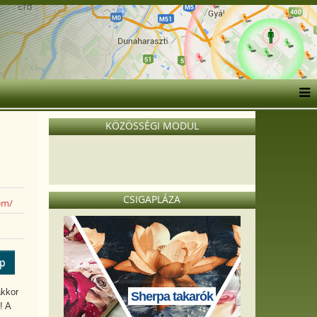
KÖZÖSSÉGI MODUL
CSIGAPLÁZA
em/
ép
akkor
Sherpa takarók
! A