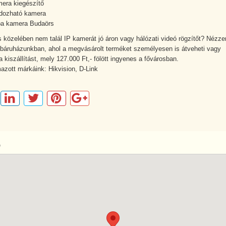
mera kiegészítő
dozható kamera
a kamera Budaörs
 közelében nem talál IP kamerát jó áron vagy hálózati videó rögzítőt? Nézze
báruházunkban, ahol a megvásárolt terméket személyesen is átveheti vagy
a kiszállítást, mely 127.000 Ft,- fölött ingyenes a fővárosban.
azott márkáink: Hikvision, D-Link
p