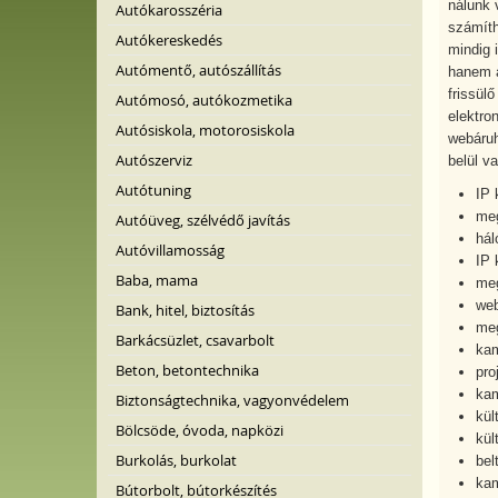
nálunk 
Autókarosszéria
számíth
Autókereskedés
mindig 
Autómentő, autószállítás
hanem a
frissül
Autómosó, autókozmetika
elektro
Autósiskola, motorosiskola
webáruh
Autószerviz
belül v
Autótuning
IP 
meg
Autóüveg, szélvédő javítás
hál
Autóvillamosság
IP 
Baba, mama
meg
we
Bank, hitel, biztosítás
meg
Barkácsüzlet, csavarbolt
kam
Beton, betontechnika
pro
ka
Biztonságtechnika, vagyonvédelem
kül
Bölcsöde, óvoda, napközi
kül
Burkolás, burkolat
be
kam
Bútorbolt, bútorkészítés