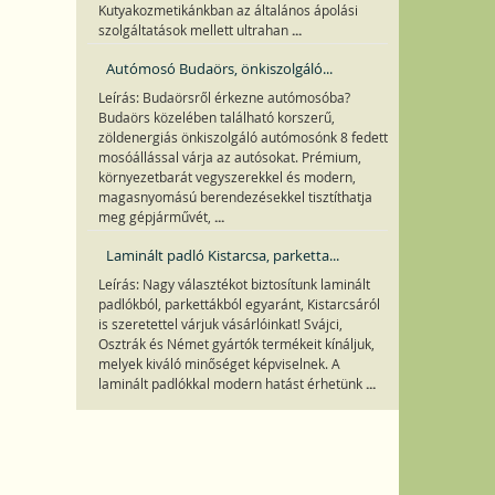
Kutyakozmetikánkban az általános ápolási
...
szolgáltatások mellett ultrahan
Autómosó Budaörs, önkiszolgáló...
Leírás: Budaörsről érkezne autómosóba?
Budaörs közelében található korszerű,
zöldenergiás önkiszolgáló autómosónk 8 fedett
mosóállással várja az autósokat. Prémium,
környezetbarát vegyszerekkel és modern,
magasnyomású berendezésekkel tisztíthatja
...
meg gépjárművét,
Laminált padló Kistarcsa, parketta...
Leírás: Nagy választékot biztosítunk laminált
padlókból, parkettákból egyaránt, Kistarcsáról
is szeretettel várjuk vásárlóinkat! Svájci,
Osztrák és Német gyártók termékeit kínáljuk,
melyek kiváló minőséget képviselnek. A
...
laminált padlókkal modern hatást érhetünk