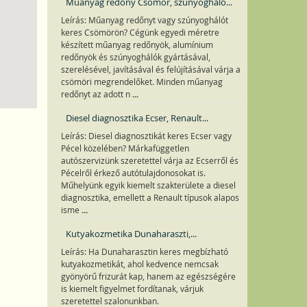
Műanyag redőny Csömör, szúnyogháló...
Leírás: Műanyag redőnyt vagy szúnyoghálót
keres Csömörön? Cégünk egyedi méretre
készített műanyag redőnyök, alumínium
redőnyök és szúnyoghálók gyártásával,
szerelésével, javításával és felújításával várja a
csömöri megrendelőket. Minden műanyag
...
redőnyt az adott n
Diesel diagnosztika Ecser, Renault...
Leírás: Diesel diagnosztikát keres Ecser vagy
Pécel közelében? Márkafüggetlen
autószervizünk szeretettel várja az Ecserről és
Pécelről érkező autótulajdonosokat is.
Műhelyünk egyik kiemelt szakterülete a diesel
diagnosztika, emellett a Renault típusok alapos
...
isme
Kutyakozmetika Dunaharaszti,...
Leírás: Ha Dunaharasztin keres megbízható
kutyakozmetikát, ahol kedvence nemcsak
gyönyörű frizurát kap, hanem az egészségére
is kiemelt figyelmet fordítanak, várjuk
szeretettel szalonunkban.