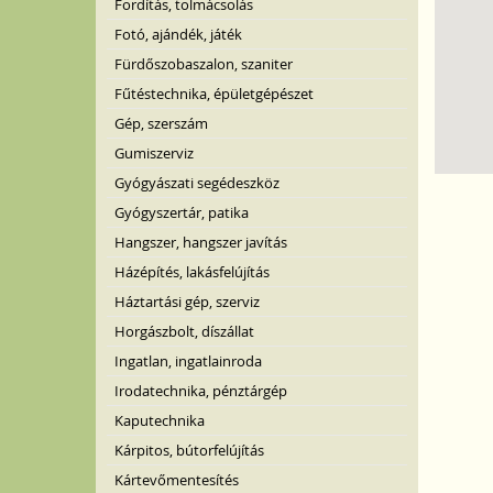
Fordítás, tolmácsolás
Fotó, ajándék, játék
Fürdőszobaszalon, szaniter
Fűtéstechnika, épületgépészet
Gép, szerszám
Gumiszerviz
Gyógyászati segédeszköz
Gyógyszertár, patika
Hangszer, hangszer javítás
Házépítés, lakásfelújítás
Háztartási gép, szerviz
Horgászbolt, díszállat
Ingatlan, ingatlainroda
Irodatechnika, pénztárgép
Kaputechnika
Kárpitos, bútorfelújítás
Kártevőmentesítés