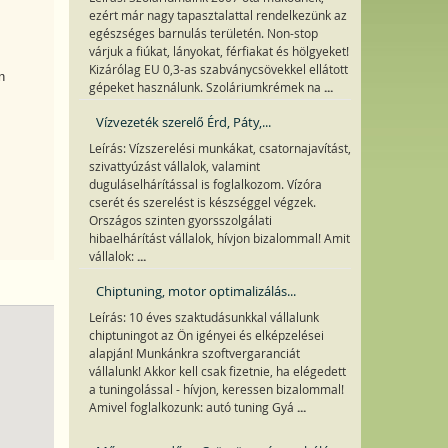
ezért már nagy tapasztalattal rendelkezünk az
egészséges barnulás területén. Non-stop
várjuk a fiúkat, lányokat, férfiakat és hölgyeket!
Kizárólag EU 0,3-as szabványcsövekkel ellátott
n
...
gépeket használunk. Szoláriumkrémek na
Vízvezeték szerelő Érd, Páty,...
Leírás: Vízszerelési munkákat, csatornajavítást,
szivattyúzást vállalok, valamint
duguláselhárítással is foglalkozom. Vízóra
cserét és szerelést is készséggel végzek.
Országos szinten gyorsszolgálati
hibaelhárítást vállalok, hívjon bizalommal! Amit
...
vállalok:
Chiptuning, motor optimalizálás...
Leírás: 10 éves szaktudásunkkal vállalunk
chiptuningot az Ön igényei és elképzelései
alapján! Munkánkra szoftvergaranciát
vállalunk! Akkor kell csak fizetnie, ha elégedett
a tuningolással - hívjon, keressen bizalommal!
...
Amivel foglalkozunk: autó tuning Gyá