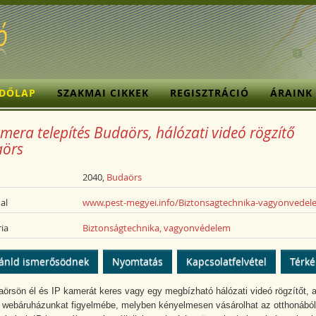
ZDŐLAP
SZAKMAI CIKKEK
REGISZTRÁCIÓ
ÁRAINK
mera telepítés Budaörs, hálózati videó rögzítő
örs
2040,
Budaörs
al
www.pest-megyei.info/Biztonsagtechnika-vagyonvedel
ia
Biztonságtechnika, vagyonvédelem
ánld ismerősödnek
Nyomtatás
Kapcsolatfelvétel
Térk
örsön él és IP kamerát keres vagy egy megbízható hálózati videó rögzítőt, 
k webáruházunkat figyelmébe, melyben kényelmesen vásárolhat az otthonából