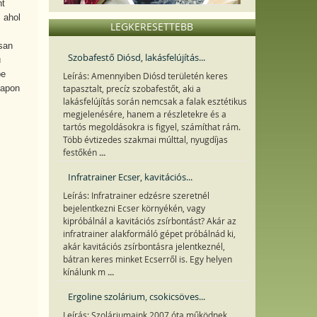
nt
 ahol
LEGKERESETTEBB
san
Szobafestő Diósd, lakásfelújítás...
ú
be
Leírás: Amennyiben Diósd területén keres
napon
tapasztalt, precíz szobafestőt, aki a
lakásfelújítás során nemcsak a falak esztétikus
megjelenésére, hanem a részletekre és a
tartós megoldásokra is figyel, számíthat rám.
Több évtizedes szakmai múlttal, nyugdíjas
...
festőkén
Infratrainer Ecser, kavitációs...
Leírás: Infratrainer edzésre szeretnél
bejelentkezni Ecser környékén, vagy
kipróbálnál a kavitációs zsírbontást? Akár az
infratrainer alakformáló gépet próbálnád ki,
akár kavitációs zsírbontásra jelentkeznél,
bátran keres minket Ecserről is. Egy helyen
...
kínálunk m
Ergoline szolárium, csokicsöves...
Leírás: Szoláriumaink 2007 óta működnek,