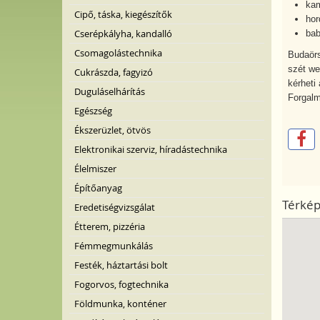
ka
Cipő, táska, kiegészítők
hor
Cserépkályha, kandalló
bab
Csomagolástechnika
Budaörs
szét we
Cukrászda, fagyizó
kérheti 
Duguláselhárítás
Forgalm
Egészség
Ékszerüzlet, ötvös
Elektronikai szerviz, híradástechnika
Élelmiszer
Építőanyag
Térké
Eredetiségvizsgálat
Étterem, pizzéria
Fémmegmunkálás
Festék, háztartási bolt
Fogorvos, fogtechnika
Földmunka, konténer