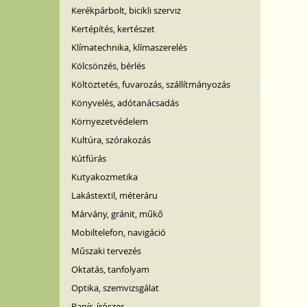
Kerékpárbolt, bicikli szerviz
Kertépítés, kertészet
Klímatechnika, klímaszerelés
Kölcsönzés, bérlés
Költöztetés, fuvarozás, szállítmányozás
Könyvelés, adótanácsadás
Környezetvédelem
Kultúra, szórakozás
Kútfúrás
Kutyakozmetika
Lakástextil, méteráru
Márvány, gránit, műkő
Mobiltelefon, navigáció
Műszaki tervezés
Oktatás, tanfolyam
Optika, szemvizsgálat
Papír, írószer