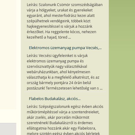
Leírás: Szalonunk Csömör szomszédságában
várja a hölgyeket, urakat és gyerekeket
egyaránt, ahol mesterfodrász kezei alatt
szépülhetnek vendégeink, többek közt
hajkiegyenesítéssel is várjuk a hozzánk
érkezőket. Ha reggelente kócos, nehezen
...
kezelhető a hajad, töred
Elektromos üzemanyag pumpa Vecsés,...
Leírás: Vecsési ügyfeleinket is várjuk
elektromos üzemanyag pumpa és
szervószivattyúk nagy választékával
webáruházunkban, ahol kényelmesen
választhatja ki a megfelelő alkatrészt, és az
ország bármely pontjára 24 órán belül
...
postázunk! Természetesen lehetőség van s
Flabelos Budakalász, akciós...
Leírás: Szépségszalonunk egész évben akciós
műkörömépítéssel várja a szentendreieket,
akár zselés, akár porcelán műkörmöt
szeretnének! Budakalászról is érdemes
ellátogatnia hozzánk akár egy Flabelosra,
melyre szintén egész évben akciós bérletek