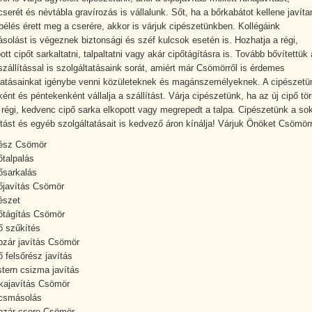
serét és névtábla gravírozás is vállalunk. Sőt, ha a bőrkabátot kellene javíta
bélés érett meg a cserére, akkor is várjuk cipészetünkben. Kollégáink
solást is végeznek biztonsági és széf kulcsok esetén is. Hozhatja a régi,
t cipőt sarkaltatni, talpaltatni vagy akár cipőtágításra is. Tovább bővítettük 
zállítással is szolgáltatásaink sorát, amiért már Csömörről is érdemes
tatásainkat igénybe venni közületeknek és magánszemélyeknek. A cipészetü
nt és péntekenként vállalja a szállítást. Várja cipészetünk, ha az új cipő tör
a régi, kedvenc cipő sarka elkopott vagy megrepedt a talpa. Cipészetünk a sok
ítást és egyéb szolgáltatásait is kedvező áron kínálja! Várjuk Önöket Csömörrő
ész Csömör
őtalpalás
ősarkalás
őjavítás Csömör
észet
őtágítás Csömör
ő szűkítés
pzár javítás Csömör
ő felsőrész javítás
tern csizma javítás
kajavítás Csömör
csmásolás
pzár csere Csömör