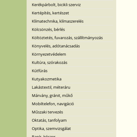
Kerékpárbolt, bicikli szerviz
Kertépítés, kertészet
Klímatechnika, klímaszerelés
Kölcsönzés, bérlés
Költöztetés, fuvarozás, szállítmányozás
Könyvelés, adótanácsadás
Környezetvédelem
Kultúra, szórakozás
Kútfúrás
Kutyakozmetika
Lakástextil, méteráru
Márvány, gránit, műkő
Mobiltelefon, navigáció
Műszaki tervezés
Oktatás, tanfolyam
Optika, szemvizsgálat
Papír, írószer