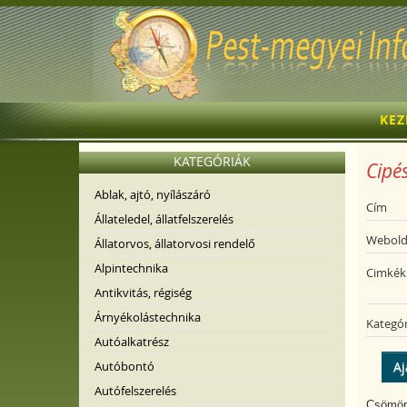
KE
KATEGÓRIÁK
Cipé
Ablak, ajtó, nyílászáró
Cím
Állateledel, állatfelszerelés
Webold
Állatorvos, állatorvosi rendelő
Alpintechnika
Cimkék
Antikvitás, régiség
Árnyékolástechnika
Kategór
Autóalkatrész
Autóbontó
Aj
Autófelszerelés
Csömörrő