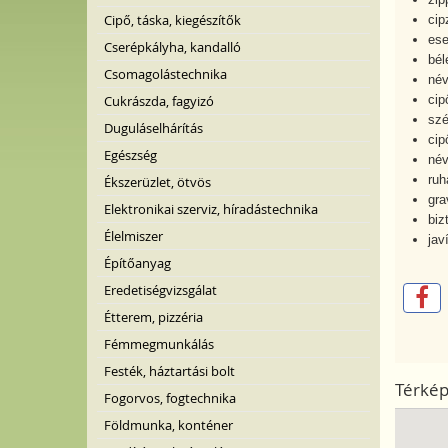
Cipő, táska, kiegészítők
cip
ese
Cserépkályha, kandalló
bél
Csomagolástechnika
név
Cukrászda, fagyizó
cip
szé
Duguláselhárítás
cip
Egészség
név
ruh
Ékszerüzlet, ötvös
gra
Elektronikai szerviz, híradástechnika
biz
Élelmiszer
jav
Építőanyag
Eredetiségvizsgálat
Étterem, pizzéria
Fémmegmunkálás
Festék, háztartási bolt
Térké
Fogorvos, fogtechnika
Földmunka, konténer