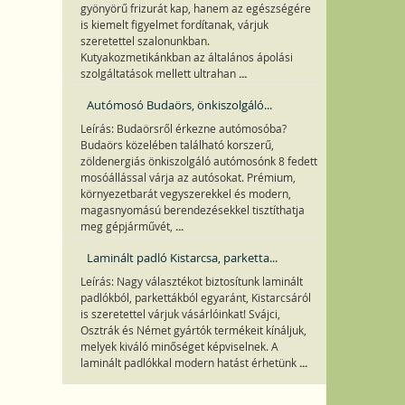
gyönyörű frizurát kap, hanem az egészségére
is kiemelt figyelmet fordítanak, várjuk
szeretettel szalonunkban.
Kutyakozmetikánkban az általános ápolási
...
szolgáltatások mellett ultrahan
Autómosó Budaörs, önkiszolgáló...
Leírás: Budaörsről érkezne autómosóba?
Budaörs közelében található korszerű,
zöldenergiás önkiszolgáló autómosónk 8 fedett
mosóállással várja az autósokat. Prémium,
környezetbarát vegyszerekkel és modern,
magasnyomású berendezésekkel tisztíthatja
...
meg gépjárművét,
Laminált padló Kistarcsa, parketta...
Leírás: Nagy választékot biztosítunk laminált
padlókból, parkettákból egyaránt, Kistarcsáról
is szeretettel várjuk vásárlóinkat! Svájci,
Osztrák és Német gyártók termékeit kínáljuk,
melyek kiváló minőséget képviselnek. A
...
laminált padlókkal modern hatást érhetünk