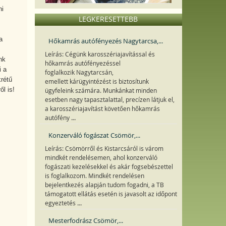
ni
LEGKERESETTEBB
a
Hőkamrás autófényezés Nagytarcsa,...
Leírás: Cégünk karosszériajavítással és
nk
hőkamrás autófényezéssel
i a
foglalkozik Nagytarcsán,
rétű
emellett kárügyintézést is biztosítunk
l is!
ügyfeleink számára. Munkánkat minden
esetben nagy tapasztalattal, precízen látjuk el,
a karosszériajavítást követően hőkamrás
...
autófény
Konzerváló fogászat Csömör,...
Leírás: Csömörről és Kistarcsáról is várom
mindkét rendelésemen, ahol konzerváló
fogászati kezelésekkel és akár fogsebészettel
is foglalkozom. Mindkét rendelésen
bejelentkezés alapján tudom fogadni, a TB
támogatott ellátás esetén is javasolt az időpont
...
egyeztetés
Mesterfodrász Csömör,...