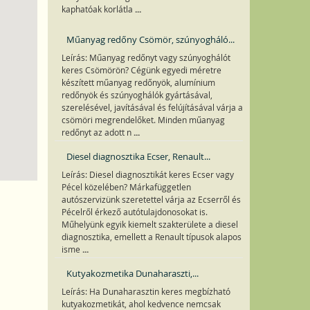
...
kaphatóak korlátla
Műanyag redőny Csömör, szúnyogháló...
Leírás: Műanyag redőnyt vagy szúnyoghálót
keres Csömörön? Cégünk egyedi méretre
készített műanyag redőnyök, alumínium
redőnyök és szúnyoghálók gyártásával,
szerelésével, javításával és felújításával várja a
csömöri megrendelőket. Minden műanyag
...
redőnyt az adott n
Diesel diagnosztika Ecser, Renault...
Leírás: Diesel diagnosztikát keres Ecser vagy
Pécel közelében? Márkafüggetlen
autószervizünk szeretettel várja az Ecserről és
Pécelről érkező autótulajdonosokat is.
Műhelyünk egyik kiemelt szakterülete a diesel
diagnosztika, emellett a Renault típusok alapos
...
isme
Kutyakozmetika Dunaharaszti,...
Leírás: Ha Dunaharasztin keres megbízható
kutyakozmetikát, ahol kedvence nemcsak