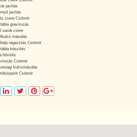
zár javítás
rnyő javítás
és csere Csömör
tábla gravírozás
ő sarok csere
fkulcs másolás
őtalp ragasztás Csömör
tábla készítés
a bővítés
vírozás Csömör
tonsági kulcsmásolás
ítóközpont Csömör
p