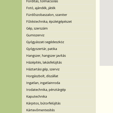
Fordítás, tolmácsolás
Fotó, ajándék, játék
Fürdőszobaszalon, szaniter
Fűtéstechnika, épületgépészet
Gép, szerszám
Gumiszerviz
Gyógyászati segédeszköz
Gyógyszertár, patika
Hangszer, hangszer javítás
Házépítés, lakásfelújítás
Háztartási gép, szerviz
Horgászbolt, díszállat
Ingatlan, ingatlainroda
Irodatechnika, pénztárgép
Kaputechnika
Kárpitos, bútorfelújítás
Kártevőmentesítés