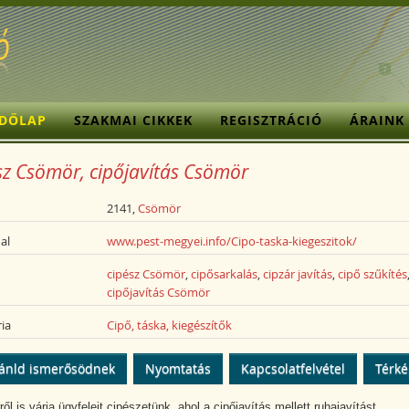
ZDŐLAP
SZAKMAI CIKKEK
REGISZTRÁCIÓ
ÁRAINK
sz Csömör, cipőjavítás Csömör
2141,
Csömör
al
www.pest-megyei.info/Cipo-taska-kiegeszitok/
cipész Csömör
,
cipősarkalás
,
cipzár javítás
,
cipő szűkítés
cipőjavítás Csömör
ia
Cipő, táska, kiegészítők
ánld ismerősödnek
Nyomtatás
Kapcsolatfelvétel
Térk
l is várja ügyfeleit cipészetünk, ahol a cipőjavítás mellett ruhajavítást,