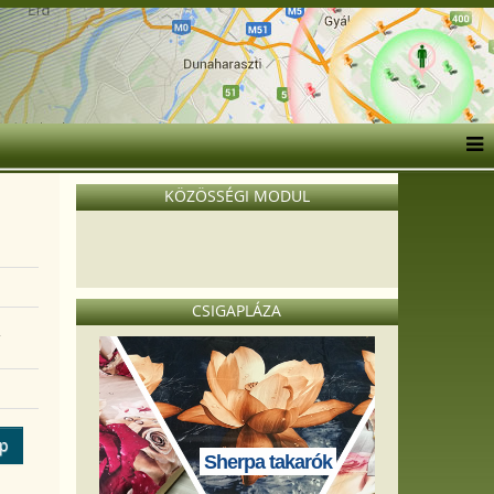
KÖZÖSSÉGI MODUL
CSIGAPLÁZA
,
ép
Sherpa takarók