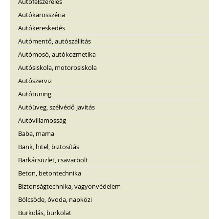
Autófelszerelés
Autókarosszéria
Autókereskedés
Autómentő, autószállítás
Autómosó, autókozmetika
Autósiskola, motorosiskola
Autószerviz
Autótuning
Autóüveg, szélvédő javítás
Autóvillamosság
Baba, mama
Bank, hitel, biztosítás
Barkácsüzlet, csavarbolt
Beton, betontechnika
Biztonságtechnika, vagyonvédelem
Bölcsöde, óvoda, napközi
Burkolás, burkolat