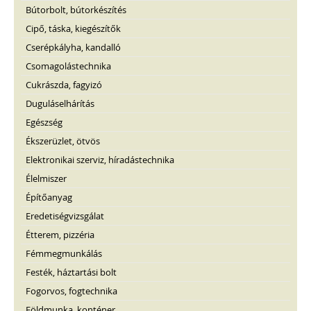
Bútorbolt, bútorkészítés
Cipő, táska, kiegészítők
Cserépkályha, kandalló
Csomagolástechnika
Cukrászda, fagyizó
Duguláselhárítás
Egészség
Ékszerüzlet, ötvös
Elektronikai szerviz, híradástechnika
Élelmiszer
Építőanyag
Eredetiségvizsgálat
Étterem, pizzéria
Fémmegmunkálás
Festék, háztartási bolt
Fogorvos, fogtechnika
Földmunka, konténer