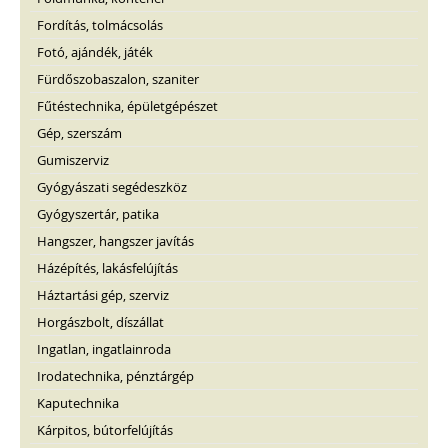
Fordítás, tolmácsolás
Fotó, ajándék, játék
Fürdőszobaszalon, szaniter
Fűtéstechnika, épületgépészet
Gép, szerszám
Gumiszerviz
Gyógyászati segédeszköz
Gyógyszertár, patika
Hangszer, hangszer javítás
Házépítés, lakásfelújítás
Háztartási gép, szerviz
Horgászbolt, díszállat
Ingatlan, ingatlainroda
Irodatechnika, pénztárgép
Kaputechnika
Kárpitos, bútorfelújítás