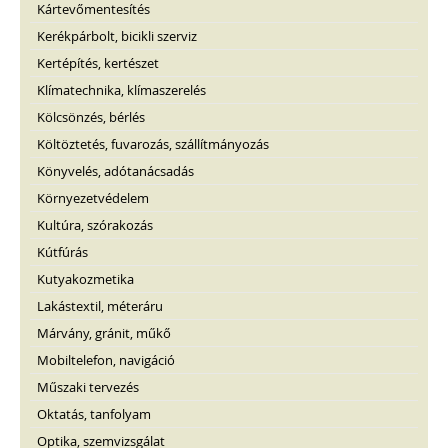
Kártevőmentesítés
Kerékpárbolt, bicikli szerviz
Kertépítés, kertészet
Klímatechnika, klímaszerelés
Kölcsönzés, bérlés
Költöztetés, fuvarozás, szállítmányozás
Könyvelés, adótanácsadás
Környezetvédelem
Kultúra, szórakozás
Kútfúrás
Kutyakozmetika
Lakástextil, méteráru
Márvány, gránit, műkő
Mobiltelefon, navigáció
Műszaki tervezés
Oktatás, tanfolyam
Optika, szemvizsgálat