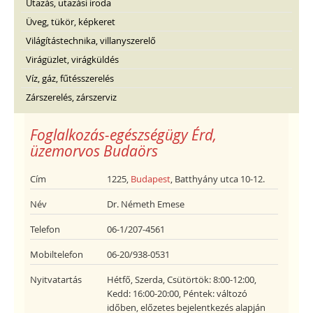
Utazás, utazási iroda
Üveg, tükör, képkeret
Világítástechnika, villanyszerelő
Virágüzlet, virágküldés
Víz, gáz, fűtésszerelés
Zárszerelés, zárszerviz
Foglalkozás-egészségügy Érd,
üzemorvos Budaörs
Cím
1225,
Budapest
, Batthyány utca 10-12.
Név
Dr. Németh Emese
Telefon
06-1/207-4561
Mobiltelefon
06-20/938-0531
Nyitvatartás
Hétfő, Szerda, Csütörtök: 8:00-12:00,
Kedd: 16:00-20:00, Péntek: változó
időben, előzetes bejelentkezés alapján