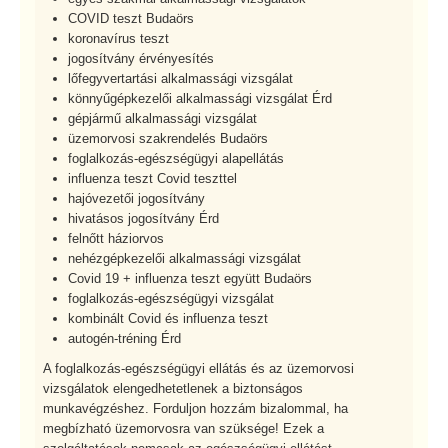
COVID teszt Budaörs
koronavírus teszt
jogosítvány érvényesítés
lőfegyvertartási alkalmassági vizsgálat
könnyűgépkezelői alkalmassági vizsgálat Érd
gépjármű alkalmassági vizsgálat
üzemorvosi szakrendelés Budaörs
foglalkozás-egészségügyi alapellátás
influenza teszt Covid teszttel
hajóvezetői jogosítvány
hivatásos jogosítvány Érd
felnőtt háziorvos
nehézgépkezelői alkalmassági vizsgálat
Covid 19 + influenza teszt együtt Budaörs
foglalkozás-egészségügyi vizsgálat
kombinált Covid és influenza teszt
autogén-tréning Érd
A foglalkozás-egészségügyi ellátás és az üzemorvosi
vizsgálatok elengedhetetlenek a biztonságos
munkavégzéshez. Forduljon hozzám bizalommal, ha
megbízható üzemorvosra van szüksége! Ezek a