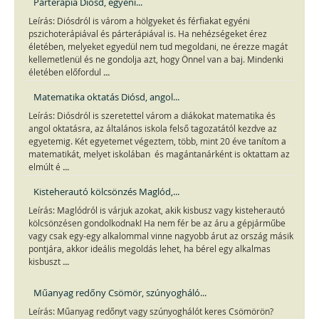
Párterápia Diósd, egyéni...
Leírás: Diósdról is várom a hölgyeket és férfiakat egyéni
pszichoterápiával és párterápiával is. Ha nehézségeket érez
életében, melyeket egyedül nem tud megoldani, ne érezze magát
kellemetlenül és ne gondolja azt, hogy Önnel van a baj. Mindenki
...
életében előfordul
Matematika oktatás Diósd, angol...
Leírás: Diósdról is szeretettel várom a diákokat matematika és
angol oktatásra, az általános iskola felső tagozatától kezdve az
egyetemig. Két egyetemet végeztem, több, mint 20 éve tanítom a
matematikát, melyet iskolában és magántanárként is oktattam az
...
elmúlt é
Kisteherautó kölcsönzés Maglód,...
Leírás: Maglódról is várjuk azokat, akik kisbusz vagy kisteherautó
kölcsönzésen gondolkodnak! Ha nem fér be az áru a gépjárműbe
vagy csak egy-egy alkalommal vinne nagyobb árut az ország másik
pontjára, akkor ideális megoldás lehet, ha bérel egy alkalmas
...
kisbuszt
Műanyag redőny Csömör, szúnyogháló...
Leírás: Műanyag redőnyt vagy szúnyoghálót keres Csömörön?