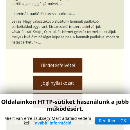
...
tisztíthatja meg gépjárművét,
Laminált padló Kistarcsa, parketta...
Leírás: Nagy választékot biztosítunk laminált padlókból,
parkettákból egyaránt, Kistarcsáról is szeretettel várjuk
vásárlóinkat! Svájci, Osztrák és Német gyártók termékeit kínáljuk,
melyek kiváló minőséget képviselnek. A laminált padlókkal modern
...
hatást érhetünk
Hirdetésfelvétel
Jogi nyilatkozat
Adatvédelem
Oldalainkon HTTP-sütiket használunk a jobb
működésért.
Miért van erre szükség? Mert adataid védeni
Rendben - OK
© 2015 Awacs Design és Reklámiroda Kft. Minden jog fenntartva.
kell.
További információ