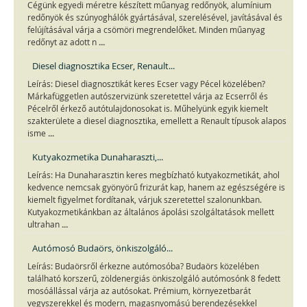
Cégünk egyedi méretre készített műanyag redőnyök, alumínium
redőnyök és szúnyoghálók gyártásával, szerelésével, javításával és
felújításával várja a csömöri megrendelőket. Minden műanyag
...
redőnyt az adott n
Diesel diagnosztika Ecser, Renault...
Leírás: Diesel diagnosztikát keres Ecser vagy Pécel közelében?
Márkafüggetlen autószervizünk szeretettel várja az Ecserről és
Pécelről érkező autótulajdonosokat is. Műhelyünk egyik kiemelt
szakterülete a diesel diagnosztika, emellett a Renault típusok alapos
...
isme
Kutyakozmetika Dunaharaszti,...
Leírás: Ha Dunaharasztin keres megbízható kutyakozmetikát, ahol
kedvence nemcsak gyönyörű frizurát kap, hanem az egészségére is
kiemelt figyelmet fordítanak, várjuk szeretettel szalonunkban.
Kutyakozmetikánkban az általános ápolási szolgáltatások mellett
...
ultrahan
Autómosó Budaörs, önkiszolgáló...
Leírás: Budaörsről érkezne autómosóba? Budaörs közelében
található korszerű, zöldenergiás önkiszolgáló autómosónk 8 fedett
mosóállással várja az autósokat. Prémium, környezetbarát
vegyszerekkel és modern, magasnyomású berendezésekkel