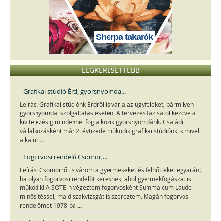
Sherpa takarók
LEGKERESETTEBB
Grafikai stúdió Érd, gyorsnyomda...
Leírás: Grafikai stúdiónk Érdről is várja az ügyfeleket, bármilyen
gyorsnyomdai szolgáltatás esetén. A tervezés fázisától kezdve a
kivitelezésig mindennel foglalkozik gyorsnyomdánk. Családi
vállalkozásként már 2. évtizede működik grafikai stúdiónk, s mivel
...
alkalm
Fogorvosi rendelő Csömör,...
Leírás: Csömörről is várom a gyermekeket és felnőtteket egyaránt,
ha olyan fogorvosi rendelőt keresnek, ahol gyermekfogászat is
működik! A SOTE-n végeztem fogorvosként Summa cum Laude
minősítéssel, majd szakvizsgát is szereztem. Magán fogorvosi
...
rendelőmet 1978-ba