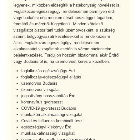
legyenek, miközben elősegítik a hatékonyság növelését is.
Foglalkozás-egészségügyi rendelésemen bármilyen érdi
vagy budaörsi cég megkeresését készséggel fogadom,
formától és mérettől függetlenül. Minden kötelező
vizsgálatot biztosítani tudok üzemorvosként, s szükség
szerint belgyógyászati kezelésekkel is rendelkezésre
állok. Foglalkozás-egészségügyi rendelésemen
alkalmassági vizsgálatok esetén is várom pácienseim
bejelentkezését. Forduljon hozzám bizalommal akár Érdről
vagy Budaörsről is, ha üzemorvost keres a közelben.
foglalkozás-egészségügy Érd
foglalkozás-egészségügyi ellátás
üzemorvos Budaörs
üzemorvosi vizsgálat
jogosítvány hosszabbítás Érd
koronavírus gyorsteszt
COVID-19 gyorsteszt Budaörs
munkaköri alkalmassági vizsgálat
Covid és influenza kombinált teszt
egészségügyi kiskönyv Érd
munkaalkalmassági vizsgálat
egyes szakmai alkalmassági vizsgálatok