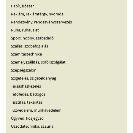
Papír, írószer
Reklám, reklámtárgy, nyomda
Rendezvény, rendezvényszervezés
Ruha, ruhaüzlet
Sport, hobby, szabadidő
Szállás, szobafoglalás
Számítástechnika
Személyszállítás, sofőrszolgálat
Szépségszalon
Szigetelés, szigetelőanyag
Társasházkezelés
Tetőfedés, bádogos
Tisztítás, takarítás
Tűzvédelem, munkavédelem
Ügyvéd, közjegyző
Uszodatechnika, szauna