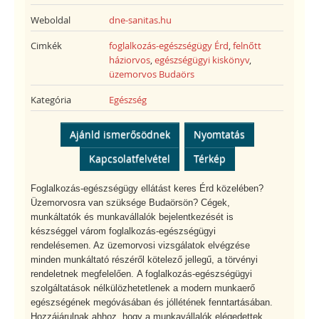
Weboldal
dne-sanitas.hu
Cimkék
foglalkozás-egészségügy Érd
,
felnőtt
háziorvos
,
egészségügyi kiskönyv
,
üzemorvos Budaörs
Kategória
Egészség
Ajánld ismerősödnek
Nyomtatás
Kapcsolatfelvétel
Térkép
Foglalkozás-egészségügy ellátást keres Érd közelében?
Üzemorvosra van szüksége Budaörsön? Cégek,
munkáltatók és munkavállalók bejelentkezését is
készséggel várom foglalkozás-egészségügyi
rendelésemen. Az üzemorvosi vizsgálatok elvégzése
minden munkáltató részéről kötelező jellegű, a törvényi
rendeletnek megfelelően. A foglalkozás-egészségügyi
szolgáltatások nélkülözhetetlenek a modern munkaerő
egészségének megóvásában és jóllétének fenntartásában.
Hozzájárulnak ahhoz, hogy a munkavállalók elégedettek