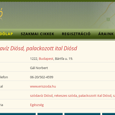
ZDŐLAP
SZAKMAI CIKKEK
REGISZTRÁCIÓ
ÁRAINK
víz Diósd, palackozott ital Diósd
1222,
Budapest
, Bártfa u. 19.
Gál Norbert
lefon
06-20/502-4599
al
www.eriszoda.hu
szódavíz Diósd
,
rekeszes szóda
,
palackozott ital Diósd
,
s
ia
Egészség