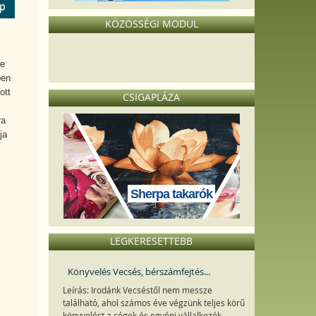
ép
KÖZÖSSÉGI MODUL
re
ben
ott
CSIGAPLÁZA
ra
ja
Sherpa takarók
LEGKERESETTEBB
Könyvelés Vecsés, bérszámfejtés...
Leírás: Irodánk Vecséstől nem messze
található, ahol számos éve végzünk teljes körű
könyvelést a cégek és egyéni vállalkozók