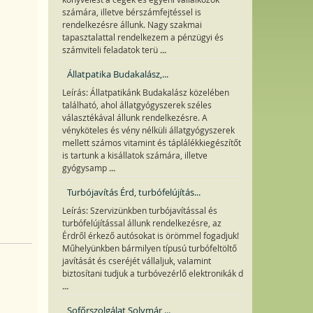
számára, illetve bérszámfejtéssel is
rendelkezésre állunk. Nagy szakmai
tapasztalattal rendelkezem a pénzügyi és
...
számviteli feladatok terü
Állatpatika Budakalász,...
Leírás: Állatpatikánk Budakalász közelében
található, ahol állatgyógyszerek széles
választékával állunk rendelkezésre. A
vényköteles és vény nélküli állatgyógyszerek
mellett számos vitamint és táplálékkiegészítőt
is tartunk a kisállatok számára, illetve
...
gyógysamp
Turbójavítás Érd, turbófelújítás...
Leírás: Szervizünkben turbójavítással és
turbófelújítással állunk rendelkezésre, az
Érdről érkező autósokat is örömmel fogadjuk!
Műhelyünkben bármilyen típusú turbófeltöltő
javítását és cseréjét vállaljuk, valamint
biztosítani tudjuk a turbóvezérlő elektronikák d
...
Sofőrszolgálat Solymár,...