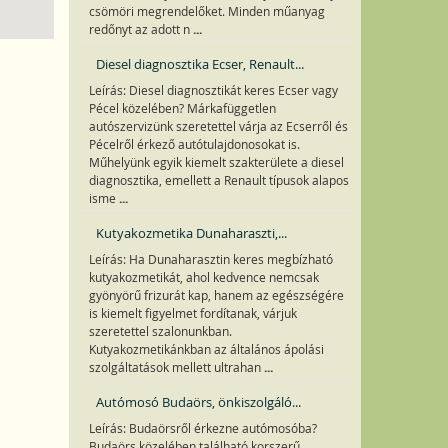
csömöri megrendelőket. Minden műanyag
...
redőnyt az adott n
Diesel diagnosztika Ecser, Renault...
Leírás: Diesel diagnosztikát keres Ecser vagy
Pécel közelében? Márkafüggetlen
autószervizünk szeretettel várja az Ecserről és
Pécelről érkező autótulajdonosokat is.
Műhelyünk egyik kiemelt szakterülete a diesel
diagnosztika, emellett a Renault típusok alapos
...
isme
Kutyakozmetika Dunaharaszti,...
Leírás: Ha Dunaharasztin keres megbízható
kutyakozmetikát, ahol kedvence nemcsak
gyönyörű frizurát kap, hanem az egészségére
is kiemelt figyelmet fordítanak, várjuk
szeretettel szalonunkban.
Kutyakozmetikánkban az általános ápolási
...
szolgáltatások mellett ultrahan
Autómosó Budaörs, önkiszolgáló...
Leírás: Budaörsről érkezne autómosóba?
Budaörs közelében található korszerű,