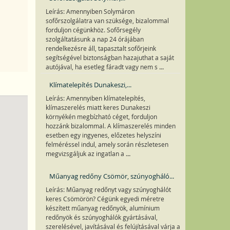
Leírás: Amennyiben Solymáron
sofőrszolgálatra van szüksége, bizalommal
forduljon cégünkhöz. Sofőrsegély
szolgáltatásunk a nap 24 órájában
rendelkezésre áll, tapasztalt sofőrjeink
segítségével biztonságban hazajuthat a saját
...
autójával, ha esetleg fáradt vagy nem s
Klímatelepítés Dunakeszi,...
Leírás: Amennyiben klímatelepítés,
klímaszerelés miatt keres Dunakeszi
környékén megbízható céget, forduljon
hozzánk bizalommal. A klímaszerelés minden
esetben egy ingyenes, előzetes helyszíni
felméréssel indul, amely során részletesen
...
megvizsgáljuk az ingatlan a
Műanyag redőny Csömör, szúnyogháló...
Leírás: Műanyag redőnyt vagy szúnyoghálót
keres Csömörön? Cégünk egyedi méretre
készített műanyag redőnyök, alumínium
redőnyök és szúnyoghálók gyártásával,
szerelésével, javításával és felújításával várja a