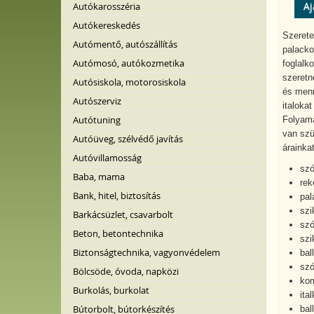
Aj
Autókarosszéria
Autókereskedés
Szerete
Autómentő, autószállítás
palacko
Autómosó, autókozmetika
foglalk
szeretn
Autósiskola, motorosiskola
és menn
Autószerviz
italokat
Autótuning
Folyama
van szü
Autóüveg, szélvédő javítás
árainka
Autóvillamosság
szó
Baba, mama
rek
Bank, hitel, biztosítás
pal
szi
Barkácsüzlet, csavarbolt
szó
Beton, betontechnika
szi
Biztonságtechnika, vagyonvédelem
bal
szó
Bölcsöde, óvoda, napközi
kom
Burkolás, burkolat
ita
Bútorbolt, bútorkészítés
bal