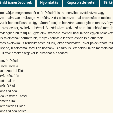
ánld ismerősödnek
Nyomtatás
Kapcsolatfelvétel
Térk
ttel várjuk megkeresését akár Diósdról is, amennyiben szódavízre vagy
zott italra van szüksége. A szódavíz és palackozott ital értékesítése mellett
ozunk bérbeadással is, így bátran forduljon hozzánk, amennyiben rendezvény
e szódavizet, szikvizet bérelni. A szódavizet kedvező áron, különböző méret
yiségben biztosítjuk ügyfeleink számára. Webáruházunkban egyéb palackoz
 is találhatnak partnereink, melyek többféle kiszerelésben is elérhetőek.
tos akciókkal is rendelkezésre állunk, akár szódavízre, akár palackozott ital
ksége, bizalommal forduljon hozzánk Diósdról is. Weboldalunkon megtalálhat
t, illetve érdekességeket is olvashat a szódáról.
davíz Diósd
eszes szóda
ackozott ital Diósd
kvíz készítés
dás ballon
kvíz Diósd
lonos szóda
da készítés Diósd
mersz ital
lkereskedés Diósd
lonos szóda bérlés