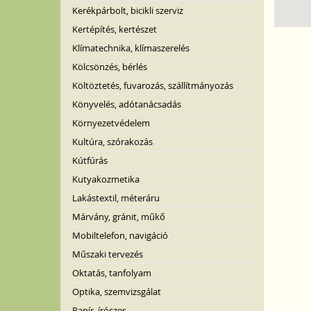
Kerékpárbolt, bicikli szerviz
Kertépítés, kertészet
Klímatechnika, klímaszerelés
Kölcsönzés, bérlés
Költöztetés, fuvarozás, szállítmányozás
Könyvelés, adótanácsadás
Környezetvédelem
Kultúra, szórakozás
Kútfúrás
Kutyakozmetika
Lakástextil, méteráru
Márvány, gránit, műkő
Mobiltelefon, navigáció
Műszaki tervezés
Oktatás, tanfolyam
Optika, szemvizsgálat
Papír, írószer