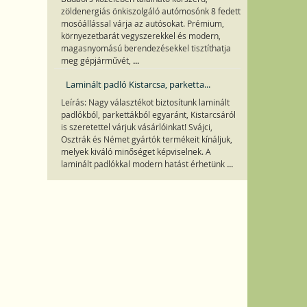
zöldenergiás önkiszolgáló autómosónk 8 fedett
mosóállással várja az autósokat. Prémium,
környezetbarát vegyszerekkel és modern,
magasnyomású berendezésekkel tisztíthatja
...
meg gépjárművét,
Laminált padló Kistarcsa, parketta...
Leírás: Nagy választékot biztosítunk laminált
padlókból, parkettákból egyaránt, Kistarcsáról
is szeretettel várjuk vásárlóinkat! Svájci,
Osztrák és Német gyártók termékeit kínáljuk,
melyek kiváló minőséget képviselnek. A
...
laminált padlókkal modern hatást érhetünk