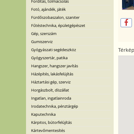
Fordítás, tolmácsolás
Fotó, ajándék, játék
Fürdőszobaszalon, szaniter
Fűtéstechnika, épületgépészet
Gép, szerszám
Gumiszerviz
Térké
Gyógyászati segédeszköz
Gyógyszertár, patika
Hangszer, hangszer javítás
Házépítés, lakásfelújítás
Háztartási gép, szerviz
Horgászbolt, díszállat
Ingatlan, ingatlainroda
Irodatechnika, pénztárgép
Kaputechnika
Kárpitos, bútorfelújítás
Kártevőmentesítés