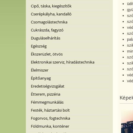
üdí
Cipő, táska, kiegészítők
gyü
Cserépkályha, kandalló
szó
sz
Csomagolástechnika
véd
Cukrászda, fagyizó
szó
Duguláselhárítás
pal
szi
Egészség
min
Ékszerüzlet, ötvös
szó
Elektronikai szerviz, híradástechnika
szi
szó
Élelmiszer
véd
Építőanyag
véd
Eredetiségvizsgálat
Étterem, pizzéria
Képek
Fémmegmunkálás
Festék, háztartási bolt
Fogorvos, fogtechnika
Földmunka, konténer