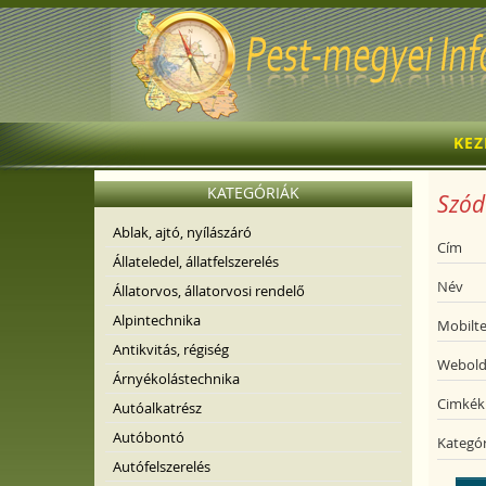
KE
KATEGÓRIÁK
Szóda
Ablak, ajtó, nyílászáró
Cím
Állateledel, állatfelszerelés
Név
Állatorvos, állatorvosi rendelő
Alpintechnika
Mobilte
Antikvitás, régiség
Webold
Árnyékolástechnika
Cimkék
Autóalkatrész
Autóbontó
Kategór
Autófelszerelés