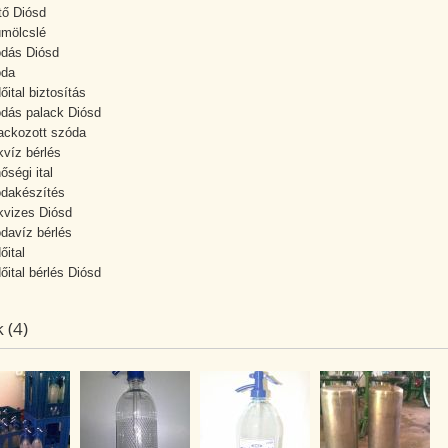
tő Diósd
mölcslé
dás Diósd
óda
őital biztosítás
dás palack Diósd
ackozott szóda
kvíz bérlés
őségi ital
dakészítés
kvizes Diósd
davíz bérlés
őital
őital bérlés Diósd
 (4)