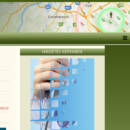
HIRDETÉS KÉPEKBEN
Ételallergia
kivizsgálás
zikvíz