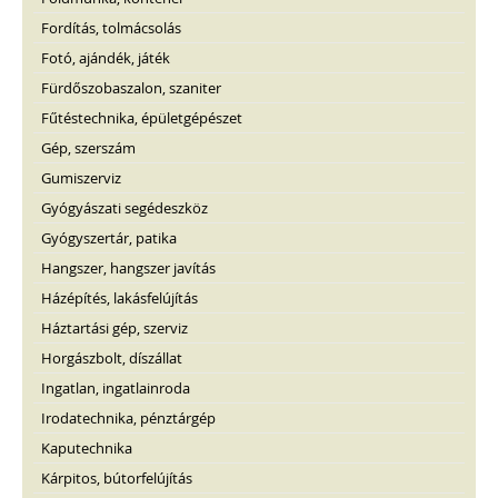
Fordítás, tolmácsolás
Fotó, ajándék, játék
Fürdőszobaszalon, szaniter
Fűtéstechnika, épületgépészet
Gép, szerszám
Gumiszerviz
Gyógyászati segédeszköz
Gyógyszertár, patika
Hangszer, hangszer javítás
Házépítés, lakásfelújítás
Háztartási gép, szerviz
Horgászbolt, díszállat
Ingatlan, ingatlainroda
Irodatechnika, pénztárgép
Kaputechnika
Kárpitos, bútorfelújítás