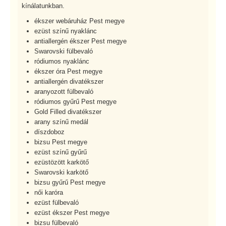
kínálatunkban.
ékszer webáruház Pest megye
ezüst színű nyaklánc
antiallergén ékszer Pest megye
Swarovski fülbevaló
ródiumos nyaklánc
ékszer óra Pest megye
antiallergén divatékszer
aranyozott fülbevaló
ródiumos gyűrű Pest megye
Gold Filled divatékszer
arany színű medál
díszdoboz
bizsu Pest megye
ezüst színű gyűrű
ezüstözött karkötő
Swarovski karkötő
bizsu gyűrű Pest megye
női karóra
ezüst fülbevaló
ezüst ékszer Pest megye
bizsu fülbevaló