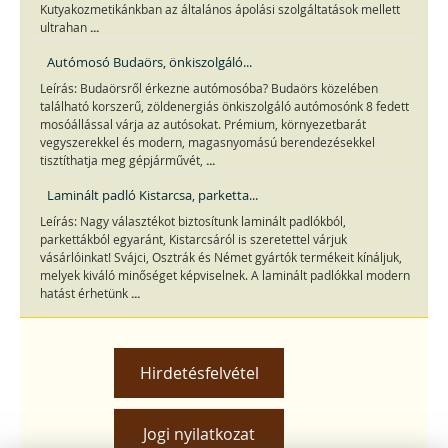
Kutyakozmetikánkban az általános ápolási szolgáltatások mellett
...
ultrahan
Autómosó Budaörs, önkiszolgáló...
Leírás: Budaörsről érkezne autómosóba? Budaörs közelében
található korszerű, zöldenergiás önkiszolgáló autómosónk 8 fedett
mosóállással várja az autósokat. Prémium, környezetbarát
vegyszerekkel és modern, magasnyomású berendezésekkel
...
tisztíthatja meg gépjárművét,
Laminált padló Kistarcsa, parketta...
Leírás: Nagy választékot biztosítunk laminált padlókból,
parkettákból egyaránt, Kistarcsáról is szeretettel várjuk
vásárlóinkat! Svájci, Osztrák és Német gyártók termékeit kínáljuk,
melyek kiváló minőséget képviselnek. A laminált padlókkal modern
...
hatást érhetünk
Hirdetésfelvétel
Jogi nyilatkozat