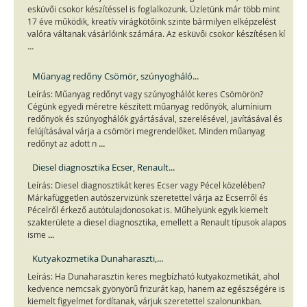
esküvői csokor készítéssel is foglalkozunk. Üzletünk már több mint
17 éve működik, kreatív virágkötőink szinte bármilyen elképzelést
valóra váltanak vásárlóink számára. Az esküvői csokor készítésen kí
...
Műanyag redőny Csömör, szúnyogháló...
Leírás: Műanyag redőnyt vagy szúnyoghálót keres Csömörön?
Cégünk egyedi méretre készített műanyag redőnyök, alumínium
redőnyök és szúnyoghálók gyártásával, szerelésével, javításával és
felújításával várja a csömöri megrendelőket. Minden műanyag
...
redőnyt az adott n
Diesel diagnosztika Ecser, Renault...
Leírás: Diesel diagnosztikát keres Ecser vagy Pécel közelében?
Márkafüggetlen autószervizünk szeretettel várja az Ecserről és
Pécelről érkező autótulajdonosokat is. Műhelyünk egyik kiemelt
szakterülete a diesel diagnosztika, emellett a Renault típusok alapos
...
isme
Kutyakozmetika Dunaharaszti,...
Leírás: Ha Dunaharasztin keres megbízható kutyakozmetikát, ahol
kedvence nemcsak gyönyörű frizurát kap, hanem az egészségére is
kiemelt figyelmet fordítanak, várjuk szeretettel szalonunkban.