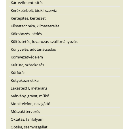
Kártevőmentesítés
Kerékpárbolt, bicikli szerviz
Kertépítés, kertészet
Klímatechnika, klímaszerelés
Kölcsönzés, bérlés
Költöztetés, fuvarozás, szállítmányozás
Könyvelés, adótanácsadás
Környezetvédelem
Kultúra, szórakozás
Kútfúrás
Kutyakozmetika
Lakástextil, méteráru
Márvány, gránit, műkő
Mobiltelefon, navigáció
Műszaki tervezés
Oktatás, tanfolyam
Optika, szemvizsgálat