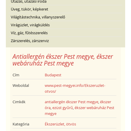
Utazás, utazási iroda
Üveg, tükör, képkeret
Világítástechnika, villanyszerelő
Virágüzlet, virágküldés
Víz, gáz, fűtésszerelés
Zárszerelés, zárszerviz
Antiallergén ékszer Pest megye, ékszer
webáruház Pest megye
Cím
Budapest
Weboldal
www.pest-megyei.info/Ekszeruzlet-
otvos/
Cimkék
antiallergén ékszer Pest megye
,
ékszer
óra
,
ezüst gyűrű
,
ékszer webáruház Pest
megye
Kategória
Ékszerüzlet, ötvös