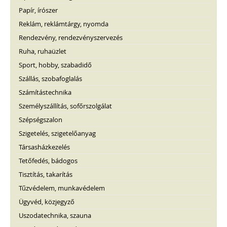
Papír, írószer
Reklám, reklámtárgy, nyomda
Rendezvény, rendezvényszervezés
Ruha, ruhaüzlet
Sport, hobby, szabadidő
Szállás, szobafoglalás
Számítástechnika
Személyszállítás, sofőrszolgálat
Szépségszalon
Szigetelés, szigetelőanyag
Társasházkezelés
Tetőfedés, bádogos
Tisztítás, takarítás
Tűzvédelem, munkavédelem
Ügyvéd, közjegyző
Uszodatechnika, szauna