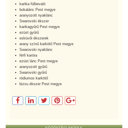
karika fülbevaló
bokalánc Pest megye
aranyozott nyaklánc
Swarovski ékszer
karikagyűrű Pest megye
ezüst gyűrű
esküvői ékszerek
arany színű karkötő Pest megye
Swarovski nyaklánc
férfi karóra
ezüst lánc Pest megye
aranyozott gyűrű
Swarovski gyűrű
ródiumos karkötő
bizsu ékszer Pest megye
KÖZÖSSÉGI MODUL