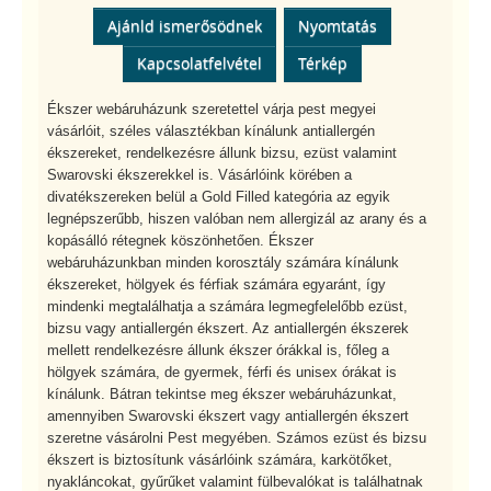
Ajánld ismerősödnek
Nyomtatás
Kapcsolatfelvétel
Térkép
Ékszer webáruházunk szeretettel várja pest megyei
vásárlóit, széles választékban kínálunk antiallergén
ékszereket, rendelkezésre állunk bizsu, ezüst valamint
Swarovski ékszerekkel is. Vásárlóink körében a
divatékszereken belül a Gold Filled kategória az egyik
legnépszerűbb, hiszen valóban nem allergizál az arany és a
kopásálló rétegnek köszönhetően. Ékszer
webáruházunkban minden korosztály számára kínálunk
ékszereket, hölgyek és férfiak számára egyaránt, így
mindenki megtalálhatja a számára legmegfelelőbb ezüst,
bizsu vagy antiallergén ékszert. Az antiallergén ékszerek
mellett rendelkezésre állunk ékszer órákkal is, főleg a
hölgyek számára, de gyermek, férfi és unisex órákat is
kínálunk. Bátran tekintse meg ékszer webáruházunkat,
amennyiben Swarovski ékszert vagy antiallergén ékszert
szeretne vásárolni Pest megyében. Számos ezüst és bizsu
ékszert is biztosítunk vásárlóink számára, karkötőket,
nyakláncokat, gyűrűket valamint fülbevalókat is találhatnak