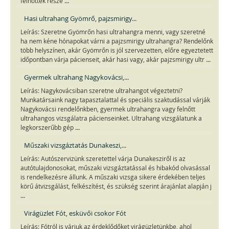
...
felnőttek részé
Hasi ultrahang Gyömrő, pajzsmirigy...
Leírás: Szeretne Gyömrőn hasi ultrahangra menni, vagy szeretné
ha nem kéne hónapokat várni a pajzsmirigy ultrahangra? Rendelőnk
több helyszínen, akár Gyömrőn is jól szervezetten, előre egyeztetett
...
időpontban várja pácienseit, akár hasi vagy, akár pajzsmirigy ultr
Gyermek ultrahang Nagykovácsi,...
Leírás: Nagykovácsiban szeretne ultrahangot végeztetni?
Munkatársaink nagy tapasztalattal és speciális szaktudással várják
Nagykovácsi rendelőnkben, gyermek ultrahangra vagy felnőtt
ultrahangos vizsgálatra pácienseinket. Ultrahang vizsgálatunk a
...
legkorszerűbb gép
Műszaki vizsgáztatás Dunakeszi,...
Leírás: Autószervizünk szeretettel várja Dunakesziről is az
autótulajdonosokat, műszaki vizsgáztatással és hibakód olvasással
is rendelkezésre állunk. A műszaki vizsga sikere érdekében teljes
körű átvizsgálást, felkészítést, és szükség szerint árajánlat alapján j
...
Virágüzlet Fót, esküvői csokor Fót
Leírás: Fótról is várjuk az érdeklődőket virágüzletünkbe, ahol