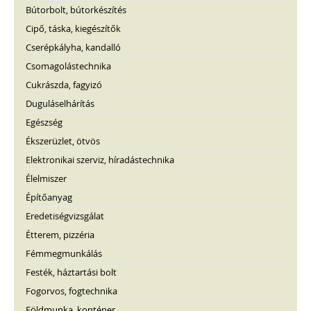
Bútorbolt, bútorkészítés
Cipő, táska, kiegészítők
Cserépkályha, kandalló
Csomagolástechnika
Cukrászda, fagyizó
Duguláselhárítás
Egészség
Ékszerüzlet, ötvös
Elektronikai szerviz, híradástechnika
Élelmiszer
Építőanyag
Eredetiségvizsgálat
Étterem, pizzéria
Fémmegmunkálás
Festék, háztartási bolt
Fogorvos, fogtechnika
Földmunka, konténer