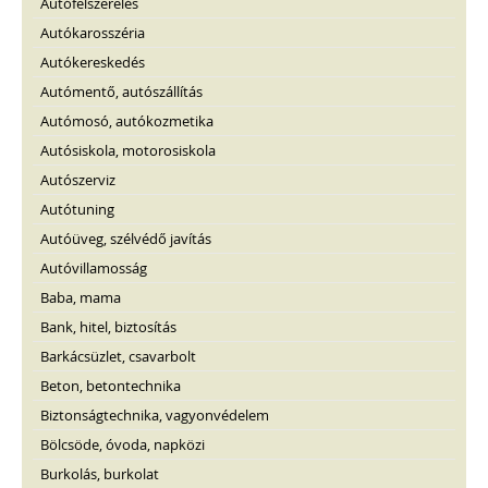
Autófelszerelés
Autókarosszéria
Autókereskedés
Autómentő, autószállítás
Autómosó, autókozmetika
Autósiskola, motorosiskola
Autószerviz
Autótuning
Autóüveg, szélvédő javítás
Autóvillamosság
Baba, mama
Bank, hitel, biztosítás
Barkácsüzlet, csavarbolt
Beton, betontechnika
Biztonságtechnika, vagyonvédelem
Bölcsöde, óvoda, napközi
Burkolás, burkolat