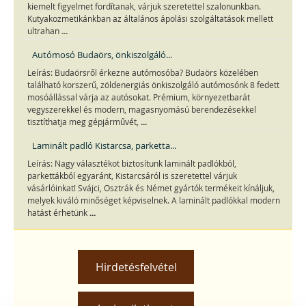
kiemelt figyelmet fordítanak, várjuk szeretettel szalonunkban.
Kutyakozmetikánkban az általános ápolási szolgáltatások mellett
...
ultrahan
Autómosó Budaörs, önkiszolgáló...
Leírás: Budaörsről érkezne autómosóba? Budaörs közelében
található korszerű, zöldenergiás önkiszolgáló autómosónk 8 fedett
mosóállással várja az autósokat. Prémium, környezetbarát
vegyszerekkel és modern, magasnyomású berendezésekkel
...
tisztíthatja meg gépjárművét,
Laminált padló Kistarcsa, parketta...
Leírás: Nagy választékot biztosítunk laminált padlókból,
parkettákból egyaránt, Kistarcsáról is szeretettel várjuk
vásárlóinkat! Svájci, Osztrák és Német gyártók termékeit kínáljuk,
melyek kiváló minőséget képviselnek. A laminált padlókkal modern
...
hatást érhetünk
Hirdetésfelvétel