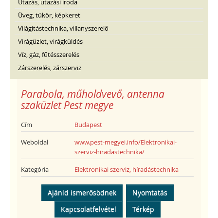
Utazás, utazási iroda
Üveg, tükör, képkeret
Világítástechnika, villanyszerelő
Virágüzlet, virágküldés
Víz, gáz, fűtésszerelés
Zárszerelés, zárszerviz
Parabola, műholdvevő, antenna
szaküzlet Pest megye
Cím
Budapest
Weboldal
www.pest-megyei.info/Elektronikai-
szerviz-hiradastechnika/
Kategória
Elektronikai szerviz, híradástechnika
Ajánld ismerősödnek
Nyomtatás
Kapcsolatfelvétel
Térkép