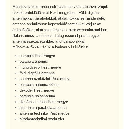
Műholdvevők és antennák hatalmas választékával várjuk
tisztelt érdeklődőinket Pest megyében. Földi digitális
antennákkal, parabolákkal, átalakítókkal és mindenféle,
antenna technikához kapcsolódó termékkel várjuk az
érdeklődőket, akár személyesen, akár webáruházunkban.
Nálunk nincs, ami nincs! Látogasson el pest megyei
antenna szaküzletünkbe, ahol parabolákkal,
műholdvevőkkel várjuk a kedves vásárlóinkat.
parabola Pest megye
parabola antenna
műholdvevő Pest megye
földi digitális antenna
antenna szaküzlet Pest megye
parabola antenna 60 cm
dekóder Pest megye
parabola-hálóantenna
digitális antenna Pest megye
alumínium parabola antenna
antenna technika Pest megye
híradástechnikai szaküzlet