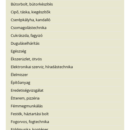
Bútorbolt, bútorkészítés
Cipő, táska, kiegészítők
Cserépkályha, kandalló
Csomagolástechnika
Cukrászda, fagyizó
Duguláselhárítás
Egészség
Ékszerüzlet, ötvös
Elektronikai szerviz, híradástechnika
Élelmiszer
Építőanyag
Eredetiségvizsgálat
Étterem, pizzéria
Fémmegmunkálás
Festék, háztartási bolt
Fogorvos, fogtechnika
Földmunka, konténer