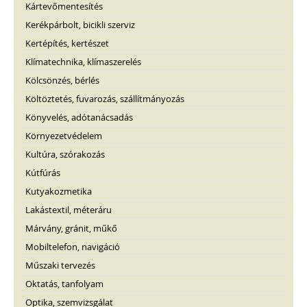
Kártevőmentesítés
Kerékpárbolt, bicikli szerviz
Kertépítés, kertészet
Klímatechnika, klímaszerelés
Kölcsönzés, bérlés
Költöztetés, fuvarozás, szállítmányozás
Könyvelés, adótanácsadás
Környezetvédelem
Kultúra, szórakozás
Kútfúrás
Kutyakozmetika
Lakástextil, méteráru
Márvány, gránit, műkő
Mobiltelefon, navigáció
Műszaki tervezés
Oktatás, tanfolyam
Optika, szemvizsgálat