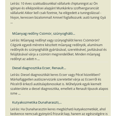
Leírás: 10 éves szaktudásunkkal vállalunk chiptuningot az Ön
igényei és elképzelései alapján! Munkánkra szoftvergaranciát
vállalunk! Akkor kell csak fizetnie, ha elégedett a tuningolással -
hívjon, keressen bizalommal! Amivel foglalkozunk: autó tuning Gyá
...
Műanyag redőny Csömör, szúnyogháló...
Leírás: Műanyag redőnyt vagy szúnyoghálót keres Csömörön?
Cégünk egyedi méretre készített műanyag redőnyök, alumínium
redőnyök és szúnyoghálók gyártásával, szerelésével, javításával és
felújításával várja a csömöri megrendelőket. Minden műanyag
...
redőnyt az adott n
Diesel diagnosztika Ecser, Renault...
Leírás: Diesel diagnosztikát keres Ecser vagy Pécel közelében?
Márkafüggetlen autószervizünk szeretettel várja az Ecserről és
Pécelről érkező autótulajdonosokat is. Műhelyünk egyik kiemelt
szakterülete a diesel diagnosztika, emellett a Renault típusok alapos
...
isme
Kutyakozmetika Dunaharaszti,...
Leírás: Ha Dunaharasztin keres megbízható kutyakozmetikát, ahol
kedvence nemcsak gyönyörű frizurát kap, hanem az egészségére is