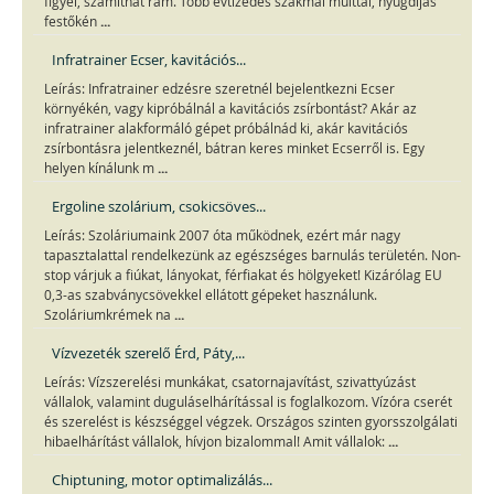
figyel, számíthat rám. Több évtizedes szakmai múlttal, nyugdíjas
...
festőkén
Infratrainer Ecser, kavitációs...
Leírás: Infratrainer edzésre szeretnél bejelentkezni Ecser
környékén, vagy kipróbálnál a kavitációs zsírbontást? Akár az
infratrainer alakformáló gépet próbálnád ki, akár kavitációs
zsírbontásra jelentkeznél, bátran keres minket Ecserről is. Egy
...
helyen kínálunk m
Ergoline szolárium, csokicsöves...
Leírás: Szoláriumaink 2007 óta működnek, ezért már nagy
tapasztalattal rendelkezünk az egészséges barnulás területén. Non-
stop várjuk a fiúkat, lányokat, férfiakat és hölgyeket! Kizárólag EU
0,3-as szabványcsövekkel ellátott gépeket használunk.
...
Szoláriumkrémek na
Vízvezeték szerelő Érd, Páty,...
Leírás: Vízszerelési munkákat, csatornajavítást, szivattyúzást
vállalok, valamint duguláselhárítással is foglalkozom. Vízóra cserét
és szerelést is készséggel végzek. Országos szinten gyorsszolgálati
...
hibaelhárítást vállalok, hívjon bizalommal! Amit vállalok:
Chiptuning, motor optimalizálás...