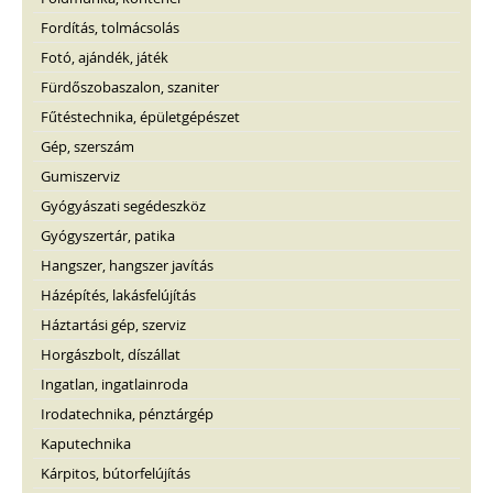
Fordítás, tolmácsolás
Fotó, ajándék, játék
Fürdőszobaszalon, szaniter
Fűtéstechnika, épületgépészet
Gép, szerszám
Gumiszerviz
Gyógyászati segédeszköz
Gyógyszertár, patika
Hangszer, hangszer javítás
Házépítés, lakásfelújítás
Háztartási gép, szerviz
Horgászbolt, díszállat
Ingatlan, ingatlainroda
Irodatechnika, pénztárgép
Kaputechnika
Kárpitos, bútorfelújítás