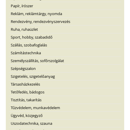
Papír, írószer
Reklám, reklámtárgy, nyomda
Rendezvény, rendezvényszervezés
Ruha, ruhaüzlet
Sport, hobby, szabadidő
Szállás, szobafoglalás
Számítástechnika
Személyszállítás, sofőrszolgálat
Szépségszalon
Szigetelés, szigetelőanyag
Társasházkezelés
Tetőfedés, bádogos
Tisztítás, takarítás
Tűzvédelem, munkavédelem
Ügyvéd, közjegyző
Uszodatechnika, szauna