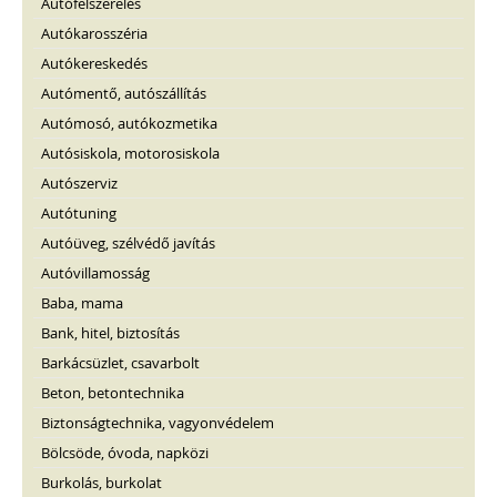
Autófelszerelés
Autókarosszéria
Autókereskedés
Autómentő, autószállítás
Autómosó, autókozmetika
Autósiskola, motorosiskola
Autószerviz
Autótuning
Autóüveg, szélvédő javítás
Autóvillamosság
Baba, mama
Bank, hitel, biztosítás
Barkácsüzlet, csavarbolt
Beton, betontechnika
Biztonságtechnika, vagyonvédelem
Bölcsöde, óvoda, napközi
Burkolás, burkolat