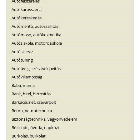
Autófelszerelés
Autókarosszéria
Autókereskedés
Autómentő, autószállítás
Autómosó, autókozmetika
Autósiskola, motorosiskola
Autószerviz
Autótuning
Autóüveg, szélvédő javítás
Autóvillamosság
Baba, mama
Bank, hitel, biztosítás
Barkácsüzlet, csavarbolt
Beton, betontechnika
Biztonságtechnika, vagyonvédelem
Bölcsöde, óvoda, napközi
Burkolás, burkolat