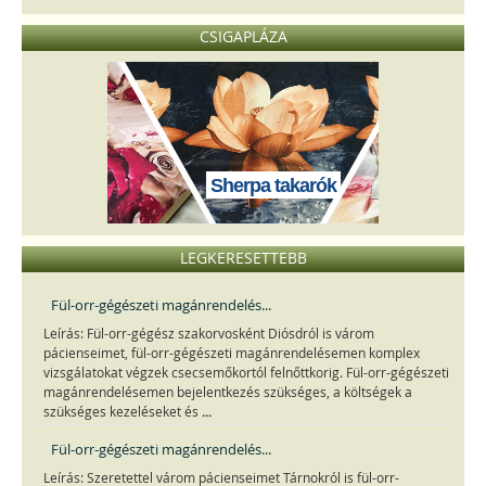
CSIGAPLÁZA
Sherpa takarók
LEGKERESETTEBB
Fül-orr-gégészeti magánrendelés...
Leírás: Fül-orr-gégész szakorvosként Diósdról is várom
pácienseimet, fül-orr-gégészeti magánrendelésemen komplex
vizsgálatokat végzek csecsemőkortól felnőttkorig. Fül-orr-gégészeti
magánrendelésemen bejelentkezés szükséges, a költségek a
...
szükséges kezeléseket és
Fül-orr-gégészeti magánrendelés...
Leírás: Szeretettel várom pácienseimet Tárnokról is fül-orr-