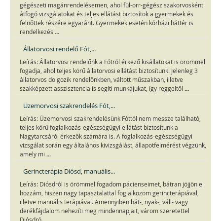
gégészeti magánrendelésemen, ahol fül-orr-gégész szakorvosként
átfogó vizsgálatokat és teljes ellátást biztosítok a gyermekek és
felnőttek részére egyaránt. Gyermekek esetén kórházi háttér is
...
rendelkezés
Állatorvosi rendelő Fót,...
Leírás: Állatorvosi rendelőnk a Fótról érkező kisállatokat is örömmel
fogadja, ahol teljes körű állatorvosi ellátást biztosítunk. Jelenleg 3
állatorvos dolgozik rendelőnkben, váltott műszakban, illetve
...
szakképzett asszisztencia is segíti munkájukat, így reggeltől
Üzemorvosi szakrendelés Fót,...
Leírás: Üzemorvosi szakrendelésünk Fóttól nem messze található,
teljes körű foglalkozás-egészségügyi ellátást biztosítunk a
Nagytarcsáról érkezők számára is. A foglalkozás-egészségügyi
vizsgálat során egy általános kivizsgálást, állapotfelmérést végzünk,
...
amely mi
Gerincterápia Diósd, manuális...
Leírás: Diósdról is örömmel fogadom pácienseimet, bátran jöjjön el
hozzám, hiszen nagy tapasztalattal foglalkozom gerincterápiával,
illetve manuális terápiával. Amennyiben hát-, nyak-, váll- vagy
derékfájdalom nehezíti meg mindennapjait, várom szeretettel
...
Diósdró