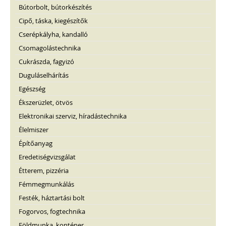
Bútorbolt, bútorkészítés
Cipő, táska, kiegészítők
Cserépkályha, kandalló
Csomagolástechnika
Cukrászda, fagyizó
Duguláselhárítás
Egészség
Ékszerüzlet, ötvös
Elektronikai szerviz, híradástechnika
Élelmiszer
Építőanyag
Eredetiségvizsgálat
Étterem, pizzéria
Fémmegmunkálás
Festék, háztartási bolt
Fogorvos, fogtechnika
Földmunka, konténer