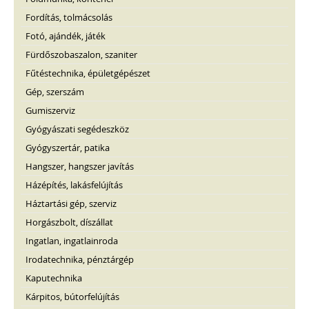
Fordítás, tolmácsolás
Fotó, ajándék, játék
Fürdőszobaszalon, szaniter
Fűtéstechnika, épületgépészet
Gép, szerszám
Gumiszerviz
Gyógyászati segédeszköz
Gyógyszertár, patika
Hangszer, hangszer javítás
Házépítés, lakásfelújítás
Háztartási gép, szerviz
Horgászbolt, díszállat
Ingatlan, ingatlainroda
Irodatechnika, pénztárgép
Kaputechnika
Kárpitos, bútorfelújítás