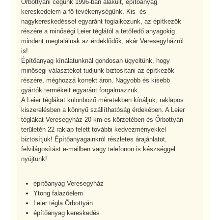
Őrbottyáni cégünk 1996-ban alakult, építőanyag
kereskedelem a fő tevékenységünk. Kis- és
nagykereskedéssel egyaránt foglalkozunk, az építkezők
részére a minőségi Leier téglától a tetőfedő anyagokig
mindent megtalálnak az érdeklődők, akár Veresegyházról
is!
Építőanyag kínálatunknál gondosan ügyeltünk, hogy
minőségi választékot tudjunk biztosítani az építkezők
részére, méghozzá korrekt áron. Nagyobb és kisebb
gyártók termékeit egyaránt forgalmazzuk.
A Leier téglákat különböző méretekben kínáljuk, raklapos
kiszerelésben a könnyű szállíthatóság érdekében. A Leier
téglákat Veresegyház 20 km-es körzetében és Őrbottyán
területén 22 raklap felett további kedvezményekkel
biztosítjuk! Építőanyagainkról részletes árajánlatot,
felvilágosítást e-mailben vagy telefonon is készséggel
nyújtunk!
építőanyag Veresegyház
Ytong falazóelem
Leier tégla Őrbottyán
építőanyag kereskedés