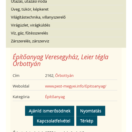
Utazás, utazási iroda
Üveg, tükör, képkeret
Világítástechnika, villanyszerelő
Virágüzlet, virágküldés
Víz, gáz, fűtésszerelés
Zárszerelés, zárszerviz
Építőanyag Veresegyház, Leier tégla
Őrbottyán
Cím
2162,
Őrbottyán
Weboldal
www.pest-megyei.info/Epitoanyag/
Kategória
Építőanyag
Ajánld ismerősödnek
Nyomtatás
Kapcsolatfelvétel
Térkép