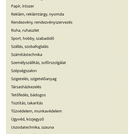
Papír, írószer
Reklám, reklámtárgy, nyomda
Rendezvény, rendezvényszervezés
Ruha, ruhaüzlet
Sport, hobby, szabadidő
Szállás, szobafoglalás
Számítástechnika
Személyszállítás, sofőrszolgálat
Szépségszalon
Szigetelés, szigetelőanyag
Társasházkezelés
Tetőfedés, bádogos
Tisztítás, takarítás
Tűzvédelem, munkavédelem
Ügyvéd, közjegyző
Uszodatechnika, szauna