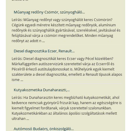
Műanyag redőny Csömör, szúnyogháló...
Leírás: Műanyag redőnyt vagy szúnyoghálót keres Csömörön?
Cégünk egyedi méretre készített műanyag redőnyök, alumínium
redőnyök és szúnyoghálók gyártásával, szerelésével, javításával és
felújításával várja a csömöri megrendelőket. Minden műanyag
...
redőnyt az adott n
Diesel diagnosztika Ecser, Renault...
Leírás: Diesel diagnosztikát keres Ecser vagy Pécel közelében?
Márkafüggetlen autószervizünk szeretettel várja az Ecserről és
Pécelről érkező autótulajdonosokat is. Műhelyünk egyik kiemelt
szakterülete a diesel diagnosztika, emellett a Renault típusok alapos
...
isme
Kutyakozmetika Dunaharaszti,...
Leírás: Ha Dunaharasztin keres megbízható kutyakozmetikát, ahol
kedvence nemcsak gyönyörű frizurát kap, hanem az egészségére is
kiemelt figyelmet fordítanak, várjuk szeretettel szalonunkban.
Kutyakozmetikánkban az általános ápolási szolgáltatások mellett
...
ultrahan
Autómosó Budaörs, önkiszolgáló...