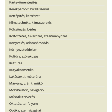
Kártevőmentesítés
Kerékpárbolt, bicikli szerviz
Kertépítés, kertészet
Klímatechnika, klímaszerelés
Kölcsönzés, bérlés
Költöztetés, fuvarozás, szállítmányozás
Könyvelés, adótanácsadás
Környezetvédelem
Kultúra, szórakozás
Kútfúrás
Kutyakozmetika
Lakástextil, méteráru
Márvány, gránit, műkő
Mobiltelefon, navigáció
Műszaki tervezés
Oktatás, tanfolyam
Optika, szemvizsgálat