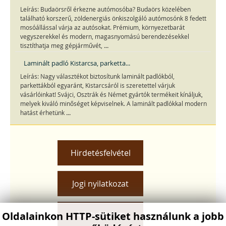
Leírás: Budaörsről érkezne autómosóba? Budaörs közelében
található korszerű, zöldenergiás önkiszolgáló autómosónk 8 fedett
mosóállással várja az autósokat. Prémium, környezetbarát
vegyszerekkel és modern, magasnyomású berendezésekkel
...
tisztíthatja meg gépjárművét,
Laminált padló Kistarcsa, parketta...
Leírás: Nagy választékot biztosítunk laminált padlókból,
parkettákból egyaránt, Kistarcsáról is szeretettel várjuk
vásárlóinkat! Svájci, Osztrák és Német gyártók termékeit kínáljuk,
melyek kiváló minőséget képviselnek. A laminált padlókkal modern
...
hatást érhetünk
Hirdetésfelvétel
Jogi nyilatkozat
Adatvédelem
Oldalainkon HTTP-sütiket használunk a jobb