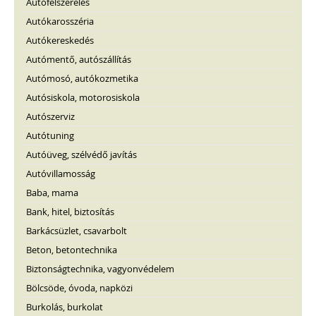
Autófelszerelés
Autókarosszéria
Autókereskedés
Autómentő, autószállítás
Autómosó, autókozmetika
Autósiskola, motorosiskola
Autószerviz
Autótuning
Autóüveg, szélvédő javítás
Autóvillamosság
Baba, mama
Bank, hitel, biztosítás
Barkácsüzlet, csavarbolt
Beton, betontechnika
Biztonságtechnika, vagyonvédelem
Bölcsöde, óvoda, napközi
Burkolás, burkolat