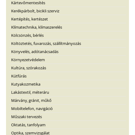
Kártevőmentesítés
Kerékpárbolt, bicikli szerviz
Kertépítés, kertészet
Klímatechnika, klímaszerelés
Kölcsönzés, bérlés
Költöztetés, fuvarozás, szállítmányozás
Könyvelés, adótanácsadás
Környezetvédelem
Kultúra, szórakozás
Kútfúrás
Kutyakozmetika
Lakástextil, méteráru
Márvány, gránit, műkő
Mobiltelefon, navigáció
Műszaki tervezés
Oktatás, tanfolyam
Optika, szemvizsgálat