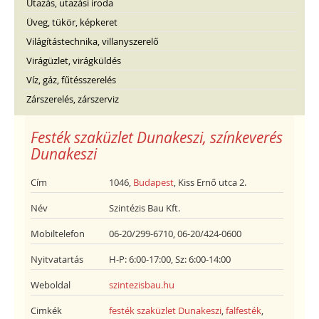
Utazás, utazási iroda
Üveg, tükör, képkeret
Világítástechnika, villanyszerelő
Virágüzlet, virágküldés
Víz, gáz, fűtésszerelés
Zárszerelés, zárszerviz
Festék szaküzlet Dunakeszi, színkeverés
Dunakeszi
Cím
1046,
Budapest
, Kiss Ernő utca 2.
Név
Szintézis Bau Kft.
Mobiltelefon
06-20/299-6710, 06-20/424-0600
Nyitvatartás
H-P: 6:00-17:00, Sz: 6:00-14:00
Weboldal
szintezisbau.hu
Cimkék
festék szaküzlet Dunakeszi
,
falfesték
,