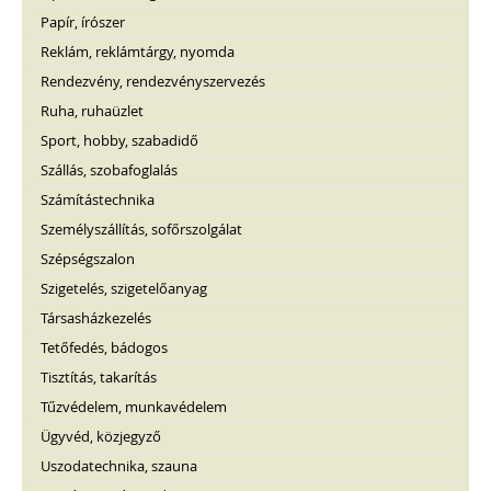
Papír, írószer
Reklám, reklámtárgy, nyomda
Rendezvény, rendezvényszervezés
Ruha, ruhaüzlet
Sport, hobby, szabadidő
Szállás, szobafoglalás
Számítástechnika
Személyszállítás, sofőrszolgálat
Szépségszalon
Szigetelés, szigetelőanyag
Társasházkezelés
Tetőfedés, bádogos
Tisztítás, takarítás
Tűzvédelem, munkavédelem
Ügyvéd, közjegyző
Uszodatechnika, szauna