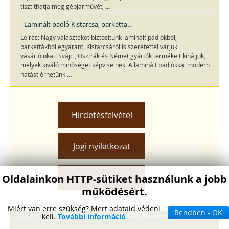
...
tisztíthatja meg gépjárművét,
Laminált padló Kistarcsa, parketta...
Leírás: Nagy választékot biztosítunk laminált padlókból,
parkettákból egyaránt, Kistarcsáról is szeretettel várjuk
vásárlóinkat! Svájci, Osztrák és Német gyártók termékeit kínáljuk,
melyek kiváló minőséget képviselnek. A laminált padlókkal modern
...
hatást érhetünk
Hirdetésfelvétel
Jogi nyilatkozat
Adatvédelem
Oldalainkon HTTP-sütiket használunk a jobb
működésért.
Miért van erre szükség? Mert adataid védeni
Rendben - OK
© 2015 Awacs Design és Reklámiroda Kft. Minden jog fenntartva.
kell.
További információ