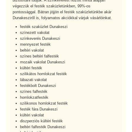
biztosítani tudjuk. A színkeverést hozott minta alapján
végezzük el festék szaküzletünkben, 99%-os
pontossággal. Bátran jöjjön el festék szaküzletünkbe akár
Dunakesziről is, folyamatos akciókkal várjuk vásárlóinkat.
festék szaküzlet Dunakeszi
színezett vakolat
színkeverés Dunakeszi
mennyezet festék
beltéri vakolat
színes beltéri falfesték
mozaik vakolat Dunakeszi
kültéri festék
szilikátos homlokzat festék
lábazati vakolat
festékbolt Dunakeszi
színes falfesték
homlokzatfesték
szilikonos homlokzat festék
festék fára Dunakeszi
kültéri vakolat
diszperziós kültéri festék
beltéri falfesték Dunakeszi