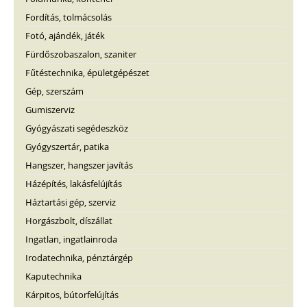
Fordítás, tolmácsolás
Fotó, ajándék, játék
Fürdőszobaszalon, szaniter
Fűtéstechnika, épületgépészet
Gép, szerszám
Gumiszerviz
Gyógyászati segédeszköz
Gyógyszertár, patika
Hangszer, hangszer javítás
Házépítés, lakásfelújítás
Háztartási gép, szerviz
Horgászbolt, díszállat
Ingatlan, ingatlainroda
Irodatechnika, pénztárgép
Kaputechnika
Kárpitos, bútorfelújítás