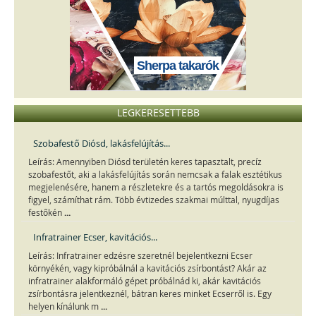
Sherpa takarók
LEGKERESETTEBB
Szobafestő Diósd, lakásfelújítás...
Leírás: Amennyiben Diósd területén keres tapasztalt, precíz
szobafestőt, aki a lakásfelújítás során nemcsak a falak esztétikus
megjelenésére, hanem a részletekre és a tartós megoldásokra is
figyel, számíthat rám. Több évtizedes szakmai múlttal, nyugdíjas
...
festőkén
Infratrainer Ecser, kavitációs...
Leírás: Infratrainer edzésre szeretnél bejelentkezni Ecser
környékén, vagy kipróbálnál a kavitációs zsírbontást? Akár az
infratrainer alakformáló gépet próbálnád ki, akár kavitációs
zsírbontásra jelentkeznél, bátran keres minket Ecserről is. Egy
...
helyen kínálunk m