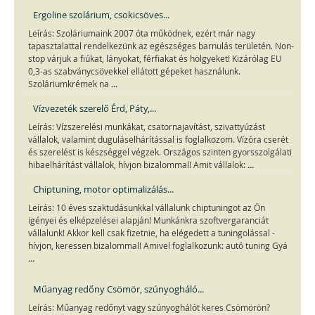
Ergoline szolárium, csokicsöves...
Leírás: Szoláriumaink 2007 óta működnek, ezért már nagy
tapasztalattal rendelkezünk az egészséges barnulás területén. Non-
stop várjuk a fiúkat, lányokat, férfiakat és hölgyeket! Kizárólag EU
0,3-as szabványcsövekkel ellátott gépeket használunk.
...
Szoláriumkrémek na
Vízvezeték szerelő Érd, Páty,...
Leírás: Vízszerelési munkákat, csatornajavítást, szivattyúzást
vállalok, valamint duguláselhárítással is foglalkozom. Vízóra cserét
és szerelést is készséggel végzek. Országos szinten gyorsszolgálati
...
hibaelhárítást vállalok, hívjon bizalommal! Amit vállalok:
Chiptuning, motor optimalizálás...
Leírás: 10 éves szaktudásunkkal vállalunk chiptuningot az Ön
igényei és elképzelései alapján! Munkánkra szoftvergaranciát
vállalunk! Akkor kell csak fizetnie, ha elégedett a tuningolással -
hívjon, keressen bizalommal! Amivel foglalkozunk: autó tuning Gyá
...
Műanyag redőny Csömör, szúnyogháló...
Leírás: Műanyag redőnyt vagy szúnyoghálót keres Csömörön?