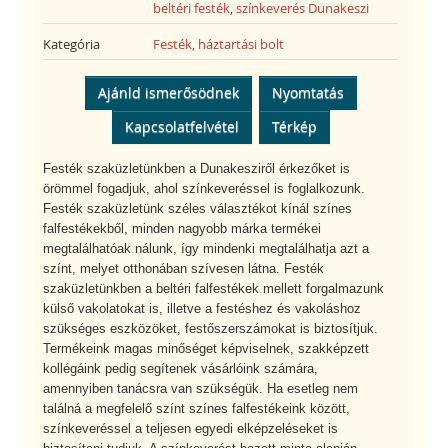
beltéri festék
,
színkeverés Dunakeszi
Kategória
Festék, háztartási bolt
Ajánld ismerősödnek
Nyomtatás
Kapcsolatfelvétel
Térkép
Festék szaküzletünkben a Dunakesziről érkezőket is
örömmel fogadjuk, ahol színkeveréssel is foglalkozunk.
Festék szaküzletünk széles választékot kínál színes
falfestékekből, minden nagyobb márka termékei
megtalálhatóak nálunk, így mindenki megtalálhatja azt a
színt, melyet otthonában szívesen látna. Festék
szaküzletünkben a beltéri falfestékek mellett forgalmazunk
külső vakolatokat is, illetve a festéshez és vakoláshoz
szükséges eszközöket, festőszerszámokat is biztosítjuk.
Termékeink magas minőséget képviselnek, szakképzett
kollégáink pedig segítenek vásárlóink számára,
amennyiben tanácsra van szükségük. Ha esetleg nem
találná a megfelelő színt színes falfestékeink között,
színkeveréssel a teljesen egyedi elképzeléseket is