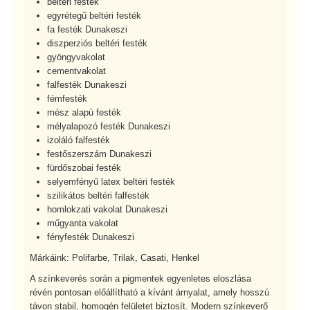
beltéri festék
egyrétegű beltéri festék
fa festék Dunakeszi
diszperziós beltéri festék
gyöngyvakolat
cementvakolat
falfesték Dunakeszi
fémfesték
mész alapú festék
mélyalapozó festék Dunakeszi
izoláló falfesték
festőszerszám Dunakeszi
fürdőszobai festék
selyemfényű latex beltéri festék
szilikátos beltéri falfesték
homlokzati vakolat Dunakeszi
műgyanta vakolat
fényfesték Dunakeszi
Márkáink: Polifarbe, Trilak, Casati, Henkel
A színkeverés során a pigmentek egyenletes eloszlása
révén pontosan előállítható a kívánt árnyalat, amely hosszú
távon stabil, homogén felületet biztosít. Modern színkeverő