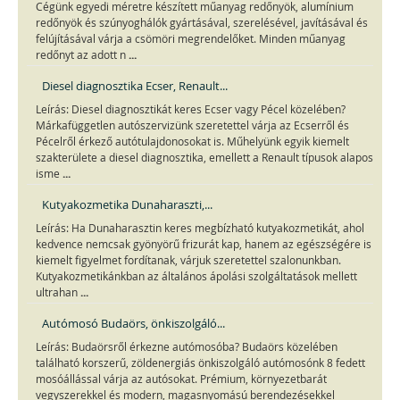
Cégünk egyedi méretre készített műanyag redőnyök, alumínium
redőnyök és szúnyoghálók gyártásával, szerelésével, javításával és
felújításával várja a csömöri megrendelőket. Minden műanyag
...
redőnyt az adott n
Diesel diagnosztika Ecser, Renault...
Leírás: Diesel diagnosztikát keres Ecser vagy Pécel közelében?
Márkafüggetlen autószervizünk szeretettel várja az Ecserről és
Pécelről érkező autótulajdonosokat is. Műhelyünk egyik kiemelt
szakterülete a diesel diagnosztika, emellett a Renault típusok alapos
...
isme
Kutyakozmetika Dunaharaszti,...
Leírás: Ha Dunaharasztin keres megbízható kutyakozmetikát, ahol
kedvence nemcsak gyönyörű frizurát kap, hanem az egészségére is
kiemelt figyelmet fordítanak, várjuk szeretettel szalonunkban.
Kutyakozmetikánkban az általános ápolási szolgáltatások mellett
...
ultrahan
Autómosó Budaörs, önkiszolgáló...
Leírás: Budaörsről érkezne autómosóba? Budaörs közelében
található korszerű, zöldenergiás önkiszolgáló autómosónk 8 fedett
mosóállással várja az autósokat. Prémium, környezetbarát
vegyszerekkel és modern, magasnyomású berendezésekkel