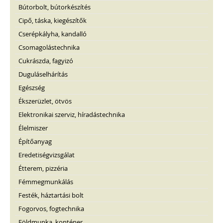
Bútorbolt, bútorkészítés
Cipő, táska, kiegészítők
Cserépkályha, kandalló
Csomagolástechnika
Cukrászda, fagyizó
Duguláselhárítás
Egészség
Ékszerüzlet, ötvös
Elektronikai szerviz, híradástechnika
Élelmiszer
Építőanyag
Eredetiségvizsgálat
Étterem, pizzéria
Fémmegmunkálás
Festék, háztartási bolt
Fogorvos, fogtechnika
Földmunka, konténer