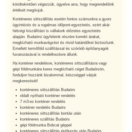
körültekintően végezzük, ügyelve arra, hogy megrendelőink
értékeit megóvjuk.
Konténeres sittszállítás esetén fontos számunkra a gyors
ügyintézés és a rugalmas időpont-egyeztetés, ezért akár
hétvégi kiszállítást is vállalunk előzetes egyeztetés
alapján. Budaörsi ügyfeleink részére korrekt árakat,
megbízható munkavégzést és rövid határidőket biztosítunk.
Emellett termőföld szállítással és szóródó építőanyagok
fuvarozásával is rendelkezésre állunk.
Ha konténer rendelésre, konténeres sittszállításra vagy
gépi földmunkára keres megbízható céget Budaörsön,
forduljon hozzánk bizalommal, készséggel várjuk
megkeresését!
konténeres sittszállítás Budaörs
oldalt nyitható konténer rendelés
7 m3-es konténer rendelés
konténer rendelés Budaörs
konténeres sittszállítás bontás után
konténeres szállítás Budaörs
gépi földmunka Bobcat géppel
konténeres sittszállítás építkezés után Budaörs