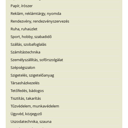
Papír, írószer
Reklám, reklámtárgy, nyomda
Rendezvény, rendezvényszervezés
Ruha, ruhaüzlet
Sport, hobby, szabadidő
Szállás, szobafoglalás
Számítástechnika
Személyszállítás, sofőrszolgálat
Szépségszalon
Szigetelés, szigetelőanyag
Társasházkezelés
Tetőfedés, bádogos
Tisztítás, takarítás
Tűzvédelem, munkavédelem
Ügyvéd, közjegyző
Uszodatechnika, szauna