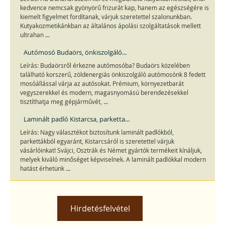
kedvence nemcsak gyönyörű frizurát kap, hanem az egészségére is
kiemelt figyelmet fordítanak, várjuk szeretettel szalonunkban.
Kutyakozmetikánkban az általános ápolási szolgáltatások mellett
...
ultrahan
Autómosó Budaörs, önkiszolgáló...
Leírás: Budaörsről érkezne autómosóba? Budaörs közelében
található korszerű, zöldenergiás önkiszolgáló autómosónk 8 fedett
mosóállással várja az autósokat. Prémium, környezetbarát
vegyszerekkel és modern, magasnyomású berendezésekkel
...
tisztíthatja meg gépjárművét,
Laminált padló Kistarcsa, parketta...
Leírás: Nagy választékot biztosítunk laminált padlókból,
parkettákból egyaránt, Kistarcsáról is szeretettel várjuk
vásárlóinkat! Svájci, Osztrák és Német gyártók termékeit kínáljuk,
melyek kiváló minőséget képviselnek. A laminált padlókkal modern
...
hatást érhetünk
Hirdetésfelvétel