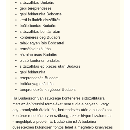
sittszállítás Budaörs
gépi tereprendezés
gépi földmunka Bobcattel
kerti hulladék elszállítás
épületbontás Budaörs
sittszállítás bontás után
konténeres cég Budaörs
talajkiegyenlítés Bobcattel
termőföld szállítás
házalap ásás Budaörs
olcsó konténer rendelés
sittszállítás építkezés után Budaörs
gépi földmunka
tereprendezés Budaörs
építőanyag szállítás
tereprendezés kisgéppel Budaörs
Ha Budaörsön van szüksége konténeres sittszállításra,
mert az építkezési törmeléket nem tudja elhelyezni, vagy
egy komolyabb átalakítás, kertrendezés után a hulladékhoz
konténer rendelésre van szükség, akkor hívjon bizalommal
- megoldjuk a problémát Budaörsön is! A budaörsi
övezetekben különösen fontos lehet a megfelelő kihelyezés