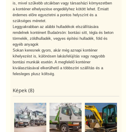
is, mivel szűkebb utcákban vagy társasházi környezetben
a konténer elhelyezése engedélyhez kötött lehet. Emiatt
érdemes előre egyeztetni a pontos helyszínt és a
szükséges méretet.
Leggyakrabban az alábbi hulladékok elszállítására
rendelnek konténert Budaörsön: bontási sitt, tégla és beton
törmelék, zöldhulladék, vegyes építési hulladék, föld és
egyéb anyagok
Sokan keresnek gyors, akár még aznapi konténer
kihelyezést is, különösen lakásfelújítás vagy nagyobb
bontási munkák esetén. A megfelelő konténer
kiválasztásával elkerülhető a többszöri szállítás és a
felesleges plusz költség.
Képek (8)