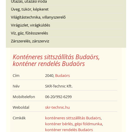
Utazás, utazási iroda
Üveg, tükör, képkeret
Világítástechnika, villanyszerelő
Virágüzlet, virágküldés
Víz, gáz, fűtésszerelés
Zárszerelés, zárszerviz
Konténeres sittszállítás Budaörs,
konténer rendelés Budaörs
Cím
2040,
Budaörs
Név
SKR-Technic Kft.
Mobiltelefon
06-20/992-6299
Weboldal
skr-technic.hu
Cimkék
konténeres sittszállítás Budaörs
,
konténer bérlés
,
gépi földmunka
,
konténer rendelés Budaörs