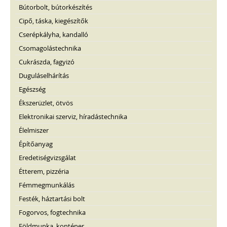
Bútorbolt, bútorkészítés
Cipő, táska, kiegészítők
Cserépkályha, kandalló
Csomagolástechnika
Cukrászda, fagyizó
Duguláselhárítás
Egészség
Ékszerüzlet, ötvös
Elektronikai szerviz, híradástechnika
Élelmiszer
Építőanyag
Eredetiségvizsgálat
Étterem, pizzéria
Fémmegmunkálás
Festék, háztartási bolt
Fogorvos, fogtechnika
Földmunka, konténer