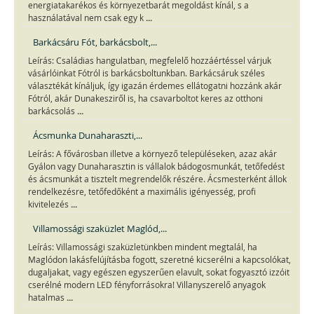
energiatakarékos és környezetbarát megoldást kínál, s a
...
használatával nem csak egy k
Barkácsáru Fót, barkácsbolt,...
Leírás: Családias hangulatban, megfelelő hozzáértéssel várjuk
vásárlóinkat Fótról is barkácsboltunkban. Barkácsáruk széles
választékát kínáljuk, így igazán érdemes ellátogatni hozzánk akár
Fótról, akár Dunakesziről is, ha csavarboltot keres az otthoni
...
barkácsolás
Ácsmunka Dunaharaszti,...
Leírás: A fővárosban illetve a környező településeken, azaz akár
Gyálon vagy Dunaharasztin is vállalok bádogosmunkát, tetőfedést
és ácsmunkát a tisztelt megrendelők részére. Ácsmesterként állok
rendelkezésre, tetőfedőként a maximális igényesség, profi
...
kivitelezés
Villamossági szaküzlet Maglód,...
Leírás: Villamossági szaküzletünkben mindent megtalál, ha
Maglódon lakásfelújításba fogott, szeretné kicserélni a kapcsolókat,
dugaljakat, vagy egészen egyszerűen elavult, sokat fogyasztó izzóit
cserélné modern LED fényforrásokra! Villanyszerelő anyagok
...
hatalmas