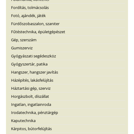
Fordítás, tolmácsolás
Fotó, ajándék, játék
Fürdőszobaszalon, szaniter
Fűtéstechnika, épületgépészet
Gép, szerszám
Gumiszerviz
Gyógyászati segédeszköz
Gyógyszertár, patika
Hangszer, hangszer javítás
Házépítés, lakásfelújítás
Háztartási gép, szerviz
Horgászbolt, díszállat
Ingatlan, ingatlainroda
Irodatechnika, pénztárgép
Kaputechnika
Kárpitos, bútorfelújítás