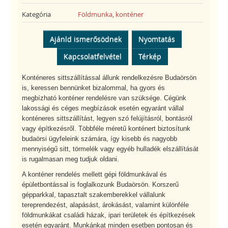
Kategória
Földmunka, konténer
Ajánld ismerősödnek
Nyomtatás
Kapcsolatfelvétel
Térkép
Konténeres sittszállítással állunk rendelkezésre Budaörsön
is, keressen bennünket bizalommal, ha gyors és
megbízható konténer rendelésre van szüksége. Cégünk
lakossági és céges megbízások esetén egyaránt vállal
konténeres sittszállítást, legyen szó felújításról, bontásról
vagy építkezésről. Többféle méretű konténert biztosítunk
budaörsi ügyfeleink számára, így kisebb és nagyobb
mennyiségű sitt, törmelék vagy egyéb hulladék elszállítását
is rugalmasan meg tudjuk oldani.
A konténer rendelés mellett gépi földmunkával és
épületbontással is foglalkozunk Budaörsön. Korszerű
gépparkkal, tapasztalt szakemberekkel vállalunk
tereprendezést, alapásást, árokásást, valamint különféle
földmunkákat családi házak, ipari területek és építkezések
esetén egyaránt. Munkánkat minden esetben pontosan és