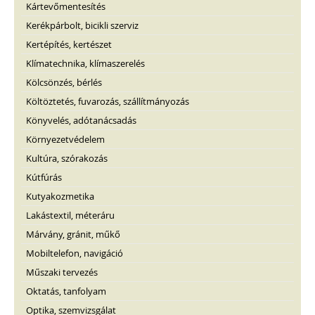
Kártevőmentesítés
Kerékpárbolt, bicikli szerviz
Kertépítés, kertészet
Klímatechnika, klímaszerelés
Kölcsönzés, bérlés
Költöztetés, fuvarozás, szállítmányozás
Könyvelés, adótanácsadás
Környezetvédelem
Kultúra, szórakozás
Kútfúrás
Kutyakozmetika
Lakástextil, méteráru
Márvány, gránit, műkő
Mobiltelefon, navigáció
Műszaki tervezés
Oktatás, tanfolyam
Optika, szemvizsgálat