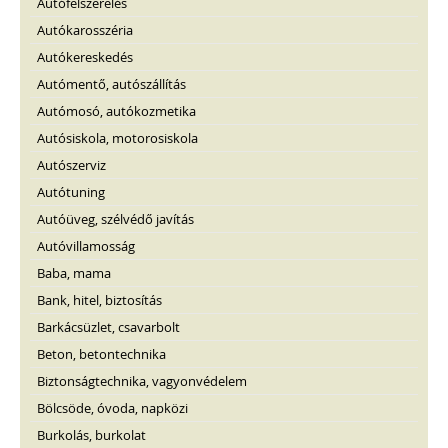
Autófelszerelés
Autókarosszéria
Autókereskedés
Autómentő, autószállítás
Autómosó, autókozmetika
Autósiskola, motorosiskola
Autószerviz
Autótuning
Autóüveg, szélvédő javítás
Autóvillamosság
Baba, mama
Bank, hitel, biztosítás
Barkácsüzlet, csavarbolt
Beton, betontechnika
Biztonságtechnika, vagyonvédelem
Bölcsöde, óvoda, napközi
Burkolás, burkolat