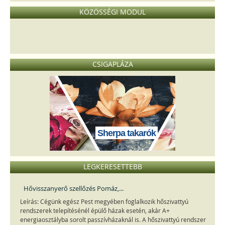
KÖZÖSSÉGI MODUL
CSIGAPLÁZA
Sherpa takarók
LEGKERESETTEBB
Hővisszanyerő szellőzés Pomáz,...
Leírás: Cégünk egész Pest megyében foglalkozik hőszivattyú
rendszerek telepítésénél épülő házak esetén, akár A+
energiaosztályba sorolt passzívházaknál is. A hőszivattyú rendszer