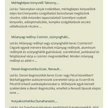
Mérlegképes könyvelő Taksony,...
Leírás: Taksonyban várjuk irodánkban, mérlegképes könyvelőink
teljes körű könyvelési szolgáltatást biztosítanak megbízóink
részére, több évtizedes tapasztalattal! Személyre szabott
könyvelés, adóoptimalizálás, komplex szolgáltatások vecsési
...
vállalkozások részére
Műanyag redőny Csömör, szúnyogháló...
Leírás: Műanyag redőnyt vagy szúnyoghálót keres Csömörön?
Cégünk egyedi méretre készített műanyag redőnyök, alumínium
redőnyök és szúnyoghálók gyártásával, szerelésével, javításával és
felújításával várja a csömöri megrendelőket. Minden műanyag
...
redőnyt az adott n
Diesel diagnosztika Ecser, Renault...
Leírás: Diesel diagnosztikát keres Ecser vagy Pécel közelében?
Márkafüggetlen autószervizünk szeretettel várja az Ecserről és
Pécelről érkező autótulajdonosokat is. Műhelyünk egyik kiemelt
szakterülete a diesel diagnosztika, emellett a Renault típusok alapos
...
isme
Kutyakozmetika Dunaharaszti,...
Leírás: Ha Dunaharasztin keres megbízható kutyakozmetikát, ahol