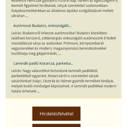
kedvence nemcsak gyönyörű frizurát kap, hanem az egészségére is
kiemelt figyelmet fordítanak, várjuk szeretettel szalonunkban.
Kutyakozmetikánkban az általános ápolási szolgáltatások mellett
...
ultrahan
Autómosó Budaörs, önkiszolgáló...
Leírás: Budaörsről érkezne autómosóba? Budaörs közelében
található korszerű, zöldenergiás önkiszolgáló autómosónk 8 fedett
mosóállással várja az autósokat. Prémium, környezetbarát
vegyszerekkel és modern, magasnyomású berendezésekkel
...
tisztíthatja meg gépjárművét,
Laminált padló Kistarcsa, parketta...
Leírás: Nagy választékot biztosítunk laminált padlókból,
parkettákból egyaránt, Kistarcsáról is szeretettel várjuk
vásárlóinkat! Svájci, Osztrák és Német gyártók termékeit kínáljuk,
melyek kiváló minőséget képviselnek. A laminált padlókkal modern
...
hatást érhetünk
Hirdetésfelvétel