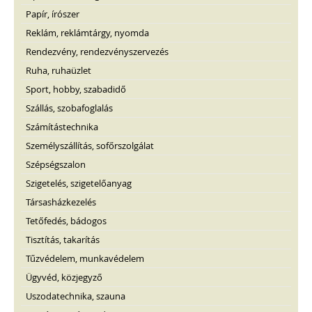
Papír, írószer
Reklám, reklámtárgy, nyomda
Rendezvény, rendezvényszervezés
Ruha, ruhaüzlet
Sport, hobby, szabadidő
Szállás, szobafoglalás
Számítástechnika
Személyszállítás, sofőrszolgálat
Szépségszalon
Szigetelés, szigetelőanyag
Társasházkezelés
Tetőfedés, bádogos
Tisztítás, takarítás
Tűzvédelem, munkavédelem
Ügyvéd, közjegyző
Uszodatechnika, szauna