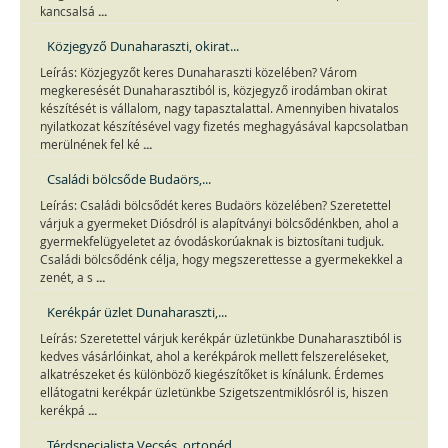
...
kancsalsá
Közjegyző Dunaharaszti, okirat...
Leírás: Közjegyzőt keres Dunaharaszti közelében? Várom
megkeresését Dunaharasztiból is, közjegyző irodámban okirat
készítését is vállalom, nagy tapasztalattal. Amennyiben hivatalos
nyilatkozat készítésével vagy fizetés meghagyásával kapcsolatban
...
merülnének fel ké
Családi bölcsőde Budaörs,...
Leírás: Családi bölcsődét keres Budaörs közelében? Szeretettel
várjuk a gyermeket Diósdról is alapítványi bölcsődénkben, ahol a
gyermekfelügyeletet az óvodáskorúaknak is biztosítani tudjuk.
Családi bölcsődénk célja, hogy megszerettesse a gyermekekkel a
...
zenét, a s
Kerékpár üzlet Dunaharaszti,...
Leírás: Szeretettel várjuk kerékpár üzletünkbe Dunaharasztiból is
kedves vásárlóinkat, ahol a kerékpárok mellett felszereléseket,
alkatrészeket és különböző kiegészítőket is kínálunk. Érdemes
ellátogatni kerékpár üzletünkbe Szigetszentmiklósról is, hiszen
...
kerékpá
Térdspecialista Vecsés, ortopéd...