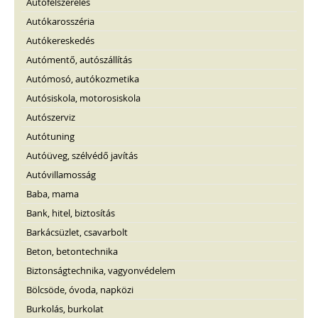
Autófelszerelés
Autókarosszéria
Autókereskedés
Autómentő, autószállítás
Autómosó, autókozmetika
Autósiskola, motorosiskola
Autószerviz
Autótuning
Autóüveg, szélvédő javítás
Autóvillamosság
Baba, mama
Bank, hitel, biztosítás
Barkácsüzlet, csavarbolt
Beton, betontechnika
Biztonságtechnika, vagyonvédelem
Bölcsöde, óvoda, napközi
Burkolás, burkolat