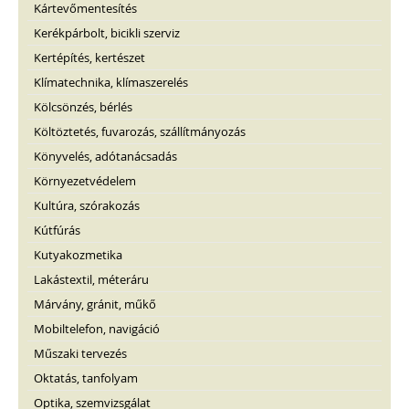
Kártevőmentesítés
Kerékpárbolt, bicikli szerviz
Kertépítés, kertészet
Klímatechnika, klímaszerelés
Kölcsönzés, bérlés
Költöztetés, fuvarozás, szállítmányozás
Könyvelés, adótanácsadás
Környezetvédelem
Kultúra, szórakozás
Kútfúrás
Kutyakozmetika
Lakástextil, méteráru
Márvány, gránit, műkő
Mobiltelefon, navigáció
Műszaki tervezés
Oktatás, tanfolyam
Optika, szemvizsgálat