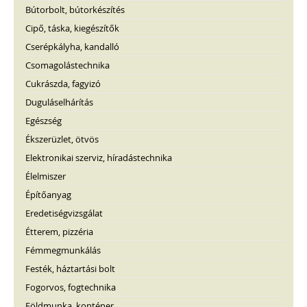
Bútorbolt, bútorkészítés
Cipő, táska, kiegészítők
Cserépkályha, kandalló
Csomagolástechnika
Cukrászda, fagyizó
Duguláselhárítás
Egészség
Ékszerüzlet, ötvös
Elektronikai szerviz, híradástechnika
Élelmiszer
Építőanyag
Eredetiségvizsgálat
Étterem, pizzéria
Fémmegmunkálás
Festék, háztartási bolt
Fogorvos, fogtechnika
Földmunka, konténer