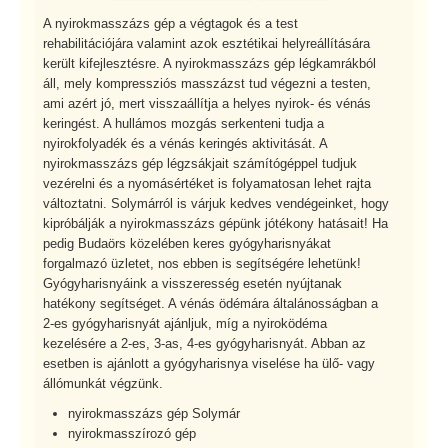
A nyirokmasszázs gép a végtagok és a test
rehabilitációjára valamint azok esztétikai helyreállítására
került kifejlesztésre. A nyirokmasszázs gép légkamrákból
áll, mely kompressziós masszázst tud végezni a testen,
ami azért jó, mert visszaállítja a helyes nyirok- és vénás
keringést. A hullámos mozgás serkenteni tudja a
nyirokfolyadék és a vénás keringés aktivitását. A
nyirokmasszázs gép légzsákjait számítógéppel tudjuk
vezérelni és a nyomásértéket is folyamatosan lehet rajta
változtatni. Solymárról is várjuk kedves vendégeinket, hogy
kipróbálják a nyirokmasszázs gépünk jótékony hatásait! Ha
pedig Budaörs közelében keres gyógyharisnyákat
forgalmazó üzletet, nos ebben is segítségére lehetünk!
Gyógyharisnyáink a visszeresség esetén nyújtanak
hatékony segítséget. A vénás ödémára általánosságban a
2-es gyógyharisnyát ajánljuk, míg a nyiroködéma
kezelésére a 2-es, 3-as, 4-es gyógyharisnyát. Abban az
esetben is ajánlott a gyógyharisnya viselése ha ülő- vagy
állómunkát végzünk.
nyirokmasszázs gép Solymár
nyirokmasszírozó gép