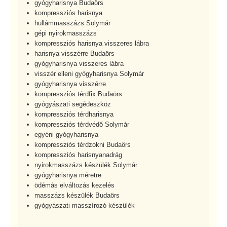
gyógyharisnya Budaörs
kompressziós harisnya
hullámmasszázs Solymár
gépi nyirokmasszázs
kompressziós harisnya visszeres lábra
harisnya visszérre Budaörs
gyógyharisnya visszeres lábra
visszér elleni gyógyharisnya Solymár
gyógyharisnya visszérre
kompressziós térdfix Budaörs
gyógyászati segédeszköz
kompressziós térdharisnya
kompressziós térdvédő Solymár
egyéni gyógyharisnya
kompressziós térdzokni Budaörs
kompressziós harisnyanadrág
nyirokmasszázs készülék Solymár
gyógyharisnya méretre
ödémás elváltozás kezelés
masszázs készülék Budaörs
gyógyászati masszírozó készülék