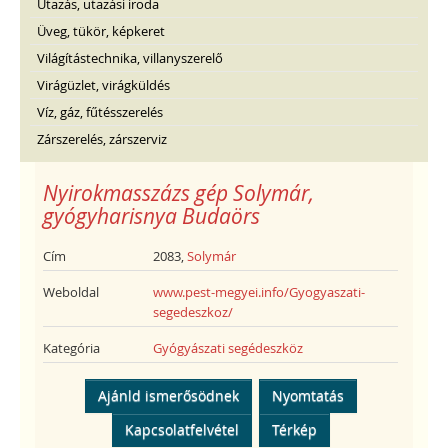
Utazás, utazási iroda
Üveg, tükör, képkeret
Világítástechnika, villanyszerelő
Virágüzlet, virágküldés
Víz, gáz, fűtésszerelés
Zárszerelés, zárszerviz
Nyirokmasszázs gép Solymár,
gyógyharisnya Budaörs
Cím
2083,
Solymár
Weboldal
www.pest-megyei.info/Gyogyaszati-
segedeszkoz/
Kategória
Gyógyászati segédeszköz
Ajánld ismerősödnek
Nyomtatás
Kapcsolatfelvétel
Térkép