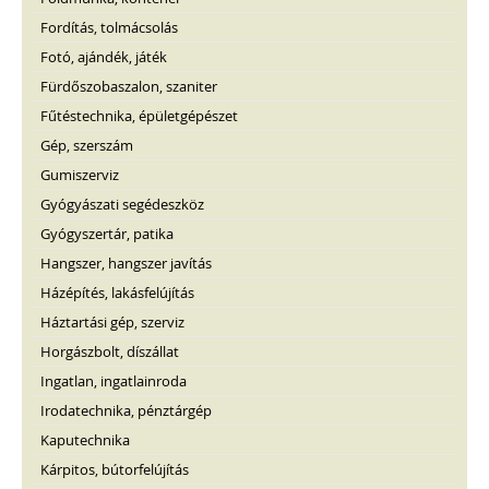
Fordítás, tolmácsolás
Fotó, ajándék, játék
Fürdőszobaszalon, szaniter
Fűtéstechnika, épületgépészet
Gép, szerszám
Gumiszerviz
Gyógyászati segédeszköz
Gyógyszertár, patika
Hangszer, hangszer javítás
Házépítés, lakásfelújítás
Háztartási gép, szerviz
Horgászbolt, díszállat
Ingatlan, ingatlainroda
Irodatechnika, pénztárgép
Kaputechnika
Kárpitos, bútorfelújítás