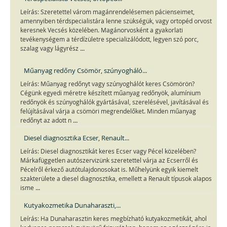
Leírás: Szeretettel várom magánrendelésemen pácienseimet,
amennyiben térdspecialistára lenne szükségük, vagy ortopéd orvost
keresnek Vecsés közelében. Magánorvosként a gyakorlati
tevékenységem a térdízületre specializálódott, legyen szó porc,
...
szalag vagy lágyrész
Műanyag redőny Csömör, szúnyogháló...
Leírás: Műanyag redőnyt vagy szúnyoghálót keres Csömörön?
Cégünk egyedi méretre készített műanyag redőnyök, alumínium
redőnyök és szúnyoghálók gyártásával, szerelésével, javításával és
felújításával várja a csömöri megrendelőket. Minden műanyag
...
redőnyt az adott n
Diesel diagnosztika Ecser, Renault...
Leírás: Diesel diagnosztikát keres Ecser vagy Pécel közelében?
Márkafüggetlen autószervizünk szeretettel várja az Ecserről és
Pécelről érkező autótulajdonosokat is. Műhelyünk egyik kiemelt
szakterülete a diesel diagnosztika, emellett a Renault típusok alapos
...
isme
Kutyakozmetika Dunaharaszti,...
Leírás: Ha Dunaharasztin keres megbízható kutyakozmetikát, ahol