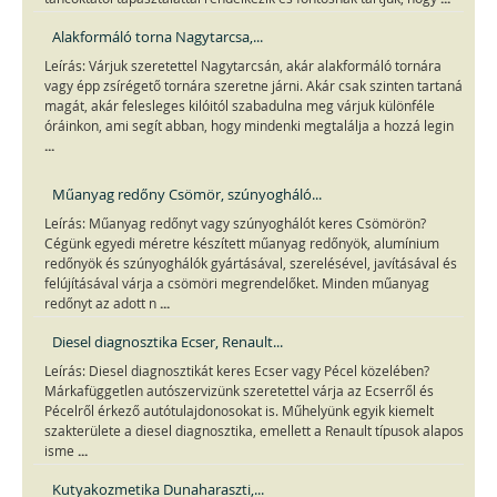
Alakformáló torna Nagytarcsa,...
Leírás: Várjuk szeretettel Nagytarcsán, akár alakformáló tornára
vagy épp zsírégető tornára szeretne járni. Akár csak szinten tartaná
magát, akár felesleges kilóitól szabadulna meg várjuk különféle
óráinkon, ami segít abban, hogy mindenki megtalálja a hozzá legin
...
Műanyag redőny Csömör, szúnyogháló...
Leírás: Műanyag redőnyt vagy szúnyoghálót keres Csömörön?
Cégünk egyedi méretre készített műanyag redőnyök, alumínium
redőnyök és szúnyoghálók gyártásával, szerelésével, javításával és
felújításával várja a csömöri megrendelőket. Minden műanyag
...
redőnyt az adott n
Diesel diagnosztika Ecser, Renault...
Leírás: Diesel diagnosztikát keres Ecser vagy Pécel közelében?
Márkafüggetlen autószervizünk szeretettel várja az Ecserről és
Pécelről érkező autótulajdonosokat is. Műhelyünk egyik kiemelt
szakterülete a diesel diagnosztika, emellett a Renault típusok alapos
...
isme
Kutyakozmetika Dunaharaszti,...