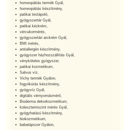
homeopátiás termék Gyál,
homeopátiás készítmény,
patikai testápoló,
gyógyszertár Gyál,
patikai kézkrém,
vércukormérés,
gyógyszertári arckrém Gyál,
BMI mérés,
antiallergén készítmény,
gyógyszer házhozszállítás Gyál,
vényköteles gyógyszer,
patikai kozmetikum,
Salvus víz,
Vichy termék Gyálon,
fogyókúrás készítmény,
gyógyvíz Gyál,
digitális vérnyomásmérő,
Bioderma dekorkozmetikum,
koleszterinszint mérés Gyál,
gyógyhatású készítmény,
biokozmetikum,
babatápszer Gyálon,