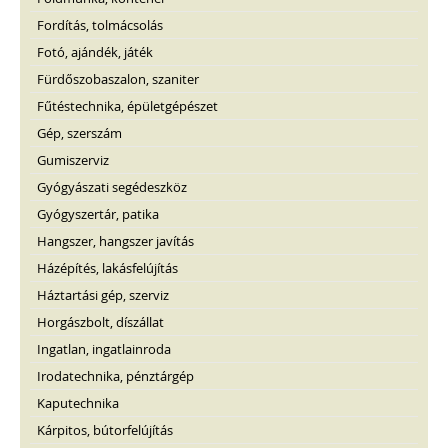
Fordítás, tolmácsolás
Fotó, ajándék, játék
Fürdőszobaszalon, szaniter
Fűtéstechnika, épületgépészet
Gép, szerszám
Gumiszerviz
Gyógyászati segédeszköz
Gyógyszertár, patika
Hangszer, hangszer javítás
Házépítés, lakásfelújítás
Háztartási gép, szerviz
Horgászbolt, díszállat
Ingatlan, ingatlainroda
Irodatechnika, pénztárgép
Kaputechnika
Kárpitos, bútorfelújítás