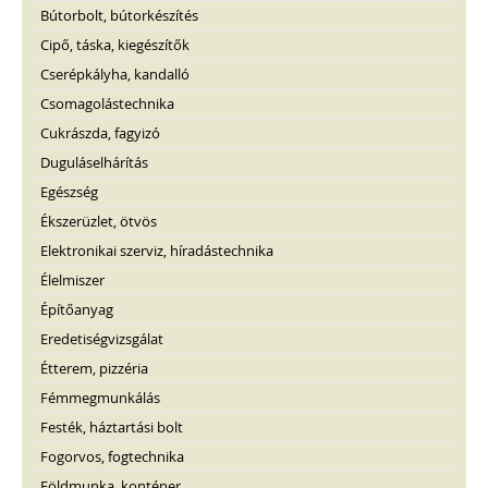
Bútorbolt, bútorkészítés
Cipő, táska, kiegészítők
Cserépkályha, kandalló
Csomagolástechnika
Cukrászda, fagyizó
Duguláselhárítás
Egészség
Ékszerüzlet, ötvös
Elektronikai szerviz, híradástechnika
Élelmiszer
Építőanyag
Eredetiségvizsgálat
Étterem, pizzéria
Fémmegmunkálás
Festék, háztartási bolt
Fogorvos, fogtechnika
Földmunka, konténer