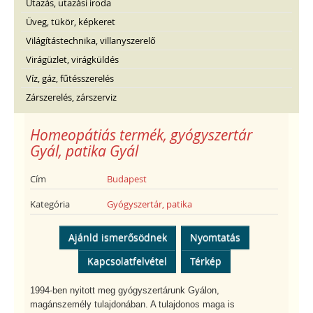
Utazás, utazási iroda
Üveg, tükör, képkeret
Világítástechnika, villanyszerelő
Virágüzlet, virágküldés
Víz, gáz, fűtésszerelés
Zárszerelés, zárszerviz
Homeopátiás termék, gyógyszertár
Gyál, patika Gyál
Cím
Budapest
Kategória
Gyógyszertár, patika
Ajánld ismerősödnek
Nyomtatás
Kapcsolatfelvétel
Térkép
1994-ben nyitott meg gyógyszertárunk Gyálon,
magánszemély tulajdonában. A tulajdonos maga is