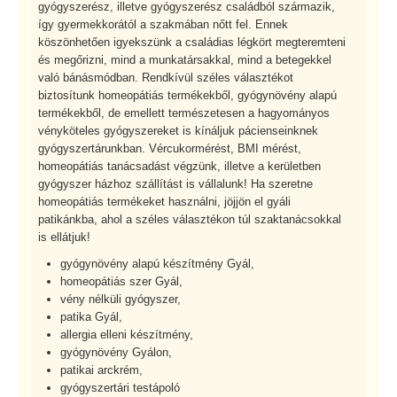
gyógyszerész, illetve gyógyszerész családból származik,
így gyermekkorától a szakmában nőtt fel. Ennek
köszönhetően igyekszünk a családias légkört megteremteni
és megőrizni, mind a munkatársakkal, mind a betegekkel
való bánásmódban. Rendkívül széles választékot
biztosítunk homeopátiás termékekből, gyógynövény alapú
termékekből, de emellett természetesen a hagyományos
vényköteles gyógyszereket is kínáljuk pácienseinknek
gyógyszertárunkban. Vércukormérést, BMI mérést,
homeopátiás tanácsadást végzünk, illetve a kerületben
gyógyszer házhoz szállítást is vállalunk! Ha szeretne
homeopátiás termékeket használni, jöjjön el gyáli
patikánkba, ahol a széles választékon túl szaktanácsokkal
is ellátjuk!
gyógynövény alapú készítmény Gyál,
homeopátiás szer Gyál,
vény nélküli gyógyszer,
patika Gyál,
allergia elleni készítmény,
gyógynövény Gyálon,
patikai arckrém,
gyógyszertári testápoló