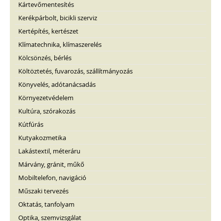
Kártevőmentesítés
Kerékpárbolt, bicikli szerviz
Kertépítés, kertészet
Klímatechnika, klímaszerelés
Kölcsönzés, bérlés
Költöztetés, fuvarozás, szállítmányozás
Könyvelés, adótanácsadás
Környezetvédelem
Kultúra, szórakozás
Kútfúrás
Kutyakozmetika
Lakástextil, méteráru
Márvány, gránit, műkő
Mobiltelefon, navigáció
Műszaki tervezés
Oktatás, tanfolyam
Optika, szemvizsgálat