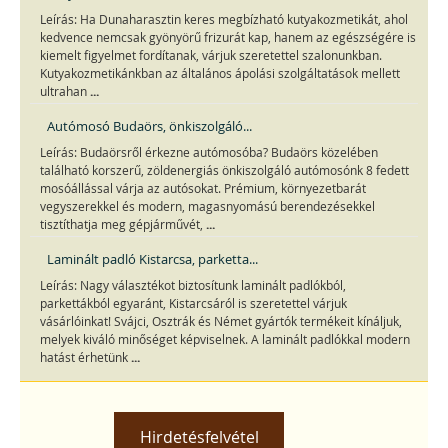
Leírás: Ha Dunaharasztin keres megbízható kutyakozmetikát, ahol
kedvence nemcsak gyönyörű frizurát kap, hanem az egészségére is
kiemelt figyelmet fordítanak, várjuk szeretettel szalonunkban.
Kutyakozmetikánkban az általános ápolási szolgáltatások mellett
...
ultrahan
Autómosó Budaörs, önkiszolgáló...
Leírás: Budaörsről érkezne autómosóba? Budaörs közelében
található korszerű, zöldenergiás önkiszolgáló autómosónk 8 fedett
mosóállással várja az autósokat. Prémium, környezetbarát
vegyszerekkel és modern, magasnyomású berendezésekkel
...
tisztíthatja meg gépjárművét,
Laminált padló Kistarcsa, parketta...
Leírás: Nagy választékot biztosítunk laminált padlókból,
parkettákból egyaránt, Kistarcsáról is szeretettel várjuk
vásárlóinkat! Svájci, Osztrák és Német gyártók termékeit kínáljuk,
melyek kiváló minőséget képviselnek. A laminált padlókkal modern
...
hatást érhetünk
Hirdetésfelvétel