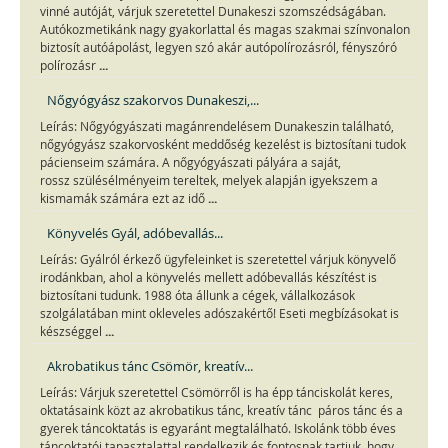
vinné autóját, várjuk szeretettel Dunakeszi szomszédságában.
Autókozmetikánk nagy gyakorlattal és magas szakmai színvonalon
biztosít autóápolást, legyen szó akár autópolírozásról, fényszóró
...
polírozásr
Nőgyógyász szakorvos Dunakeszi,...
Leírás: Nőgyógyászati magánrendelésem Dunakeszin található,
nőgyógyász szakorvosként meddőség kezelést is biztosítani tudok
pácienseim számára. A nőgyógyászati pályára a saját,
rossz szülésélményeim tereltek, melyek alapján igyekszem a
...
kismamák számára ezt az idő
Könyvelés Gyál, adóbevallás...
Leírás: Gyálról érkező ügyfeleinket is szeretettel várjuk könyvelő
irodánkban, ahol a könyvelés mellett adóbevallás készítést is
biztosítani tudunk. 1988 óta állunk a cégek, vállalkozások
szolgálatában mint okleveles adószakértő! Eseti megbízásokat is
...
készséggel
Akrobatikus tánc Csömör, kreatív...
Leírás: Várjuk szeretettel Csömörről is ha épp tánciskolát keres,
oktatásaink közt az akrobatikus tánc, kreatív tánc páros tánc és a
gyerek táncoktatás is egyaránt megtalálható. Iskolánk több éves
...
táncoktatói tapasztalattal rendelkezik és fontosnak tartjuk, hogy