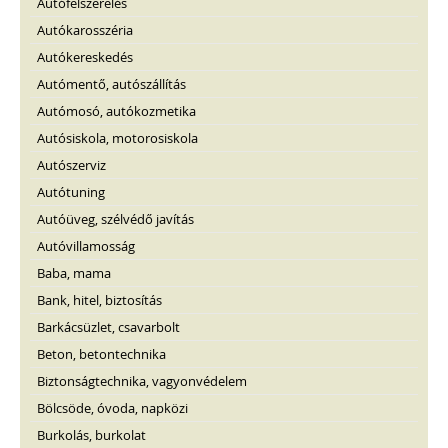
Autófelszerelés
Autókarosszéria
Autókereskedés
Autómentő, autószállítás
Autómosó, autókozmetika
Autósiskola, motorosiskola
Autószerviz
Autótuning
Autóüveg, szélvédő javítás
Autóvillamosság
Baba, mama
Bank, hitel, biztosítás
Barkácsüzlet, csavarbolt
Beton, betontechnika
Biztonságtechnika, vagyonvédelem
Bölcsöde, óvoda, napközi
Burkolás, burkolat