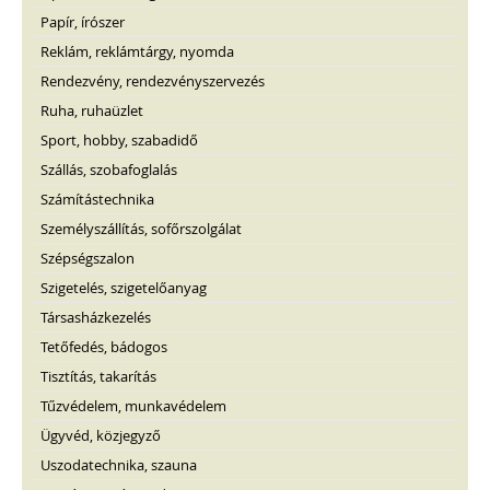
Papír, írószer
Reklám, reklámtárgy, nyomda
Rendezvény, rendezvényszervezés
Ruha, ruhaüzlet
Sport, hobby, szabadidő
Szállás, szobafoglalás
Számítástechnika
Személyszállítás, sofőrszolgálat
Szépségszalon
Szigetelés, szigetelőanyag
Társasházkezelés
Tetőfedés, bádogos
Tisztítás, takarítás
Tűzvédelem, munkavédelem
Ügyvéd, közjegyző
Uszodatechnika, szauna