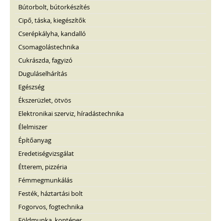
Bútorbolt, bútorkészítés
Cipő, táska, kiegészítők
Cserépkályha, kandalló
Csomagolástechnika
Cukrászda, fagyizó
Duguláselhárítás
Egészség
Ékszerüzlet, ötvös
Elektronikai szerviz, híradástechnika
Élelmiszer
Építőanyag
Eredetiségvizsgálat
Étterem, pizzéria
Fémmegmunkálás
Festék, háztartási bolt
Fogorvos, fogtechnika
Földmunka, konténer