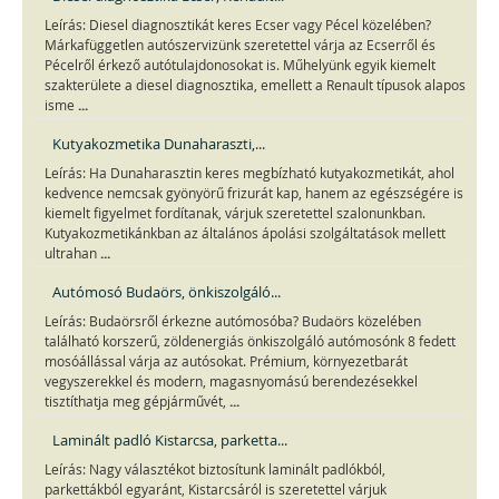
Leírás: Diesel diagnosztikát keres Ecser vagy Pécel közelében?
Márkafüggetlen autószervizünk szeretettel várja az Ecserről és
Pécelről érkező autótulajdonosokat is. Műhelyünk egyik kiemelt
szakterülete a diesel diagnosztika, emellett a Renault típusok alapos
...
isme
Kutyakozmetika Dunaharaszti,...
Leírás: Ha Dunaharasztin keres megbízható kutyakozmetikát, ahol
kedvence nemcsak gyönyörű frizurát kap, hanem az egészségére is
kiemelt figyelmet fordítanak, várjuk szeretettel szalonunkban.
Kutyakozmetikánkban az általános ápolási szolgáltatások mellett
...
ultrahan
Autómosó Budaörs, önkiszolgáló...
Leírás: Budaörsről érkezne autómosóba? Budaörs közelében
található korszerű, zöldenergiás önkiszolgáló autómosónk 8 fedett
mosóállással várja az autósokat. Prémium, környezetbarát
vegyszerekkel és modern, magasnyomású berendezésekkel
...
tisztíthatja meg gépjárművét,
Laminált padló Kistarcsa, parketta...
Leírás: Nagy választékot biztosítunk laminált padlókból,
parkettákból egyaránt, Kistarcsáról is szeretettel várjuk