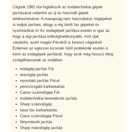
Cégünk 1982 óta foglalkozik az irodatechnikai gépek
javításával valamint az új és használt gépek
értékesítésével. A manapság nem használatos írógépeket
is tudjuk javítani, ahogy a rég tárolt fax gépeket és
nyomtatókat is! Az irodagépek javítása esetén is igaz az,
hogy a régi javítása költséghatékonyabb, mint újat
vásárolni, ezért megéri Pécelről is keresni cégünket!
Érdemes az egészen kicsinek tűnő problémák esetén is
kérni az irodagépek javítását, hogy azok még hosszú ideig
szolgálhassanak az irodában.
irodagép javítás Fót
árazógép javítás
nyomtató javítás Pécel
pénzvizsgáló karbantartás
Canon számológép Fót
irodatechnikai berendezés javítás
Sharp számológép
laser fax karbantartás
Casio számológép Pécel
fénymásoló javítás
Sharp másológép javítás