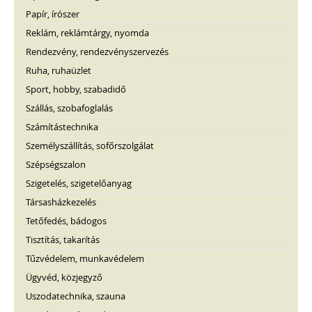
Papír, írószer
Reklám, reklámtárgy, nyomda
Rendezvény, rendezvényszervezés
Ruha, ruhaüzlet
Sport, hobby, szabadidő
Szállás, szobafoglalás
Számítástechnika
Személyszállítás, sofőrszolgálat
Szépségszalon
Szigetelés, szigetelőanyag
Társasházkezelés
Tetőfedés, bádogos
Tisztítás, takarítás
Tűzvédelem, munkavédelem
Ügyvéd, közjegyző
Uszodatechnika, szauna