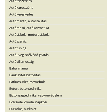
Autófelszerelés
Autókarosszéria
Autókereskedés
Autómentő, autószállítás
Autómosó, autókozmetika
Autósiskola, motorosiskola
Autószerviz
Autótuning
Autóüveg, szélvédő javítás
Autóvillamosság
Baba, mama
Bank, hitel, biztosítás
Barkácsüzlet, csavarbolt
Beton, betontechnika
Biztonságtechnika, vagyonvédelem
Bölcsöde, óvoda, napközi
Burkolás, burkolat