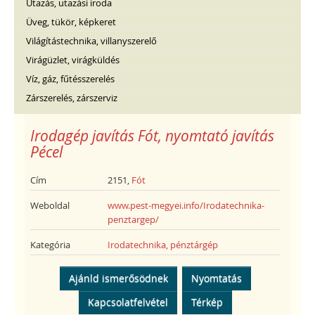
Utazás, utazási iroda
Üveg, tükör, képkeret
Világítástechnika, villanyszerelő
Virágüzlet, virágküldés
Víz, gáz, fűtésszerelés
Zárszerelés, zárszerviz
Irodagép javítás Fót, nyomtató javítás
Pécel
Cím
2151,
Fót
Weboldal
www.pest-megyei.info/Irodatechnika-
penztargep/
Kategória
Irodatechnika, pénztárgép
Ajánld ismerősödnek
Nyomtatás
Kapcsolatfelvétel
Térkép