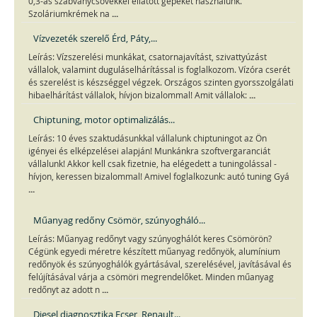
0,3-as szabványcsövekkel ellátott gépeket használunk.
...
Szoláriumkrémek na
Vízvezeték szerelő Érd, Páty,...
Leírás: Vízszerelési munkákat, csatornajavítást, szivattyúzást
vállalok, valamint duguláselhárítással is foglalkozom. Vízóra cserét
és szerelést is készséggel végzek. Országos szinten gyorsszolgálati
...
hibaelhárítást vállalok, hívjon bizalommal! Amit vállalok:
Chiptuning, motor optimalizálás...
Leírás: 10 éves szaktudásunkkal vállalunk chiptuningot az Ön
igényei és elképzelései alapján! Munkánkra szoftvergaranciát
vállalunk! Akkor kell csak fizetnie, ha elégedett a tuningolással -
hívjon, keressen bizalommal! Amivel foglalkozunk: autó tuning Gyá
...
Műanyag redőny Csömör, szúnyogháló...
Leírás: Műanyag redőnyt vagy szúnyoghálót keres Csömörön?
Cégünk egyedi méretre készített műanyag redőnyök, alumínium
redőnyök és szúnyoghálók gyártásával, szerelésével, javításával és
felújításával várja a csömöri megrendelőket. Minden műanyag
...
redőnyt az adott n
Diesel diagnosztika Ecser, Renault...