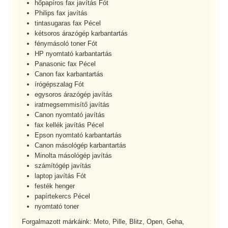
hőpapíros fax javítás Fót
Philips fax javítás
tintasugaras fax Pécel
kétsoros árazógép karbantartás
fénymásoló toner Fót
HP nyomtató karbantartás
Panasonic fax Pécel
Canon fax karbantartás
írógépszalag Fót
egysoros árazógép javítás
iratmegsemmisítő javítás
Canon nyomtató javítás
fax kellék javítás Pécel
Epson nyomtató karbantartás
Canon másológép karbantartás
Minolta másológép javítás
számítógép javítás
laptop javítás Fót
festék henger
papírtekercs Pécel
nyomtató toner
Forgalmazott márkáink: Meto, Pille, Blitz, Open, Geha,