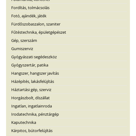
Fordítás, tolmácsolás
Fotó, ajándék, játék
Fürdőszobaszalon, szaniter
Fűtéstechnika, épületgépészet
Gép, szerszám
Gumiszerviz
Gyógyászati segédeszköz
Gyógyszertár, patika
Hangszer, hangszer javítás
Házépítés, lakásfelújítás
Háztartási gép, szerviz
Horgászbolt, díszállat
Ingatlan, ingatlainroda
Irodatechnika, pénztárgép
Kaputechnika
Kárpitos, bútorfelújítás