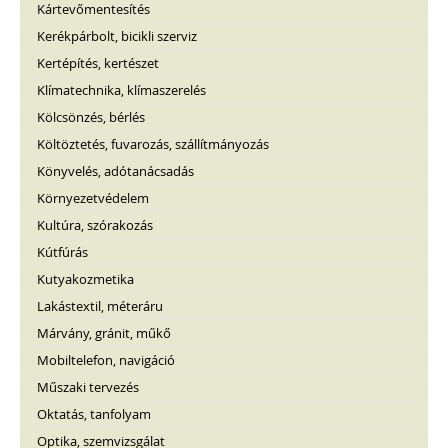
Kártevőmentesítés
Kerékpárbolt, bicikli szerviz
Kertépítés, kertészet
Klímatechnika, klímaszerelés
Kölcsönzés, bérlés
Költöztetés, fuvarozás, szállítmányozás
Könyvelés, adótanácsadás
Környezetvédelem
Kultúra, szórakozás
Kútfúrás
Kutyakozmetika
Lakástextil, méteráru
Márvány, gránit, műkő
Mobiltelefon, navigáció
Műszaki tervezés
Oktatás, tanfolyam
Optika, szemvizsgálat