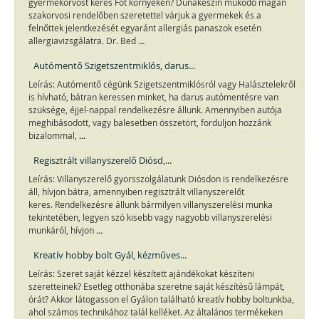
gyermekorvost keres Fót környékén? Dunakeszin működő magán
szakorvosi rendelőben szeretettel várjuk a gyermekek és a
felnőttek jelentkezését egyaránt allergiás panaszok esetén
...
allergiavizsgálatra. Dr. Bed
Autómentő Szigetszentmiklós, darus...
Leírás: Autómentő cégünk Szigetszentmiklósról vagy Halásztelekről
is hívható, bátran keressen minket, ha darus autómentésre van
szüksége, éjjel-nappal rendelkezésre állunk. Amennyiben autója
meghibásodott, vagy balesetben összetört, forduljon hozzánk
...
bizalommal,
Regisztrált villanyszerelő Diósd,...
Leírás: Villanyszerelő gyorsszolgálatunk Diósdon is rendelkezésre
áll, hívjon bátra, amennyiben regisztrált villanyszerelőt
keres. Rendelkezésre állunk bármilyen villanyszerelési munka
tekintetében, legyen szó kisebb vagy nagyobb villanyszerelési
...
munkáról, hívjon
Kreatív hobby bolt Gyál, kézműves...
Leírás: Szeret saját kézzel készített ajándékokat készíteni
szeretteinek? Esetleg otthonába szeretne saját készítésű lámpát,
órát? Akkor látogasson el Gyálon található kreatív hobby boltunkba,
ahol számos technikához talál kelléket. Az általános termékeken