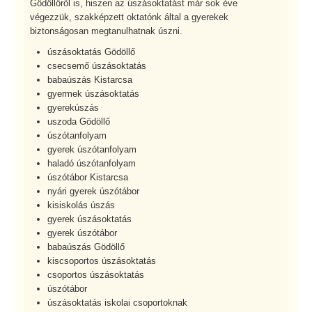
Gödöllőről is, hiszen az úszásoktatást már sok éve
végezzük, szakképzett oktatónk által a gyerekek
biztonságosan megtanulhatnak úszni.
úszásoktatás Gödöllő
csecsemő úszásoktatás
babaúszás Kistarcsa
gyermek úszásoktatás
gyerekúszás
uszoda Gödöllő
úszótanfolyam
gyerek úszótanfolyam
haladó úszótanfolyam
úszótábor Kistarcsa
nyári gyerek úszótábor
kisiskolás úszás
gyerek úszásoktatás
gyerek úszótábor
babaúszás Gödöllő
kiscsoportos úszásoktatás
csoportos úszásoktatás
úszótábor
úszásoktatás iskolai csoportoknak