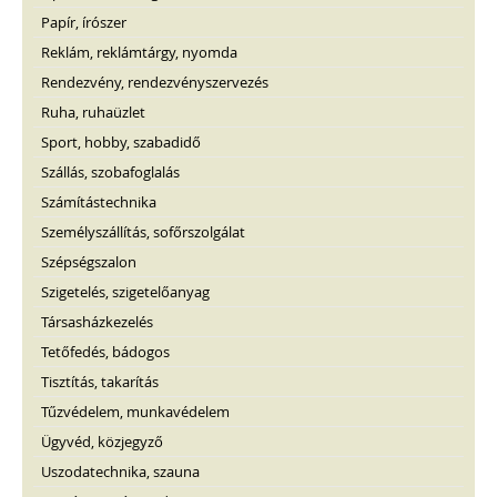
Papír, írószer
Reklám, reklámtárgy, nyomda
Rendezvény, rendezvényszervezés
Ruha, ruhaüzlet
Sport, hobby, szabadidő
Szállás, szobafoglalás
Számítástechnika
Személyszállítás, sofőrszolgálat
Szépségszalon
Szigetelés, szigetelőanyag
Társasházkezelés
Tetőfedés, bádogos
Tisztítás, takarítás
Tűzvédelem, munkavédelem
Ügyvéd, közjegyző
Uszodatechnika, szauna