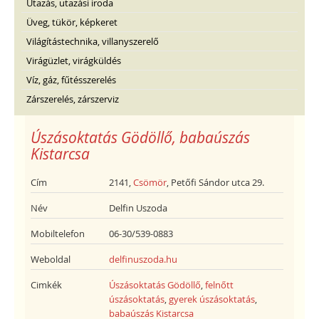
Utazás, utazási iroda
Üveg, tükör, képkeret
Világítástechnika, villanyszerelő
Virágüzlet, virágküldés
Víz, gáz, fűtésszerelés
Zárszerelés, zárszerviz
Úszásoktatás Gödöllő, babaúszás
Kistarcsa
Cím
2141,
Csömör
, Petőfi Sándor utca 29.
Név
Delfin Uszoda
Mobiltelefon
06-30/539-0883
Weboldal
delfinuszoda.hu
Cimkék
Úszásoktatás Gödöllő
,
felnőtt
úszásoktatás
,
gyerek úszásoktatás
,
babaúszás Kistarcsa