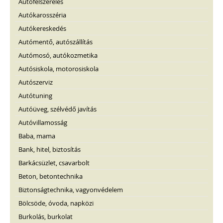
Autófelszerelés
Autókarosszéria
Autókereskedés
Autómentő, autószállítás
Autómosó, autókozmetika
Autósiskola, motorosiskola
Autószerviz
Autótuning
Autóüveg, szélvédő javítás
Autóvillamosság
Baba, mama
Bank, hitel, biztosítás
Barkácsüzlet, csavarbolt
Beton, betontechnika
Biztonságtechnika, vagyonvédelem
Bölcsöde, óvoda, napközi
Burkolás, burkolat