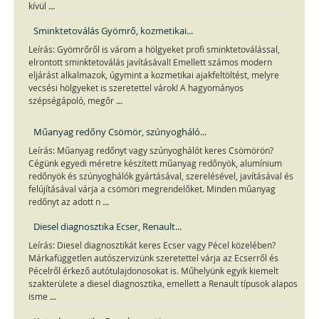
...
kívül
Sminktetoválás Gyömrő, kozmetikai...
Leírás: Gyömrőről is várom a hölgyeket profi sminktetoválással,
elrontott sminktetoválás javításával! Emellett számos modern
eljárást alkalmazok, úgymint a kozmetikai ajakfeltöltést, melyre
vecsési hölgyeket is szeretettel várok! A hagyományos
...
szépségápoló, megőr
Műanyag redőny Csömör, szúnyogháló...
Leírás: Műanyag redőnyt vagy szúnyoghálót keres Csömörön?
Cégünk egyedi méretre készített műanyag redőnyök, alumínium
redőnyök és szúnyoghálók gyártásával, szerelésével, javításával és
felújításával várja a csömöri megrendelőket. Minden műanyag
...
redőnyt az adott n
Diesel diagnosztika Ecser, Renault...
Leírás: Diesel diagnosztikát keres Ecser vagy Pécel közelében?
Márkafüggetlen autószervizünk szeretettel várja az Ecserről és
Pécelről érkező autótulajdonosokat is. Műhelyünk egyik kiemelt
szakterülete a diesel diagnosztika, emellett a Renault típusok alapos
...
isme