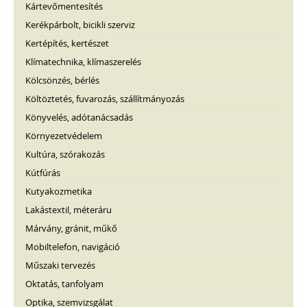
Kártevőmentesítés
Kerékpárbolt, bicikli szerviz
Kertépítés, kertészet
Klímatechnika, klímaszerelés
Kölcsönzés, bérlés
Költöztetés, fuvarozás, szállítmányozás
Könyvelés, adótanácsadás
Környezetvédelem
Kultúra, szórakozás
Kútfúrás
Kutyakozmetika
Lakástextil, méteráru
Márvány, gránit, műkő
Mobiltelefon, navigáció
Műszaki tervezés
Oktatás, tanfolyam
Optika, szemvizsgálat