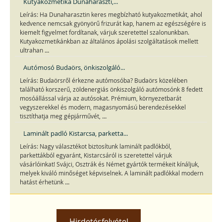
Kutyakozmetika Dunaharaszti,...
Leírás: Ha Dunaharasztin keres megbízható kutyakozmetikát, ahol
kedvence nemcsak gyönyörű frizurát kap, hanem az egészségére is
kiemelt figyelmet fordítanak, várjuk szeretettel szalonunkban.
Kutyakozmetikánkban az általános ápolási szolgáltatások mellett
...
ultrahan
Autómosó Budaörs, önkiszolgáló...
Leírás: Budaörsről érkezne autómosóba? Budaörs közelében
található korszerű, zöldenergiás önkiszolgáló autómosónk 8 fedett
mosóállással várja az autósokat. Prémium, környezetbarát
vegyszerekkel és modern, magasnyomású berendezésekkel
...
tisztíthatja meg gépjárművét,
Laminált padló Kistarcsa, parketta...
Leírás: Nagy választékot biztosítunk laminált padlókból,
parkettákból egyaránt, Kistarcsáról is szeretettel várjuk
vásárlóinkat! Svájci, Osztrák és Német gyártók termékeit kínáljuk,
melyek kiváló minőséget képviselnek. A laminált padlókkal modern
...
hatást érhetünk
Hirdetésfelvétel