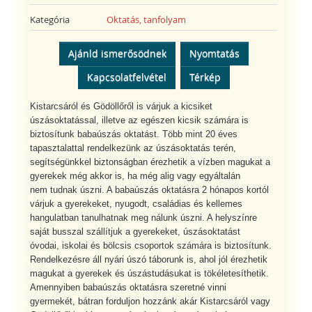
Kategória
Oktatás, tanfolyam
Ajánld ismerősödnek
Nyomtatás
Kapcsolatfelvétel
Térkép
Kistarcsáról és Gödöllőről is várjuk a kicsiket
úszásoktatással, illetve az egészen kicsik számára is
biztosítunk babaúszás oktatást. Több mint 20 éves
tapasztalattal rendelkezünk az úszásoktatás terén,
segítségünkkel biztonságban érezhetik a vízben magukat a
gyerekek még akkor is, ha még alig vagy egyáltalán
nem tudnak úszni. A babaúszás oktatásra 2 hónapos kortól
várjuk a gyerekeket, nyugodt, családias és kellemes
hangulatban tanulhatnak meg nálunk úszni. A helyszínre
saját busszal szállítjuk a gyerekeket, úszásoktatást
óvodai, iskolai és bölcsis csoportok számára is biztosítunk.
Rendelkezésre áll nyári úszó táborunk is, ahol jól érezhetik
magukat a gyerekek és úszástudásukat is tökéletesíthetik.
Amennyiben babaúszás oktatásra szeretné vinni
gyermekét, bátran forduljon hozzánk akár Kistarcsáról vagy