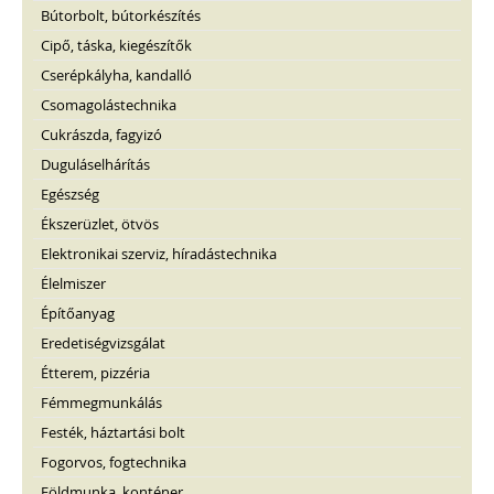
Bútorbolt, bútorkészítés
Cipő, táska, kiegészítők
Cserépkályha, kandalló
Csomagolástechnika
Cukrászda, fagyizó
Duguláselhárítás
Egészség
Ékszerüzlet, ötvös
Elektronikai szerviz, híradástechnika
Élelmiszer
Építőanyag
Eredetiségvizsgálat
Étterem, pizzéria
Fémmegmunkálás
Festék, háztartási bolt
Fogorvos, fogtechnika
Földmunka, konténer