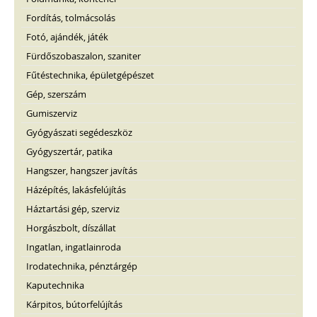
Fordítás, tolmácsolás
Fotó, ajándék, játék
Fürdőszobaszalon, szaniter
Fűtéstechnika, épületgépészet
Gép, szerszám
Gumiszerviz
Gyógyászati segédeszköz
Gyógyszertár, patika
Hangszer, hangszer javítás
Házépítés, lakásfelújítás
Háztartási gép, szerviz
Horgászbolt, díszállat
Ingatlan, ingatlainroda
Irodatechnika, pénztárgép
Kaputechnika
Kárpitos, bútorfelújítás