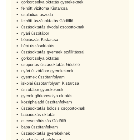
görkorcsolya oktatás gyerekeknek
felnőtt vizitorna Kistarcsa
családias uszoda
felnőtt úszásoktatás Gödöllő
úszásoktatás óvodai csoportoknak
nyári úszótábor
bébiúszás Kistarcsa
bébi úszásoktatás
úszásoktatás gyermek szállítással
görkorcsolya oktatás
csoportos úszásoktatás Gödöllő
nyári úszótábor gyerekeknek
gyermek úszótanfolyam
iskolai úszótanfolyam Kistarcsa
úszótábor gyerekeknek
gyerek görkorcsolya oktatás
középhaladó úszótanfolyam
úszásoktatás bölcsis csoportoknak
babaúszás oktatás
csecsemőúszás Gödöllő
baba úszótanfolyam
úszásoktatás gyerekeknek
óvodai úszótanfolyam