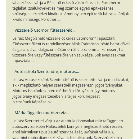
választékkal várja a Pécelről érkező vásárlóinkat is, Porotherm
téglákat, zsaluköveket és még számos egyéb építkezéshez
szükséges terméket kínálunk. Amennyiben építkezik bátran ajánljuk
...
kiváló minőségű Porother
Vízszerelő Csömör, fűtésszerelő...
Leírás: Megbízható vízszerelőt keres Csömörön? Tapasztalt
fűtésszerelőként is rendelkezéser állok Csömörön, rövid határidővel
és garanciával dolgozom! Csömörről is bizalommal keressen, ha
vízszerelőre vagy fűtésszerelőre van szüksége. Sok éves szakmai
...
tapasztalat
Autósiskola Szentendre, motoros...
Leírás: Autósiskolánk Szentendréről is szeretettel várja mindazokat,
akik megbízható helyen szeretnék megszerezni jogosítványukat.
Motoros iskolánk szintén elérhető a környéken, így motoros
jogosítvány megszerzésében is teljes körű képzést
...
biztosítunk.Képzéseink
Márkafüggetlen autószerviz...
Leírás: Szeretettel várjuk az autótulajdonosokat márkafüggetlen
autószervizünkben Halásztelek könnyen megközelíthető részén,
ahol bármilyen típusú autó szervizelését, javítását vállaljuk,
valamint motordiagnosztikával is foglalkozunk. Szervizünkben a