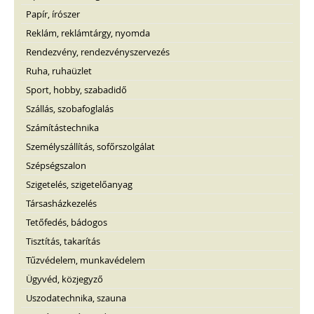
Papír, írószer
Reklám, reklámtárgy, nyomda
Rendezvény, rendezvényszervezés
Ruha, ruhaüzlet
Sport, hobby, szabadidő
Szállás, szobafoglalás
Számítástechnika
Személyszállítás, sofőrszolgálat
Szépségszalon
Szigetelés, szigetelőanyag
Társasházkezelés
Tetőfedés, bádogos
Tisztítás, takarítás
Tűzvédelem, munkavédelem
Ügyvéd, közjegyző
Uszodatechnika, szauna