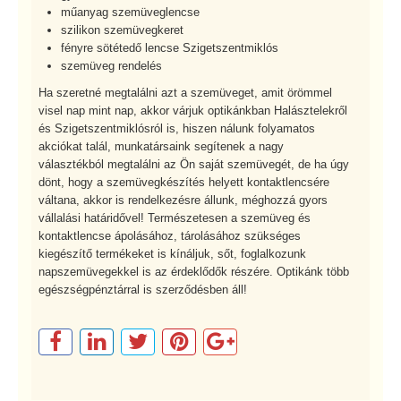
műanyag szemüveglencse
szilikon szemüvegkeret
fényre sötétedő lencse Szigetszentmiklós
szemüveg rendelés
Ha szeretné megtalálni azt a szemüveget, amit örömmel
visel nap mint nap, akkor várjuk optikánkban Halásztelekről
és Szigetszentmiklósról is, hiszen nálunk folyamatos
akciókat talál, munkatársaink segítenek a nagy
választékból megtalálni az Ön saját szemüvegét, de ha úgy
dönt, hogy a szemüvegkészítés helyett kontaktlencsére
váltana, akkor is rendelkezésre állunk, méghozzá gyors
vállalási határidővel! Természetesen a szemüveg és
kontaktlencse ápolásához, tárolásához szükséges
kiegészítő termékeket is kínáljuk, sőt, foglalkozunk
napszemüvegekkel is az érdeklődők részére. Optikánk több
egészségpénztárral is szerződésben áll!