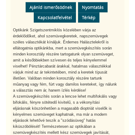
Ajánld ismerősödnek
Nyomtatás
Kapcsolatfelvétel
Térkép
Optikánk Szigetszentmiklós közelében várja az
érdeklődőket, ahol szemüvegkeretek, napszemüvegek
széles választékát kínáljuk. Érdemes Halásztelekről is
ellátogatnia optikánkba, mert a szemüvegkészítés során
minden korosztály részére tartogatunk olyan szemüveget,
amit a későbbiekben szívesen és teljes kényelemmel
viselhet! Pénztárcabarát árakkal, hatalmas választékkal
várjuk mind az ár tekintetében, mind a keretek típusát
illetően. Valóban minden korosztály részére tartunk
műanyag vagy fém, fúrt vagy damilos kereteket, így nálunk
a választás nem ár, hanem ízlés kérdése!
A szemüvegkészítés során a lencse lehet multifokális vagy
bifokális, fényre sötétedő kivitelű, s a vékonyítási
eljárásnak köszönhetően a magasabb dioptriát viselők is
kényelmes szemüveget kaphatnak, ma már a modern
eljárások lehetővé teszik a "szódásüveg" hatás
kiküszöbölését! Természetesen az optikában a
szemüvegkészítés mellett kész szemüvegek javítását,