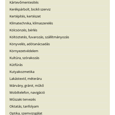
Kártevőmentesítés
Kerékpárbolt, bicikli szerviz
Kertépítés, kertészet
Klímatechnika, klímaszerelés
Kölcsönzés, bérlés
Költöztetés, fuvarozás, szállítmányozás
Könyvelés, adótanácsadás
Környezetvédelem
Kultúra, szórakozás
Kútfúrás
Kutyakozmetika
Lakástextil, méteráru
Márvány, gránit, műkő
Mobiltelefon, navigáció
Műszaki tervezés
Oktatás, tanfolyam
Optika, szemvizsgálat