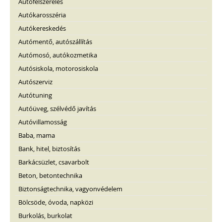
Autófelszerelés
Autókarosszéria
Autókereskedés
Autómentő, autószállítás
Autómosó, autókozmetika
Autósiskola, motorosiskola
Autószerviz
Autótuning
Autóüveg, szélvédő javítás
Autóvillamosság
Baba, mama
Bank, hitel, biztosítás
Barkácsüzlet, csavarbolt
Beton, betontechnika
Biztonságtechnika, vagyonvédelem
Bölcsöde, óvoda, napközi
Burkolás, burkolat