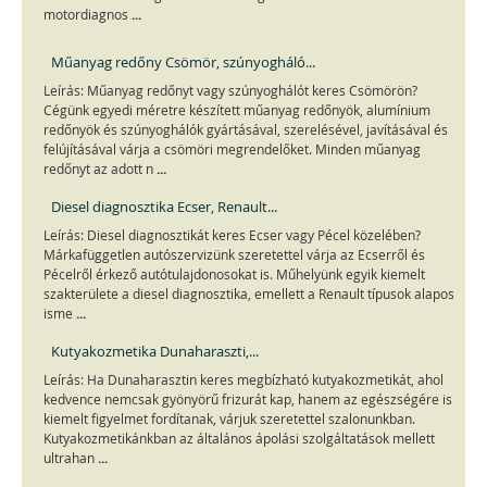
...
motordiagnos
Műanyag redőny Csömör, szúnyogháló...
Leírás: Műanyag redőnyt vagy szúnyoghálót keres Csömörön?
Cégünk egyedi méretre készített műanyag redőnyök, alumínium
redőnyök és szúnyoghálók gyártásával, szerelésével, javításával és
felújításával várja a csömöri megrendelőket. Minden műanyag
...
redőnyt az adott n
Diesel diagnosztika Ecser, Renault...
Leírás: Diesel diagnosztikát keres Ecser vagy Pécel közelében?
Márkafüggetlen autószervizünk szeretettel várja az Ecserről és
Pécelről érkező autótulajdonosokat is. Műhelyünk egyik kiemelt
szakterülete a diesel diagnosztika, emellett a Renault típusok alapos
...
isme
Kutyakozmetika Dunaharaszti,...
Leírás: Ha Dunaharasztin keres megbízható kutyakozmetikát, ahol
kedvence nemcsak gyönyörű frizurát kap, hanem az egészségére is
kiemelt figyelmet fordítanak, várjuk szeretettel szalonunkban.
Kutyakozmetikánkban az általános ápolási szolgáltatások mellett
...
ultrahan