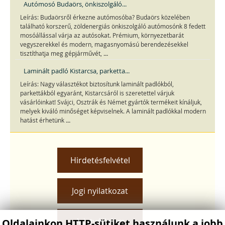
Autómosó Budaörs, önkiszolgáló...
Leírás: Budaörsről érkezne autómosóba? Budaörs közelében
található korszerű, zöldenergiás önkiszolgáló autómosónk 8 fedett
mosóállással várja az autósokat. Prémium, környezetbarát
vegyszerekkel és modern, magasnyomású berendezésekkel
...
tisztíthatja meg gépjárművét,
Laminált padló Kistarcsa, parketta...
Leírás: Nagy választékot biztosítunk laminált padlókból,
parkettákból egyaránt, Kistarcsáról is szeretettel várjuk
vásárlóinkat! Svájci, Osztrák és Német gyártók termékeit kínáljuk,
melyek kiváló minőséget képviselnek. A laminált padlókkal modern
...
hatást érhetünk
Hirdetésfelvétel
Jogi nyilatkozat
Adatvédelem
Oldalainkon HTTP-sütiket használunk a jobb