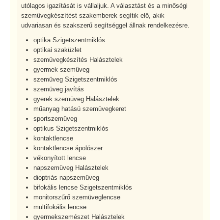
utólagos igazítását is vállaljuk. A választást és a minőségi
szemüvegkészítést szakemberek segítik elő, akik
udvariasan és szakszerű segítséggel állnak rendelkezésre.
optika Szigetszentmiklós
optikai szaküzlet
szemüvegkészítés Halásztelek
gyermek szemüveg
szemüveg Szigetszentmiklós
szemüveg javítás
gyerek szemüveg Halásztelek
műanyag hatású szemüvegkeret
sportszemüveg
optikus Szigetszentmiklós
kontaktlencse
kontaktlencse ápolószer
vékonyított lencse
napszemüveg Halásztelek
dioptriás napszemüveg
bifokális lencse Szigetszentmiklós
monitorszűrő szemüveglencse
multifokális lencse
gyermekszemészet Halásztelek