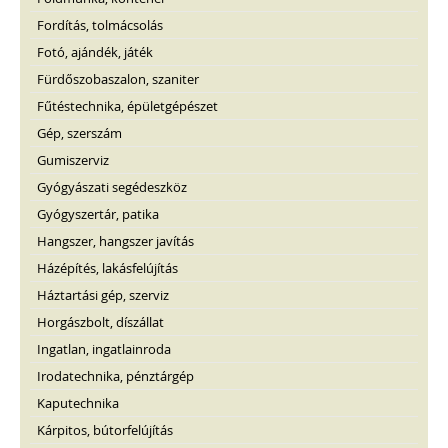
Fordítás, tolmácsolás
Fotó, ajándék, játék
Fürdőszobaszalon, szaniter
Fűtéstechnika, épületgépészet
Gép, szerszám
Gumiszerviz
Gyógyászati segédeszköz
Gyógyszertár, patika
Hangszer, hangszer javítás
Házépítés, lakásfelújítás
Háztartási gép, szerviz
Horgászbolt, díszállat
Ingatlan, ingatlainroda
Irodatechnika, pénztárgép
Kaputechnika
Kárpitos, bútorfelújítás