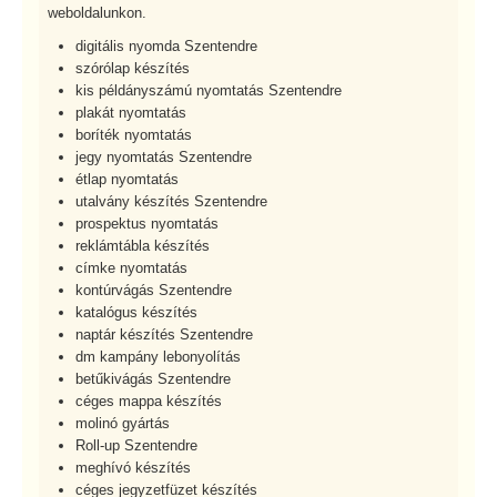
weboldalunkon.
digitális nyomda Szentendre
szórólap készítés
kis példányszámú nyomtatás Szentendre
plakát nyomtatás
boríték nyomtatás
jegy nyomtatás Szentendre
étlap nyomtatás
utalvány készítés Szentendre
prospektus nyomtatás
reklámtábla készítés
címke nyomtatás
kontúrvágás Szentendre
katalógus készítés
naptár készítés Szentendre
dm kampány lebonyolítás
betűkivágás Szentendre
céges mappa készítés
molinó gyártás
Roll-up Szentendre
meghívó készítés
céges jegyzetfüzet készítés