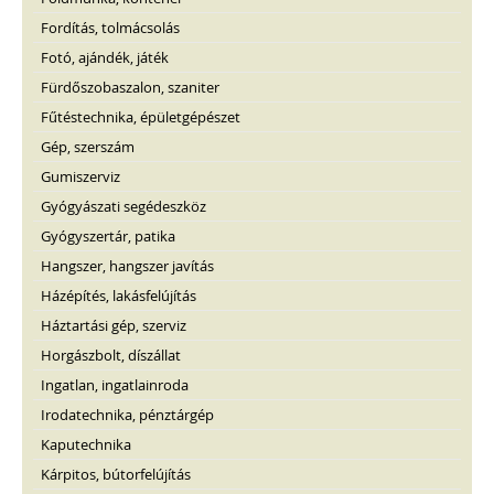
Fordítás, tolmácsolás
Fotó, ajándék, játék
Fürdőszobaszalon, szaniter
Fűtéstechnika, épületgépészet
Gép, szerszám
Gumiszerviz
Gyógyászati segédeszköz
Gyógyszertár, patika
Hangszer, hangszer javítás
Házépítés, lakásfelújítás
Háztartási gép, szerviz
Horgászbolt, díszállat
Ingatlan, ingatlainroda
Irodatechnika, pénztárgép
Kaputechnika
Kárpitos, bútorfelújítás