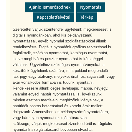
Ajánld ismerősödnek
Nyomtatás
Kapcsolatfelvétel
Térkép
Szeretettel várjuk szentendrei ügyfeleink megkeresését is
digitális nyomdánkban, ahol kis példányszámú
nyomtatással, egyéb nyomdai szolgáltatásokkal állunk
rendelkezésre. Digitális nyomdánk grafikus tervezéssel is
foglalkozik, szórólap nyomtatást, katalógus nyomtatást,
illetve meghívó és poszter nyomtatást is készséggel
vállalunk. Ügyvitelhez szükséges nyomtatványokat is
készítünk ügyfeleink számára, mint például megrendelő
lap, jegy vagy utalvány, melyeket önátírós, ragasztott, vagy
akár vonalkódos formában is tudunk nyomtatni.
Rendelkezésre állunk céges levélpapír, mappa, névjegy,
valamint egyedi naptár nyomtatással is. Igyekszünk
minden esetben megfelelni megbízóink igényeinek, a
határidők pontos betartásával és korrekt árak mellett
dolgozunk. Amennyiben kis példányszámú nyomtatásra,
vagy bármilyen nyomdai szolgáltatásra van
szüksége, várjuk megkeresését Szentendréről is. Digitális
nyomdánk szolgáltatásairól bővebben olvashat