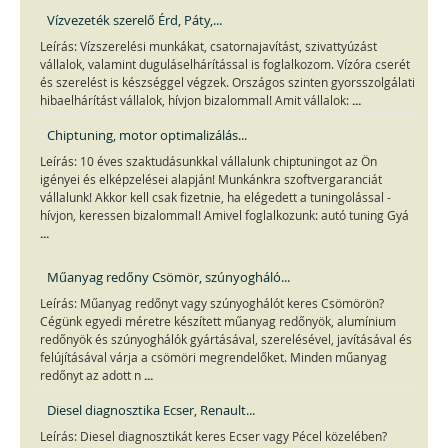
Vízvezeték szerelő Érd, Páty,...
Leírás: Vízszerelési munkákat, csatornajavítást, szivattyúzást
vállalok, valamint duguláselhárítással is foglalkozom. Vízóra cserét
és szerelést is készséggel végzek. Országos szinten gyorsszolgálati
...
hibaelhárítást vállalok, hívjon bizalommal! Amit vállalok:
Chiptuning, motor optimalizálás...
Leírás: 10 éves szaktudásunkkal vállalunk chiptuningot az Ön
igényei és elképzelései alapján! Munkánkra szoftvergaranciát
vállalunk! Akkor kell csak fizetnie, ha elégedett a tuningolással -
hívjon, keressen bizalommal! Amivel foglalkozunk: autó tuning Gyá
...
Műanyag redőny Csömör, szúnyogháló...
Leírás: Műanyag redőnyt vagy szúnyoghálót keres Csömörön?
Cégünk egyedi méretre készített műanyag redőnyök, alumínium
redőnyök és szúnyoghálók gyártásával, szerelésével, javításával és
felújításával várja a csömöri megrendelőket. Minden műanyag
...
redőnyt az adott n
Diesel diagnosztika Ecser, Renault...
Leírás: Diesel diagnosztikát keres Ecser vagy Pécel közelében?