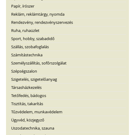
Papír, írószer
Reklám, reklámtárgy, nyomda
Rendezvény, rendezvényszervezés
Ruha, ruhaüzlet
Sport, hobby, szabadidő
Szállás, szobafoglalás
Számítástechnika
Személyszállítás, sofőrszolgálat
Szépségszalon
Szigetelés, szigetelőanyag
Társasházkezelés
Tetőfedés, bádogos
Tisztítás, takarítás
Tűzvédelem, munkavédelem
Ügyvéd, közjegyző
Uszodatechnika, szauna