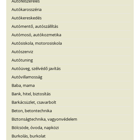
Autófelszerelés
Autókarosszéria
Autókereskedés
Autómentő, autószállítás
Autómosó, autókozmetika
Autósiskola, motorosiskola
Autószerviz
Autótuning
Autóüveg, szélvédő javítás
Autóvillamosság
Baba, mama
Bank, hitel, biztosítás
Barkácsüzlet, csavarbolt
Beton, betontechnika
Biztonságtechnika, vagyonvédelem
Bölcsöde, óvoda, napközi
Burkolás, burkolat