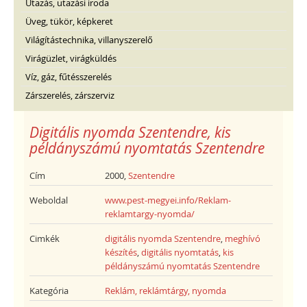
Utazás, utazási iroda
Üveg, tükör, képkeret
Világítástechnika, villanyszerelő
Virágüzlet, virágküldés
Víz, gáz, fűtésszerelés
Zárszerelés, zárszerviz
Digitális nyomda Szentendre, kis
példányszámú nyomtatás Szentendre
Cím
2000,
Szentendre
Weboldal
www.pest-megyei.info/Reklam-
reklamtargy-nyomda/
Cimkék
digitális nyomda Szentendre
,
meghívó
készítés
,
digitális nyomtatás
,
kis
példányszámú nyomtatás Szentendre
Kategória
Reklám, reklámtárgy, nyomda