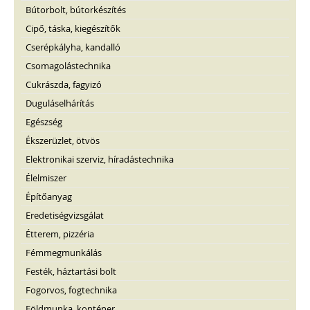
Bútorbolt, bútorkészítés
Cipő, táska, kiegészítők
Cserépkályha, kandalló
Csomagolástechnika
Cukrászda, fagyizó
Duguláselhárítás
Egészség
Ékszerüzlet, ötvös
Elektronikai szerviz, híradástechnika
Élelmiszer
Építőanyag
Eredetiségvizsgálat
Étterem, pizzéria
Fémmegmunkálás
Festék, háztartási bolt
Fogorvos, fogtechnika
Földmunka, konténer