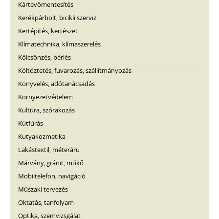
Kártevőmentesítés
Kerékpárbolt, bicikli szerviz
Kertépítés, kertészet
Klímatechnika, klímaszerelés
Kölcsönzés, bérlés
Költöztetés, fuvarozás, szállítmányozás
Könyvelés, adótanácsadás
Környezetvédelem
Kultúra, szórakozás
Kútfúrás
Kutyakozmetika
Lakástextil, méteráru
Márvány, gránit, műkő
Mobiltelefon, navigáció
Műszaki tervezés
Oktatás, tanfolyam
Optika, szemvizsgálat