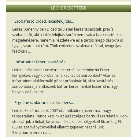
LEGKERESETTEBB
Szobafestő Diósd, lakásfelújítás...
Leírás: Amennyiben Diósd területén keres tapasztalt, precíz
szobafestőt, aki a lakásfelújítás során nemcsak a falak esztétikus
megjelenésére, hanem a részletekre és a tartós megoldásokra is
figyel, számíthat rám. Több évtizedes szakmai múlttal, nyugdíjas
...
festőkén
Infratrainer Ecser, kavitációs...
Leírás: Infratrainer edzésre szeretnél bejelentkezni Ecser
környékén, vagy kipróbálnál a kavitációs zsírbontást? Akár az
infratrainer alakformáló gépet próbálnád ki, akár kavitációs
zsírbontásra jelentkeznél, bátran keres minket Ecserről is. Egy
...
helyen kínálunk m
Ergoline szolárium, csokicsöves...
Leírás: Szoláriumaink 2007 óta működnek, ezért már nagy
tapasztalattal rendelkezünk az egészséges barnulás területén. Non-
stop várjuk a fiúkat, lányokat, férfiakat és hölgyeket! Kizárólag EU
0,3-as szabványcsövekkel ellátott gépeket használunk.
...
Szoláriumkrémek na