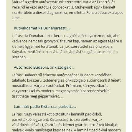
Márkafüggetlen autószervizünk szeretettel várja az Ecserről és
Pécelről érkező autótulajdonosokat is. Műhelyünk egyik kiemelt
szakterülete a diesel diagnosztika, emellett a Renault típusok alapos
...
isme
Kutyakozmetika Dunaharaszti,...
Leírás: Ha Dunaharasztin keres megbízható kutyakozmetikát, ahol
kedvence nemcsak gyönyörű frizurát kap, hanem az egészségére is
kiemelt figyelmet fordítanak, várjuk szeretettel szalonunkban.
Kutyakozmetikánkban az általános ápolási szolgáltatások mellett
...
ultrahan
Autómosó Budaörs, önkiszolgáló...
Leírás: Budaörsről érkezne autómosóba? Budaörs közelében
található korszerű, zöldenergiás önkiszolgáló autómosónk 8 fedett
mosóállással várja az autósokat. Prémium, környezetbarát
vegyszerekkel és modern, magasnyomású berendezésekkel
...
tisztíthatja meg gépjárművét,
Laminált padló Kistarcsa, parketta...
Leírás: Nagy választékot biztosítunk laminált padlókból,
parkettákból egyaránt, Kistarcsáról is szeretettel várjuk
vásárlóinkat! Svájci, Osztrák és Német gyártók termékeit kínáljuk,
melyek kiváló minőséget képviselnek. A laminált padlókkal modern