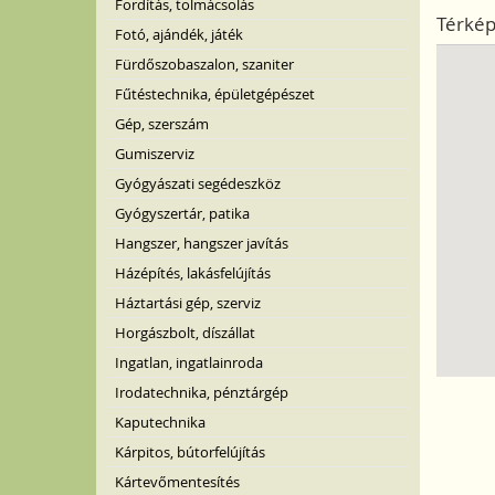
Fordítás, tolmácsolás
Térké
Fotó, ajándék, játék
Fürdőszobaszalon, szaniter
Fűtéstechnika, épületgépészet
Gép, szerszám
Gumiszerviz
Gyógyászati segédeszköz
Gyógyszertár, patika
Hangszer, hangszer javítás
Házépítés, lakásfelújítás
Háztartási gép, szerviz
Horgászbolt, díszállat
Ingatlan, ingatlainroda
Irodatechnika, pénztárgép
Kaputechnika
Kárpitos, bútorfelújítás
Kártevőmentesítés