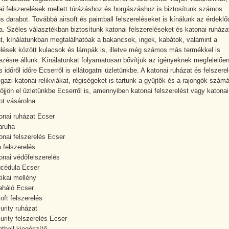
ai felszerelések mellett túrázáshoz és horgászáshoz is biztosítunk számos
us darabot. Továbbá airsoft és paintball felszereléseket is kínálunk az érdekl
. Széles választékban biztosítunk katonai felszereléseket és katonai ruháza
t, kínálatunkban megtalálhatóak a bakancsok, ingek, kabátok, valamint a
elések között kulacsok és lámpák is, illetve még számos más termékkel is
ezésre állunk. Kínálatunkat folyamatosan bővítjük az igényeknek megfelelően
 időről időre Ecserről is ellátogatni üzletünkbe. A katonai ruházat és felszere
igazi katonai relikviákat, régiségeket is tartunk a gyűjtők és a rajongók számá
jöjjön el üzletünkbe Ecserről is, amennyiben katonai felszerelést vagy katonai
ot vásárolna.
onai ruházat Ecser
aruha
onai felszerelés Ecser
a felszerelés
onai védőfelszerelés
cédula Ecser
tikai mellény
aháló Ecser
soft felszerelés
urity ruházat
urity felszerelés Ecser
ntball kiegészítő