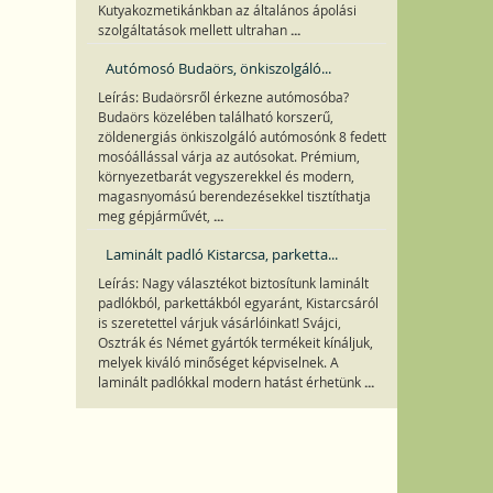
Kutyakozmetikánkban az általános ápolási
...
szolgáltatások mellett ultrahan
Autómosó Budaörs, önkiszolgáló...
Leírás: Budaörsről érkezne autómosóba?
Budaörs közelében található korszerű,
zöldenergiás önkiszolgáló autómosónk 8 fedett
mosóállással várja az autósokat. Prémium,
környezetbarát vegyszerekkel és modern,
magasnyomású berendezésekkel tisztíthatja
...
meg gépjárművét,
Laminált padló Kistarcsa, parketta...
Leírás: Nagy választékot biztosítunk laminált
padlókból, parkettákból egyaránt, Kistarcsáról
is szeretettel várjuk vásárlóinkat! Svájci,
Osztrák és Német gyártók termékeit kínáljuk,
melyek kiváló minőséget képviselnek. A
...
laminált padlókkal modern hatást érhetünk