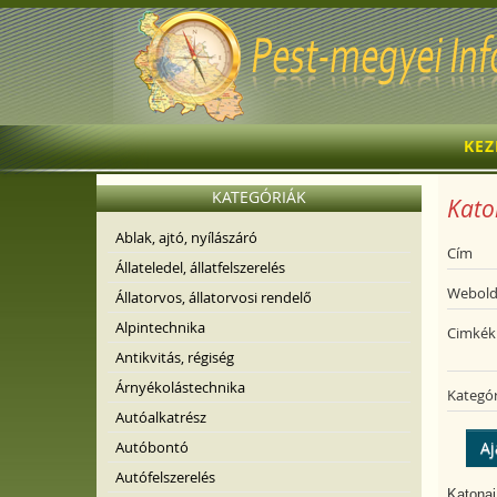
KE
KATEGÓRIÁK
Katon
Ablak, ajtó, nyílászáró
Cím
Állateledel, állatfelszerelés
Webold
Állatorvos, állatorvosi rendelő
Alpintechnika
Cimkék
Antikvitás, régiség
Árnyékolástechnika
Kategór
Autóalkatrész
Autóbontó
Aj
Autófelszerelés
Katonai