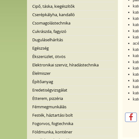
Cipő, táska, kiegészítők
kat
kat
Cserépkályha, kandalló
kat
Csomagolástechnika
kat
Cukrászda, fagyizó
kat
kat
Duguláselhárítás
acé
Egészség
kat
kat
Ékszerüzlet, ötvös
kat
Elektronikai szerviz, híradástechnika
kat
Élelmiszer
kat
kat
Építőanyag
kat
Eredetiségvizsgálat
kat
Étterem, pizzéria
kat
Fémmegmunkálás
Festék, háztartási bolt
Fogorvos, fogtechnika
Földmunka, konténer