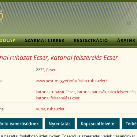
ZDŐLAP
SZAKMAI CIKKEK
REGISZTRÁCIÓ
ÁRAINK
ai ruházat Ecser, katonai felszerelés Ecser
2233,
Ecser
al
www.pest-megyei.info/Ruha-ruhauzlet/
katonai ruházat Ecser
,
katonai hátizsák
,
túra felszerelés
,
katonai felszerelés Ecser
ia
Ruha, ruhaüzlet
ánld ismerősödnek
Nyomtatás
Kapcsolatfelvétel
Térk
 ruházattal foglalkozó üzletünkben Ecserről is szeretettel várjuk vásárlóinkat,