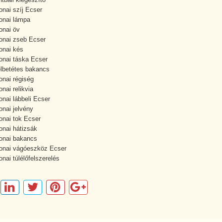
onai szíj Ecser
onai lámpa
onai öv
onai zseb Ecser
onai kés
onai táska Ecser
lbetétes bakancs
onai régiség
onai relikvia
onai lábbeli Ecser
onai jelvény
onai tok Ecser
onai hátizsák
onai bakancs
onai vágóeszköz Ecser
onai túlélőfelszerelés