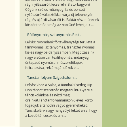
régi nyílászáróit lecserélni Biatorbágyon?
Cégünk széles műanyag, fa és bontott
nyílászáró választékkal várja új telephelyén
régi és új érdi vásárlóit is. Raktárkészletünknek
...
köszönthetően még az nap Öné lehet, a k
Pólónyomás, szitanyomás Pest...
Leírás: Nyomdánk fő tevékenységi területe a
filmnyomás, szitanyomás, transzfer nyomás,
kis-és nagy példányszámban. Megbízásaink
nagy elsősorban textilnyomás, műanyag
öntapadó nyomása, műszerelőlapok
...
feliratozása, reklámajándékok e
Tánctanfolyam Szigethalom,...
Leírás: Vonz a Salsa, a Rumba? Esetleg Hip-
Hop táncot szeretnéd megtanulni? Gyere el
tánciskolánkba és nézd meg
óráinkat.Tánctanfolyamainkon 6 éves kortól
fogadjuk a táncolni vágyó gyermekeket.
Tánciskolánk nagy hangsúlyt fektet arra, hogy
...
a kezdő táncosok és a h