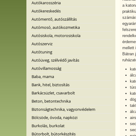
Autókarosszéria
a katon
Autókereskedés
praktik
számára
Autómentő, autószállítás
egyarán
Autómosó, autókozmetika
felszer
Autósiskola, motorosiskola
rendelk
érdemes
Autószerviz
mellett 
Autótuning
Bátran 
Autóüveg, szélvédő javítás
ruházat
Autóvillamosság
kat
álc
Baba, mama
kat
Bank, hitel, biztosítás
túr
Barkácsüzlet, csavarbolt
kat
dög
Beton, betontechnika
tak
Biztonságtechnika, vagyonvédelem
álc
Bölcsöde, óvoda, napközi
air
sec
Burkolás, burkolat
sec
Bútorbolt, bútorkészítés
pai