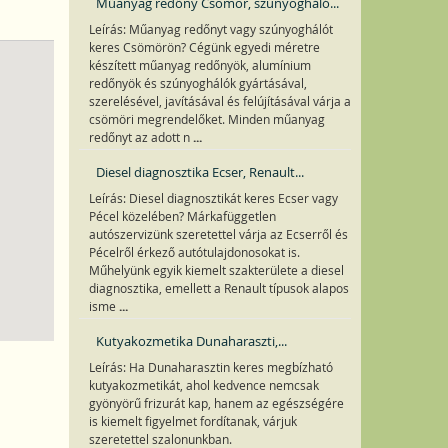
Műanyag redőny Csömör, szúnyogháló...
Leírás: Műanyag redőnyt vagy szúnyoghálót
keres Csömörön? Cégünk egyedi méretre
készített műanyag redőnyök, alumínium
redőnyök és szúnyoghálók gyártásával,
szerelésével, javításával és felújításával várja a
csömöri megrendelőket. Minden műanyag
...
redőnyt az adott n
Diesel diagnosztika Ecser, Renault...
Leírás: Diesel diagnosztikát keres Ecser vagy
Pécel közelében? Márkafüggetlen
autószervizünk szeretettel várja az Ecserről és
Pécelről érkező autótulajdonosokat is.
Műhelyünk egyik kiemelt szakterülete a diesel
diagnosztika, emellett a Renault típusok alapos
...
isme
Kutyakozmetika Dunaharaszti,...
Leírás: Ha Dunaharasztin keres megbízható
kutyakozmetikát, ahol kedvence nemcsak
gyönyörű frizurát kap, hanem az egészségére
is kiemelt figyelmet fordítanak, várjuk
szeretettel szalonunkban.