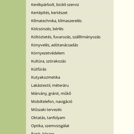
Kerékpárbolt, bicikli szerviz
Kertépítés, kertészet
Klímatechnika, klímaszerelés
Kölcsönzés, bérlés
Költöztetés, fuvarozás, szállítmányozás
Könyvelés, adótanácsadás
Környezetvédelem
Kultúra, szórakozás
Kútfúrás
Kutyakozmetika
Lakástextil, méteráru
Márvány, gránit, műkő
Mobiltelefon, navigáció
Műszaki tervezés
Oktatás, tanfolyam
Optika, szemvizsgálat
Papír, írószer