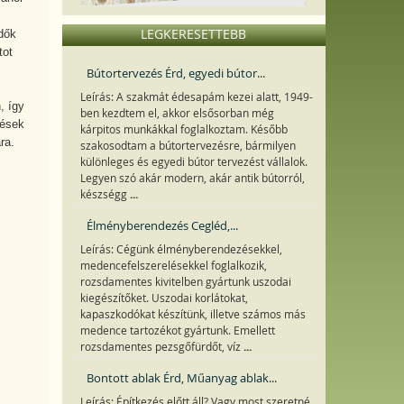
LEGKERESETTEBB
ődők
tot
Bútortervezés Érd, egyedi bútor...
Leírás: A szakmát édesapám kezei alatt, 1949-
, így
ben kezdtem el, akkor elsősorban még
lések
kárpitos munkákkal foglalkoztam. Később
ra.
szakosodtam a bútortervezésre, bármilyen
különleges és egyedi bútor tervezést vállalok.
Legyen szó akár modern, akár antik bútorról,
...
készségg
Élményberendezés Cegléd,...
Leírás: Cégünk élményberendezésekkel,
medencefelszerelésekkel foglalkozik,
rozsdamentes kivitelben gyártunk uszodai
kiegészítőket. Uszodai korlátokat,
kapaszkodókat készítünk, illetve számos más
medence tartozékot gyártunk. Emellett
...
rozsdamentes pezsgőfürdőt, víz
Bontott ablak Érd, Műanyag ablak...
Leírás: Építkezés előtt áll? Vagy most szeretné