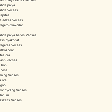
ash pálya bérlés Vecsés
labda pálya
labda Vecsés
tépítés
X edzés Vecsés
régető gyakorlat
a
labda pálya bérlés Vecsés
ness gyakorlat
régetés Vecsés
rtközpont
ates óra
uash Vecsés
 Iron
lness
nning Vecsés
a óra
ngoo
oor cycling Vecsés
lárium
sszázs Vecsés