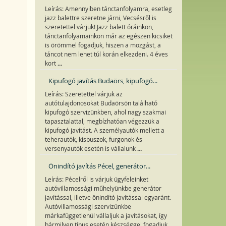
Leírás: Amennyiben tánctanfolyamra, esetleg
jazz balettre szeretne járni, Vecsésről is
szeretettel várjuk! Jazz balett óráinkon,
tánctanfolyamainkon már az egészen kicsiket
is örömmel fogadjuk, hiszen a mozgást, a
táncot nem lehet túl korán elkezdeni. 4 éves
...
kort
Kipufogó javítás Budaörs, kipufogó...
Leírás: Szeretettel várjuk az
autótulajdonosokat Budaörsön található
kipufogó szervizünkben, ahol nagy szakmai
tapasztalattal, megbízhatóan végezzük a
kipufogó javítást. A személyautók mellett a
teherautók, kisbuszok, furgonok és
...
versenyautók esetén is vállalunk
Önindító javítás Pécel, generátor...
Leírás: Pécelről is várjuk ügyfeleinket
autóvillamossági műhelyünkbe generátor
javítással, illetve önindító javítással egyaránt.
Autóvillamossági szervizünkbe
márkafüggetlenül vállaljuk a javításokat, így
bármilyen típus esetén készséggel fogadjuk