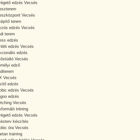
régető edzés Vecsés
neszterem
neszközpont Vecsés
tépítő terem
yzós edzés Vecsés
di terem
ness edzés
nléti edzés Vecsés
kcionális edzés
őstúdió Vecsés
mélyi edző
diterem
X Vecsés
sítő edzés
obic edzés Vecsés
goo edzés
etching Vecsés
kformáló tréning
régető edzés Vecsés
ésterv készítés
obic óra Vecsés
rtan training