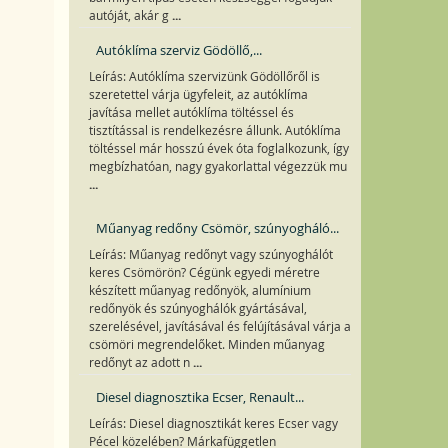
...
autóját, akár g
Autóklíma szerviz Gödöllő,...
Leírás: Autóklíma szervizünk Gödöllőről is
szeretettel várja ügyfeleit, az autóklíma
javítása mellet autóklíma töltéssel és
tisztítással is rendelkezésre állunk. Autóklíma
töltéssel már hosszú évek óta foglalkozunk, így
megbízhatóan, nagy gyakorlattal végezzük mu
...
Műanyag redőny Csömör, szúnyogháló...
Leírás: Műanyag redőnyt vagy szúnyoghálót
keres Csömörön? Cégünk egyedi méretre
készített műanyag redőnyök, alumínium
redőnyök és szúnyoghálók gyártásával,
szerelésével, javításával és felújításával várja a
csömöri megrendelőket. Minden műanyag
...
redőnyt az adott n
Diesel diagnosztika Ecser, Renault...
Leírás: Diesel diagnosztikát keres Ecser vagy
Pécel közelében? Márkafüggetlen