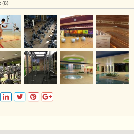
 (8)
p