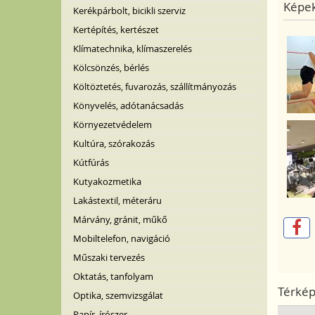
Képek
Kerékpárbolt, bicikli szerviz
Kertépítés, kertészet
Klímatechnika, klímaszerelés
Kölcsönzés, bérlés
Költöztetés, fuvarozás, szállítmányozás
Könyvelés, adótanácsadás
Környezetvédelem
Kultúra, szórakozás
Kútfúrás
Kutyakozmetika
Lakástextil, méteráru
Márvány, gránit, műkő
Mobiltelefon, navigáció
Műszaki tervezés
Oktatás, tanfolyam
Térké
Optika, szemvizsgálat
Papír, írószer