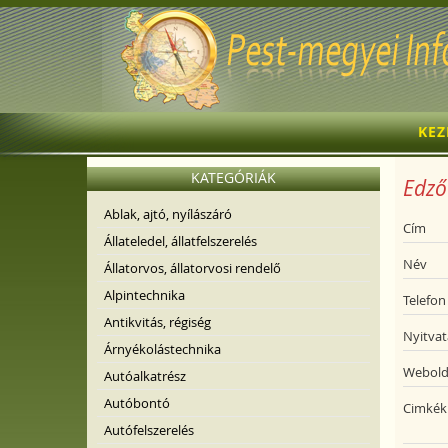
KE
KATEGÓRIÁK
Edző
Ablak, ajtó, nyílászáró
Cím
Állateledel, állatfelszerelés
Név
Állatorvos, állatorvosi rendelő
Alpintechnika
Telefon
Antikvitás, régiség
Nyitvat
Árnyékolástechnika
Webold
Autóalkatrész
Autóbontó
Cimkék
Autófelszerelés