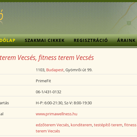
ZDŐLAP
SZAKMAI CIKKEK
REGISZTRÁCIÓ
ÁRAINK
terem Vecsés, fitness terem Vecsés
1103,
Budapest
, Gyömrői út 99.
PrimeFit
06-1/431-0132
artás
H-P: 6:00-21:30, Sz-V: 8:00-19:30
al
www.primawellness.hu
edzőterem Vecsés
,
konditerem
,
testépítő terem
,
fitness
terem Vecsés