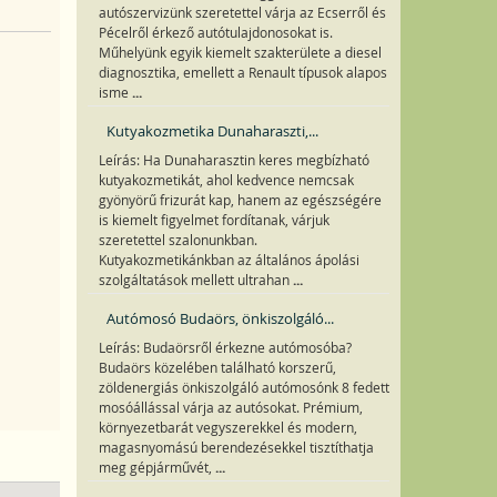
autószervizünk szeretettel várja az Ecserről és
Pécelről érkező autótulajdonosokat is.
Műhelyünk egyik kiemelt szakterülete a diesel
diagnosztika, emellett a Renault típusok alapos
...
isme
Kutyakozmetika Dunaharaszti,...
Leírás: Ha Dunaharasztin keres megbízható
kutyakozmetikát, ahol kedvence nemcsak
gyönyörű frizurát kap, hanem az egészségére
is kiemelt figyelmet fordítanak, várjuk
szeretettel szalonunkban.
Kutyakozmetikánkban az általános ápolási
...
szolgáltatások mellett ultrahan
Autómosó Budaörs, önkiszolgáló...
Leírás: Budaörsről érkezne autómosóba?
Budaörs közelében található korszerű,
zöldenergiás önkiszolgáló autómosónk 8 fedett
mosóállással várja az autósokat. Prémium,
környezetbarát vegyszerekkel és modern,
magasnyomású berendezésekkel tisztíthatja
...
meg gépjárművét,