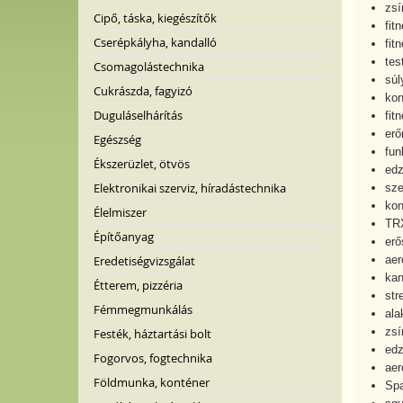
zsí
Cipő, táska, kiegészítők
fit
Cserépkályha, kandalló
fit
tes
Csomagolástechnika
súl
Cukrászda, fagyizó
kon
Duguláselhárítás
fit
erő
Egészség
fun
Ékszerüzlet, ötvös
edz
Elektronikai szerviz, híradástechnika
sze
kon
Élelmiszer
TR
Építőanyag
erő
aer
Eredetiségvizsgálat
kan
Étterem, pizzéria
str
Fémmegmunkálás
ala
zsí
Festék, háztartási bolt
edz
Fogorvos, fogtechnika
aer
Földmunka, konténer
Spa