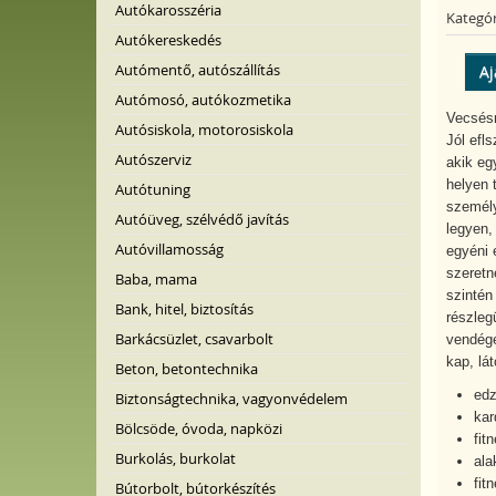
Autókarosszéria
Kategór
Autókereskedés
Autómentő, autószállítás
Aj
Autómosó, autókozmetika
Vecsésr
Autósiskola, motorosiskola
Jól efl
Autószerviz
akik eg
helyen 
Autótuning
személy
Autóüveg, szélvédő javítás
legyen,
Autóvillamosság
egyéni 
szeretn
Baba, mama
szintén
Bank, hitel, biztosítás
részleg
Barkácsüzlet, csavarbolt
vendége
kap, lá
Beton, betontechnika
edz
Biztonságtechnika, vagyonvédelem
kar
Bölcsöde, óvoda, napközi
fit
Burkolás, burkolat
ala
fit
Bútorbolt, bútorkészítés