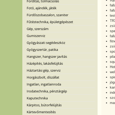
squ
Fordítás, tolmácsolás
fal
Fotó, ajándék, játék
fal
Fürdőszobaszalon, szaniter
tes
TR
Fűtéstechnika, épületgépészet
zsí
Gép, szerszám
sp
Gumiszerviz
fal
fit
Gyógyászati segédeszköz
zsí
Gyógyszertár, patika
spo
Hangszer, hangszer javítás
pil
sq
Házépítés, lakásfelújítás
Hot
Háztartási gép, szerviz
wel
Horgászbolt, díszállat
spi
jóg
Ingatlan, ingatlainroda
ka
Irodatechnika, pénztárgép
ind
szo
Kaputechnika
ma
Kárpitos, bútorfelújítás
Kártevőmentesítés