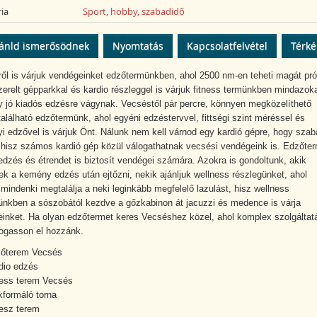
ia
Sport, hobby, szabadidő
ánld ismerősödnek
Nyomtatás
Kapcsolatfelvétel
Térk
ől is várjuk vendégeinket edzőtermünkben, ahol 2500 nm-en teheti magát pró
szerelt gépparkkal és kardio részleggel is várjuk fitness termünkben mindazoka
y jó kiadós edzésre vágynak. Vecséstől pár percre, könnyen megközelíthető
található edzőtermünk, ahol egyéni edzéstervvel, fittségi szint méréssel és
i edzővel is várjuk Önt. Nálunk nem kell várnod egy kardió gépre, hogy szab
 hisz számos kardió gép közül válogathatnak vecsési vendégeink is. Edzőte
edzés és étrendet is biztosít vendégei számára. Azokra is gondoltunk, akik
ek a kemény edzés után ejtőzni, nekik ajánljuk wellness részlegünket, ahol
 mindenki megtalálja a neki leginkább megfelelő lazulást, hisz wellness
ünkben a sószobától kezdve a gőzkabinon át jacuzzi és medence is várja
inket. Ha olyan edzőtermet keres Vecséshez közel, ahol komplex szolgáltat
togasson el hozzánk.
őterem Vecsés
dio edzés
ness terem Vecsés
kformáló torna
nesz terem