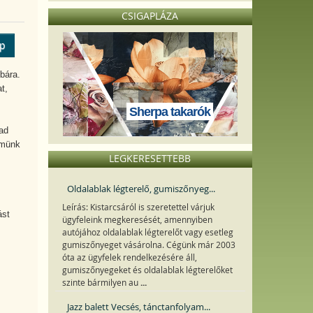
CSIGAPLÁZA
ép
bára.
t,
Sherpa takarók
ad
rmünk
LEGKERESETTEBB
Oldalablak légterelő, gumiszőnyeg...
Leírás: Kistarcsáról is szeretettel várjuk
ást
ügyfeleink megkeresését, amennyiben
autójához oldalablak légterelőt vagy esetleg
gumiszőnyeget vásárolna. Cégünk már 2003
óta az ügyfelek rendelkezésére áll,
gumiszőnyegeket és oldalablak légterelőket
...
szinte bármilyen au
Jazz balett Vecsés, tánctanfolyam...