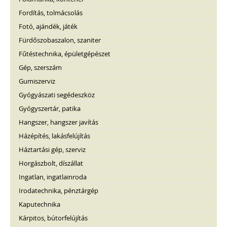
Fordítás, tolmácsolás
Fotó, ajándék, játék
Fürdőszobaszalon, szaniter
Fűtéstechnika, épületgépészet
Gép, szerszám
Gumiszerviz
Gyógyászati segédeszköz
Gyógyszertár, patika
Hangszer, hangszer javítás
Házépítés, lakásfelújítás
Háztartási gép, szerviz
Horgászbolt, díszállat
Ingatlan, ingatlainroda
Irodatechnika, pénztárgép
Kaputechnika
Kárpitos, bútorfelújítás