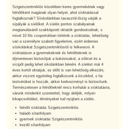
Szigetszentmiklós közelében keres gyermekének vagy
felnőttként magának olyan helyet, ahol síoktatással
foglalkoznak? Síiskolánkban tavasztól-őszig várják a
sípályák a síelőket. A síelés pontos szabályainak
megtanulásáról szakképzett oktatók gondoskodnak, s
mivel 10 fős csoportokban történik a síoktatás, lehetőség
van a személyre szabott figyelemre, ezért érdemes
síiskolánkat Szigetszentmiklósról is felkeresni. A
síoktatáson a gyermekeknek és felnőtteknek is
díjmentesen biztosítjuk a bukósisakot, a sílécet és a
sícipőt pedig lehet iskolánkban bérelni. A síelést már 4
éves kortól oktatjuk, ez előtt is van lehetőség elkezdni,
akkor viszont egyénileg foglalkozunk a kicsikkel, s ha
testvérüket is hozzák, akkor kedvezményt is biztosítunk.
Természetesen a felnőtteknél nincs korhatár a síoktatásra,
várunk mindenkit szeretettel, hogy átéljék, milyen
kikapcsolódást, élményeket tud nyújtani a síelés.
felnőtt síoktatás Szigetszentmiklós
haladó sítanfolyam
gyermek síoktatás Szigetszentmiklós
kezdő sítanfolyam