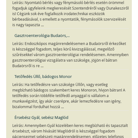
Leírás: Nyomtató bérlés vagy fénymásoló bérlés esetén örömmel
fogadjuk ügyfeleink megkeresését Szentendréről vagy Dunakesziről
is! Cégünk sok éve foglalkozik irodatechnikai eszközök
bérbeadásával, s emellett a nyomtatók, fénymásolók szervizelését
...
is nagy tapaszta
Gasztroenterológia Budaörs,...
Leírás: Endoszkópos magánrendelésemen a Budaörsről érkezőket
is készséggel fogadom, teljes körű kivizsgálással, megelőző
szűrésekkel várom gasztroenterológiai rendelésemen. Amennyiben
gasztroenterológiai vizsgálatra van szüksége, jöjjön el bátran
...
Budaörsről is re
Tetőfedés Üllő, bádogos Monor
Leírás: Ha tetőfedésre van szüksége Üllőn, vagy esetleg
megbízható bádogos szakembert keres Monoron, hívjon bátran! A
tetőfedés során többféle tetőfedő anyaggal is vállalom a
munkavégzést, így akár cserépre, akár lemezfedésre van igény,
...
bizalommal fordulhat hozzá
Érsebész Gyál, sebész Maglód
Leírás: Amennyiben Gyál közelében keres megbízható és tapasztalt
érsebészt, várom hívását! Maglódról is készséggel fogadom
pácienseimet sebészeti magánrendelésemen, előzetes telefonos