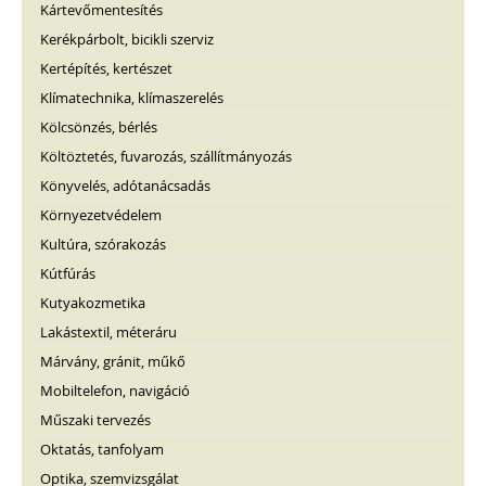
Kártevőmentesítés
Kerékpárbolt, bicikli szerviz
Kertépítés, kertészet
Klímatechnika, klímaszerelés
Kölcsönzés, bérlés
Költöztetés, fuvarozás, szállítmányozás
Könyvelés, adótanácsadás
Környezetvédelem
Kultúra, szórakozás
Kútfúrás
Kutyakozmetika
Lakástextil, méteráru
Márvány, gránit, műkő
Mobiltelefon, navigáció
Műszaki tervezés
Oktatás, tanfolyam
Optika, szemvizsgálat