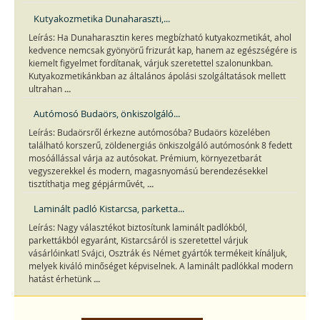
Kutyakozmetika Dunaharaszti,...
Leírás: Ha Dunaharasztin keres megbízható kutyakozmetikát, ahol
kedvence nemcsak gyönyörű frizurát kap, hanem az egészségére is
kiemelt figyelmet fordítanak, várjuk szeretettel szalonunkban.
Kutyakozmetikánkban az általános ápolási szolgáltatások mellett
...
ultrahan
Autómosó Budaörs, önkiszolgáló...
Leírás: Budaörsről érkezne autómosóba? Budaörs közelében
található korszerű, zöldenergiás önkiszolgáló autómosónk 8 fedett
mosóállással várja az autósokat. Prémium, környezetbarát
vegyszerekkel és modern, magasnyomású berendezésekkel
...
tisztíthatja meg gépjárművét,
Laminált padló Kistarcsa, parketta...
Leírás: Nagy választékot biztosítunk laminált padlókból,
parkettákból egyaránt, Kistarcsáról is szeretettel várjuk
vásárlóinkat! Svájci, Osztrák és Német gyártók termékeit kínáljuk,
melyek kiváló minőséget képviselnek. A laminált padlókkal modern
...
hatást érhetünk