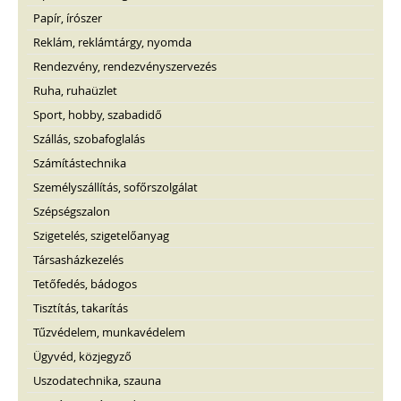
Papír, írószer
Reklám, reklámtárgy, nyomda
Rendezvény, rendezvényszervezés
Ruha, ruhaüzlet
Sport, hobby, szabadidő
Szállás, szobafoglalás
Számítástechnika
Személyszállítás, sofőrszolgálat
Szépségszalon
Szigetelés, szigetelőanyag
Társasházkezelés
Tetőfedés, bádogos
Tisztítás, takarítás
Tűzvédelem, munkavédelem
Ügyvéd, közjegyző
Uszodatechnika, szauna