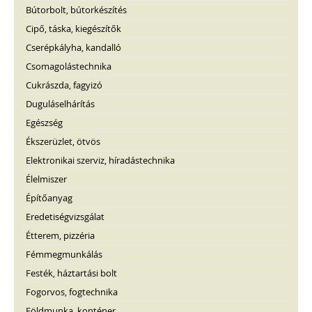
Bútorbolt, bútorkészítés
Cipő, táska, kiegészítők
Cserépkályha, kandalló
Csomagolástechnika
Cukrászda, fagyizó
Duguláselhárítás
Egészség
Ékszerüzlet, ötvös
Elektronikai szerviz, híradástechnika
Élelmiszer
Építőanyag
Eredetiségvizsgálat
Étterem, pizzéria
Fémmegmunkálás
Festék, háztartási bolt
Fogorvos, fogtechnika
Földmunka, konténer