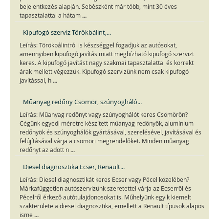
bejelentkezés alapján. Sebészként már több, mint 30 éves
...
tapasztalattal a hátam
Kipufogó szerviz Törökbálint,...
Leírás: Törökbálintról is készséggel fogadjuk az autósokat,
amennyiben kipufogó javítás miatt megbízható kipufogó szervizt
keres. A kipufogó javítást nagy szakmai tapasztalattal és korrekt
árak mellett végezzük. Kipufogó szervizünk nem csak kipufogó
...
javítással, h
Műanyag redőny Csömör, szúnyogháló...
Leírás: Műanyag redőnyt vagy szúnyoghálót keres Csömörön?
Cégünk egyedi méretre készített műanyag redőnyök, alumínium
redőnyök és szúnyoghálók gyártásával, szerelésével, javításával és
felújításával várja a csömöri megrendelőket. Minden műanyag
...
redőnyt az adott n
Diesel diagnosztika Ecser, Renault...
Leírás: Diesel diagnosztikát keres Ecser vagy Pécel közelében?
Márkafüggetlen autószervizünk szeretettel várja az Ecserről és
Pécelről érkező autótulajdonosokat is. Műhelyünk egyik kiemelt
szakterülete a diesel diagnosztika, emellett a Renault típusok alapos
...
isme