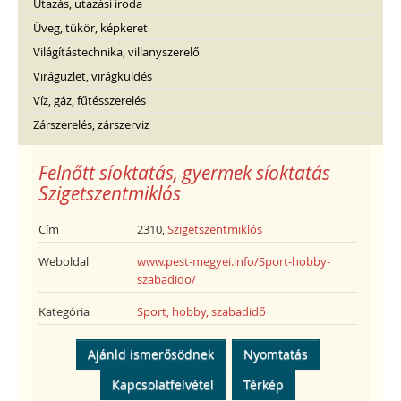
Utazás, utazási iroda
Üveg, tükör, képkeret
Világítástechnika, villanyszerelő
Virágüzlet, virágküldés
Víz, gáz, fűtésszerelés
Zárszerelés, zárszerviz
Felnőtt síoktatás, gyermek síoktatás
Szigetszentmiklós
Cím
2310,
Szigetszentmiklós
Weboldal
www.pest-megyei.info/Sport-hobby-
szabadido/
Kategória
Sport, hobby, szabadidő
Ajánld ismerősödnek
Nyomtatás
Kapcsolatfelvétel
Térkép