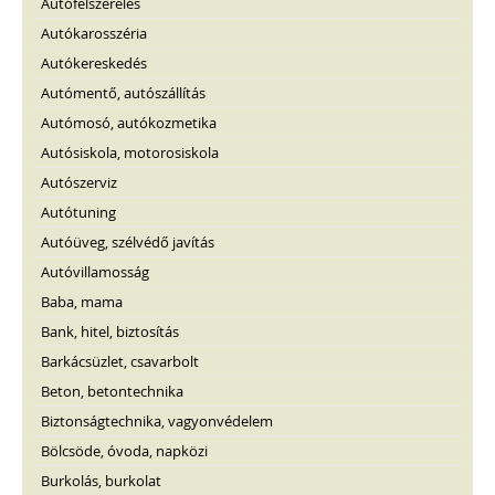
Autófelszerelés
Autókarosszéria
Autókereskedés
Autómentő, autószállítás
Autómosó, autókozmetika
Autósiskola, motorosiskola
Autószerviz
Autótuning
Autóüveg, szélvédő javítás
Autóvillamosság
Baba, mama
Bank, hitel, biztosítás
Barkácsüzlet, csavarbolt
Beton, betontechnika
Biztonságtechnika, vagyonvédelem
Bölcsöde, óvoda, napközi
Burkolás, burkolat