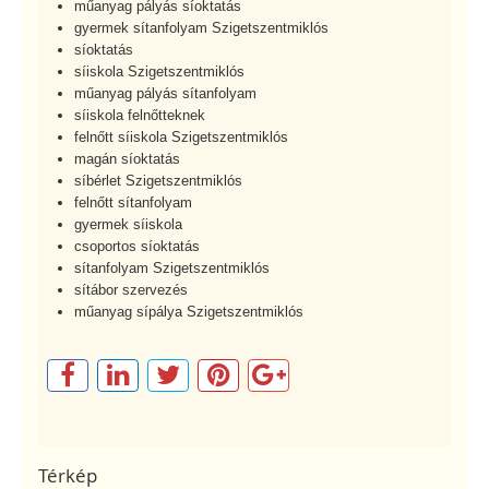
műanyag pályás síoktatás
gyermek sítanfolyam Szigetszentmiklós
síoktatás
síiskola Szigetszentmiklós
műanyag pályás sítanfolyam
síiskola felnőtteknek
felnőtt síiskola Szigetszentmiklós
magán síoktatás
síbérlet Szigetszentmiklós
felnőtt sítanfolyam
gyermek síiskola
csoportos síoktatás
sítanfolyam Szigetszentmiklós
sítábor szervezés
műanyag sípálya Szigetszentmiklós
Térkép