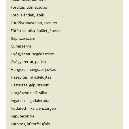
Fordítás, tolmácsolás
Fotó, ajándék, játék
Fürdőszobaszalon, szaniter
Fűtéstechnika, épületgépészet
Gép, szerszám
Gumiszerviz
Gyógyászati segédeszköz
Gyógyszertár, patika
Hangszer, hangszer javítás
Házépítés, lakásfelújítás
Háztartási gép, szerviz
Horgászbolt, díszállat
Ingatlan, ingatlainroda
Irodatechnika, pénztárgép
Kaputechnika
Kárpitos, bútorfelújítás