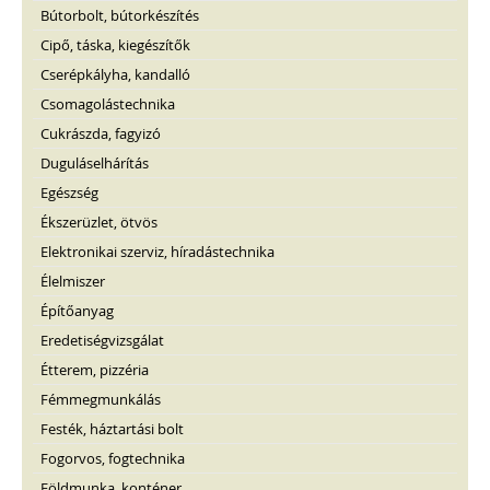
Bútorbolt, bútorkészítés
Cipő, táska, kiegészítők
Cserépkályha, kandalló
Csomagolástechnika
Cukrászda, fagyizó
Duguláselhárítás
Egészség
Ékszerüzlet, ötvös
Elektronikai szerviz, híradástechnika
Élelmiszer
Építőanyag
Eredetiségvizsgálat
Étterem, pizzéria
Fémmegmunkálás
Festék, háztartási bolt
Fogorvos, fogtechnika
Földmunka, konténer