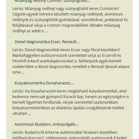
Műanyag redőny Csömör, szúnyogháló...
Leírás: Műanyag redőnyt vagy szúnyoghálót keres Csömörön?
Cégünk egyedi méretre készített műanyag redőnyök, alumínium
redőnyök és szúnyoghálók gyártásával, szerelésével, javításával és
felújításával várja a csömöri megrendelőket. Minden műanyag
...
redőnyt az adott n
Diesel diagnosztika Ecser, Renault...
Leírás: Diesel diagnosztikát keres Ecser vagy Pécel közelében?
Márkafüggetlen autószervizünk szeretettel várja az Ecserről és
Pécelről érkező autótulajdonosokat is. Műhelyünk egyik kiemelt
szakterülete a diesel diagnosztika, emellett a Renault típusok alapos
...
isme
Kutyakozmetika Dunaharaszti,...
Leírás: Ha Dunaharasztin keres megbízható kutyakozmetikát, ahol
kedvence nemcsak gyönyörű frizurát kap, hanem az egészségére is
kiemelt figyelmet fordítanak, várjuk szeretettel szalonunkban.
Kutyakozmetikánkban az általános ápolási szolgáltatások mellett
...
ultrahan
Autómosó Budaörs, önkiszolgáló...
Leírás: Budaörsről érkezne autómosóba? Budaörs közelében
található korszerű, zöldenergiás önkiszolgáló autómosónk 8 fedett