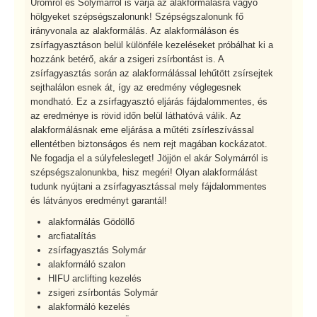
Ürömről és Solymárról is várja az alakformálásra vágyó
hölgyeket szépségszalonunk! Szépségszalonunk fő
irányvonala az alakformálás. Az alakformáláson és
zsírfagyasztáson belül különféle kezeléseket próbálhat ki a
hozzánk betérő, akár a zsigeri zsírbontást is. A
zsírfagyasztás során az alakformálással lehűtött zsírsejtek
sejthalálon esnek át, így az eredmény véglegesnek
mondható. Ez a zsírfagyasztó eljárás fájdalommentes, és
az eredménye is rövid időn belül láthatóvá válik. Az
alakformálásnak eme eljárása a műtéti zsírleszívással
ellentétben biztonságos és nem rejt magában kockázatot.
Ne fogadja el a súlyfelesleget! Jöjjön el akár Solymárról is
szépségszalonunkba, hisz megéri! Olyan alakformálást
tudunk nyújtani a zsírfagyasztással mely fájdalommentes
és látványos eredményt garantál!
alakformálás Gödöllő
arcfiatalítás
zsírfagyasztás Solymár
alakformáló szalon
HIFU arclifting kezelés
zsigeri zsírbontás Solymár
alakformáló kezelés