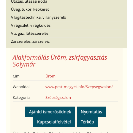
Utazás, utazási iroda
Üveg, tükör, képkeret
Világítástechnika, villanyszerelő
Virágüzlet, virágküldés
Víz, gáz, fűtésszerelés
Zárszerelés, zárszerviz
Alakformálás Üröm, zsírfagyasztás
Solymár
Cím
Üröm
Weboldal
www.pest-megyei.info/Szepsegszalon/
Kategória
Szépségszalon
Ajánld ismerősödnek
Nyomtatás
Kapcsolatfelvétel
Térkép