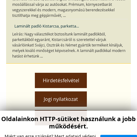
mosóállással várja az autósokat. Prémium, környezetbarát
vegyszerekkel és modern, magasnyomású berendezésekkel
...
tisztíthatja meg gépjárművét,
Laminált padló Kistarcsa, parketta...
Leírás: Nagy választékot biztosítunk laminált padlókból,
parkettákból egyaránt, Kistarcsáról is szeretettel várjuk
vásárlóinkat! Svájci, Osztrák és Német gyártók termékeit kínáljuk,
melyek kiváló minőséget képviselnek. A laminált padlókkal modern
...
hatást érhetünk
Hirdetésfelvétel
Jogi nyilatkozat
Adatvédelem
Oldalainkon HTTP-sütiket használunk a jobb
működésért.
Miért van erre szükség? Mert adataid védeni