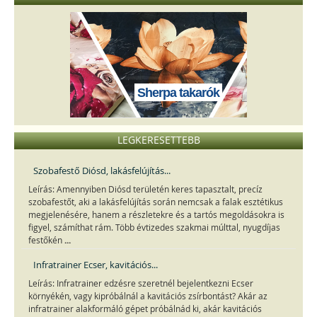
Sherpa takarók
LEGKERESETTEBB
Szobafestő Diósd, lakásfelújítás...
Leírás: Amennyiben Diósd területén keres tapasztalt, precíz
szobafestőt, aki a lakásfelújítás során nemcsak a falak esztétikus
megjelenésére, hanem a részletekre és a tartós megoldásokra is
figyel, számíthat rám. Több évtizedes szakmai múlttal, nyugdíjas
...
festőkén
Infratrainer Ecser, kavitációs...
Leírás: Infratrainer edzésre szeretnél bejelentkezni Ecser
környékén, vagy kipróbálnál a kavitációs zsírbontást? Akár az
infratrainer alakformáló gépet próbálnád ki, akár kavitációs