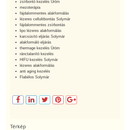
zsírbontó kezelés Üröm
mezoterápia
fájdalommentes alakformálás
lézeres cellulitbontás Solymár
fájdalommentes zsírbontás
lipo lézeres alakformálás
karcsúsító eljárás Solymár
alakformáló eljárás
thermage kezelés Üröm
ránctalanító kezelés
HIFU kezelés Solymár
lézeres alakformálás
anti aging kezelés
Flabélos Solymár
Térkép