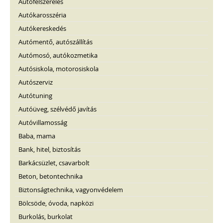
Autófelszerelés
Autókarosszéria
Autókereskedés
Autómentő, autószállítás
Autómosó, autókozmetika
Autósiskola, motorosiskola
Autószerviz
Autótuning
Autóüveg, szélvédő javítás
Autóvillamosság
Baba, mama
Bank, hitel, biztosítás
Barkácsüzlet, csavarbolt
Beton, betontechnika
Biztonságtechnika, vagyonvédelem
Bölcsöde, óvoda, napközi
Burkolás, burkolat