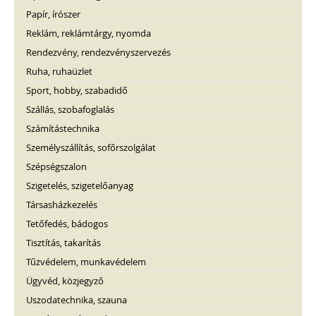
Papír, írószer
Reklám, reklámtárgy, nyomda
Rendezvény, rendezvényszervezés
Ruha, ruhaüzlet
Sport, hobby, szabadidő
Szállás, szobafoglalás
Számítástechnika
Személyszállítás, sofőrszolgálat
Szépségszalon
Szigetelés, szigetelőanyag
Társasházkezelés
Tetőfedés, bádogos
Tisztítás, takarítás
Tűzvédelem, munkavédelem
Ügyvéd, közjegyző
Uszodatechnika, szauna