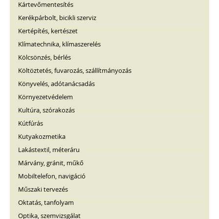
Kártevőmentesítés
Kerékpárbolt, bicikli szerviz
Kertépítés, kertészet
Klímatechnika, klímaszerelés
Kölcsönzés, bérlés
Költöztetés, fuvarozás, szállítmányozás
Könyvelés, adótanácsadás
Környezetvédelem
Kultúra, szórakozás
Kútfúrás
Kutyakozmetika
Lakástextil, méteráru
Márvány, gránit, műkő
Mobiltelefon, navigáció
Műszaki tervezés
Oktatás, tanfolyam
Optika, szemvizsgálat