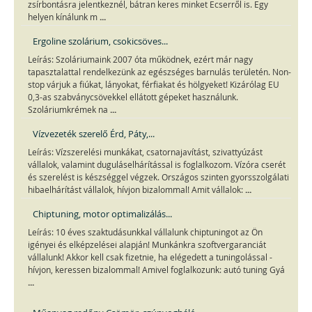
zsírbontásra jelentkeznél, bátran keres minket Ecserről is. Egy
...
helyen kínálunk m
Ergoline szolárium, csokicsöves...
Leírás: Szoláriumaink 2007 óta működnek, ezért már nagy
tapasztalattal rendelkezünk az egészséges barnulás területén. Non-
stop várjuk a fiúkat, lányokat, férfiakat és hölgyeket! Kizárólag EU
0,3-as szabványcsövekkel ellátott gépeket használunk.
...
Szoláriumkrémek na
Vízvezeték szerelő Érd, Páty,...
Leírás: Vízszerelési munkákat, csatornajavítást, szivattyúzást
vállalok, valamint duguláselhárítással is foglalkozom. Vízóra cserét
és szerelést is készséggel végzek. Országos szinten gyorsszolgálati
...
hibaelhárítást vállalok, hívjon bizalommal! Amit vállalok:
Chiptuning, motor optimalizálás...
Leírás: 10 éves szaktudásunkkal vállalunk chiptuningot az Ön
igényei és elképzelései alapján! Munkánkra szoftvergaranciát
vállalunk! Akkor kell csak fizetnie, ha elégedett a tuningolással -
hívjon, keressen bizalommal! Amivel foglalkozunk: autó tuning Gyá
...