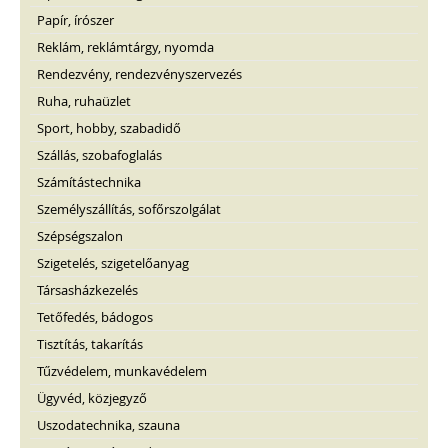
Papír, írószer
Reklám, reklámtárgy, nyomda
Rendezvény, rendezvényszervezés
Ruha, ruhaüzlet
Sport, hobby, szabadidő
Szállás, szobafoglalás
Számítástechnika
Személyszállítás, sofőrszolgálat
Szépségszalon
Szigetelés, szigetelőanyag
Társasházkezelés
Tetőfedés, bádogos
Tisztítás, takarítás
Tűzvédelem, munkavédelem
Ügyvéd, közjegyző
Uszodatechnika, szauna