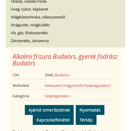
Utazás, utazási iroda
Üveg, tükör, képkeret
Világítástechnika, villanyszerelő
Virágüzlet, virágküldés
Víz, gáz, fűtésszerelés
Zárszerelés, zárszerviz
Alkalmi frizura Budaörs, gyerek fodrász
Budaörs
Cím
2040,
Budaörs
Weboldal
www.pest-megyei.info/Szepsegszalon/
Kategória
Szépségszalon
Ajánld ismerősödnek
Nyomtatás
Kapcsolatfelvétel
Térkép