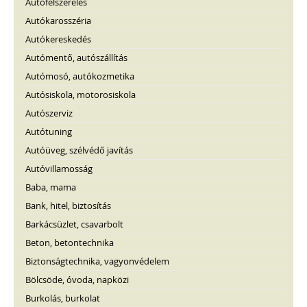
Autófelszerelés
Autókarosszéria
Autókereskedés
Autómentő, autószállítás
Autómosó, autókozmetika
Autósiskola, motorosiskola
Autószerviz
Autótuning
Autóüveg, szélvédő javítás
Autóvillamosság
Baba, mama
Bank, hitel, biztosítás
Barkácsüzlet, csavarbolt
Beton, betontechnika
Biztonságtechnika, vagyonvédelem
Bölcsöde, óvoda, napközi
Burkolás, burkolat