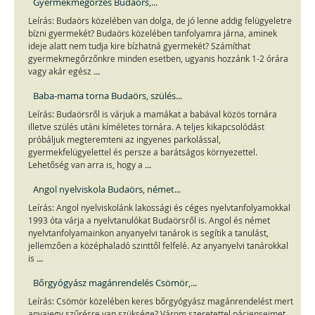
Gyermekmegőrzés Budaörs,...
Leírás: Budaörs közelében van dolga, de jó lenne addig felügyeletre
bízni gyermekét? Budaörs közelében tanfolyamra járna, aminek
ideje alatt nem tudja kire bízhatná gyermekét? Számíthat
gyermekmegőrzőnkre minden esetben, ugyanis hozzánk 1-2 órára
...
vagy akár egész
Baba-mama torna Budaörs, szülés...
Leírás: Budaörsről is várjuk a mamákat a babával közös tornára
illetve szülés utáni kíméletes tornára. A teljes kikapcsolódást
próbáljuk megteremteni az ingyenes parkolással,
gyermekfelügyelettel és persze a barátságos környezettel.
...
Lehetőség van arra is, hogy a
Angol nyelviskola Budaörs, német...
Leírás: Angol nyelviskolánk lakossági és céges nyelvtanfolyamokkal
1993 óta várja a nyelvtanulókat Budaörsről is. Angol és német
nyelvtanfolyamainkon anyanyelvi tanárok is segítik a tanulást,
jellemzően a középhaladó szinttől felfelé. Az anyanyelvi tanárokkal
...
is
Bőrgyógyász magánrendelés Csömör,...
Leírás: Csömör közelében keres bőrgyógyász magánrendelést mert
anyajegy szűrésre van szüksége? Várom szeretettel pácienseimet