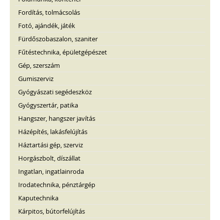
Fordítás, tolmácsolás
Fotó, ajándék, játék
Fürdőszobaszalon, szaniter
Fűtéstechnika, épületgépészet
Gép, szerszám
Gumiszerviz
Gyógyászati segédeszköz
Gyógyszertár, patika
Hangszer, hangszer javítás
Házépítés, lakásfelújítás
Háztartási gép, szerviz
Horgászbolt, díszállat
Ingatlan, ingatlainroda
Irodatechnika, pénztárgép
Kaputechnika
Kárpitos, bútorfelújítás