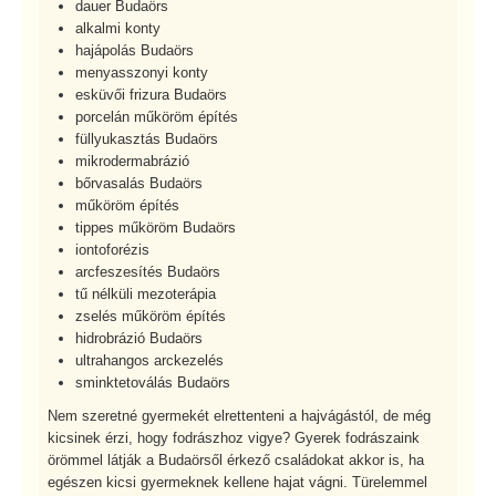
dauer Budaörs
alkalmi konty
hajápolás Budaörs
menyasszonyi konty
esküvői frizura Budaörs
porcelán műköröm építés
füllyukasztás Budaörs
mikrodermabrázió
bőrvasalás Budaörs
műköröm építés
tippes műköröm Budaörs
iontoforézis
arcfeszesítés Budaörs
tű nélküli mezoterápia
zselés műköröm építés
hidrobrázió Budaörs
ultrahangos arckezelés
sminktetoválás Budaörs
Nem szeretné gyermekét elrettenteni a hajvágástól, de még
kicsinek érzi, hogy fodrászhoz vigye? Gyerek fodrászaink
örömmel látják a Budaörsől érkező családokat akkor is, ha
egészen kicsi gyermeknek kellene hajat vágni. Türelemmel