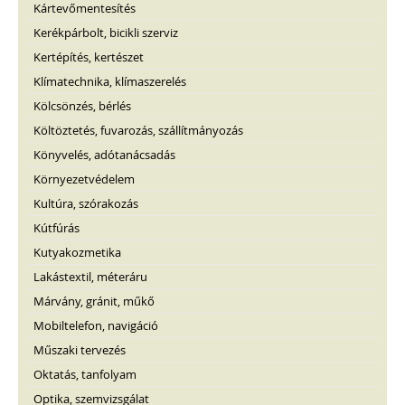
Kártevőmentesítés
Kerékpárbolt, bicikli szerviz
Kertépítés, kertészet
Klímatechnika, klímaszerelés
Kölcsönzés, bérlés
Költöztetés, fuvarozás, szállítmányozás
Könyvelés, adótanácsadás
Környezetvédelem
Kultúra, szórakozás
Kútfúrás
Kutyakozmetika
Lakástextil, méteráru
Márvány, gránit, műkő
Mobiltelefon, navigáció
Műszaki tervezés
Oktatás, tanfolyam
Optika, szemvizsgálat