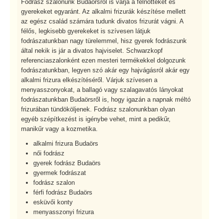
Fodrász szalonunk Budaörsről is várja a felnőtteket és
gyerekeket egyaránt. Az alkalmi frizurák készítése mellett
az egész család számára tudunk divatos frizurát vágni. A
félős, legkisebb gyerekeket is szívesen látjuk
fodrászatunkban nagy türelemmel, hisz gyerek fodrászunk
által nekik is jár a divatos hajviselet. Schwarzkopf
referenciaszalonként ezen mesteri termékekkel dolgozunk
fodrászatunkban, legyen szó akár egy hajvágásról akár egy
alkalmi frizura elkészítéséről. Várjuk szívesen a
menyasszonyokat, a ballagó vagy szalagavatós lányokat
fodrászatunkban Budaörsről is, hogy igazán a napnak méltó
frizurában tündököljenek. Fodrász szalonunkban olyan
egyéb szépítkezést is igénybe vehet, mint a pedikűr,
manikűr vagy a kozmetika.
alkalmi frizura Budaörs
női fodrász
gyerek fodrász Budaörs
gyermek fodrászat
fodrász szalon
férfi fodrász Budaörs
esküvői konty
menyasszonyi frizura