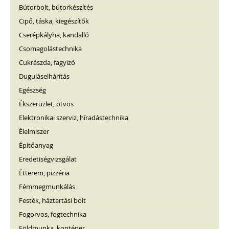
Bútorbolt, bútorkészítés
Cipő, táska, kiegészítők
Cserépkályha, kandalló
Csomagolástechnika
Cukrászda, fagyizó
Duguláselhárítás
Egészség
Ékszerüzlet, ötvös
Elektronikai szerviz, híradástechnika
Élelmiszer
Építőanyag
Eredetiségvizsgálat
Étterem, pizzéria
Fémmegmunkálás
Festék, háztartási bolt
Fogorvos, fogtechnika
Földmunka, konténer