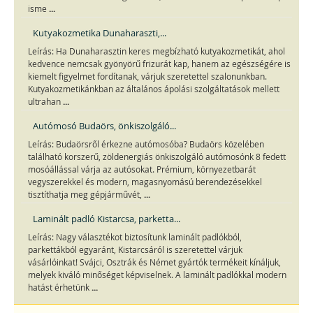
...
isme
Kutyakozmetika Dunaharaszti,...
Leírás: Ha Dunaharasztin keres megbízható kutyakozmetikát, ahol
kedvence nemcsak gyönyörű frizurát kap, hanem az egészségére is
kiemelt figyelmet fordítanak, várjuk szeretettel szalonunkban.
Kutyakozmetikánkban az általános ápolási szolgáltatások mellett
...
ultrahan
Autómosó Budaörs, önkiszolgáló...
Leírás: Budaörsről érkezne autómosóba? Budaörs közelében
található korszerű, zöldenergiás önkiszolgáló autómosónk 8 fedett
mosóállással várja az autósokat. Prémium, környezetbarát
vegyszerekkel és modern, magasnyomású berendezésekkel
...
tisztíthatja meg gépjárművét,
Laminált padló Kistarcsa, parketta...
Leírás: Nagy választékot biztosítunk laminált padlókból,
parkettákból egyaránt, Kistarcsáról is szeretettel várjuk
vásárlóinkat! Svájci, Osztrák és Német gyártók termékeit kínáljuk,
melyek kiváló minőséget képviselnek. A laminált padlókkal modern
...
hatást érhetünk