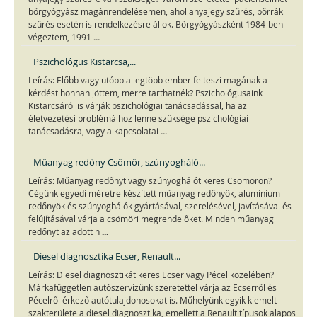
bőrgyógyász magánrendelésemen, ahol anyajegy szűrés, bőrrák
szűrés esetén is rendelkezésre állok. Bőrgyógyászként 1984-ben
...
végeztem, 1991
Pszichológus Kistarcsa,...
Leírás: Előbb vagy utóbb a legtöbb ember felteszi magának a
kérdést honnan jöttem, merre tarthatnék? Pszichológusaink
Kistarcsáról is várják pszichológiai tanácsadással, ha az
életvezetési problémáihoz lenne szüksége pszichológiai
...
tanácsadásra, vagy a kapcsolatai
Műanyag redőny Csömör, szúnyogháló...
Leírás: Műanyag redőnyt vagy szúnyoghálót keres Csömörön?
Cégünk egyedi méretre készített műanyag redőnyök, alumínium
redőnyök és szúnyoghálók gyártásával, szerelésével, javításával és
felújításával várja a csömöri megrendelőket. Minden műanyag
...
redőnyt az adott n
Diesel diagnosztika Ecser, Renault...
Leírás: Diesel diagnosztikát keres Ecser vagy Pécel közelében?
Márkafüggetlen autószervizünk szeretettel várja az Ecserről és
Pécelről érkező autótulajdonosokat is. Műhelyünk egyik kiemelt
szakterülete a diesel diagnosztika, emellett a Renault típusok alapos