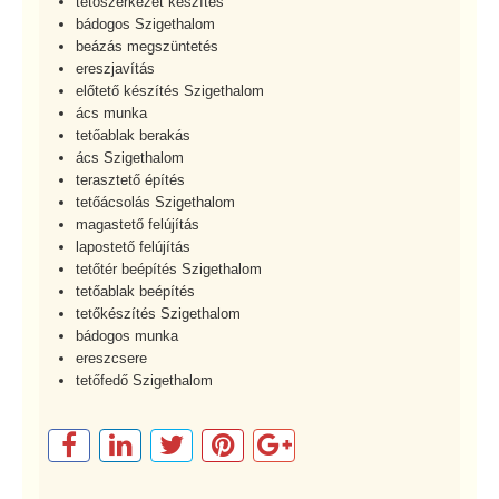
tetőszerkezet készítés
bádogos Szigethalom
beázás megszüntetés
ereszjavítás
előtető készítés Szigethalom
ács munka
tetőablak berakás
ács Szigethalom
terasztető építés
tetőácsolás Szigethalom
magastető felújítás
lapostető felújítás
tetőtér beépítés Szigethalom
tetőablak beépítés
tetőkészítés Szigethalom
bádogos munka
ereszcsere
tetőfedő Szigethalom