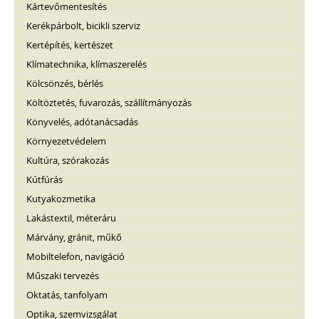
Kártevőmentesítés
Kerékpárbolt, bicikli szerviz
Kertépítés, kertészet
Klímatechnika, klímaszerelés
Kölcsönzés, bérlés
Költöztetés, fuvarozás, szállítmányozás
Könyvelés, adótanácsadás
Környezetvédelem
Kultúra, szórakozás
Kútfúrás
Kutyakozmetika
Lakástextil, méteráru
Márvány, gránit, műkő
Mobiltelefon, navigáció
Műszaki tervezés
Oktatás, tanfolyam
Optika, szemvizsgálat