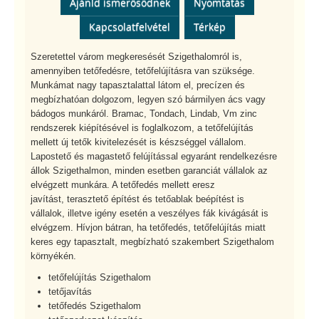
Ajánld ismerősödnek
Nyomtatás
Kapcsolatfelvétel
Térkép
Szeretettel várom megkeresését Szigethalomról is,
amennyiben tetőfedésre, tetőfelújításra van szüksége.
Munkámat nagy tapasztalattal látom el, precízen és
megbízhatóan dolgozom, legyen szó bármilyen ács vagy
bádogos munkáról. Bramac, Tondach, Lindab, Vm zinc
rendszerek kiépítésével is foglalkozom, a tetőfelújítás
mellett új tetők kivitelezését is készséggel vállalom.
Lapostető és magastető felújítással egyaránt rendelkezésre
állok Szigethalmon, minden esetben garanciát vállalok az
elvégzett munkára. A tetőfedés mellett eresz
javítást, terasztető építést és tetőablak beépítést is
vállalok, illetve igény esetén a veszélyes fák kivágását is
elvégzem. Hívjon bátran, ha tetőfedés, tetőfelújítás miatt
keres egy tapasztalt, megbízható szakembert Szigethalom
környékén.
tetőfelújítás Szigethalom
tetőjavítás
tetőfedés Szigethalom