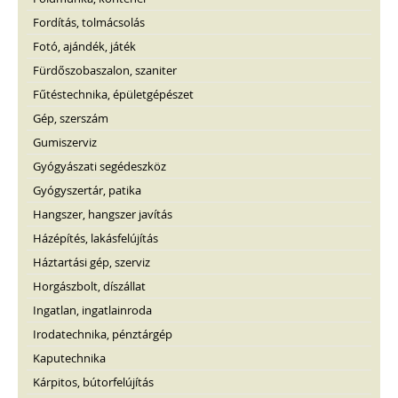
Fordítás, tolmácsolás
Fotó, ajándék, játék
Fürdőszobaszalon, szaniter
Fűtéstechnika, épületgépészet
Gép, szerszám
Gumiszerviz
Gyógyászati segédeszköz
Gyógyszertár, patika
Hangszer, hangszer javítás
Házépítés, lakásfelújítás
Háztartási gép, szerviz
Horgászbolt, díszállat
Ingatlan, ingatlainroda
Irodatechnika, pénztárgép
Kaputechnika
Kárpitos, bútorfelújítás