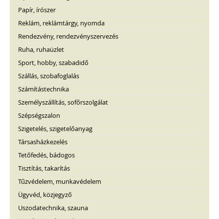
Papír, írószer
Reklám, reklámtárgy, nyomda
Rendezvény, rendezvényszervezés
Ruha, ruhaüzlet
Sport, hobby, szabadidő
Szállás, szobafoglalás
Számítástechnika
Személyszállítás, sofőrszolgálat
Szépségszalon
Szigetelés, szigetelőanyag
Társasházkezelés
Tetőfedés, bádogos
Tisztítás, takarítás
Tűzvédelem, munkavédelem
Ügyvéd, közjegyző
Uszodatechnika, szauna