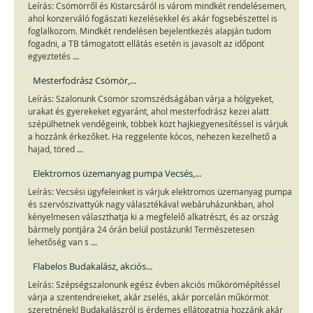
Leírás: Csömörről és Kistarcsáról is várom mindkét rendelésemen,
ahol konzerváló fogászati kezelésekkel és akár fogsebészettel is
foglalkozom. Mindkét rendelésen bejelentkezés alapján tudom
fogadni, a TB támogatott ellátás esetén is javasolt az időpont
...
egyeztetés
Mesterfodrász Csömör,...
Leírás: Szalonunk Csömör szomszédságában várja a hölgyeket,
urakat és gyerekeket egyaránt, ahol mesterfodrász kezei alatt
szépülhetnek vendégeink, többek közt hajkiegyenesítéssel is várjuk
a hozzánk érkezőket. Ha reggelente kócos, nehezen kezelhető a
...
hajad, töred
Elektromos üzemanyag pumpa Vecsés,...
Leírás: Vecsési ügyfeleinket is várjuk elektromos üzemanyag pumpa
és szervószivattyúk nagy választékával webáruházunkban, ahol
kényelmesen választhatja ki a megfelelő alkatrészt, és az ország
bármely pontjára 24 órán belül postázunk! Természetesen
...
lehetőség van s
Flabelos Budakalász, akciós...
Leírás: Szépségszalonunk egész évben akciós műkörömépítéssel
várja a szentendreieket, akár zselés, akár porcelán műkörmöt
szeretnének! Budakalászról is érdemes ellátogatnia hozzánk akár