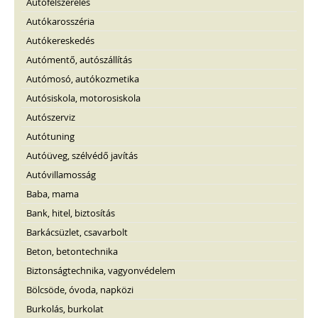
Autófelszerelés
Autókarosszéria
Autókereskedés
Autómentő, autószállítás
Autómosó, autókozmetika
Autósiskola, motorosiskola
Autószerviz
Autótuning
Autóüveg, szélvédő javítás
Autóvillamosság
Baba, mama
Bank, hitel, biztosítás
Barkácsüzlet, csavarbolt
Beton, betontechnika
Biztonságtechnika, vagyonvédelem
Bölcsöde, óvoda, napközi
Burkolás, burkolat