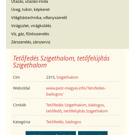
Utazás, utazási iroda
Üveg, tükör, képkeret
Világítástechnika, villanyszerelő
Virágüzlet, virágküldés
Víz, gáz, fűtésszerelés
Zárszerelés, zárszerviz
Tetőfedés Szigethalom, tetőfelújítás
Szigethalom
Cím
2315,
Szigethalom
Weboldal
www.pest-megyei.info/Tetofedes-
badogos/
Cimkék
Tetőfedés Szigethalom
,
bádogos
,
tetőfedő
,
tetőfelújítás Szigethalom
Kategória
Tetőfedés, bádogos