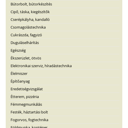
Bútorbolt, bútorkészítés
Cipő, táska, kiegészítők
Cserépkályha, kandalló
Csomagolástechnika
Cukrászda, fagyizó
Duguláselhárítás
Egészség
Ékszerüzlet, ötvös
Elektronikai szerviz, híradástechnika
Élelmiszer
Építőanyag
Eredetiségvizsgálat
Étterem, pizzéria
Fémmegmunkálás
Festék, háztartási bolt
Fogorvos, fogtechnika
Földmunka, konténer