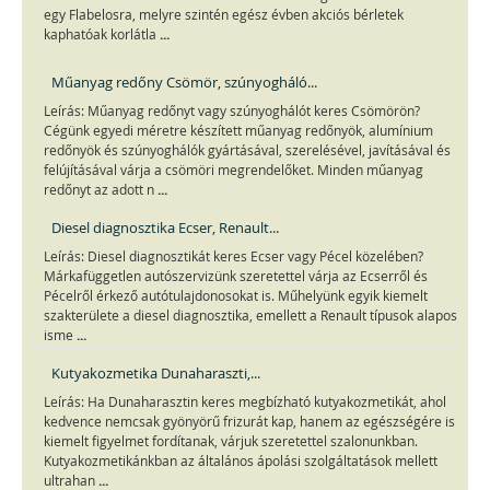
egy Flabelosra, melyre szintén egész évben akciós bérletek
...
kaphatóak korlátla
Műanyag redőny Csömör, szúnyogháló...
Leírás: Műanyag redőnyt vagy szúnyoghálót keres Csömörön?
Cégünk egyedi méretre készített műanyag redőnyök, alumínium
redőnyök és szúnyoghálók gyártásával, szerelésével, javításával és
felújításával várja a csömöri megrendelőket. Minden műanyag
...
redőnyt az adott n
Diesel diagnosztika Ecser, Renault...
Leírás: Diesel diagnosztikát keres Ecser vagy Pécel közelében?
Márkafüggetlen autószervizünk szeretettel várja az Ecserről és
Pécelről érkező autótulajdonosokat is. Műhelyünk egyik kiemelt
szakterülete a diesel diagnosztika, emellett a Renault típusok alapos
...
isme
Kutyakozmetika Dunaharaszti,...
Leírás: Ha Dunaharasztin keres megbízható kutyakozmetikát, ahol
kedvence nemcsak gyönyörű frizurát kap, hanem az egészségére is
kiemelt figyelmet fordítanak, várjuk szeretettel szalonunkban.
Kutyakozmetikánkban az általános ápolási szolgáltatások mellett
...
ultrahan