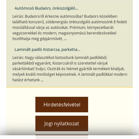
Autómosó Budaörs, önkiszolgáló...
Leírás: Budaörsről érkezne autómosóba? Budaörs közelében
található korszerű, zöldenergiás önkiszolgáló autómosónk 8 fedett
mosóállással várja az autósokat. Prémium, környezetbarát
vegyszerekkel és modern, magasnyomású berendezésekkel
...
tisztíthatja meg gépjárművét,
Laminált padló Kistarcsa, parketta...
Leírás: Nagy választékot biztosítunk laminált padlókból,
parkettákból egyaránt, Kistarcsáról is szeretettel várjuk
vásárlóinkat! Svájci, Osztrák és Német gyártók termékeit kínáljuk,
melyek kiváló minőséget képviselnek. A laminált padlókkal modern
...
hatást érhetünk
Hirdetésfelvétel
Jogi nyilatkozat