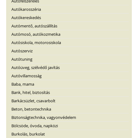
Autófelszerelés
Autókarosszéria
Autókereskedés
Autómentő, autószállítás
Autómosó, autókozmetika
Autósiskola, motorosiskola
Autószerviz
Autótuning
Autóüveg, szélvédő javítás
Autóvillamosság
Baba, mama
Bank, hitel, biztosítás
Barkácsüzlet, csavarbolt
Beton, betontechnika
Biztonságtechnika, vagyonvédelem
Bölcsöde, óvoda, napközi
Burkolás, burkolat