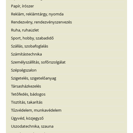
Papír, írószer
Reklám, reklámtárgy, nyomda
Rendezvény, rendezvényszervezés
Ruha, ruhaüzlet
Sport, hobby, szabadidő
Szállás, szobafoglalás
Számítástechnika
Személyszállítás, sofőrszolgálat
Szépségszalon
Szigetelés, szigetelőanyag
Társasházkezelés
Tetőfedés, bádogos
Tisztítás, takarítás
Tűzvédelem, munkavédelem
Ügyvéd, közjegyző
Uszodatechnika, szauna