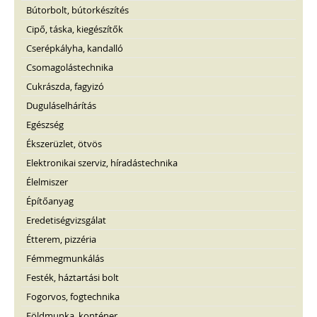
Bútorbolt, bútorkészítés
Cipő, táska, kiegészítők
Cserépkályha, kandalló
Csomagolástechnika
Cukrászda, fagyizó
Duguláselhárítás
Egészség
Ékszerüzlet, ötvös
Elektronikai szerviz, híradástechnika
Élelmiszer
Építőanyag
Eredetiségvizsgálat
Étterem, pizzéria
Fémmegmunkálás
Festék, háztartási bolt
Fogorvos, fogtechnika
Földmunka, konténer