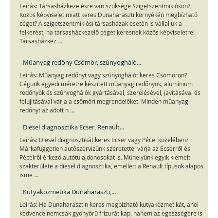
Leírás: Társasházkezelésre van szüksége Szigetszentmiklóson?
Közös képviselet miatt keres Dunaharaszti környékén megbízható
céget? A szigetszentmiklósi társasházak esetén is vállaljuk a
felkérést, ha társasházkezelő céget keresnek közös képviseletre!
...
Társasházkez
Műanyag redőny Csömör, szúnyogháló...
Leírás: Műanyag redőnyt vagy szúnyoghálót keres Csömörön?
Cégünk egyedi méretre készített műanyag redőnyök, alumínium
redőnyök és szúnyoghálók gyártásával, szerelésével, javításával és
felújításával várja a csömöri megrendelőket. Minden műanyag
...
redőnyt az adott n
Diesel diagnosztika Ecser, Renault...
Leírás: Diesel diagnosztikát keres Ecser vagy Pécel közelében?
Márkafüggetlen autószervizünk szeretettel várja az Ecserről és
Pécelről érkező autótulajdonosokat is. Műhelyünk egyik kiemelt
szakterülete a diesel diagnosztika, emellett a Renault típusok alapos
...
isme
Kutyakozmetika Dunaharaszti,...
Leírás: Ha Dunaharasztin keres megbízható kutyakozmetikát, ahol
kedvence nemcsak gyönyörű frizurát kap, hanem az egészségére is