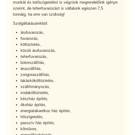
munkát és tetőszigetelést is végzünk megrendelőink igénye
szerint, de teherfuvarozást is vállalunk egészen 7,5
tonnáig, ha erre van szükség!
Szolgáltatásainkból:
árufuvarozás,
fuvarozás,
költöztetés,
közúti árufuvarozás,
teherfuvarozás,
bútorszállítás,
áruszállítás,
zongoraszállítás,
lakáskököltöztetés,
szállítmányozás,
irodaköltöztetés,
készház építés,
ökoház építés,
energiatakarékos ház építés,
hőszigetelés,
passzív ház építés,
kőműves,
generálkivitelezés,