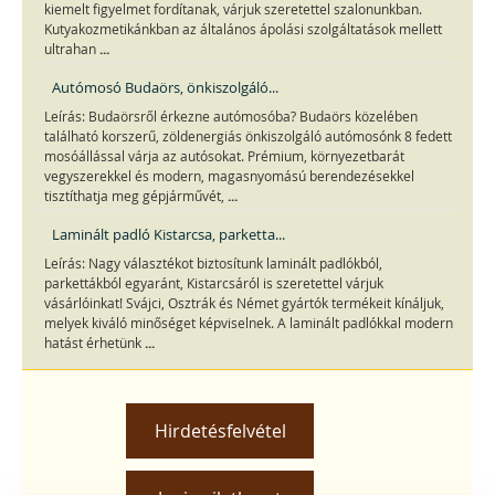
kiemelt figyelmet fordítanak, várjuk szeretettel szalonunkban.
Kutyakozmetikánkban az általános ápolási szolgáltatások mellett
...
ultrahan
Autómosó Budaörs, önkiszolgáló...
Leírás: Budaörsről érkezne autómosóba? Budaörs közelében
található korszerű, zöldenergiás önkiszolgáló autómosónk 8 fedett
mosóállással várja az autósokat. Prémium, környezetbarát
vegyszerekkel és modern, magasnyomású berendezésekkel
...
tisztíthatja meg gépjárművét,
Laminált padló Kistarcsa, parketta...
Leírás: Nagy választékot biztosítunk laminált padlókból,
parkettákból egyaránt, Kistarcsáról is szeretettel várjuk
vásárlóinkat! Svájci, Osztrák és Német gyártók termékeit kínáljuk,
melyek kiváló minőséget képviselnek. A laminált padlókkal modern
...
hatást érhetünk
Hirdetésfelvétel