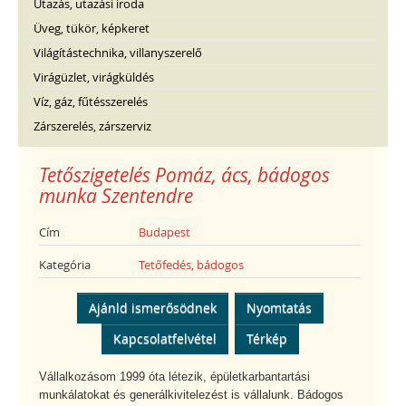
Utazás, utazási iroda
Üveg, tükör, képkeret
Világítástechnika, villanyszerelő
Virágüzlet, virágküldés
Víz, gáz, fűtésszerelés
Zárszerelés, zárszerviz
Tetőszigetelés Pomáz, ács, bádogos
munka Szentendre
Cím
Budapest
Kategória
Tetőfedés, bádogos
Ajánld ismerősödnek
Nyomtatás
Kapcsolatfelvétel
Térkép
Vállalkozásom 1999 óta létezik, épületkarbantartási
munkálatokat és generálkivitelezést is vállalunk. Bádogos