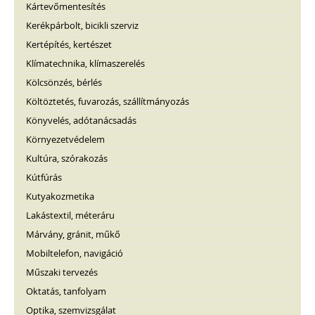
Kártevőmentesítés
Kerékpárbolt, bicikli szerviz
Kertépítés, kertészet
Klímatechnika, klímaszerelés
Kölcsönzés, bérlés
Költöztetés, fuvarozás, szállítmányozás
Könyvelés, adótanácsadás
Környezetvédelem
Kultúra, szórakozás
Kútfúrás
Kutyakozmetika
Lakástextil, méteráru
Márvány, gránit, műkő
Mobiltelefon, navigáció
Műszaki tervezés
Oktatás, tanfolyam
Optika, szemvizsgálat