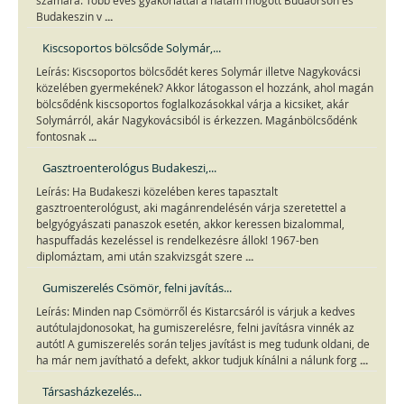
számára. Több éves gyakorlattal a hátam mögött Budaörsön és
...
Budakeszin v
Kiscsoportos bölcsőde Solymár,...
Leírás: Kiscsoportos bölcsődét keres Solymár illetve Nagykovácsi
közelében gyermekének? Akkor látogasson el hozzánk, ahol magán
bölcsődénk kiscsoportos foglalkozásokkal várja a kicsiket, akár
Solymárról, akár Nagykovácsiból is érkezzen. Magánbölcsődénk
...
fontosnak
Gasztroenterológus Budakeszi,...
Leírás: Ha Budakeszi közelében keres tapasztalt
gasztroenterológust, aki magánrendelésén várja szeretettel a
belgyógyászati panaszok esetén, akkor keressen bizalommal,
haspuffadás kezeléssel is rendelkezésre állok! 1967-ben
...
diplomáztam, ami után szakvizsgát szere
Gumiszerelés Csömör, felni javítás...
Leírás: Minden nap Csömörről és Kistarcsáról is várjuk a kedves
autótulajdonosokat, ha gumiszerelésre, felni javításra vinnék az
autót! A gumiszerelés során teljes javítást is meg tudunk oldani, de
...
ha már nem javítható a defekt, akkor tudjuk kínálni a nálunk forg
Társasházkezelés...