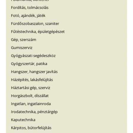
Fordítás, tolmácsolás
Fotó, ajándék, játék
Fürdőszobaszalon, szaniter
Fűtéstechnika, épületgépészet
Gép, szerszám
Gumiszerviz
Gyógyászati segédeszköz
Gyógyszertár, patika
Hangszer, hangszer javítás
Házépítés, lakásfelújítás
Háztartási gép, szerviz
Horgászbolt, díszállat
Ingatlan, ingatlainroda
Irodatechnika, pénztárgép
Kaputechnika
Kárpitos, bútorfelújítás