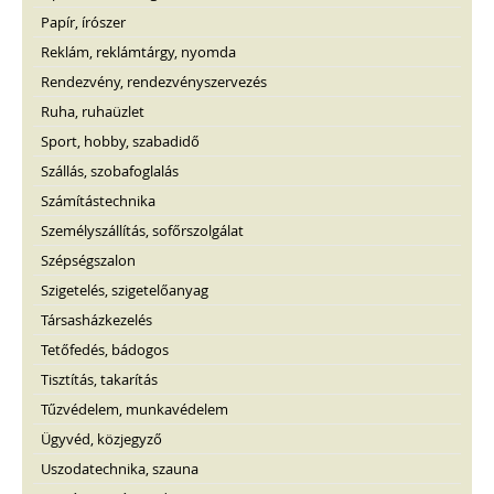
Papír, írószer
Reklám, reklámtárgy, nyomda
Rendezvény, rendezvényszervezés
Ruha, ruhaüzlet
Sport, hobby, szabadidő
Szállás, szobafoglalás
Számítástechnika
Személyszállítás, sofőrszolgálat
Szépségszalon
Szigetelés, szigetelőanyag
Társasházkezelés
Tetőfedés, bádogos
Tisztítás, takarítás
Tűzvédelem, munkavédelem
Ügyvéd, közjegyző
Uszodatechnika, szauna