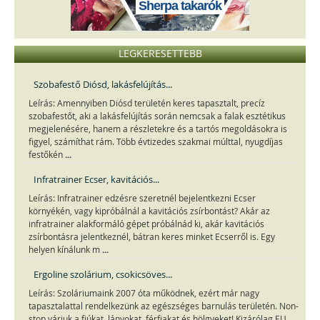
Sherpa takarók
LEGKERESETTEBB
Szobafestő Diósd, lakásfelújítás...
Leírás: Amennyiben Diósd területén keres tapasztalt, precíz
szobafestőt, aki a lakásfelújítás során nemcsak a falak esztétikus
megjelenésére, hanem a részletekre és a tartós megoldásokra is
figyel, számíthat rám. Több évtizedes szakmai múlttal, nyugdíjas
...
festőkén
Infratrainer Ecser, kavitációs...
Leírás: Infratrainer edzésre szeretnél bejelentkezni Ecser
környékén, vagy kipróbálnál a kavitációs zsírbontást? Akár az
infratrainer alakformáló gépet próbálnád ki, akár kavitációs
zsírbontásra jelentkeznél, bátran keres minket Ecserről is. Egy
...
helyen kínálunk m
Ergoline szolárium, csokicsöves...
Leírás: Szoláriumaink 2007 óta működnek, ezért már nagy
tapasztalattal rendelkezünk az egészséges barnulás területén. Non-
stop várjuk a fiúkat, lányokat, férfiakat és hölgyeket! Kizárólag EU