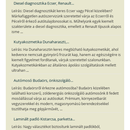
Diesel diagnosztika Ecser, Renault...
Leírás: Diesel diagnosztikát keres Ecser vagy Pécel közelében?
Márkafüggetlen autószervizünk szeretettel várja az Ecserről és
Pécelről érkező autótulajdonosokat is. Műhelyünk egyik kiemelt
szakterülete a diesel diagnosztika, emellett a Renault típusok alapos
...
isme
Kutyakozmetika Dunaharaszti,...
Leírás: Ha Dunaharasztin keres megbízható kutyakozmetikát, ahol
kedvence nemcsak gyönyörű frizurát kap, hanem az egészségére is
kiemelt figyelmet fordítanak, várjuk szeretettel szalonunkban.
Kutyakozmetikánkban az általános ápolási szolgáltatások mellett
...
ultrahan
Autómosó Budaörs, önkiszolgáló...
Leírás: Budaörsről érkezne autómosóba? Budaörs közelében
található korszerű, zöldenergiás önkiszolgáló autómosónk 8 fedett
mosóállással várja az autósokat. Prémium, környezetbarát
vegyszerekkel és modern, magasnyomású berendezésekkel
...
tisztíthatja meg gépjárművét,
Laminált padló Kistarcsa, parketta...
Leírás: Nagy választékot biztosítunk laminált padlókból,