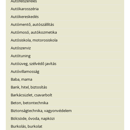
Autófelszerelés
Autókarosszéria
Autókereskedés
Autómentő, autószállítás
Autómosó, autókozmetika
Autósiskola, motorosiskola
Autószerviz
Autótuning
Autóüveg, szélvédő javítás
Autóvillamosság
Baba, mama
Bank, hitel, biztosítás
Barkácsüzlet, csavarbolt
Beton, betontechnika
Biztonságtechnika, vagyonvédelem
Bölcsöde, óvoda, napközi
Burkolás, burkolat