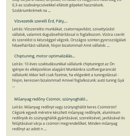
0,3-as szabványcsövekkel ellátott gépeket használunk.
...
Szoláriumkrémek na
Vízvezeték szerelő Érd, Páty,...
Leírás: Vízszerelési munkákat, csatornajavítást, szivattyúzást
vállalok, valamint duguláselhárítással is foglalkozom. Vízóra cserét
és szerelést is készséggel végzek. Országos szinten gyorsszolgálati
...
hibaelhárítást vállalok, hívjon bizalommal! Amit vállalok:
Chiptuning, motor optimalizálás...
Leírás: 10 éves szaktudásunkkal vállalunk chiptuningot az Ön
igényei és elképzelései alapján! Munkánkra szoftvergaranciát
vállalunk! Akkor kell csak fizetnie, ha elégedett a tuningolással -
hívjon, keressen bizalommal! Amivel foglalkozunk: autó tuning Gyá
...
Műanyag redőny Csömör, szúnyogháló...
Leírás: Műanyag redőnyt vagy szúnyoghálót keres Csömörön?
Cégünk egyedi méretre készített műanyag redőnyök, alumínium
redőnyök és szúnyoghálók gyártásával, szerelésével, javításával és
felújításával várja a csömöri megrendelőket. Minden műanyag
...
redőnyt az adott n