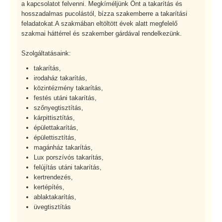
a kapcsolatot felvenni. Megkíméljünk Önt a takarítás és
hosszadalmas pucolástól, bízza szakemberre a takarítási
feladatokat.A szakmában eltöltött évek alatt megfelelő
szakmai háttérrel és szakember gárdával rendelkezünk.
Szolgáltatásaink:
takarítás,
irodaház takarítás,
közintézmény takarítás,
festés utáni takarítás,
szőnyegtisztítás,
kárpittisztítás,
épülettakarítás,
épülettisztítás,
magánház takarítás,
Lux porszívós takarítás,
felújítás utáni takarítás,
kertrendezés,
kertépítés,
ablaktakarítás,
üvegtisztítás