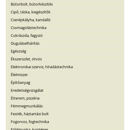
Bútorbolt, bútorkészítés
Cipő, táska, kiegészítők
Cserépkályha, kandalló
Csomagolástechnika
Cukrászda, fagyizó
Duguláselhárítás
Egészség
Ékszerüzlet, ötvös
Elektronikai szerviz, híradástechnika
Élelmiszer
Építőanyag
Eredetiségvizsgálat
Étterem, pizzéria
Fémmegmunkálás
Festék, háztartási bolt
Fogorvos, fogtechnika
Földmunka, konténer