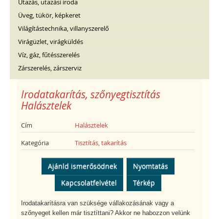
Utazás, utazási iroda
Üveg, tükör, képkeret
Világítástechnika, villanyszerelő
Virágüzlet, virágküldés
Víz, gáz, fűtésszerelés
Zárszerelés, zárszerviz
Irodatakarítás, szőnyegtisztítás
Halásztelek
Cím
Halásztelek
Kategória
Tisztítás, takarítás
Ajánld ismerősödnek
Nyomtatás
Kapcsolatfelvétel
Térkép
Irodatakarításra van szüksége vállakozásának vagy a
szőnyeget kellen már tisztíttani? Akkor ne habozzon velünk