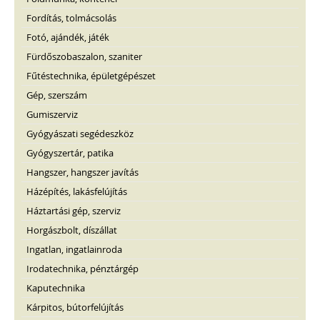
Fordítás, tolmácsolás
Fotó, ajándék, játék
Fürdőszobaszalon, szaniter
Fűtéstechnika, épületgépészet
Gép, szerszám
Gumiszerviz
Gyógyászati segédeszköz
Gyógyszertár, patika
Hangszer, hangszer javítás
Házépítés, lakásfelújítás
Háztartási gép, szerviz
Horgászbolt, díszállat
Ingatlan, ingatlainroda
Irodatechnika, pénztárgép
Kaputechnika
Kárpitos, bútorfelújítás