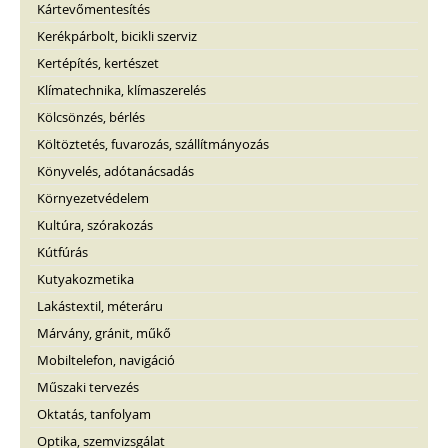
Kártevőmentesítés
Kerékpárbolt, bicikli szerviz
Kertépítés, kertészet
Klímatechnika, klímaszerelés
Kölcsönzés, bérlés
Költöztetés, fuvarozás, szállítmányozás
Könyvelés, adótanácsadás
Környezetvédelem
Kultúra, szórakozás
Kútfúrás
Kutyakozmetika
Lakástextil, méteráru
Márvány, gránit, műkő
Mobiltelefon, navigáció
Műszaki tervezés
Oktatás, tanfolyam
Optika, szemvizsgálat