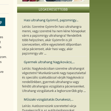
LEGKERESETTEBB
Hasi ultrahang Gyömrő, pajzsmirigy...
ép
Leírás: Szeretne Gyömrőn hasi ultrahangra
menni, vagy szeretné ha nem kéne hónapokat
várni a pajzsmirigy ultrahangra? Rendelőnk
ves
több helyszínen, akár Gyömrőn is jól
t
szervezetten, előre egyeztetett időpontban
s
várja pácienseit, akár hasi vagy, akár
...
pajzsmirigy ultr
ozom.
Gyermek ultrahang Nagykovácsi,...
és
Leírás: Nagykovácsiban szeretne ultrahangot
sre
végeztetni? Munkatársaink nagy tapasztalattal
és speciális szaktudással várják Nagykovácsi
rendelőnkben, gyermek ultrahangra vagy
felnőtt ultrahangos vizsgálatra pácienseinket.
...
Ultrahang vizsgálatunk a legkorszerűbb gép
Műszaki vizsgáztatás Dunakeszi,...
Leírás: Autószervizünk szeretettel várja
Dunakesziről is az autótulajdonosokat,