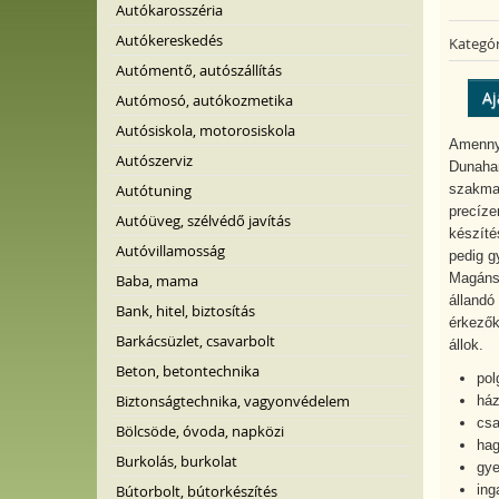
Autókarosszéria
Autókereskedés
Kategór
Autómentő, autószállítás
Aj
Autómosó, autókozmetika
Autósiskola, motorosiskola
Amennyi
Autószerviz
Dunahar
szakmai
Autótuning
precíze
Autóüveg, szélvédő javítás
készítés
Autóvillamosság
pedig g
Magánsz
Baba, mama
állandó
Bank, hitel, biztosítás
érkezők
Barkácsüzlet, csavarbolt
állok.
Beton, betontechnika
pol
Biztonságtechnika, vagyonvédelem
ház
csa
Bölcsöde, óvoda, napközi
hag
Burkolás, burkolat
gye
ing
Bútorbolt, bútorkészítés