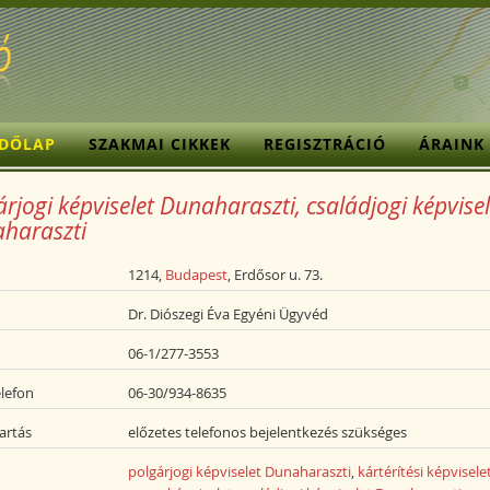
ZDŐLAP
SZAKMAI CIKKEK
REGISZTRÁCIÓ
ÁRAINK
rjogi képviselet Dunaharaszti, családjogi képvisel
haraszti
1214,
Budapest
, Erdősor u. 73.
Dr. Diószegi Éva Egyéni Ügyvéd
06-1/277-3553
lefon
06-30/934-8635
artás
előzetes telefonos bejelentkezés szükséges
polgárjogi képviselet Dunaharaszti
,
kártérítési képvisele