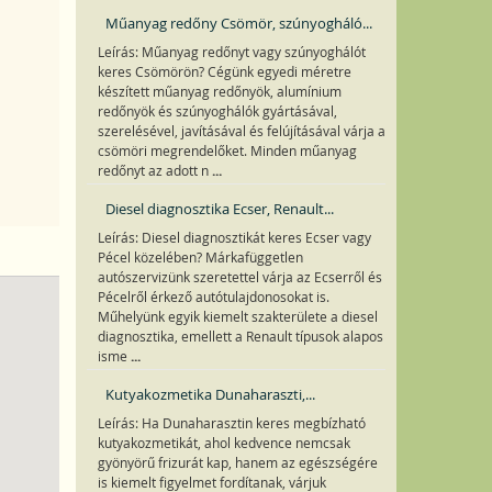
Műanyag redőny Csömör, szúnyogháló...
Leírás: Műanyag redőnyt vagy szúnyoghálót
keres Csömörön? Cégünk egyedi méretre
készített műanyag redőnyök, alumínium
redőnyök és szúnyoghálók gyártásával,
szerelésével, javításával és felújításával várja a
csömöri megrendelőket. Minden műanyag
...
redőnyt az adott n
Diesel diagnosztika Ecser, Renault...
Leírás: Diesel diagnosztikát keres Ecser vagy
Pécel közelében? Márkafüggetlen
autószervizünk szeretettel várja az Ecserről és
Pécelről érkező autótulajdonosokat is.
Műhelyünk egyik kiemelt szakterülete a diesel
diagnosztika, emellett a Renault típusok alapos
...
isme
Kutyakozmetika Dunaharaszti,...
Leírás: Ha Dunaharasztin keres megbízható
kutyakozmetikát, ahol kedvence nemcsak
gyönyörű frizurát kap, hanem az egészségére
is kiemelt figyelmet fordítanak, várjuk