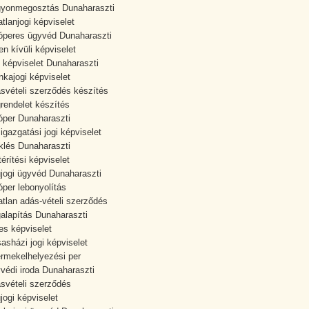
yonmegosztás Dunaharaszti
atlanjogi képviselet
óperes ügyvéd Dunaharaszti
en kívüli képviselet
i képviselet Dunaharaszti
kajogi képviselet
svételi szerződés készítés
rendelet készítés
óper Dunaharaszti
igazgatási jogi képviselet
klés Dunaharaszti
térítési képviselet
jogi ügyvéd Dunaharaszti
óper lebonyolítás
atlan adás-vételi szerződés
alapítás Dunaharaszti
es képviselet
sasházi jogi képviselet
rmekelhelyezési per
védi iroda Dunaharaszti
svételi szerződés
jogi képviselet