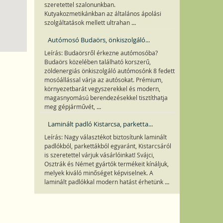
szeretettel szalonunkban.
Kutyakozmetikánkban az általános ápolási
...
szolgáltatások mellett ultrahan
Autómosó Budaörs, önkiszolgáló...
Leírás: Budaörsről érkezne autómosóba?
Budaörs közelében található korszerű,
zöldenergiás önkiszolgáló autómosónk 8 fedett
mosóállással várja az autósokat. Prémium,
környezetbarát vegyszerekkel és modern,
magasnyomású berendezésekkel tisztíthatja
...
meg gépjárművét,
Laminált padló Kistarcsa, parketta...
Leírás: Nagy választékot biztosítunk laminált
padlókból, parkettákból egyaránt, Kistarcsáról
is szeretettel várjuk vásárlóinkat! Svájci,
Osztrák és Német gyártók termékeit kínáljuk,
melyek kiváló minőséget képviselnek. A
...
laminált padlókkal modern hatást érhetünk