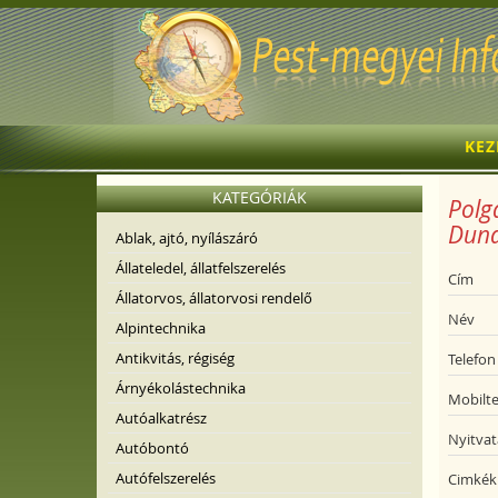
KE
KATEGÓRIÁK
Polgá
Duna
Ablak, ajtó, nyílászáró
Állateledel, állatfelszerelés
Cím
Állatorvos, állatorvosi rendelő
Név
Alpintechnika
Antikvitás, régiség
Telefon
Árnyékolástechnika
Mobilte
Autóalkatrész
Nyitvat
Autóbontó
Autófelszerelés
Cimkék