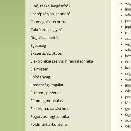
vag
Cipő, táska, kiegészítők
ing
Cserépkályha, kandalló
vál
per
Csomagolástechnika
jog
Cukrászda, fagyizó
mun
Duguláselhárítás
adá
vég
Egészség
vál
Ékszerüzlet, ötvös
köz
Elektronikai szerviz, híradástechnika
örö
kár
Élelmiszer
cég
Építőanyag
vál
Eredetiségvizsgálat
ing
cég
Étterem, pizzéria
per
Fémmegmunkálás
tár
Festék, háztartási bolt
gye
ügy
Fogorvos, fogtechnika
adá
Földmunka, konténer
cég