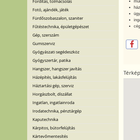
Fordítás, tolmácsolás
mun
ház
Fotó, ajándék, játék
ügy
Fürdőszobaszalon, szaniter
ing
cég
Fűtéstechnika, épületgépészet
Gép, szerszám
Gumiszerviz
Gyógyászati segédeszköz
Gyógyszertár, patika
Hangszer, hangszer javítás
Térké
Házépítés, lakásfelújítás
Háztartási gép, szerviz
Horgászbolt, díszállat
Ingatlan, ingatlainroda
Irodatechnika, pénztárgép
Kaputechnika
Kárpitos, bútorfelújítás
Kártevőmentesítés