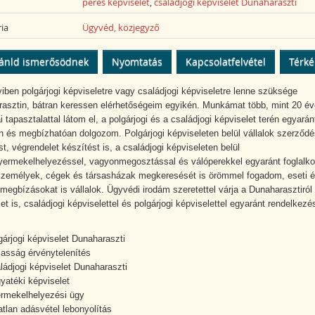
peres képviselet
,
családjogi képviselet Dunaharaszti
ia
Ügyvéd, közjegyző
ánld ismerősödnek
Nyomtatás
Kapcsolatfelvétel
Térk
ben polgárjogi képviseletre vagy családjogi képviseletre lenne szüksége
asztin, bátran keressen elérhetőségeim egyikén. Munkámat több, mint 20 é
 tapasztalattal látom el, a polgárjogi és a családjogi képviselet terén egyarán
n és megbízhatóan dolgozom. Polgárjogi képviseleten belül vállalok szerződé
t, végrendelet készítést is, a családjogi képviseleten belül
yermekelhelyezéssel, vagyonmegosztással és válóperekkel egyaránt foglalk
emélyek, cégek és társasházak megkeresését is örömmel fogadom, eseti 
 megbízásokat is vállalok. Ügyvédi irodám szeretettel várja a Dunaharasztiról
et is, családjogi képviselettel és polgárjogi képviselettel egyaránt rendelkezé
gárjogi képviselet Dunaharaszti
asság érvénytelenítés
ládjogi képviselet Dunaharaszti
yatéki képviselet
rmekelhelyezési ügy
atlan adásvétel lebonyolítás