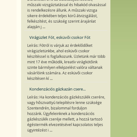
műszaki vizsgáztatással és hibakód olvasással
is rendelkezésre állunk. A műszaki vizsga
sikere érdekében teljes körű átvizsgálást,
felkészítést, és szükség szerint árajánlat
...
alapján j
Virágüzlet Fót, esküvői csokor Fót
Leírás: Fótról is várjuk az érdeklődőket
virágüzletünkbe, ahol esküvői csokor
készítéssel is foglalkozunk. Üzletünk már több
mint 17 éve működik, kreatív virágkötőink
szinte bármilyen elképzelést valóra váltanak
vásárlóink számára. Az esküvői csokor
...
készítésen kí
Kondenzációs gázkazán csere...
Leírás: Ha kondenzációs gázkészülék cserére,
vagy hőszivattyú telepítésre lenne szüksége
Szentendrén, bizalommal forduljon
hozzánk. Ügyfeleinknek a kondenzációs
gázkészülék cseréje mellett, a hozzá tartozó
égéstermék elvezetésével kapcsolatos teljes
...
ügyintézést i