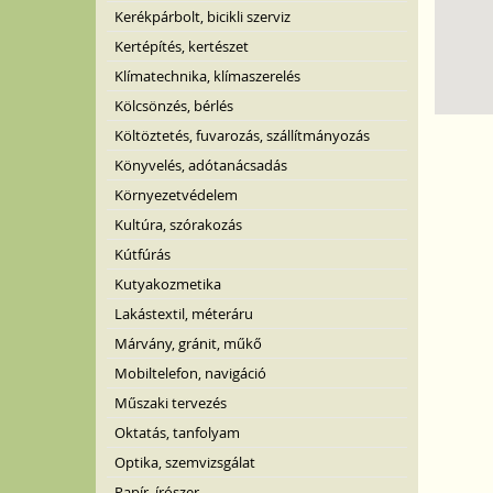
Kerékpárbolt, bicikli szerviz
Kertépítés, kertészet
Klímatechnika, klímaszerelés
Kölcsönzés, bérlés
Költöztetés, fuvarozás, szállítmányozás
Könyvelés, adótanácsadás
Környezetvédelem
Kultúra, szórakozás
Kútfúrás
Kutyakozmetika
Lakástextil, méteráru
Márvány, gránit, műkő
Mobiltelefon, navigáció
Műszaki tervezés
Oktatás, tanfolyam
Optika, szemvizsgálat
Papír, írószer