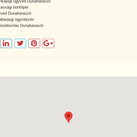
kajogi ügyvéd Dunaharaszti
assági bontóper
véd Dunaharaszti
atlanjogi ügyintézés
módosítás Dunaharaszti
p