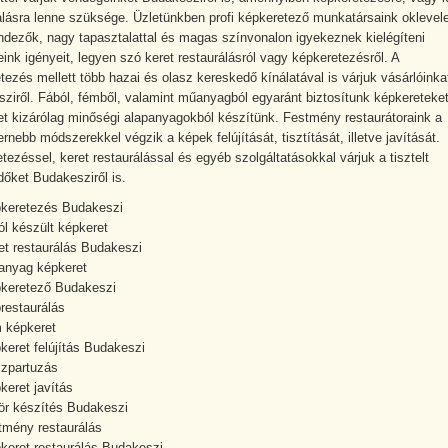
álásra lenne szüksége. Üzletünkben profi képkeretező munkatársaink oklevel
ndezők, nagy tapasztalattal és magas színvonalon igyekeznek kielégíteni
ink igényeit, legyen szó keret restaurálásról vagy képkeretezésről. A
tezés mellett több hazai és olasz kereskedő kínálatával is várjuk vásárlóinka
ziről. Fából, fémből, valamint műanyagból egyaránt biztosítunk képkereteket
t kizárólag minőségi alapanyagokból készítünk. Festmény restaurátoraink a
rnebb módszerekkel végzik a képek felújítását, tisztítását, illetve javítását.
tezéssel, keret restaurálással és egyéb szolgáltatásokkal várjuk a tisztelt
dőket Budakesziről is.
keretezés Budakeszi
ól készült képkeret
et restaurálás Budakeszi
nyag képkeret
keretező Budakeszi
restaurálás
 képkeret
keret felújítás Budakeszi
zpartuzás
keret javítás
ör készítés Budakeszi
tmény restaurálás
keret restaurálás Budakeszi