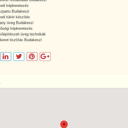
edi képkeretezés
zpartu Budakeszi
edi tükör készítés
fany üveg Budakeszi
őségi képkeretezés
sőépítészeti üveg technikák
keret tisztítás Budakeszi
p