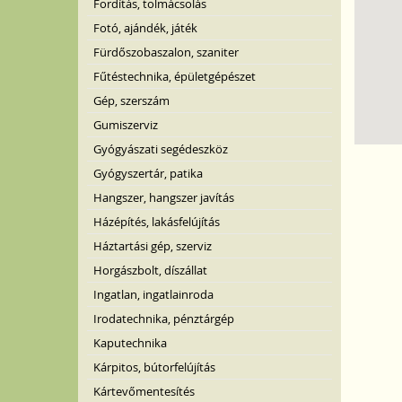
Fordítás, tolmácsolás
Fotó, ajándék, játék
Fürdőszobaszalon, szaniter
Fűtéstechnika, épületgépészet
Gép, szerszám
Gumiszerviz
Gyógyászati segédeszköz
Gyógyszertár, patika
Hangszer, hangszer javítás
Házépítés, lakásfelújítás
Háztartási gép, szerviz
Horgászbolt, díszállat
Ingatlan, ingatlainroda
Irodatechnika, pénztárgép
Kaputechnika
Kárpitos, bútorfelújítás
Kártevőmentesítés