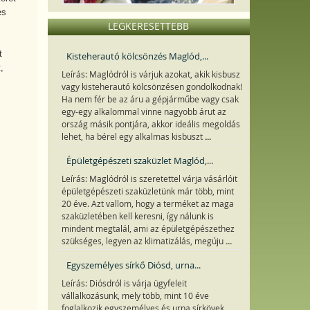
es
LEGKERESETTEBB
t
Kisteherautó kölcsönzés Maglód,...
,
Leírás: Maglódról is várjuk azokat, akik kisbusz
vagy kisteherautó kölcsönzésen gondolkodnak!
Ha nem fér be az áru a gépjárműbe vagy csak
egy-egy alkalommal vinne nagyobb árut az
ország másik pontjára, akkor ideális megoldás
...
lehet, ha bérel egy alkalmas kisbuszt
Épületgépészeti szaküzlet Maglód,...
Leírás: Maglódról is szeretettel várja vásárlóit
épületgépészeti szaküzletünk már több, mint
20 éve. Azt vallom, hogy a terméket az maga
szaküzletében kell keresni, így nálunk is
mindent megtalál, ami az épületgépészethez
...
szükséges, legyen az klimatizálás, megúju
Egyszemélyes sírkő Diósd, urna...
Leírás: Diósdról is várja ügyfeleit
vállalkozásunk, mely több, mint 10 éve
foglalkozik egyszemélyes és urna sírkövek