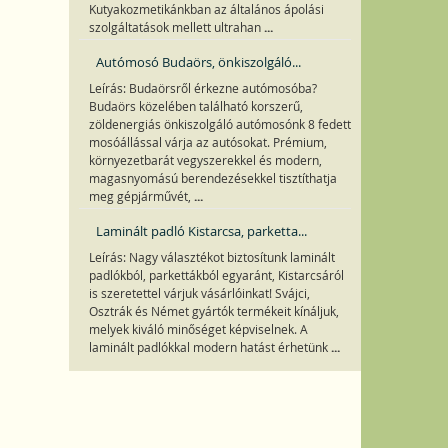
Kutyakozmetikánkban az általános ápolási
...
szolgáltatások mellett ultrahan
Autómosó Budaörs, önkiszolgáló...
Leírás: Budaörsről érkezne autómosóba?
Budaörs közelében található korszerű,
zöldenergiás önkiszolgáló autómosónk 8 fedett
mosóállással várja az autósokat. Prémium,
környezetbarát vegyszerekkel és modern,
magasnyomású berendezésekkel tisztíthatja
...
meg gépjárművét,
Laminált padló Kistarcsa, parketta...
Leírás: Nagy választékot biztosítunk laminált
padlókból, parkettákból egyaránt, Kistarcsáról
is szeretettel várjuk vásárlóinkat! Svájci,
Osztrák és Német gyártók termékeit kínáljuk,
melyek kiváló minőséget képviselnek. A
...
laminált padlókkal modern hatást érhetünk