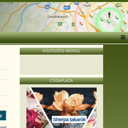
KÖZÖSSÉGI MODUL
CSIGAPLÁZA
ép
Sherpa takarók
eret