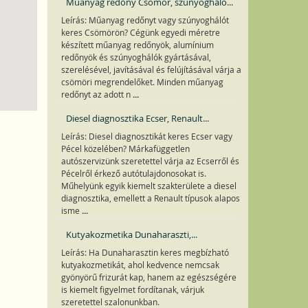
Műanyag redőny Csömör, szúnyogháló...
Leírás: Műanyag redőnyt vagy szúnyoghálót
keres Csömörön? Cégünk egyedi méretre
készített műanyag redőnyök, alumínium
redőnyök és szúnyoghálók gyártásával,
szerelésével, javításával és felújításával várja a
csömöri megrendelőket. Minden műanyag
...
redőnyt az adott n
Diesel diagnosztika Ecser, Renault...
Leírás: Diesel diagnosztikát keres Ecser vagy
Pécel közelében? Márkafüggetlen
autószervizünk szeretettel várja az Ecserről és
Pécelről érkező autótulajdonosokat is.
Műhelyünk egyik kiemelt szakterülete a diesel
diagnosztika, emellett a Renault típusok alapos
...
isme
Kutyakozmetika Dunaharaszti,...
Leírás: Ha Dunaharasztin keres megbízható
kutyakozmetikát, ahol kedvence nemcsak
gyönyörű frizurát kap, hanem az egészségére
is kiemelt figyelmet fordítanak, várjuk
szeretettel szalonunkban.