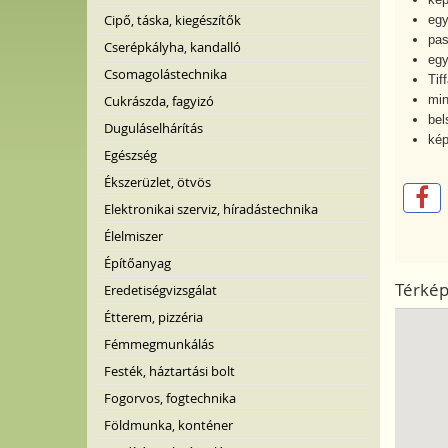
Cipő, táska, kiegészítők
egy
pas
Cserépkályha, kandalló
egy
Csomagolástechnika
Tif
Cukrászda, fagyizó
min
bel
Duguláselhárítás
kép
Egészség
Ékszerüzlet, ötvös
Elektronikai szerviz, híradástechnika
Élelmiszer
Építőanyag
Térké
Eredetiségvizsgálat
Étterem, pizzéria
Fémmegmunkálás
Festék, háztartási bolt
Fogorvos, fogtechnika
Földmunka, konténer