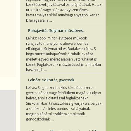
készítésével, javításával és felújításával. Ha az
urna sírkő vagy akár az egyszemélyes,
kétszemélyes sírkő minőségi anyagból került
...
kifaragásra, a
Ruhajavítás Solymár, műszövés...
Leírás: Több, mint 4 évtizede működik
ruhajavító műhelyünk, ahova érdemes
ellátogatni Solymárról és Budakesziről is. S
hogy miért? Ruhajavítónk a ruhák javítása
mellett egyedi méret alapján vett ruhákat is
készít. Foglalkozunk műszövéssel is, ami akkor
...
hasznos, h
Felnőtt síoktatás, gyermek...
Leírás: Szigetszentmiklós közelében keres
gyermekének vagy felnőttként magának olyan
helyet, ahol síoktatással foglalkoznak?
Síiskolánkban tavasztól-őszig várják a sípályák
a síelőket. A síelés pontos szabályainak
megtanulásáról szakképzett oktatók
...
gondoskodnak,