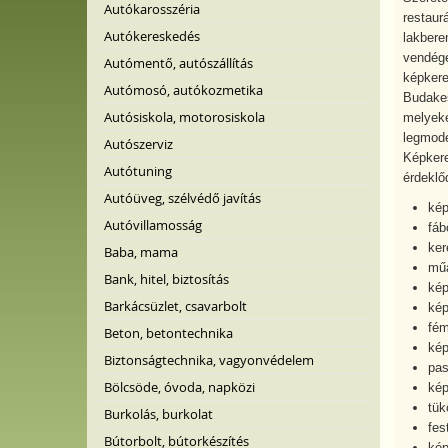
Autókarosszéria
restaur
Autókereskedés
lakbere
vendége
Autómentő, autószállítás
képkere
Autómosó, autókozmetika
Budakes
Autósiskola, motorosiskola
melyeke
legmode
Autószerviz
Képkere
Autótuning
érdeklő
Autóüveg, szélvédő javítás
kép
Autóvillamosság
fáb
ker
Baba, mama
műa
Bank, hitel, biztosítás
kép
Barkácsüzlet, csavarbolt
kép
fém
Beton, betontechnika
kép
Biztonságtechnika, vagyonvédelem
pas
Bölcsöde, óvoda, napközi
kép
tük
Burkolás, burkolat
fes
Bútorbolt, bútorkészítés
kép