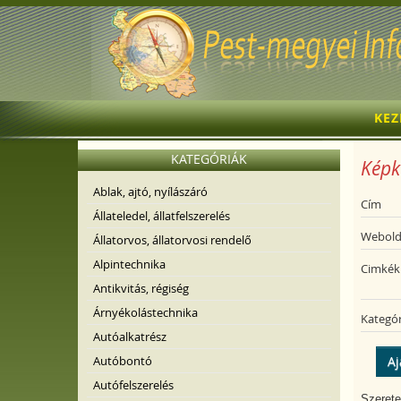
KE
KATEGÓRIÁK
Képk
Ablak, ajtó, nyílászáró
Cím
Állateledel, állatfelszerelés
Webold
Állatorvos, állatorvosi rendelő
Alpintechnika
Cimkék
Antikvitás, régiség
Árnyékolástechnika
Kategór
Autóalkatrész
Autóbontó
Aj
Autófelszerelés
Szerete