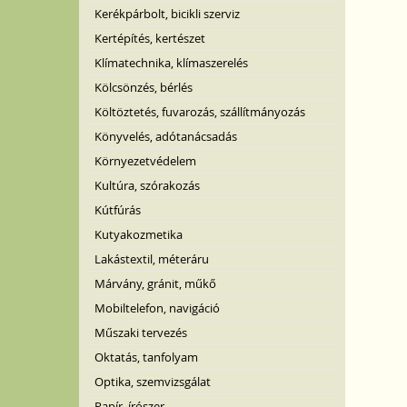
Kerékpárbolt, bicikli szerviz
Kertépítés, kertészet
Klímatechnika, klímaszerelés
Kölcsönzés, bérlés
Költöztetés, fuvarozás, szállítmányozás
Könyvelés, adótanácsadás
Környezetvédelem
Kultúra, szórakozás
Kútfúrás
Kutyakozmetika
Lakástextil, méteráru
Márvány, gránit, műkő
Mobiltelefon, navigáció
Műszaki tervezés
Oktatás, tanfolyam
Optika, szemvizsgálat
Papír, írószer