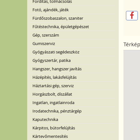
Fordítás, tolmácsolás
Fotó, ajándék, játék
Fürdőszobaszalon, szaniter
Fűtéstechnika, épületgépészet
Gép, szerszám
Térké
Gumiszerviz
Gyógyászati segédeszköz
Gyógyszertár, patika
Hangszer, hangszer javítás
Házépítés, lakásfelújítás
Háztartási gép, szerviz
Horgászbolt, díszállat
Ingatlan, ingatlainroda
Irodatechnika, pénztárgép
Kaputechnika
Kárpitos, bútorfelújítás
Kártevőmentesítés