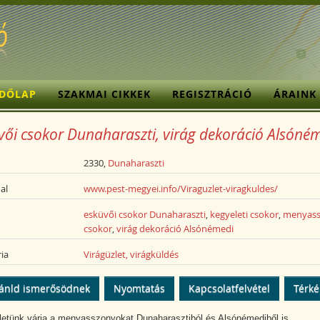
ZDŐLAP
SZAKMAI CIKKEK
REGISZTRÁCIÓ
ÁRAINK
vői csokor Dunaharaszti, virág dekoráció Alsóné
2330,
Dunaharaszti
al
www.pest-megyei.info/Viraguzlet-viragkuldes/
esküvői csokor Dunaharaszti
,
kegyeleti csokor
,
menyass
csokor
,
virág dekoráció Alsónémedi
ia
Virágüzlet, virágküldés
ánld ismerősödnek
Nyomtatás
Kapcsolatfelvétel
Térk
letünk várja a menyasszonyokat Dunaharasztiból és Alsónémediből is,