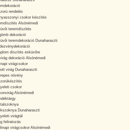
emdekoráció
zorú rendelés
yasszonyi csokor készítés
emdíszités Alsónémedi
üvői teremdíszités
gömb dekoráció
üvői teremdekoráció Dunaharaszti
dezvénydekoráció
plom díszítés esküvőre
virág dekoráció Alsónémedi
napi virágcsokor
ott virág Dunaharaszti
repes növény
zorúkészítés
yeleti csokor
konvirág Alsónémedi
ndéktárgy
talszoknya
kszoknya Dunaharaszti
yeleti virágtál
g feliratozás
linapi virágcsokor Alsónémedi