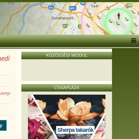
KÖZÖSSÉGI MODUL
medi
CSIGAPLÁZA
zonyi
ép
Sherpa takarók