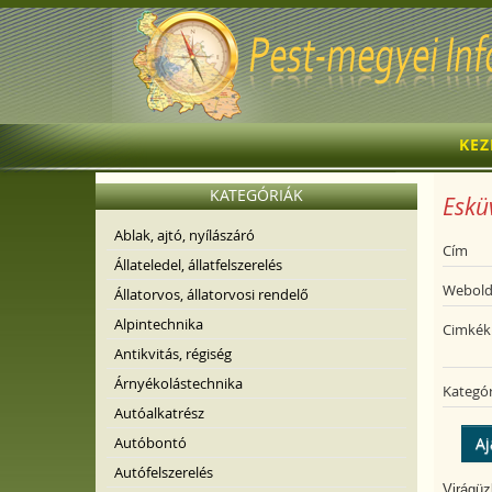
KE
KATEGÓRIÁK
Eskü
Ablak, ajtó, nyílászáró
Cím
Állateledel, állatfelszerelés
Webold
Állatorvos, állatorvosi rendelő
Alpintechnika
Cimkék
Antikvitás, régiség
Árnyékolástechnika
Kategór
Autóalkatrész
Autóbontó
Aj
Autófelszerelés
Virágüz