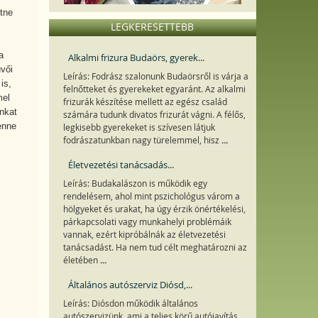
tne
LEGKERESETTEBB
a
Alkalmi frizura Budaörs, gyerek...
vői
Leírás: Fodrász szalonunk Budaörsről is várja a
is,
felnőtteket és gyerekeket egyaránt. Az alkalmi
mel
frizurák készítése mellett az egész család
inkat
számára tudunk divatos frizurát vágni. A félős,
enne
legkisebb gyerekeket is szívesen látjuk
...
fodrászatunkban nagy türelemmel, hisz
Életvezetési tanácsadás...
Leírás: Budakalászon is működik egy
rendelésem, ahol mint pszichológus várom a
hölgyeket és urakat, ha úgy érzik önértékelési,
párkapcsolati vagy munkahelyi problémáik
vannak, ezért kipróbálnák az életvezetési
tanácsadást. Ha nem tud célt meghatározni az
...
életében
Általános autószerviz Diósd,...
Leírás: Diósdon működik általános
autószervizünk, ami a teljes körű autójavítás