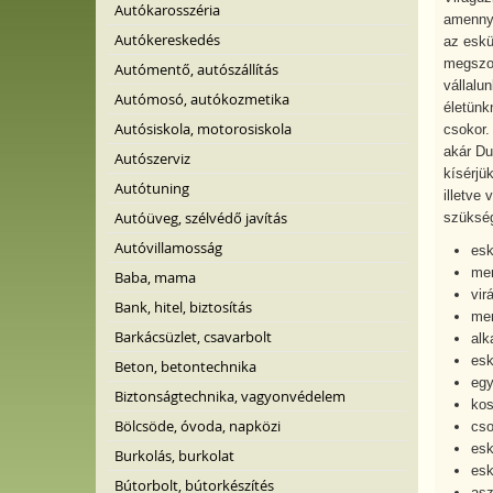
Autókarosszéria
amennyi
Autókereskedés
az eskü
megszok
Autómentő, autószállítás
vállalu
Autómosó, autókozmetika
életünk
Autósiskola, motorosiskola
csokor. 
akár Du
Autószerviz
kísérjü
Autótuning
illetve 
Autóüveg, szélvédő javítás
szükség
Autóvillamosság
esk
men
Baba, mama
vir
Bank, hitel, biztosítás
men
Barkácsüzlet, csavarbolt
alk
esk
Beton, betontechnika
egy
Biztonságtechnika, vagyonvédelem
kos
Bölcsöde, óvoda, napközi
cso
esk
Burkolás, burkolat
esk
Bútorbolt, bútorkészítés
asz