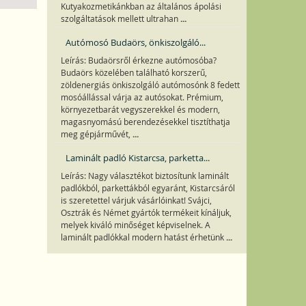
Kutyakozmetikánkban az általános ápolási
...
szolgáltatások mellett ultrahan
Autómosó Budaörs, önkiszolgáló...
Leírás: Budaörsről érkezne autómosóba?
Budaörs közelében található korszerű,
zöldenergiás önkiszolgáló autómosónk 8 fedett
mosóállással várja az autósokat. Prémium,
környezetbarát vegyszerekkel és modern,
magasnyomású berendezésekkel tisztíthatja
...
meg gépjárművét,
Laminált padló Kistarcsa, parketta...
Leírás: Nagy választékot biztosítunk laminált
padlókból, parkettákból egyaránt, Kistarcsáról
is szeretettel várjuk vásárlóinkat! Svájci,
Osztrák és Német gyártók termékeit kínáljuk,
melyek kiváló minőséget képviselnek. A
...
laminált padlókkal modern hatást érhetünk