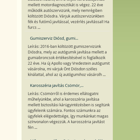
mellett motordiagnosztikát is végez. 22 éve
működik autószervizünk, mely nemrégiben
költözött Diósdra. Várjuk autószervizünkben
fék és futómű javítással, vezérlés javítással! Ha
...
furcs
Gumiszerviz Diósd, gumi...
Leírás: 2016-ban költözött gumiszervizünk
Diósdra, mely az autógumik javítása mellett a
gumiabroncsok értékesítésével is foglalkozik
22 éve. Ha új Apollo vagy Vredestein autógumit
vásárolna, mi várjuk Önt Diósdon széles
...
kínálattal, ahol az új autógumihoz vásárolh
Karosszéria javítás Csömör,...
Leírás: Csömörről is érdemes ellátogatni
műhelyünkbe, ahol a karosszéria javítása
mellett biztosítási kárügyintézésben is segítünk
ügyfeleink számára. Fontos számunkra az
ügyfelek elégedettsége, így munkánkat magas
színvonalon végezzük. A karosszéria javítást
...
fén