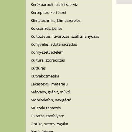
Kerékpárbolt, bicikli szerviz
Kertépítés, kertészet
Klímatechnika, klímaszerelés
Kölcsönzés, bérlés
Költöztetés, fuvarozás, szállítmányozás
Könyvelés, adótanácsadás
Környezetvédelem
Kultúra, szórakozás
Kútfúrás
Kutyakozmetika
Lakástextil, méteráru
Márvány, gránit, műkő
Mobiltelefon, navigáció
Műszaki tervezés
Oktatás, tanfolyam
Optika, szemvizsgálat
Papír, írószer