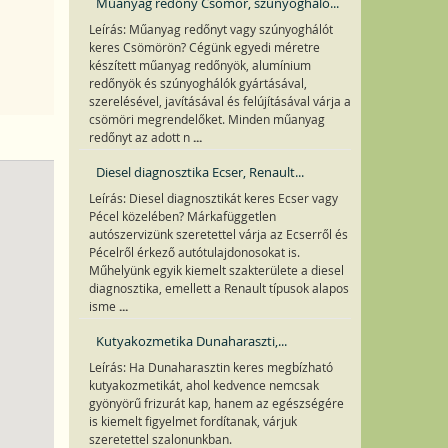
Műanyag redőny Csömör, szúnyogháló...
Leírás: Műanyag redőnyt vagy szúnyoghálót
keres Csömörön? Cégünk egyedi méretre
készített műanyag redőnyök, alumínium
redőnyök és szúnyoghálók gyártásával,
szerelésével, javításával és felújításával várja a
csömöri megrendelőket. Minden műanyag
...
redőnyt az adott n
Diesel diagnosztika Ecser, Renault...
Leírás: Diesel diagnosztikát keres Ecser vagy
Pécel közelében? Márkafüggetlen
autószervizünk szeretettel várja az Ecserről és
Pécelről érkező autótulajdonosokat is.
Műhelyünk egyik kiemelt szakterülete a diesel
diagnosztika, emellett a Renault típusok alapos
...
isme
Kutyakozmetika Dunaharaszti,...
Leírás: Ha Dunaharasztin keres megbízható
kutyakozmetikát, ahol kedvence nemcsak
gyönyörű frizurát kap, hanem az egészségére
is kiemelt figyelmet fordítanak, várjuk
szeretettel szalonunkban.