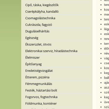
Cipő, táska, kiegészítők
ter
kos
Cserépkályha, kandalló
men
Csomagolástechnika
ter
Cukrászda, fagyizó
esk
lég
Duguláselhárítás
esk
Egészség
ren
tem
Ékszerüzlet, ötvös
élő
Elektronikai szerviz, híradástechnika
név
Élelmiszer
vág
cse
Építőanyag
kos
Eredetiségvizsgálat
keg
Étterem, pizzéria
bal
ajá
Fémmegmunkálás
asz
Festék, háztartási bolt
szé
Fogorvos, fogtechnika
keg
üve
Földmunka, konténer
szü