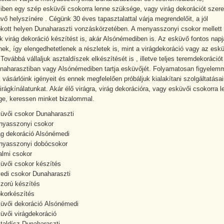
ben egy szép esküvői csokorra lenne szüksége, vagy virág dekorációt szere
vő helyszínére . Cégünk 30 éves tapasztalattal várja megrendelőit, a jól
ott helyen Dunaharaszti vonzáskörzetében. A menyasszonyi csokor mellett
nk virág dekoráció készítést is, akár Alsónémediben is. Az esküvő fontos napj
nek, így elengedhetetlenek a részletek is, mint a virágdekoráció vagy az eskü
Továbbá vállaljuk asztaldíszek elkészítését is , illetve teljes teremdekorációt 
naharasztiban vagy Alsónémediben tartja esküvőjét. Folyamatosan figyelem
k vásárlóink igényeit és ennek megfelelően próbáljuk kialakítani szolgáltatása
virágkínálatunkat. Akár élő virágra, virág dekorációra, vagy esküvői csokorra l
e, keressen minket bizalommal.
üvői csokor Dunaharaszti
yasszonyi csokor
ág dekoráció Alsónémedi
yasszonyi dobócsokor
almi csokor
üvői csokor készítés
edi csokor Dunaharaszti
zorú készítés
korkészítés
üvői dekoráció Alsónémedi
üvői virágdekoráció
taldísz Dunaharaszti