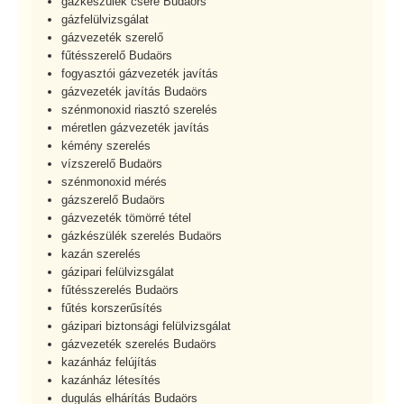
gázkészülék csere Budaörs
gázfelülvizsgálat
gázvezeték szerelő
fűtésszerelő Budaörs
fogyasztói gázvezeték javítás
gázvezeték javítás Budaörs
szénmonoxid riasztó szerelés
méretlen gázvezeték javítás
kémény szerelés
vízszerelő Budaörs
szénmonoxid mérés
gázszerelő Budaörs
gázvezeték tömörré tétel
gázkészülék szerelés Budaörs
kazán szerelés
gázipari felülvizsgálat
fűtésszerelés Budaörs
fűtés korszerűsítés
gázipari biztonsági felülvizsgálat
gázvezeték szerelés Budaörs
kazánház felújítás
kazánház létesítés
dugulás elhárítás Budaörs