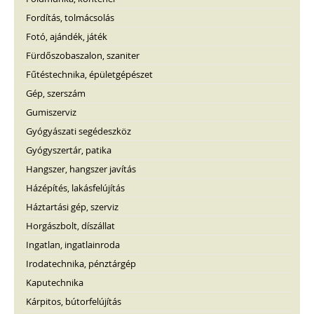
Fordítás, tolmácsolás
Fotó, ajándék, játék
Fürdőszobaszalon, szaniter
Fűtéstechnika, épületgépészet
Gép, szerszám
Gumiszerviz
Gyógyászati segédeszköz
Gyógyszertár, patika
Hangszer, hangszer javítás
Házépítés, lakásfelújítás
Háztartási gép, szerviz
Horgászbolt, díszállat
Ingatlan, ingatlainroda
Irodatechnika, pénztárgép
Kaputechnika
Kárpitos, bútorfelújítás