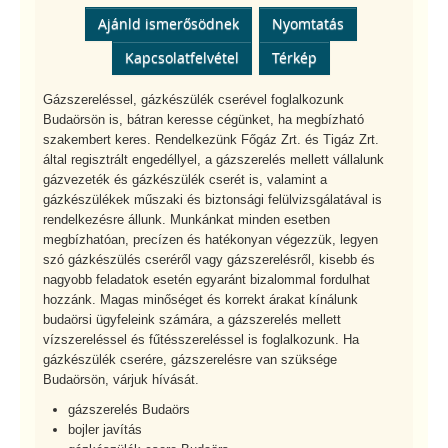
Ajánld ismerősödnek
Nyomtatás
Kapcsolatfelvétel
Térkép
Gázszereléssel, gázkészülék cserével foglalkozunk
Budaörsön is, bátran keresse cégünket, ha megbízható
szakembert keres. Rendelkezünk Főgáz Zrt. és Tigáz Zrt.
által regisztrált engedéllyel, a gázszerelés mellett vállalunk
gázvezeték és gázkészülék cserét is, valamint a
gázkészülékek műszaki és biztonsági felülvizsgálatával is
rendelkezésre állunk. Munkánkat minden esetben
megbízhatóan, precízen és hatékonyan végezzük, legyen
szó gázkészülés cseréről vagy gázszerelésről, kisebb és
nagyobb feladatok esetén egyaránt bizalommal fordulhat
hozzánk. Magas minőséget és korrekt árakat kínálunk
budaörsi ügyfeleink számára, a gázszerelés mellett
vízszereléssel és fűtésszereléssel is foglalkozunk. Ha
gázkészülék cserére, gázszerelésre van szüksége
Budaörsön, várjuk hívását.
gázszerelés Budaörs
bojler javítás