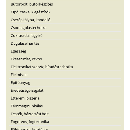
Bútorbolt, bútorkészítés
Cipő, táska, kiegészítők
Cserépkályha, kandalló
Csomagolástechnika
Cukrászda, fagyizó
Duguláselhárítás
Egészség
Ékszerüzlet, ötvös
Elektronikai szerviz, híradástechnika
Élelmiszer
Építőanyag
Eredetiségvizsgálat
Étterem, pizzéria
Fémmegmunkálás
Festék, háztartási bolt
Fogorvos, fogtechnika
Földmunka, konténer