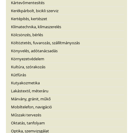
Kártevőmentesítés
Kerékpárbolt, bicikli szerviz
Kertépítés, kertészet
Klímatechnika, klímaszerelés
Kölcsönzés, bérlés
Költöztetés, fuvarozás, szállítmányozás
Könyvelés, adótanácsadás
Környezetvédelem
Kultúra, szórakozás
Kútfúrás
Kutyakozmetika
Lakástextil, méteráru
Márvány, gránit, műkő
Mobiltelefon, navigáció
Műszaki tervezés
Oktatás, tanfolyam
Optika, szemvizsgálat