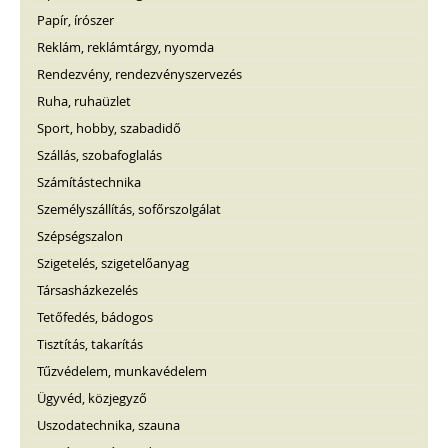
Papír, írószer
Reklám, reklámtárgy, nyomda
Rendezvény, rendezvényszervezés
Ruha, ruhaüzlet
Sport, hobby, szabadidő
Szállás, szobafoglalás
Számítástechnika
Személyszállítás, sofőrszolgálat
Szépségszalon
Szigetelés, szigetelőanyag
Társasházkezelés
Tetőfedés, bádogos
Tisztítás, takarítás
Tűzvédelem, munkavédelem
Ügyvéd, közjegyző
Uszodatechnika, szauna