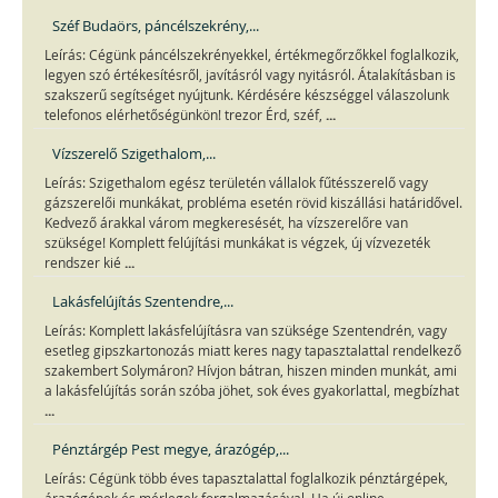
Széf Budaörs, páncélszekrény,...
Leírás: Cégünk páncélszekrényekkel, értékmegőrzőkkel foglalkozik,
legyen szó értékesítésről, javításról vagy nyitásról. Átalakításban is
szakszerű segítséget nyújtunk. Kérdésére készséggel válaszolunk
...
telefonos elérhetőségünkön! trezor Érd, széf,
Vízszerelő Szigethalom,...
Leírás: Szigethalom egész területén vállalok fűtésszerelő vagy
gázszerelői munkákat, probléma esetén rövid kiszállási határidővel.
Kedvező árakkal várom megkeresését, ha vízszerelőre van
szüksége! Komplett felújítási munkákat is végzek, új vízvezeték
...
rendszer kié
Lakásfelújítás Szentendre,...
Leírás: Komplett lakásfelújításra van szüksége Szentendrén, vagy
esetleg gipszkartonozás miatt keres nagy tapasztalattal rendelkező
szakembert Solymáron? Hívjon bátran, hiszen minden munkát, ami
a lakásfelújítás során szóba jöhet, sok éves gyakorlattal, megbízhat
...
Pénztárgép Pest megye, árazógép,...
Leírás: Cégünk több éves tapasztalattal foglalkozik pénztárgépek,