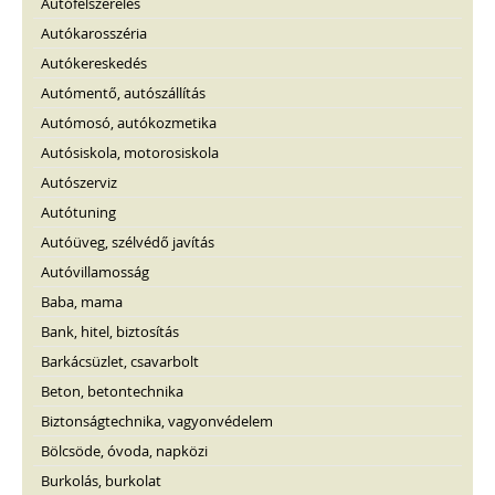
Autófelszerelés
Autókarosszéria
Autókereskedés
Autómentő, autószállítás
Autómosó, autókozmetika
Autósiskola, motorosiskola
Autószerviz
Autótuning
Autóüveg, szélvédő javítás
Autóvillamosság
Baba, mama
Bank, hitel, biztosítás
Barkácsüzlet, csavarbolt
Beton, betontechnika
Biztonságtechnika, vagyonvédelem
Bölcsöde, óvoda, napközi
Burkolás, burkolat