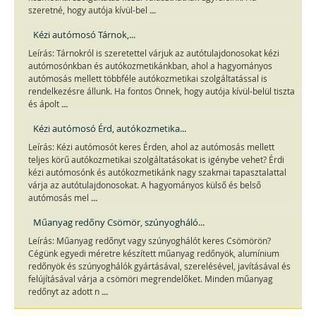
...
szeretné, hogy autója kívül-bel
Kézi autómosó Tárnok,...
Leírás: Tárnokról is szeretettel várjuk az autótulajdonosokat kézi
autómosónkban és autókozmetikánkban, ahol a hagyományos
autómosás mellett többféle autókozmetikai szolgáltatással is
rendelkezésre állunk. Ha fontos Önnek, hogy autója kívül-belül tiszta
...
és ápolt
Kézi autómosó Érd, autókozmetika...
Leírás: Kézi autómosót keres Érden, ahol az autómosás mellett
teljes körű autókozmetikai szolgáltatásokat is igénybe vehet? Érdi
kézi autómosónk és autókozmetikánk nagy szakmai tapasztalattal
várja az autótulajdonosokat. A hagyományos külső és belső
...
autómosás mel
Műanyag redőny Csömör, szúnyogháló...
Leírás: Műanyag redőnyt vagy szúnyoghálót keres Csömörön?
Cégünk egyedi méretre készített műanyag redőnyök, alumínium
redőnyök és szúnyoghálók gyártásával, szerelésével, javításával és
felújításával várja a csömöri megrendelőket. Minden műanyag
...
redőnyt az adott n