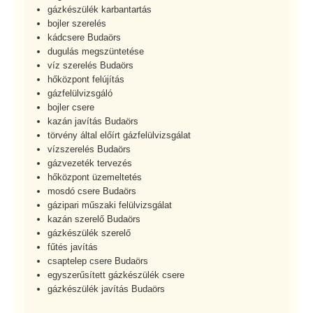
gázkészülék karbantartás
bojler szerelés
kádcsere Budaörs
dugulás megszüntetése
víz szerelés Budaörs
hőközpont felújítás
gázfelülvizsgáló
bojler csere
kazán javítás Budaörs
törvény által előírt gázfelülvizsgálat
vízszerelés Budaörs
gázvezeték tervezés
hőközpont üzemeltetés
mosdó csere Budaörs
gázipari műszaki felülvizsgálat
kazán szerelő Budaörs
gázkészülék szerelő
fűtés javítás
csaptelep csere Budaörs
egyszerűsített gázkészülék csere
gázkészülék javítás Budaörs