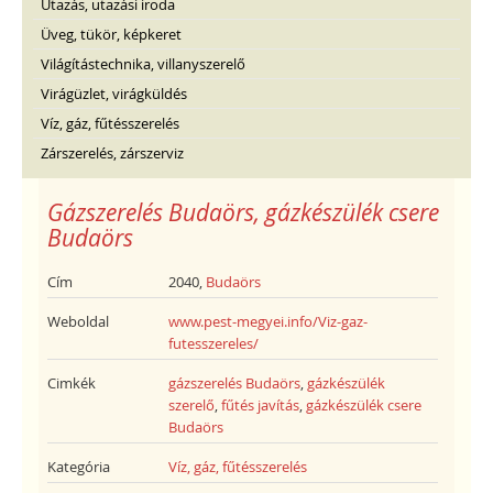
Utazás, utazási iroda
Üveg, tükör, képkeret
Világítástechnika, villanyszerelő
Virágüzlet, virágküldés
Víz, gáz, fűtésszerelés
Zárszerelés, zárszerviz
Gázszerelés Budaörs, gázkészülék csere
Budaörs
Cím
2040,
Budaörs
Weboldal
www.pest-megyei.info/Viz-gaz-
futesszereles/
Cimkék
gázszerelés Budaörs
,
gázkészülék
szerelő
,
fűtés javítás
,
gázkészülék csere
Budaörs
Kategória
Víz, gáz, fűtésszerelés