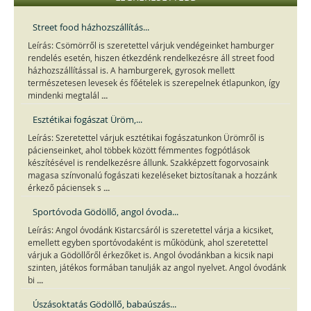
Street food házhozszállítás...
Leírás: Csömörről is szeretettel várjuk vendégeinket hamburger
rendelés esetén, hiszen étkezdénk rendelkezésre áll street food
házhozszállítással is. A hamburgerek, gyrosok mellett
természetesen levesek és főételek is szerepelnek étlapunkon, így
...
mindenki megtalál
Esztétikai fogászat Üröm,...
Leírás: Szeretettel várjuk esztétikai fogászatunkon Ürömről is
pácienseinket, ahol többek között fémmentes fogpótlások
készítésével is rendelkezésre állunk. Szakképzett fogorvosaink
magasa színvonalú fogászati kezeléseket biztosítanak a hozzánk
...
érkező páciensek s
Sportóvoda Gödöllő, angol óvoda...
Leírás: Angol óvodánk Kistarcsáról is szeretettel várja a kicsiket,
emellett egyben sportóvodaként is működünk, ahol szeretettel
várjuk a Gödöllőről érkezőket is. Angol óvodánkban a kicsik napi
szinten, játékos formában tanulják az angol nyelvet. Angol óvodánk
...
bi
Úszásoktatás Gödöllő, babaúszás...