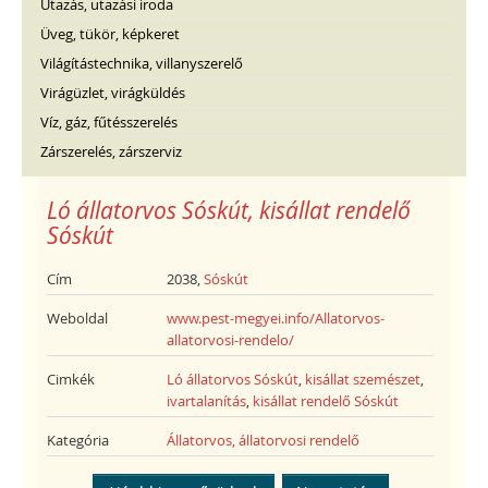
Utazás, utazási iroda
Üveg, tükör, képkeret
Világítástechnika, villanyszerelő
Virágüzlet, virágküldés
Víz, gáz, fűtésszerelés
Zárszerelés, zárszerviz
Ló állatorvos Sóskút, kisállat rendelő
Sóskút
Cím
2038,
Sóskút
Weboldal
www.pest-megyei.info/Allatorvos-
allatorvosi-rendelo/
Cimkék
Ló állatorvos Sóskút
,
kisállat szemészet
,
ivartalanítás
,
kisállat rendelő Sóskút
Kategória
Állatorvos, állatorvosi rendelő