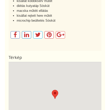
kisállat köldöksérv műtét
diétás kutyatáp Sóskút
macska műtéti ellátás
kisállat rejtett here műtét
microchip beültetés Sóskút
Térkép