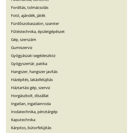
Fordítás, tolmácsolás
Fotó, ajándék, játék
Fürdőszobaszalon, szaniter
Fűtéstechnika, épületgépészet
Gép, szerszám
Gumiszerviz
Gyógyászati segédeszköz
Gyógyszertár, patika
Hangszer, hangszer javítás
Házépítés, lakásfelújítás
Háztartási gép, szerviz
Horgászbolt, díszállat
Ingatlan, ingatlainroda
Irodatechnika, pénztárgép
Kaputechnika
Kárpitos, bútorfelújítás