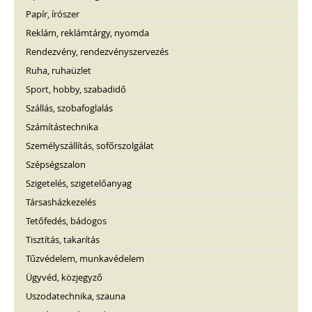
Papír, írószer
Reklám, reklámtárgy, nyomda
Rendezvény, rendezvényszervezés
Ruha, ruhaüzlet
Sport, hobby, szabadidő
Szállás, szobafoglalás
Számítástechnika
Személyszállítás, sofőrszolgálat
Szépségszalon
Szigetelés, szigetelőanyag
Társasházkezelés
Tetőfedés, bádogos
Tisztítás, takarítás
Tűzvédelem, munkavédelem
Ügyvéd, közjegyző
Uszodatechnika, szauna