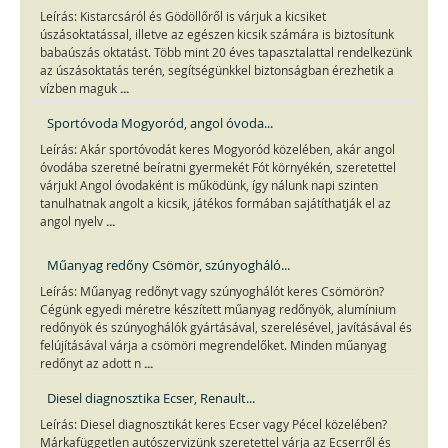
Leírás: Kistarcsáról és Gödöllőről is várjuk a kicsiket
úszásoktatással, illetve az egészen kicsik számára is biztosítunk
babaúszás oktatást. Több mint 20 éves tapasztalattal rendelkezünk
az úszásoktatás terén, segítségünkkel biztonságban érezhetik a
...
vízben maguk
Sportóvoda Mogyoród, angol óvoda...
Leírás: Akár sportóvodát keres Mogyoród közelében, akár angol
óvodába szeretné beíratni gyermekét Fót környékén, szeretettel
várjuk! Angol óvodaként is működünk, így nálunk napi szinten
tanulhatnak angolt a kicsik, játékos formában sajátíthatják el az
...
angol nyelv
Műanyag redőny Csömör, szúnyogháló...
Leírás: Műanyag redőnyt vagy szúnyoghálót keres Csömörön?
Cégünk egyedi méretre készített műanyag redőnyök, alumínium
redőnyök és szúnyoghálók gyártásával, szerelésével, javításával és
felújításával várja a csömöri megrendelőket. Minden műanyag
...
redőnyt az adott n
Diesel diagnosztika Ecser, Renault...
Leírás: Diesel diagnosztikát keres Ecser vagy Pécel közelében?
Márkafüggetlen autószervizünk szeretettel várja az Ecserről és