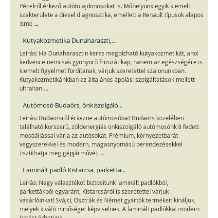
Pécelről érkező autótulajdonosokat is. Műhelyünk egyik kiemelt
szakterülete a diesel diagnosztika, emellett a Renault típusok alapos
...
isme
Kutyakozmetika Dunaharaszti,...
Leírás: Ha Dunaharasztin keres megbízható kutyakozmetikát, ahol
kedvence nemcsak gyönyörű frizurát kap, hanem az egészségére is
kiemelt figyelmet fordítanak, várjuk szeretettel szalonunkban.
Kutyakozmetikánkban az általános ápolási szolgáltatások mellett
...
ultrahan
Autómosó Budaörs, önkiszolgáló...
Leírás: Budaörsről érkezne autómosóba? Budaörs közelében
található korszerű, zöldenergiás önkiszolgáló autómosónk 8 fedett
mosóállással várja az autósokat. Prémium, környezetbarát
vegyszerekkel és modern, magasnyomású berendezésekkel
...
tisztíthatja meg gépjárművét,
Laminált padló Kistarcsa, parketta...
Leírás: Nagy választékot biztosítunk laminált padlókból,
parkettákból egyaránt, Kistarcsáról is szeretettel várjuk
vásárlóinkat! Svájci, Osztrák és Német gyártók termékeit kínáljuk,
melyek kiváló minőséget képviselnek. A laminált padlókkal modern
...
hatást érhetünk