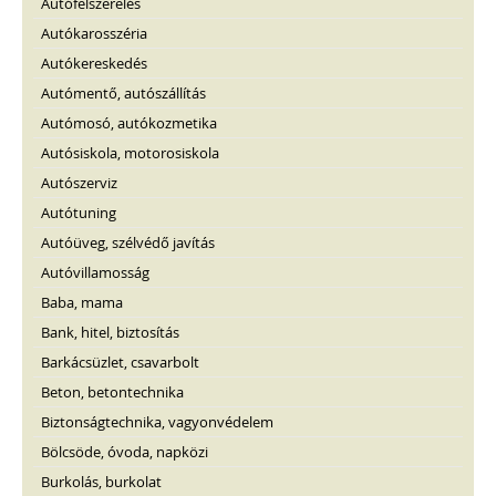
Autófelszerelés
Autókarosszéria
Autókereskedés
Autómentő, autószállítás
Autómosó, autókozmetika
Autósiskola, motorosiskola
Autószerviz
Autótuning
Autóüveg, szélvédő javítás
Autóvillamosság
Baba, mama
Bank, hitel, biztosítás
Barkácsüzlet, csavarbolt
Beton, betontechnika
Biztonságtechnika, vagyonvédelem
Bölcsöde, óvoda, napközi
Burkolás, burkolat