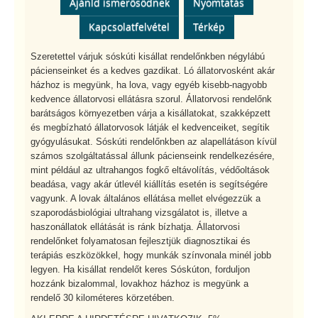
Ajánld ismerősödnek
Nyomtatás
Kapcsolatfelvétel
Térkép
Szeretettel várjuk sóskúti kisállat rendelőnkben négylábú
pácienseinket és a kedves gazdikat. Ló állatorvosként akár
házhoz is megyünk, ha lova, vagy egyéb kisebb-nagyobb
kedvence állatorvosi ellátásra szorul. Állatorvosi rendelőnk
barátságos környezetben várja a kisállatokat, szakképzett
és megbízható állatorvosok látják el kedvenceiket, segítik
gyógyulásukat. Sóskúti rendelőnkben az alapellátáson kívül
számos szolgáltatással állunk pácienseink rendelkezésére,
mint például az ultrahangos fogkő eltávolítás, védőoltások
beadása, vagy akár útlevél kiállítás esetén is segítségére
vagyunk. A lovak általános ellátása mellet elvégezzük a
szaporodásbiológiai ultrahang vizsgálatot is, illetve a
haszonállatok ellátását is ránk bízhatja. Állatorvosi
rendelőnket folyamatosan fejlesztjük diagnosztikai és
terápiás eszközökkel, hogy munkák színvonala minél jobb
legyen. Ha kisállat rendelőt keres Sóskúton, forduljon
hozzánk bizalommal, lovakhoz házhoz is megyünk a
rendelő 30 kilométeres körzetében.