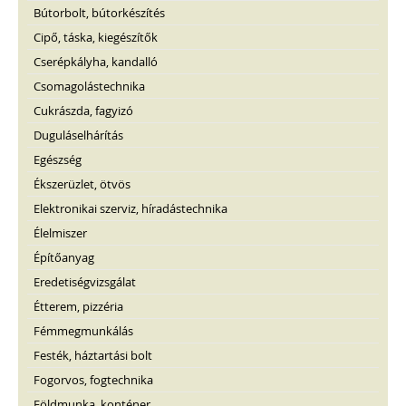
Bútorbolt, bútorkészítés
Cipő, táska, kiegészítők
Cserépkályha, kandalló
Csomagolástechnika
Cukrászda, fagyizó
Duguláselhárítás
Egészség
Ékszerüzlet, ötvös
Elektronikai szerviz, híradástechnika
Élelmiszer
Építőanyag
Eredetiségvizsgálat
Étterem, pizzéria
Fémmegmunkálás
Festék, háztartási bolt
Fogorvos, fogtechnika
Földmunka, konténer