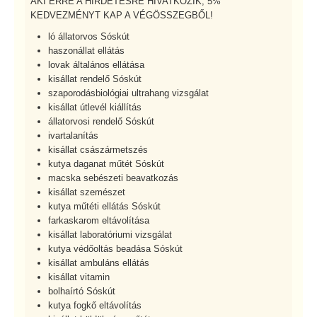
AKI ERRE A HIRDETÉSRE HIVATKOZIK, 5%
KEDVEZMÉNYT KAP A VÉGÖSSZEGBŐL!
ló állatorvos Sóskút
haszonállat ellátás
lovak általános ellátása
kisállat rendelő Sóskút
szaporodásbiológiai ultrahang vizsgálat
kisállat útlevél kiállítás
állatorvosi rendelő Sóskút
ivartalanítás
kisállat császármetszés
kutya daganat műtét Sóskút
macska sebészeti beavatkozás
kisállat szemészet
kutya műtéti ellátás Sóskút
farkaskarom eltávolítása
kisállat laboratóriumi vizsgálat
kutya védőoltás beadása Sóskút
kisállat ambuláns ellátás
kisállat vitamin
bolhaírtó Sóskút
kutya fogkő eltávolítás