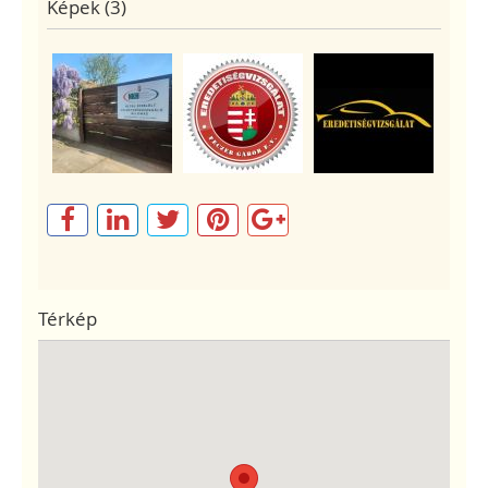
Képek (3)
Térkép