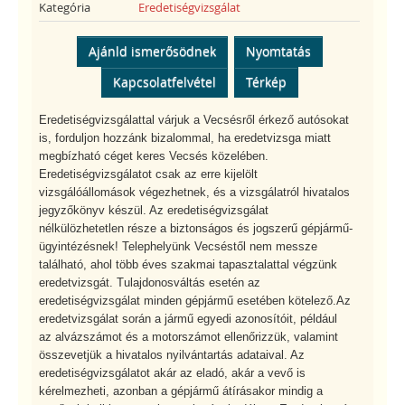
Kategória
Eredetiségvizsgálat
Ajánld ismerősödnek
Nyomtatás
Kapcsolatfelvétel
Térkép
Eredetiségvizsgálattal várjuk a Vecsésről érkező autósokat
is, forduljon hozzánk bizalommal, ha eredetvizsga miatt
megbízható céget keres Vecsés közelében.
Eredetiségvizsgálatot csak az erre kijelölt
vizsgálóállomások végezhetnek, és a vizsgálatról hivatalos
jegyzőkönyv készül. Az eredetiségvizsgálat
nélkülözhetetlen része a biztonságos és jogszerű gépjármű-
ügyintézésnek! Telephelyünk Vecséstől nem messze
található, ahol több éves szakmai tapasztalattal végzünk
eredetvizsgát. Tulajdonosváltás esetén az
eredetiségvizsgálat minden gépjármű esetében kötelező.Az
eredetvizsgálat során a jármű egyedi azonosítóit, például
az alvázszámot és a motorszámot ellenőrizzük, valamint
összevetjük a hivatalos nyilvántartás adataival. Az
eredetiségvizsgálatot akár az eladó, akár a vevő is
kérelmezheti, azonban a gépjármű átírásakor mindig a