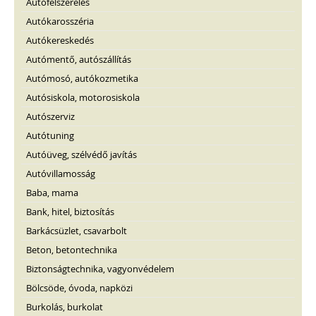
Autófelszerelés
Autókarosszéria
Autókereskedés
Autómentő, autószállítás
Autómosó, autókozmetika
Autósiskola, motorosiskola
Autószerviz
Autótuning
Autóüveg, szélvédő javítás
Autóvillamosság
Baba, mama
Bank, hitel, biztosítás
Barkácsüzlet, csavarbolt
Beton, betontechnika
Biztonságtechnika, vagyonvédelem
Bölcsöde, óvoda, napközi
Burkolás, burkolat