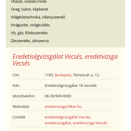
Utazás, utazási iroda
Üveg, tükör, képkeret
Világítástechnika, villanyszerelő
Virágüzlet, virágküldés
Víz, gáz, fűtésszerelés
Zárszerelés, zárszerviz
Eredetiségvizsgálat Vecsés, eredetvizsga
Vecsés
Cím
1185,
Budapest
, Temesvár u. 12.
Név
Eredetiségvizsgálat 18. kerület
Mobiltelefon
06-30/949-0000
Weboldal
eredetvizsga18ker.hu
Cimkék
eredetiségvizsgálat Vecsés
,
eredetvizsgálat
,
eredetvizsga Vecsés