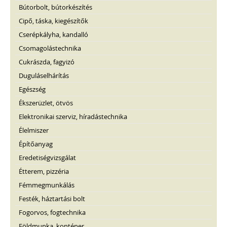
Bútorbolt, bútorkészítés
Cipő, táska, kiegészítők
Cserépkályha, kandalló
Csomagolástechnika
Cukrászda, fagyizó
Duguláselhárítás
Egészség
Ékszerüzlet, ötvös
Elektronikai szerviz, híradástechnika
Élelmiszer
Építőanyag
Eredetiségvizsgálat
Étterem, pizzéria
Fémmegmunkálás
Festék, háztartási bolt
Fogorvos, fogtechnika
Földmunka, konténer