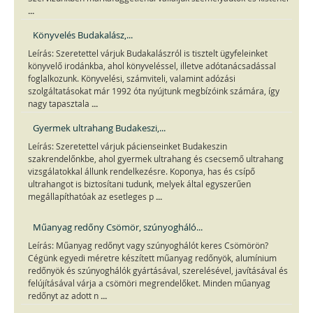
...
Könyvelés Budakalász,...
Leírás: Szeretettel várjuk Budakalászról is tisztelt ügyfeleinket
könyvelő irodánkba, ahol könyveléssel, illetve adótanácsadással
foglalkozunk. Könyvelési, számviteli, valamint adózási
szolgáltatásokat már 1992 óta nyújtunk megbízóink számára, így
...
nagy tapasztala
Gyermek ultrahang Budakeszi,...
Leírás: Szeretettel várjuk pácienseinket Budakeszin
szakrendelőnkbe, ahol gyermek ultrahang és csecsemő ultrahang
vizsgálatokkal állunk rendelkezésre. Koponya, has és csípő
ultrahangot is biztosítani tudunk, melyek által egyszerűen
...
megállapíthatóak az esetleges p
Műanyag redőny Csömör, szúnyogháló...
Leírás: Műanyag redőnyt vagy szúnyoghálót keres Csömörön?
Cégünk egyedi méretre készített műanyag redőnyök, alumínium
redőnyök és szúnyoghálók gyártásával, szerelésével, javításával és
felújításával várja a csömöri megrendelőket. Minden műanyag
...
redőnyt az adott n