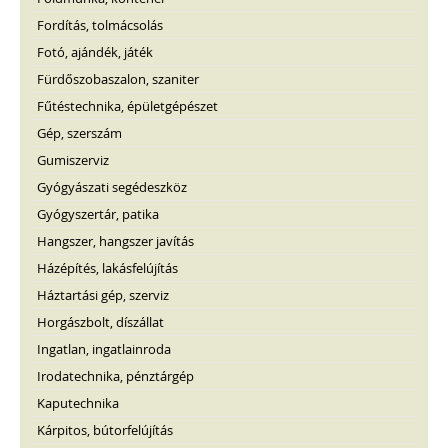
Fordítás, tolmácsolás
Fotó, ajándék, játék
Fürdőszobaszalon, szaniter
Fűtéstechnika, épületgépészet
Gép, szerszám
Gumiszerviz
Gyógyászati segédeszköz
Gyógyszertár, patika
Hangszer, hangszer javítás
Házépítés, lakásfelújítás
Háztartási gép, szerviz
Horgászbolt, díszállat
Ingatlan, ingatlainroda
Irodatechnika, pénztárgép
Kaputechnika
Kárpitos, bútorfelújítás