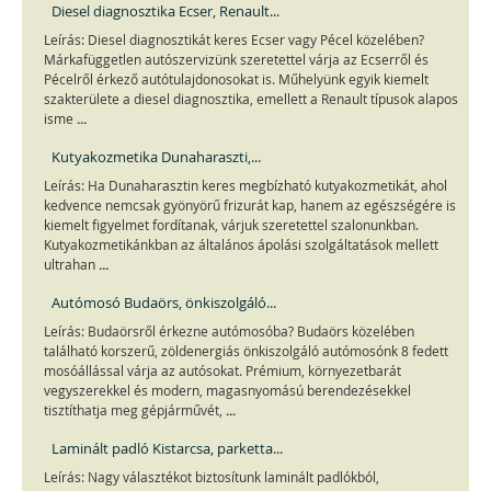
Diesel diagnosztika Ecser, Renault...
Leírás: Diesel diagnosztikát keres Ecser vagy Pécel közelében?
Márkafüggetlen autószervizünk szeretettel várja az Ecserről és
Pécelről érkező autótulajdonosokat is. Műhelyünk egyik kiemelt
szakterülete a diesel diagnosztika, emellett a Renault típusok alapos
...
isme
Kutyakozmetika Dunaharaszti,...
Leírás: Ha Dunaharasztin keres megbízható kutyakozmetikát, ahol
kedvence nemcsak gyönyörű frizurát kap, hanem az egészségére is
kiemelt figyelmet fordítanak, várjuk szeretettel szalonunkban.
Kutyakozmetikánkban az általános ápolási szolgáltatások mellett
...
ultrahan
Autómosó Budaörs, önkiszolgáló...
Leírás: Budaörsről érkezne autómosóba? Budaörs közelében
található korszerű, zöldenergiás önkiszolgáló autómosónk 8 fedett
mosóállással várja az autósokat. Prémium, környezetbarát
vegyszerekkel és modern, magasnyomású berendezésekkel
...
tisztíthatja meg gépjárművét,
Laminált padló Kistarcsa, parketta...
Leírás: Nagy választékot biztosítunk laminált padlókból,