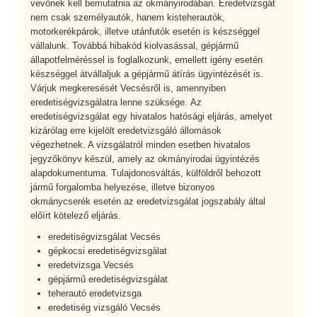
vevőnek kell bemutatnia az okmányirodában. Eredetvizsgát
nem csak személyautók, hanem kisteherautók,
motorkerékpárok, illetve utánfutók esetén is készséggel
vállalunk. Továbbá hibakód kiolvasással, gépjármű
állapotfelméréssel is foglalkozunk, emellett igény esetén
készséggel átvállaljuk a gépjármű átírás ügyintézését is.
Várjuk megkeresését Vecsésről is, amennyiben
eredetiségvizsgálatra lenne szüksége. Az
eredetiségvizsgálat egy hivatalos hatósági eljárás, amelyet
kizárólag erre kijelölt eredetvizsgáló állomások
végezhetnek. A vizsgálatról minden esetben hivatalos
jegyzőkönyv készül, amely az okmányirodai ügyintézés
alapdokumentuma. Tulajdonosváltás, külföldről behozott
jármű forgalomba helyezése, illetve bizonyos
okmánycserék esetén az eredetvizsgálat jogszabály által
előírt kötelező eljárás.
eredetiségvizsgálat Vecsés
gépkocsi eredetiségvizsgálat
eredetvizsga Vecsés
gépjármű eredetiségvizsgálat
teherautó eredetvizsga
eredetiség vizsgáló Vecsés