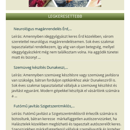
LEGKERESETTEBB
Neurológus magánrendelés Érd,...
Leírás: Amennyiben ideggyógyászt keres Érd közelében, várom
szeretettel neurológus magánrendelésemen. Sok éves szakmai
tapasztalattal rendelkezem, így alig van olyan betegség, mellyel
ideggyógyászként még nem találkoztam volna. Ha aggódik tünetei
...
miatt és bizonyt
Szemüveg készítés Dunakeszi,...
Leírás: Amennyiben szemüveg készítésre vagy szemüveg javításra
van szüksége, bátran forduljon optikánkhoz akár Dunakesziről is.
Sok éves szakmai tapasztalattal vállaljuk a szemüveg készítést és
javítást egyaránt. Modern gépekkel készítjük el vásárlóink számára
...
a
Futómű javítás Szigetszentmiklós,...
Leírás: Futómű javítást a Szigetszentmiklósról érkezők számára is
biztosítunk, bátran keresse márkafüggetlen autószervizünket, ha
Halásztelek közelében megbízható és tapasztalt autószerelőt keres.
Szervizünkben márkafüggetlenül vállaljuk személyautók és kisteher