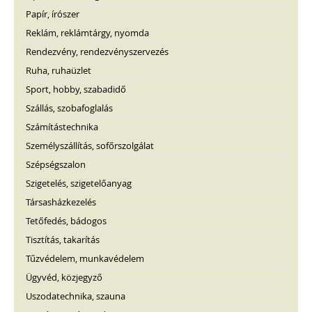
Papír, írószer
Reklám, reklámtárgy, nyomda
Rendezvény, rendezvényszervezés
Ruha, ruhaüzlet
Sport, hobby, szabadidő
Szállás, szobafoglalás
Számítástechnika
Személyszállítás, sofőrszolgálat
Szépségszalon
Szigetelés, szigetelőanyag
Társasházkezelés
Tetőfedés, bádogos
Tisztítás, takarítás
Tűzvédelem, munkavédelem
Ügyvéd, közjegyző
Uszodatechnika, szauna