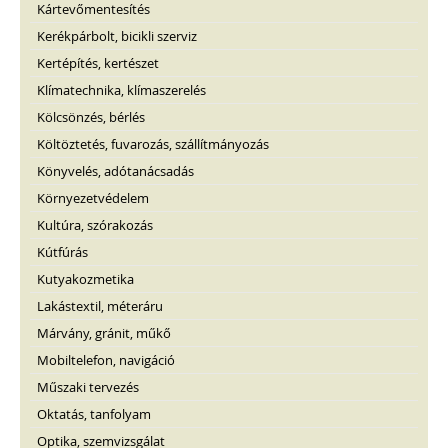
Kártevőmentesítés
Kerékpárbolt, bicikli szerviz
Kertépítés, kertészet
Klímatechnika, klímaszerelés
Kölcsönzés, bérlés
Költöztetés, fuvarozás, szállítmányozás
Könyvelés, adótanácsadás
Környezetvédelem
Kultúra, szórakozás
Kútfúrás
Kutyakozmetika
Lakástextil, méteráru
Márvány, gránit, műkő
Mobiltelefon, navigáció
Műszaki tervezés
Oktatás, tanfolyam
Optika, szemvizsgálat