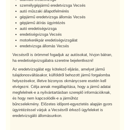
személygépjármű eredetvizsga Vecsés
autó műszaki állapotfelmérés
gépjármű eredetvizsga állomás Vecsés
gépjármű átírás ügyintézés
autó eredetiségvizsga
eredetiségvizsga Vecsés
motorkerékpár eredetiségvizsgálat
eredetvizsga állomás Vecsés
Vecsésről is örömmel fogadjuk az autósokat, hívjon bátran,
ha eredetiségvizsgálatra szeretne bejelentkezni!
Az eredetvizsgálat egy kötelező eljárás, amelyet jármű
tulajdonosváltásakor, külföldről behozott jármű forgalomba
helyezésekor, illetve bizonyos okmánycsere esetén kell
elvégezni. Célja annak megállapítása, hogy a jármű adatai
megfelelnek-e a nyilvántartásban szereplő információknak,
és hogy nem kapcsolódik-e a járműhöz
bűncselekmény. Előzetes időpont-egyeztetés alapján gyors
ügyintézéssel várjuk a Vecsésről érkező ügyfeleket is
eredetvizsgáló állomásunkon.