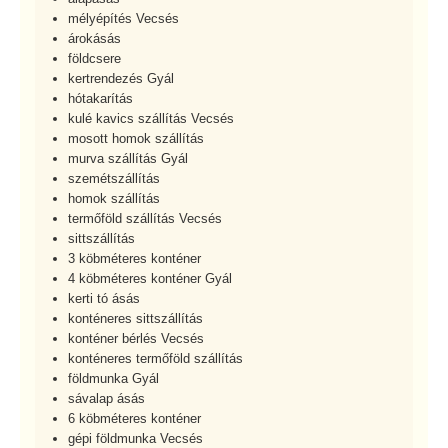
mélyépítés Vecsés
árokásás
földcsere
kertrendezés Gyál
hótakarítás
kulé kavics szállítás Vecsés
mosott homok szállítás
murva szállítás Gyál
szemétszállítás
homok szállítás
termőföld szállítás Vecsés
sittszállítás
3 köbméteres konténer
4 köbméteres konténer Gyál
kerti tó ásás
konténeres sittszállítás
konténer bérlés Vecsés
konténeres termőföld szállítás
földmunka Gyál
sávalap ásás
6 köbméteres konténer
gépi földmunka Vecsés