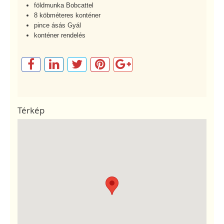
földmunka Bobcattel
8 köbméteres konténer
pince ásás Gyál
konténer rendelés
Térkép