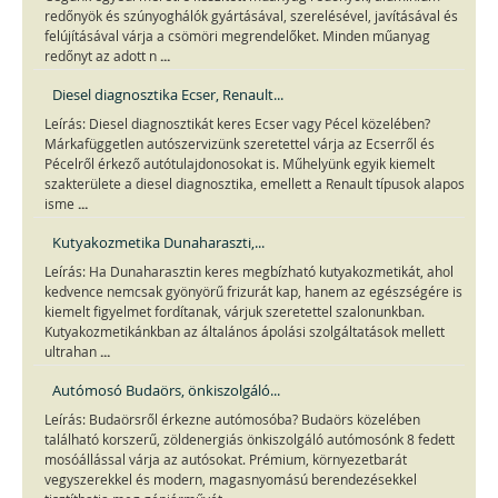
redőnyök és szúnyoghálók gyártásával, szerelésével, javításával és
felújításával várja a csömöri megrendelőket. Minden műanyag
...
redőnyt az adott n
Diesel diagnosztika Ecser, Renault...
Leírás: Diesel diagnosztikát keres Ecser vagy Pécel közelében?
Márkafüggetlen autószervizünk szeretettel várja az Ecserről és
Pécelről érkező autótulajdonosokat is. Műhelyünk egyik kiemelt
szakterülete a diesel diagnosztika, emellett a Renault típusok alapos
...
isme
Kutyakozmetika Dunaharaszti,...
Leírás: Ha Dunaharasztin keres megbízható kutyakozmetikát, ahol
kedvence nemcsak gyönyörű frizurát kap, hanem az egészségére is
kiemelt figyelmet fordítanak, várjuk szeretettel szalonunkban.
Kutyakozmetikánkban az általános ápolási szolgáltatások mellett
...
ultrahan
Autómosó Budaörs, önkiszolgáló...
Leírás: Budaörsről érkezne autómosóba? Budaörs közelében
található korszerű, zöldenergiás önkiszolgáló autómosónk 8 fedett
mosóállással várja az autósokat. Prémium, környezetbarát
vegyszerekkel és modern, magasnyomású berendezésekkel