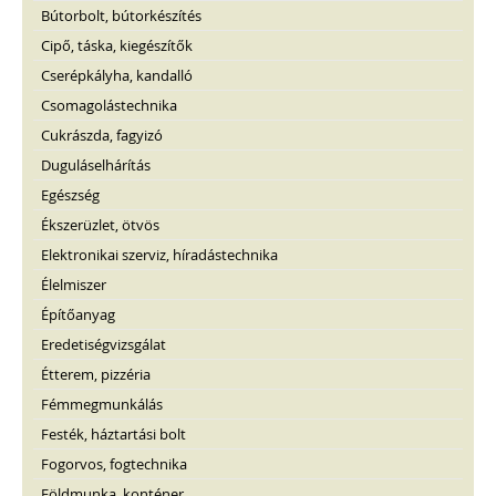
Bútorbolt, bútorkészítés
Cipő, táska, kiegészítők
Cserépkályha, kandalló
Csomagolástechnika
Cukrászda, fagyizó
Duguláselhárítás
Egészség
Ékszerüzlet, ötvös
Elektronikai szerviz, híradástechnika
Élelmiszer
Építőanyag
Eredetiségvizsgálat
Étterem, pizzéria
Fémmegmunkálás
Festék, háztartási bolt
Fogorvos, fogtechnika
Földmunka, konténer