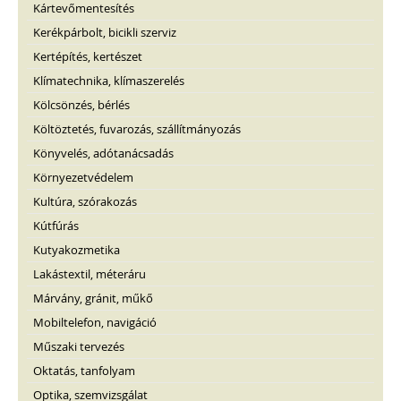
Kártevőmentesítés
Kerékpárbolt, bicikli szerviz
Kertépítés, kertészet
Klímatechnika, klímaszerelés
Kölcsönzés, bérlés
Költöztetés, fuvarozás, szállítmányozás
Könyvelés, adótanácsadás
Környezetvédelem
Kultúra, szórakozás
Kútfúrás
Kutyakozmetika
Lakástextil, méteráru
Márvány, gránit, műkő
Mobiltelefon, navigáció
Műszaki tervezés
Oktatás, tanfolyam
Optika, szemvizsgálat