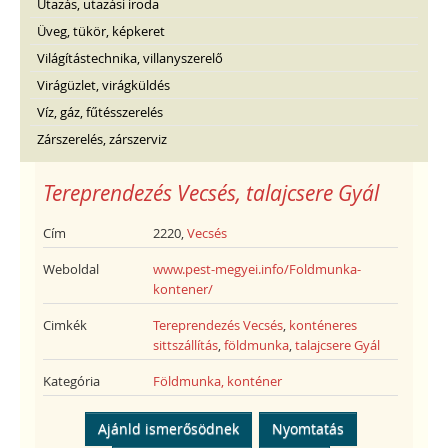
Utazás, utazási iroda
Üveg, tükör, képkeret
Világítástechnika, villanyszerelő
Virágüzlet, virágküldés
Víz, gáz, fűtésszerelés
Zárszerelés, zárszerviz
Tereprendezés Vecsés, talajcsere Gyál
Cím
2220,
Vecsés
Weboldal
www.pest-megyei.info/Foldmunka-
kontener/
Cimkék
Tereprendezés Vecsés
,
konténeres
sittszállítás
,
földmunka
,
talajcsere Gyál
Kategória
Földmunka, konténer
Ajánld ismerősödnek
Nyomtatás