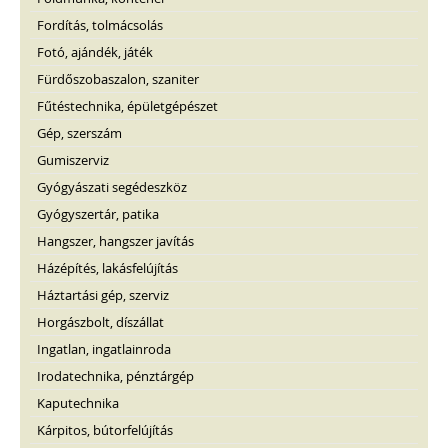
Fordítás, tolmácsolás
Fotó, ajándék, játék
Fürdőszobaszalon, szaniter
Fűtéstechnika, épületgépészet
Gép, szerszám
Gumiszerviz
Gyógyászati segédeszköz
Gyógyszertár, patika
Hangszer, hangszer javítás
Házépítés, lakásfelújítás
Háztartási gép, szerviz
Horgászbolt, díszállat
Ingatlan, ingatlainroda
Irodatechnika, pénztárgép
Kaputechnika
Kárpitos, bútorfelújítás