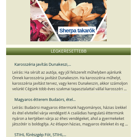
Sherpa takarók
LEGKERESETTEBB
Karosszéria javítás Dunakeszi,...
Leírás: Ha sérült az autója, egy jól felszerelt műhelyben ajánlunk
Önnek karosszéria javítást Dunakeszin. Ha karosszéria műhelyt,
karosszéria javítást tervez, vagy keres Dunakeszin, akkor számoljon
...
velünk! Cégünk több éves szakmai tapasztalattal vállal karosszéri
Magyaros étterem Budaörs, étel...
Leírás: Budaörsi magyaros éttermünk hagyományos, házias ízekkel
és étel elvitellel várja vendégeit! A családias hangulatú éttermünk
nyáron a kertjében várja az éhes vendégeket, ahol a gyermekeket
...
játszótér is boldogítja. Az étlapon házias, magyaros ételeket és eg
STIHL fűrészgép Fót, STIHL...