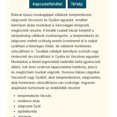
Kapcsolatfelvétel
Térkép
Bobcat típusú munkagéppel vállalunk tereprendezést,
talajcserét Vecsésen és Gyálon egyaránt, emellett
bármilyen ásási munkákat is készséggel elvégzünk
megbízóink részére. A kisebb családi házak kertjétől a
lakóparkokig vállalunk munkavégzést, a tereprendezés és
talajcsere mellett szükség esetén konténerrel el is tudjuk
szállítani a felesleges földet, de vállalunk konténeres
sittszállítást is. Továbbá vállaljuk bármilyen szóródó vagy
ömlesztett áru kiszállítást is Gyálra és Vecsésre egyaránt.
Munkánkat a lehető legrövidebb határidőn belül igyekszünk
ellátni, sok éves szakmai tapasztalattal hatékony, precíz
és megbízható munkát végzünk. Keresse bátran cégünket
Vecsésről vagy Gyálról, akár tereprendezésre, talajcserére,
akár konténeres sittszállításra van szüksége. Ingyenes
árajánlatot biztosítunk az érdeklődők részére!
tereprendezés Vecsés
medence ásás
talajcsere Gyál
épületbontás
alapásás