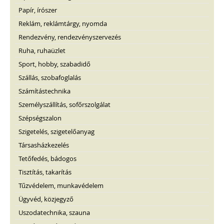
Papír, írószer
Reklám, reklámtárgy, nyomda
Rendezvény, rendezvényszervezés
Ruha, ruhaüzlet
Sport, hobby, szabadidő
Szállás, szobafoglalás
Számítástechnika
Személyszállítás, sofőrszolgálat
Szépségszalon
Szigetelés, szigetelőanyag
Társasházkezelés
Tetőfedés, bádogos
Tisztítás, takarítás
Tűzvédelem, munkavédelem
Ügyvéd, közjegyző
Uszodatechnika, szauna