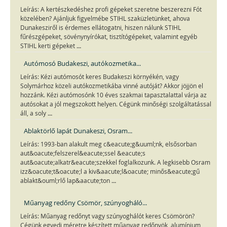
Leírás: A kertészkedéshez profi gépeket szeretne beszerezni Fót
közelében? Ajánljuk figyelmébe STIHL szaküzletünket, ahova
Dunakesziről is érdemes ellátogatni, hiszen nálunk STIHL
fűrészgépeket, sövénynyírókat, tisztítógépeket, valamint egyéb
...
STIHL kerti gépeket
Autómosó Budakeszi, autókozmetika...
Leírás: Kézi autómosót keres Budakeszi környékén, vagy
Solymárhoz közeli autókozmetikába vinné autóját? Akkor jöjjön el
hozzánk. Kézi autómosónk 10 éves szakmai tapasztalattal várja az
autósokat a jól megszokott helyen. Cégünk minőségi szolgáltatással
...
áll, a soly
Ablaktörlő lapát Dunakeszi, Osram...
Leírás: 1993-ban alakult meg c&eacute;g&uuml;nk, elsősorban
aut&oacute;felszerel&eacute;ssel &eacute;s
aut&oacute;alkatr&eacute;szekkel foglalkozunk. A legkisebb Osram
izz&oacute;t&oacute;l a kiv&aacute;l&oacute; minős&eacute;gű
...
ablakt&ouml;rlő lap&aacute;ton
Műanyag redőny Csömör, szúnyogháló...
Leírás: Műanyag redőnyt vagy szúnyoghálót keres Csömörön?
Cégünk egyedi méretre készített műanyag redőnyök, alumínium