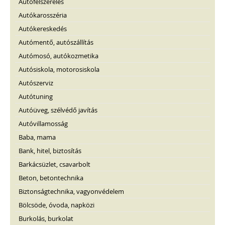
Autófelszerelés
Autókarosszéria
Autókereskedés
Autómentő, autószállítás
Autómosó, autókozmetika
Autósiskola, motorosiskola
Autószerviz
Autótuning
Autóüveg, szélvédő javítás
Autóvillamosság
Baba, mama
Bank, hitel, biztosítás
Barkácsüzlet, csavarbolt
Beton, betontechnika
Biztonságtechnika, vagyonvédelem
Bölcsöde, óvoda, napközi
Burkolás, burkolat