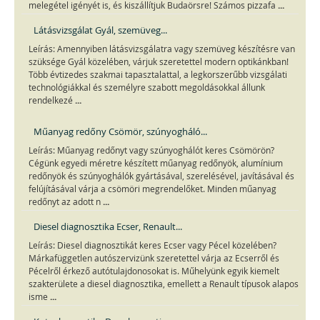
...
melegétel igényét is, és kiszállítjuk Budaörsre! Számos pizzafa
Látásvizsgálat Gyál, szemüveg...
Leírás: Amennyiben látásvizsgálatra vagy szemüveg készítésre van
szüksége Gyál közelében, várjuk szeretettel modern optikánkban!
Több évtizedes szakmai tapasztalattal, a legkorszerűbb vizsgálati
technológiákkal és személyre szabott megoldásokkal állunk
...
rendelkezé
Műanyag redőny Csömör, szúnyogháló...
Leírás: Műanyag redőnyt vagy szúnyoghálót keres Csömörön?
Cégünk egyedi méretre készített műanyag redőnyök, alumínium
redőnyök és szúnyoghálók gyártásával, szerelésével, javításával és
felújításával várja a csömöri megrendelőket. Minden műanyag
...
redőnyt az adott n
Diesel diagnosztika Ecser, Renault...
Leírás: Diesel diagnosztikát keres Ecser vagy Pécel közelében?
Márkafüggetlen autószervizünk szeretettel várja az Ecserről és
Pécelről érkező autótulajdonosokat is. Műhelyünk egyik kiemelt
szakterülete a diesel diagnosztika, emellett a Renault típusok alapos
...
isme