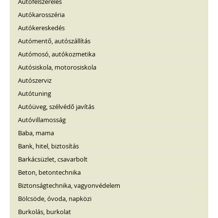
Autófelszerelés
Autókarosszéria
Autókereskedés
Autómentő, autószállítás
Autómosó, autókozmetika
Autósiskola, motorosiskola
Autószerviz
Autótuning
Autóüveg, szélvédő javítás
Autóvillamosság
Baba, mama
Bank, hitel, biztosítás
Barkácsüzlet, csavarbolt
Beton, betontechnika
Biztonságtechnika, vagyonvédelem
Bölcsöde, óvoda, napközi
Burkolás, burkolat