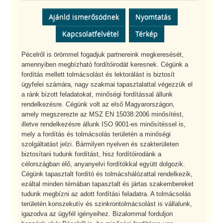
Ajánld ismerősödnek
Nyomtatás
Kapcsolatfelvétel
Térkép
Pécelről is örömmel fogadjuk partnereink megkeresését,
amennyiben megbízható fordítóirodát keresnek. Cégünk a
fordítás mellett tolmácsolást és lektorálást is biztosít
ügyfelei számára, nagy szakmai tapasztalattal végezzük el
a ránk bízott feladatokat, minőségi fordítással állunk
rendelkezésre. Cégünk volt az első Magyarországon,
amely megszerezte az MSZ EN 15038:2006 minősítést,
illetve rendelkezésre állunk ISO 9001-es minősítéssel is,
mely a fordítás és tolmácsolás területén a minőségi
szolgáltatást jelzi. Bármilyen nyelven és szakterületen
biztosítani tudunk fordítást, hisz fordítóirodánk a
célországban élő, anyanyelvi fordítókkal együtt dolgozik.
Cégünk tapasztalt fordító és tolmácshálózattal rendelkezik,
ezáltal minden témában tapasztalt és jártas szakembereket
tudunk megbízni az adott fordítási feladatra. A tolmácsolás
területén konszekutív és szinkrontolmácsolást is vállalunk,
igazodva az ügyfél igényeihez. Bizalommal forduljon