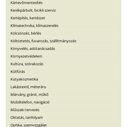
Kártevőmentesítés
Kerékpárbolt, bicikli szerviz
Kertépítés, kertészet
Klímatechnika, klímaszerelés
Kölcsönzés, bérlés
Költöztetés, fuvarozás, szállítmányozás
Könyvelés, adótanácsadás
Környezetvédelem
Kultúra, szórakozás
Kútfúrás
Kutyakozmetika
Lakástextil, méteráru
Márvány, gránit, műkő
Mobiltelefon, navigáció
Műszaki tervezés
Oktatás, tanfolyam
Optika, szemvizsgálat