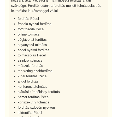
hozzánk akár Pécelről is, ha minőségi fordításra van
szüksége. Fordítóirodánk a fordítás mellett tolmácsolást és
lektorálást is készséggel vállal.
fordítás Pécel
francia nyelvű fordítás
fordítóiroda Pécel
online tolmács
cégkivonat fordítás
anyanyelvi tolmács
angol nyelvű fordítás
tolmácsolás Pécel
szinkrontolmács
műszaki fordítás
marketing szakfordítás
kínai fordítás Pécel
angol fordítás
konferenciatolmács
aláírási címpéldány fordítás
német fordítás Pécel
konszekutív tolmács
fordítás szlovén nyelven
lektorálás Pécel