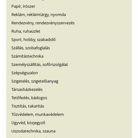
Papír, írószer
Reklám, reklámtárgy, nyomda
Rendezvény, rendezvényszervezés
Ruha, ruhaüzlet
Sport, hobby, szabadidő
Szállás, szobafoglalás
Számítástechnika
Személyszállítás, sofőrszolgálat
Szépségszalon
Szigetelés, szigetelőanyag
Társasházkezelés
Tetőfedés, bádogos
Tisztítás, takarítás
Tűzvédelem, munkavédelem
Ügyvéd, közjegyző
Uszodatechnika, szauna