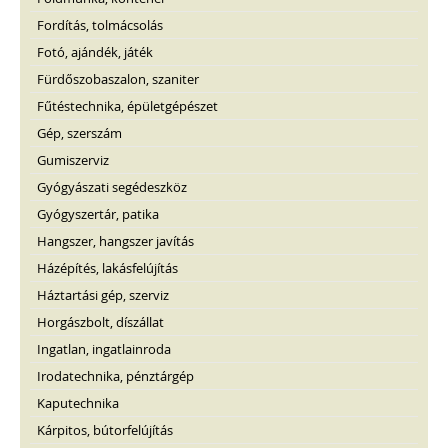
Fordítás, tolmácsolás
Fotó, ajándék, játék
Fürdőszobaszalon, szaniter
Fűtéstechnika, épületgépészet
Gép, szerszám
Gumiszerviz
Gyógyászati segédeszköz
Gyógyszertár, patika
Hangszer, hangszer javítás
Házépítés, lakásfelújítás
Háztartási gép, szerviz
Horgászbolt, díszállat
Ingatlan, ingatlainroda
Irodatechnika, pénztárgép
Kaputechnika
Kárpitos, bútorfelújítás