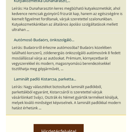
Kutyakozmetika Dunaharaszti,...
Leírás: Ha Dunaharasztin keres megbízható kutyakozmetikát, ahol
kedvence nemcsak gyönyörű frizurát kap, hanem az egészségére is
kiemelt figyelmet fordítanak, várjuk szeretettel szalonunkban.
Kutyakozmetikánkban az általános ápolási szolgáltatások mellett
...
ultrahan
Autómosó Budaörs, önkiszolgáló...
Leírás: Budaörsről érkezne autómosóba? Budaörs közelében
található korszerű, zöldenergiás önkiszolgáló autómosónk 8 fedett
mosóállással várja az autósokat. Prémium, környezetbarát
vegyszerekkel és modern, magasnyomású berendezésekkel
...
tisztíthatja meg gépjárművét,
Laminált padló Kistarcsa, parketta...
Leírás: Nagy választékot biztosítunk laminált padlókból,
parkettákból egyaránt, Kistarcsáról is szeretettel várjuk
vásárlóinkat! Svájci, Osztrák és Német gyártók termékeit kínáljuk,
melyek kiváló minőséget képviselnek. A laminált padlókkal modern
...
hatást érhetünk
Hirdetésfelvétel