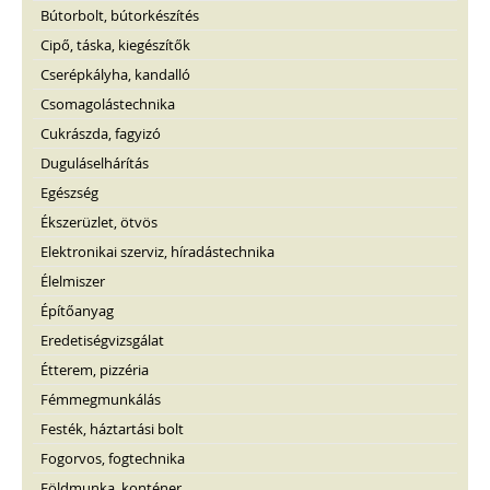
Bútorbolt, bútorkészítés
Cipő, táska, kiegészítők
Cserépkályha, kandalló
Csomagolástechnika
Cukrászda, fagyizó
Duguláselhárítás
Egészség
Ékszerüzlet, ötvös
Elektronikai szerviz, híradástechnika
Élelmiszer
Építőanyag
Eredetiségvizsgálat
Étterem, pizzéria
Fémmegmunkálás
Festék, háztartási bolt
Fogorvos, fogtechnika
Földmunka, konténer