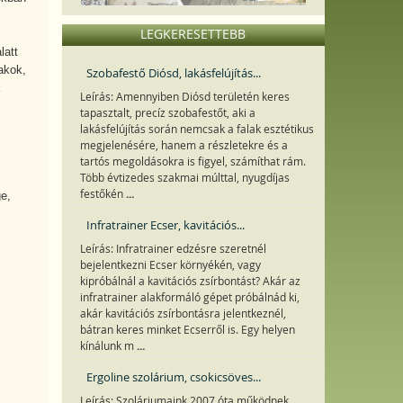
LEGKERESETTEBB
latt
akok,
Szobafestő Diósd, lakásfelújítás...
k
Leírás: Amennyiben Diósd területén keres
tapasztalt, precíz szobafestőt, aki a
lakásfelújítás során nemcsak a falak esztétikus
megjelenésére, hanem a részletekre és a
tartós megoldásokra is figyel, számíthat rám.
Több évtizedes szakmai múlttal, nyugdíjas
...
festőkén
e,
Infratrainer Ecser, kavitációs...
Leírás: Infratrainer edzésre szeretnél
bejelentkezni Ecser környékén, vagy
kipróbálnál a kavitációs zsírbontást? Akár az
infratrainer alakformáló gépet próbálnád ki,
akár kavitációs zsírbontásra jelentkeznél,
bátran keres minket Ecserről is. Egy helyen
...
kínálunk m
Ergoline szolárium, csokicsöves...
Leírás: Szoláriumaink 2007 óta működnek,