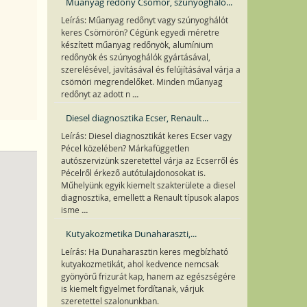
Műanyag redőny Csömör, szúnyogháló...
Leírás: Műanyag redőnyt vagy szúnyoghálót
keres Csömörön? Cégünk egyedi méretre
készített műanyag redőnyök, alumínium
redőnyök és szúnyoghálók gyártásával,
szerelésével, javításával és felújításával várja a
csömöri megrendelőket. Minden műanyag
...
redőnyt az adott n
Diesel diagnosztika Ecser, Renault...
Leírás: Diesel diagnosztikát keres Ecser vagy
Pécel közelében? Márkafüggetlen
autószervizünk szeretettel várja az Ecserről és
Pécelről érkező autótulajdonosokat is.
Műhelyünk egyik kiemelt szakterülete a diesel
diagnosztika, emellett a Renault típusok alapos
...
isme
Kutyakozmetika Dunaharaszti,...
Leírás: Ha Dunaharasztin keres megbízható
kutyakozmetikát, ahol kedvence nemcsak
gyönyörű frizurát kap, hanem az egészségére
is kiemelt figyelmet fordítanak, várjuk
szeretettel szalonunkban.