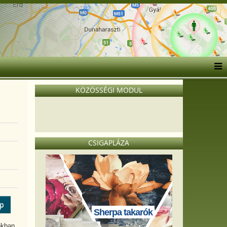
KÖZÖSSÉGI MODUL
CSIGAPLÁZA
ép
Sherpa takarók
okban