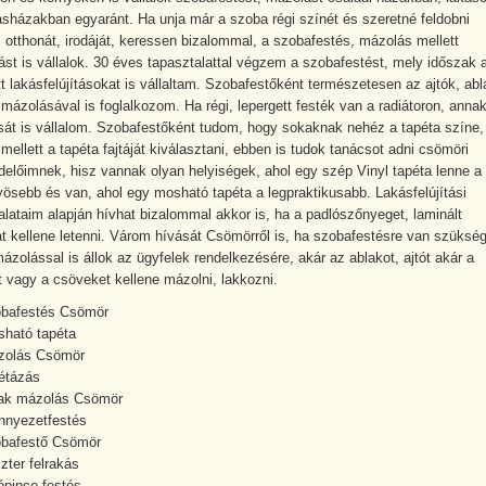
asházakban egyaránt. Ha unja már a szoba régi színét és szeretné feldobni
 otthonát, irodáját, keressen bizalommal, a szobafestés, mázolás mellett
ást is vállalok. 30 éves tapasztalattal végzem a szobafestést, mely időszak a
t lakásfelújításokat is vállaltam. Szobafestőként természetesen az ajtók, abl
mázolásával is foglalkozom. Ha régi, lepergett festék van a radiátoron, anna
át is vállalom. Szobafestőként tudom, hogy sokaknak nehéz a tapéta színe,
mellett a tapéta fajtáját kiválasztani, ebben is tudok tanácsot adni csömöri
előimnek, hisz vannak olyan helyiségek, ahol egy szép Vinyl tapéta lenne a
yösebb és van, ahol egy mosható tapéta a legpraktikusabb. Lakásfelújítási
alataim alapján hívhat bizalommal akkor is, ha a padlószőnyeget, laminált
át kellene letenni. Várom hívását Csömörről is, ha szobafestésre van szükség
mázolással is állok az ügyfelek rendelkezésére, akár az ablakot, ajtót akár a
rt vagy a csöveket kellene mázolni, lakkozni.
bafestés Csömör
ható tapéta
zolás Csömör
étázás
ak mázolás Csömör
nyezetfestés
bafestő Csömör
zter felrakás
ópince festés