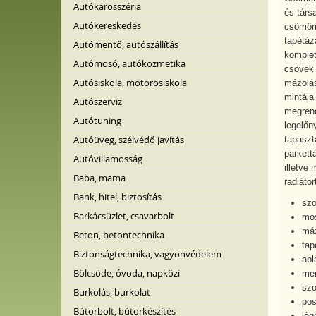
Autókarosszéria
és társ
Autókereskedés
csömöri
tapétáz
Autómentő, autószállítás
komplet
Autómosó, autókozmetika
csövek 
Autósiskola, motorosiskola
mázolás
mintája 
Autószerviz
megrend
Autótuning
legelőn
Autóüveg, szélvédő javítás
tapaszt
parkett
Autóvillamosság
illetve 
Baba, mama
radiáto
Bank, hitel, biztosítás
szo
Barkácsüzlet, csavarbolt
mos
má
Beton, betontechnika
tap
Biztonságtechnika, vagyonvédelem
abl
Bölcsöde, óvoda, napközi
men
szo
Burkolás, burkolat
pos
Bútorbolt, bútorkészítés
lég