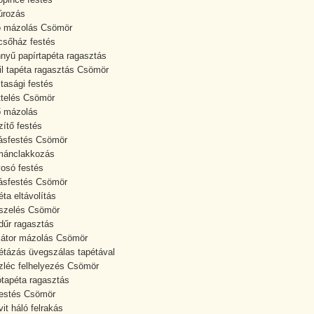
úrozás
ó mázolás Csömör
csőház festés
nyű papírtapéta ragasztás
il tapéta ragasztás Csömör
ztasági festés
ttelés Csömör
 mázolás
zítő festés
ásfestés Csömör
mánclakkozás
yosó festés
ásfestés Csömör
éta eltávolítás
szelés Csömör
dűr ragasztás
iátor mázolás Csömör
étázás üvegszálas tapétával
zléc felhelyezés Csömör
ótapéta ragasztás
festés Csömör
vit háló felrakás