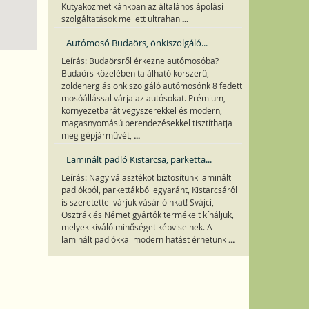
Kutyakozmetikánkban az általános ápolási
...
szolgáltatások mellett ultrahan
Autómosó Budaörs, önkiszolgáló...
Leírás: Budaörsről érkezne autómosóba?
Budaörs közelében található korszerű,
zöldenergiás önkiszolgáló autómosónk 8 fedett
mosóállással várja az autósokat. Prémium,
környezetbarát vegyszerekkel és modern,
magasnyomású berendezésekkel tisztíthatja
...
meg gépjárművét,
Laminált padló Kistarcsa, parketta...
Leírás: Nagy választékot biztosítunk laminált
padlókból, parkettákból egyaránt, Kistarcsáról
is szeretettel várjuk vásárlóinkat! Svájci,
Osztrák és Német gyártók termékeit kínáljuk,
melyek kiváló minőséget képviselnek. A
...
laminált padlókkal modern hatást érhetünk