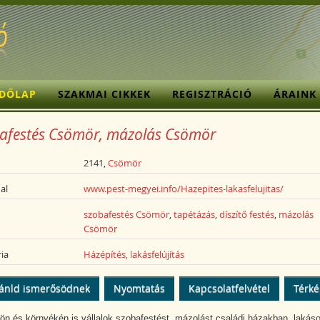
ZDŐLAP
SZAKMAI CIKKEK
REGISZTRÁCIÓ
ÁRAINK
afestés Csömör, mázolás Csömör
2141,
Csömör
al
www.pest-megyei.info/Hazepites-lakasfelujitas/
szobafestés Csömör
,
tapétázás
,
díszítő festés
,
mázolás
Csömör
ia
Házépítés, lakásfelújítás
ánld ismerősödnek
Nyomtatás
Kapcsolatfelvétel
Térk
n és környékén is vállalok szobafestést, mázolást családi házakban, lakás