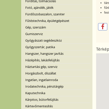
Fordítás, tolmácsolás
tár
Fotó, ajándék, játék
fűr
fes
Fürdőszobaszalon, szaniter
Fűtéstechnika, épületgépészet
Gép, szerszám
Gumiszerviz
Gyógyászati segédeszköz
Gyógyszertár, patika
Térké
Hangszer, hangszer javítás
Házépítés, lakásfelújítás
Háztartási gép, szerviz
Horgászbolt, díszállat
Ingatlan, ingatlainroda
Irodatechnika, pénztárgép
Kaputechnika
Kárpitos, bútorfelújítás
Kártevőmentesítés