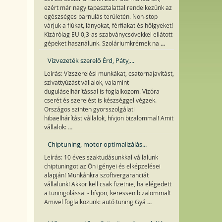
ezért már nagy tapasztalattal rendelkezünk az
egészséges barnulás területén. Non-stop
várjuk a fiúkat, lányokat, férfiakat és hölgyeket!
Kizárólag EU 0,3-as szabványcsövekkel ellátott
...
gépeket használunk. Szoláriumkrémek na
Vízvezeték szerelő Érd, Páty,...
Leírás: Vízszerelési munkákat, csatornajavítást,
szivattyúzást vállalok, valamint
duguláselhárítással is foglalkozom. Vízóra
cserét és szerelést is készséggel végzek.
Országos szinten gyorsszolgálati
hibaelhárítást vállalok, hívjon bizalommal! Amit
...
vállalok:
Chiptuning, motor optimalizálás...
Leírás: 10 éves szaktudásunkkal vállalunk
chiptuningot az Ön igényei és elképzelései
alapján! Munkánkra szoftvergaranciát
vállalunk! Akkor kell csak fizetnie, ha elégedett
a tuningolással - hívjon, keressen bizalommal!
...
Amivel foglalkozunk: autó tuning Gyá