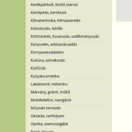
Kerékpárbolt, bicikli szerviz
Kertépítés, kertészet
Klímatechnika, klímaszerelés
Kölcsönzés, bérlés
Költöztetés, fuvarozás, szállítmányozás
Könyvelés, adótanácsadás
Környezetvédelem
Kultúra, szórakozás
Kútfúrás
Kutyakozmetika
Lakástextil, méteráru
Márvány, gránit, műkő
Mobiltelefon, navigáció
Műszaki tervezés
Oktatás, tanfolyam
Optika, szemvizsgálat
Papír, írószer