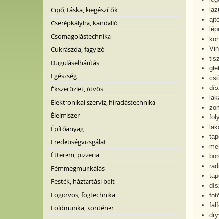
Cipő, táska, kiegészítők
laz
ajt
Cserépkályha, kandalló
lép
Csomagolástechnika
kön
Cukrászda, fagyizó
Vin
tis
Duguláselhárítás
gle
Egészség
cső
dís
Ékszerüzlet, ötvös
lak
Elektronikai szerviz, híradástechnika
zo
Élelmiszer
fol
lak
Építőanyag
tap
Eredetiségvizsgálat
me
Étterem, pizzéria
bor
rad
Fémmegmunkálás
tap
Festék, háztartási bolt
dís
Fogorvos, fogtechnika
fot
fal
Földmunka, konténer
dry