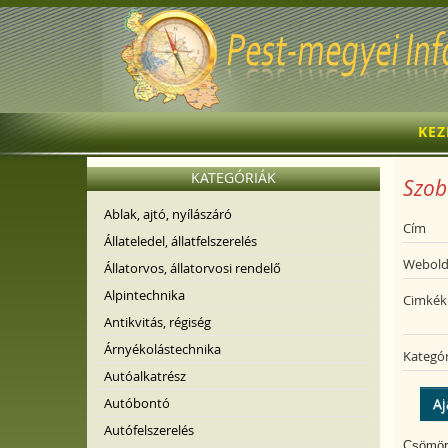
KE
KATEGÓRIÁK
Szob
Ablak, ajtó, nyílászáró
Cím
Állateledel, állatfelszerelés
Webold
Állatorvos, állatorvosi rendelő
Alpintechnika
Cimkék
Antikvitás, régiség
Árnyékolástechnika
Kategór
Autóalkatrész
Autóbontó
Aj
Autófelszerelés
Csömörö