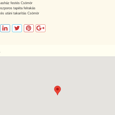
sasház festés Csömör
észporos tapéta felrakás
tés utáni takarítás Csömör
p