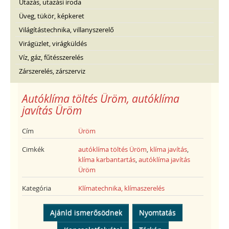
Utazás, utazási iroda
Üveg, tükör, képkeret
Világítástechnika, villanyszerelő
Virágüzlet, virágküldés
Víz, gáz, fűtésszerelés
Zárszerelés, zárszerviz
Autóklíma töltés Üröm, autóklíma
javítás Üröm
Cím
Üröm
Cimkék
autóklíma töltés Üröm
,
klíma javítás
,
klíma karbantartás
,
autóklíma javítás
Üröm
Kategória
Klímatechnika, klímaszerelés
Ajánld ismerősödnek
Nyomtatás