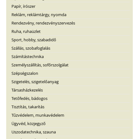
Papír, írószer
Reklám, reklámtárgy, nyomda
Rendezvény, rendezvényszervezés
Ruha, ruhaüzlet
Sport, hobby, szabadidő
Szállás, szobafoglalás
Számítástechnika
Személyszállítás, sofőrszolgálat
Szépségszalon
Szigetelés, szigetelőanyag
Társasházkezelés
Tetőfedés, bádogos
Tisztítás, takarítás
Tűzvédelem, munkavédelem
Ügyvéd, közjegyző
Uszodatechnika, szauna