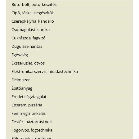
Bútorbolt, bútorkészítés
Cipő, táska, kiegészítők
Cserépkályha, kandalló
Csomagolástechnika
Cukrászda, fagyizó
Duguláselhárítás
Egészség
Ékszerüzlet, ötvös
Elektronikai szerviz, híradástechnika
Élelmiszer
Építőanyag
Eredetiségvizsgálat
Étterem, pizzéria
Fémmegmunkálás
Festék, háztartási bolt
Fogorvos, fogtechnika
Földmunka, konténer