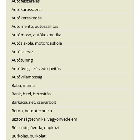
Autófelszerelés
Autókarosszéria
Autókereskedés
Autómentő, autószállítás
Autómosó, autókozmetika
Autósiskola, motorosiskola
Autószerviz
Autótuning
Autóüveg, szélvédő javítás
Autóvillamosság
Baba, mama
Bank, hitel, biztosítás
Barkácsüzlet, csavarbolt
Beton, betontechnika
Biztonságtechnika, vagyonvédelem
Bölcsöde, óvoda, napközi
Burkolás, burkolat