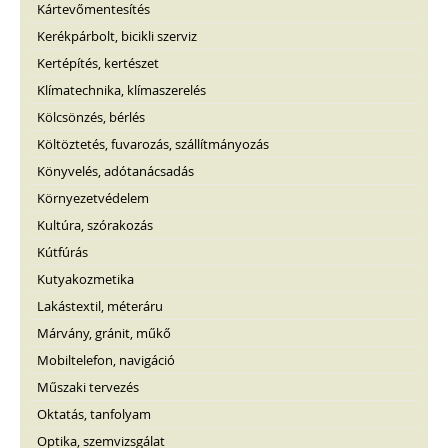
Kártevőmentesítés
Kerékpárbolt, bicikli szerviz
Kertépítés, kertészet
Klímatechnika, klímaszerelés
Kölcsönzés, bérlés
Költöztetés, fuvarozás, szállítmányozás
Könyvelés, adótanácsadás
Környezetvédelem
Kultúra, szórakozás
Kútfúrás
Kutyakozmetika
Lakástextil, méteráru
Márvány, gránit, műkő
Mobiltelefon, navigáció
Műszaki tervezés
Oktatás, tanfolyam
Optika, szemvizsgálat