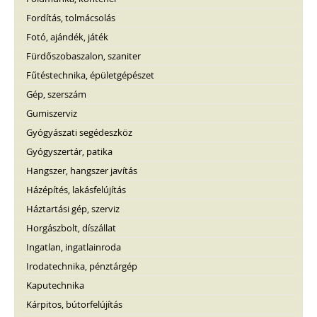
Fordítás, tolmácsolás
Fotó, ajándék, játék
Fürdőszobaszalon, szaniter
Fűtéstechnika, épületgépészet
Gép, szerszám
Gumiszerviz
Gyógyászati segédeszköz
Gyógyszertár, patika
Hangszer, hangszer javítás
Házépítés, lakásfelújítás
Háztartási gép, szerviz
Horgászbolt, díszállat
Ingatlan, ingatlainroda
Irodatechnika, pénztárgép
Kaputechnika
Kárpitos, bútorfelújítás