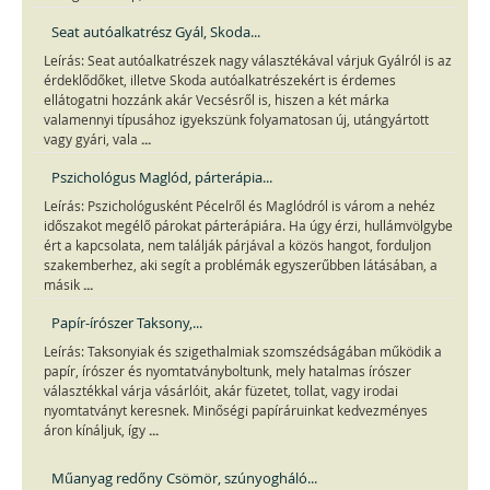
Seat autóalkatrész Gyál, Skoda...
Leírás: Seat autóalkatrészek nagy választékával várjuk Gyálról is az
érdeklődőket, illetve Skoda autóalkatrészekért is érdemes
ellátogatni hozzánk akár Vecsésről is, hiszen a két márka
valamennyi típusához igyekszünk folyamatosan új, utángyártott
...
vagy gyári, vala
Pszichológus Maglód, párterápia...
Leírás: Pszichológusként Pécelről és Maglódról is várom a nehéz
időszakot megélő párokat párterápiára. Ha úgy érzi, hullámvölgybe
ért a kapcsolata, nem találják párjával a közös hangot, forduljon
szakemberhez, aki segít a problémák egyszerűbben látásában, a
...
másik
Papír-írószer Taksony,...
Leírás: Taksonyiak és szigethalmiak szomszédságában működik a
papír, írószer és nyomtatványboltunk, mely hatalmas írószer
választékkal várja vásárlóit, akár füzetet, tollat, vagy irodai
nyomtatványt keresnek. Minőségi papíráruinkat kedvezményes
...
áron kínáljuk, így
Műanyag redőny Csömör, szúnyogháló...