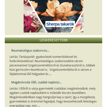
Sherpa takarók
LEGKERESETTEBB
Reumatológus szakorvos...
Leírás: Tartásjavító gyakorlatok izomerősítéssel és
funkciónöveléssel. Reumatológus szakorvosként várom
pácienseimet Szigetszentmiklósról és Dunaharasztiról is, többek
közt gerincsérv kezeléssel is. Szigetszentmiklósról is várom a
...
fájdalommal élő hölgyeket és
Magánóvoda Üllő, családi napközi...
Leírás: Üllőről is várja gyermekét családias magánóvodánk, mely
egyben családi napköziként is működik Vecsés közelében.
Magánóvodánkban nagy hangsúlyt kap a sport, így a mozgékony
gyermekeket is örömmel fogadjuk, hogy levezethessék felesleges
...
energiáikat nap, min