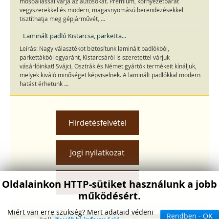
mosóállással várja az autósokat. Prémium, környezetbarát
vegyszerekkel és modern, magasnyomású berendezésekkel
...
tisztíthatja meg gépjárművét,
Laminált padló Kistarcsa, parketta...
Leírás: Nagy választékot biztosítunk laminált padlókból,
parkettákból egyaránt, Kistarcsáról is szeretettel várjuk
vásárlóinkat! Svájci, Osztrák és Német gyártók termékeit kínáljuk,
melyek kiváló minőséget képviselnek. A laminált padlókkal modern
...
hatást érhetünk
Hirdetésfelvétel
Jogi nyilatkozat
Adatvédelem
Oldalainkon HTTP-sütiket használunk a jobb
működésért.
Miért van erre szükség? Mert adataid védeni
Rendben - OK