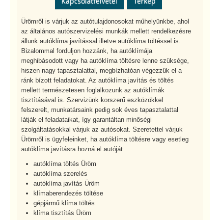
Kapcsolatfelvétel
Térkép
Ürömről is várjuk az autótulajdonosokat műhelyünkbe, ahol
az általános autószervizelési munkák mellett rendelkezésre
állunk autóklíma javítással illetve autóklíma töltéssel is.
Bizalommal forduljon hozzánk, ha autóklímája
meghibásodott vagy ha autóklíma töltésre lenne szüksége,
hiszen nagy tapasztalattal, megbízhatóan végezzük el a
ránk bízott feladatokat. Az autóklíma javítás és töltés
mellett természetesen foglalkozunk az autóklímák
tisztításával is. Szervizünk korszerű eszközökkel
felszerelt, munkatársaink pedig sok éves tapasztalattal
látják el feladataikat, így garantáltan minőségi
szolgáltatásokkal várjuk az autósokat. Szeretettel várjuk
Ürömről is ügyfeleinket, ha autóklíma töltésre vagy esetleg
autóklíma javításra hozná el autóját.
autóklíma töltés Üröm
autóklíma szerelés
autóklíma javítás Üröm
klímaberendezés töltése
gépjármű klíma töltés
klíma tisztítás Üröm