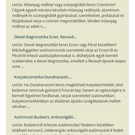
Leírás: Műanyag redőnyt vagy szúnyoghálót keres Csömörön?
Cégünk egyedi méretre készített műanyag redőnyök, alumínium
redőnyök és szúnyoghálók gyártásával, szerelésével, javításával és
felújításával várja a csömöri megrendelőket. Minden műanyag
...
redőnyt az adott n
Diesel diagnosztika Ecser, Renault...
Leírás: Diesel diagnosztikát keres Ecser vagy Pécel közelében?
Márkafüggetlen autószervizünk szeretettel várja az Ecserről és
Pécelről érkező autótulajdonosokat is. Műhelyünk egyik kiemelt
szakterülete a diesel diagnosztika, emellett a Renault típusok alapos
...
isme
Kutyakozmetika Dunaharaszti,...
Leírás: Ha Dunaharasztin keres megbízható kutyakozmetikát, ahol
kedvence nemcsak gyönyörű frizurát kap, hanem az egészségére is
kiemelt figyelmet fordítanak, várjuk szeretettel szalonunkban.
Kutyakozmetikánkban az általános ápolási szolgáltatások mellett
...
ultrahan
Autómosó Budaörs, önkiszolgáló...
Leírás: Budaörsről érkezne autómosóba? Budaörs közelében
található korszerű, zöldenergiás önkiszolgáló autómosónk 8 fedett