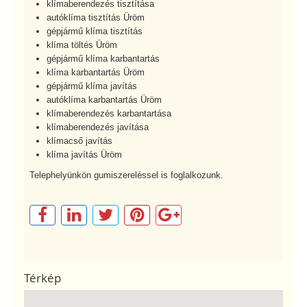
klímaberendezés tisztítása
autóklíma tisztítás Üröm
gépjármű klíma tisztítás
klíma töltés Üröm
gépjármű klíma karbantartás
klíma karbantartás Üröm
gépjármű klíma javítás
autóklíma karbantartás Üröm
klímaberendezés karbantartása
klímaberendezés javítása
klímacső javítás
klíma javítás Üröm
Telephelyünkön gumiszereléssel is foglalkozunk.
Térkép