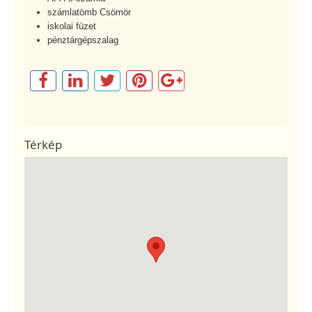
számlatömb Csömör
iskolai füzet
pénztárgépszalag
Térkép