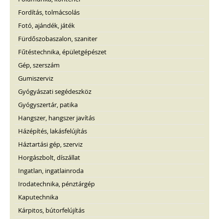
Fordítás, tolmácsolás
Fotó, ajándék, játék
Fürdőszobaszalon, szaniter
Fűtéstechnika, épületgépészet
Gép, szerszám
Gumiszerviz
Gyógyászati segédeszköz
Gyógyszertár, patika
Hangszer, hangszer javítás
Házépítés, lakásfelújítás
Háztartási gép, szerviz
Horgászbolt, díszállat
Ingatlan, ingatlainroda
Irodatechnika, pénztárgép
Kaputechnika
Kárpitos, bútorfelújítás