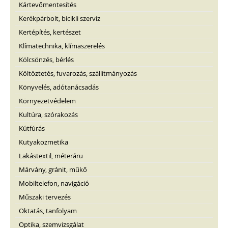
Kártevőmentesítés
Kerékpárbolt, bicikli szerviz
Kertépítés, kertészet
Klímatechnika, klímaszerelés
Kölcsönzés, bérlés
Költöztetés, fuvarozás, szállítmányozás
Könyvelés, adótanácsadás
Környezetvédelem
Kultúra, szórakozás
Kútfúrás
Kutyakozmetika
Lakástextil, méteráru
Márvány, gránit, műkő
Mobiltelefon, navigáció
Műszaki tervezés
Oktatás, tanfolyam
Optika, szemvizsgálat