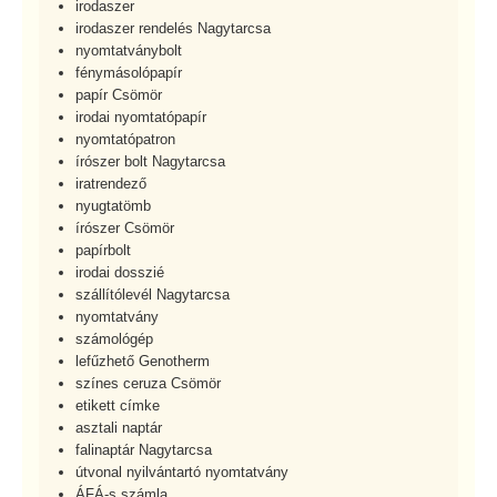
irodaszer
irodaszer rendelés Nagytarcsa
nyomtatványbolt
fénymásolópapír
papír Csömör
irodai nyomtatópapír
nyomtatópatron
írószer bolt Nagytarcsa
iratrendező
nyugtatömb
írószer Csömör
papírbolt
irodai dosszié
szállítólevél Nagytarcsa
nyomtatvány
számológép
lefűzhető Genotherm
színes ceruza Csömör
etikett címke
asztali naptár
falinaptár Nagytarcsa
útvonal nyilvántartó nyomtatvány
ÁFÁ-s számla