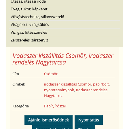
Utazás, utazási iroda
Üveg, tükör, képkeret
Világítástechnika, villanyszerelő
Virágüzlet, virágküldés
Víz, gáz, fűtésszerelés
Zárszerelés, zárszerviz
Irodaszer kiszállítás Csömör, irodaszer
rendelés Nagytarcsa
Cím
Csömör
Cimkék
irodaszer kiszállítás Csömör
,
papírbolt
,
nyomtatványbolt
,
irodaszer rendelés
Nagytarcsa
Kategória
Papír, írószer
Ajánld ismerősödnek
Nyomtatás