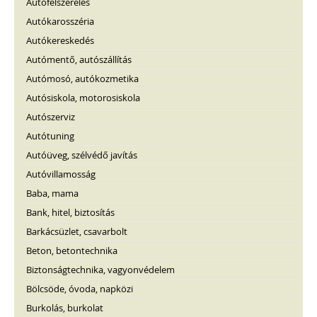
Autófelszerelés
Autókarosszéria
Autókereskedés
Autómentő, autószállítás
Autómosó, autókozmetika
Autósiskola, motorosiskola
Autószerviz
Autótuning
Autóüveg, szélvédő javítás
Autóvillamosság
Baba, mama
Bank, hitel, biztosítás
Barkácsüzlet, csavarbolt
Beton, betontechnika
Biztonságtechnika, vagyonvédelem
Bölcsöde, óvoda, napközi
Burkolás, burkolat