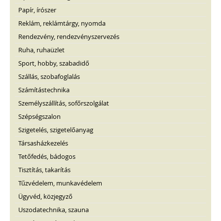
Papír, írószer
Reklám, reklámtárgy, nyomda
Rendezvény, rendezvényszervezés
Ruha, ruhaüzlet
Sport, hobby, szabadidő
Szállás, szobafoglalás
Számítástechnika
Személyszállítás, sofőrszolgálat
Szépségszalon
Szigetelés, szigetelőanyag
Társasházkezelés
Tetőfedés, bádogos
Tisztítás, takarítás
Tűzvédelem, munkavédelem
Ügyvéd, közjegyző
Uszodatechnika, szauna