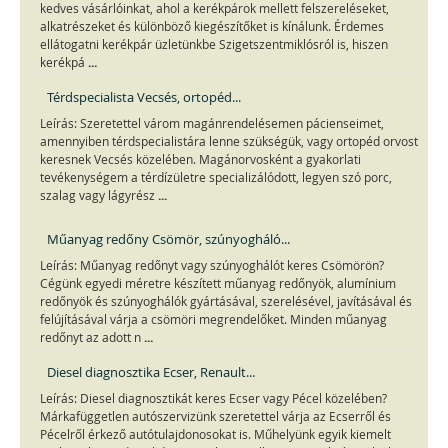
kedves vásárlóinkat, ahol a kerékpárok mellett felszereléseket,
alkatrészeket és különböző kiegészítőket is kínálunk. Érdemes
ellátogatni kerékpár üzletünkbe Szigetszentmiklósról is, hiszen
...
kerékpá
Térdspecialista Vecsés, ortopéd...
Leírás: Szeretettel várom magánrendelésemen pácienseimet,
amennyiben térdspecialistára lenne szükségük, vagy ortopéd orvost
keresnek Vecsés közelében. Magánorvosként a gyakorlati
tevékenységem a térdízületre specializálódott, legyen szó porc,
...
szalag vagy lágyrész
Műanyag redőny Csömör, szúnyogháló...
Leírás: Műanyag redőnyt vagy szúnyoghálót keres Csömörön?
Cégünk egyedi méretre készített műanyag redőnyök, alumínium
redőnyök és szúnyoghálók gyártásával, szerelésével, javításával és
felújításával várja a csömöri megrendelőket. Minden műanyag
...
redőnyt az adott n
Diesel diagnosztika Ecser, Renault...
Leírás: Diesel diagnosztikát keres Ecser vagy Pécel közelében?
Márkafüggetlen autószervizünk szeretettel várja az Ecserről és
Pécelről érkező autótulajdonosokat is. Műhelyünk egyik kiemelt