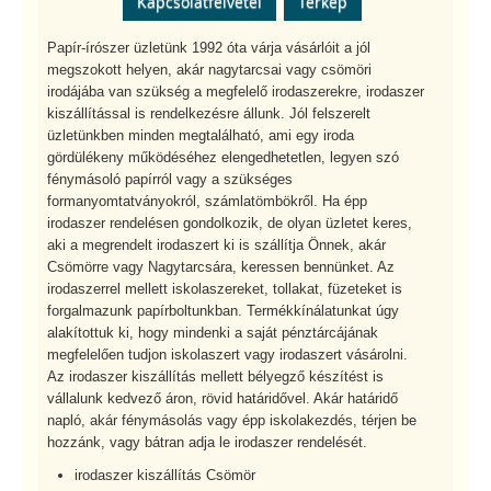
Kapcsolatfelvétel
Térkép
Papír-írószer üzletünk 1992 óta várja vásárlóit a jól
megszokott helyen, akár nagytarcsai vagy csömöri
irodájába van szükség a megfelelő irodaszerekre, irodaszer
kiszállítással is rendelkezésre állunk. Jól felszerelt
üzletünkben minden megtalálható, ami egy iroda
gördülékeny működéséhez elengedhetetlen, legyen szó
fénymásoló papírról vagy a szükséges
formanyomtatványokról, számlatömbökről. Ha épp
irodaszer rendelésen gondolkozik, de olyan üzletet keres,
aki a megrendelt irodaszert ki is szállítja Önnek, akár
Csömörre vagy Nagytarcsára, keressen bennünket. Az
irodaszerrel mellett iskolaszereket, tollakat, füzeteket is
forgalmazunk papírboltunkban. Termékkínálatunkat úgy
alakítottuk ki, hogy mindenki a saját pénztárcájának
megfelelően tudjon iskolaszert vagy irodaszert vásárolni.
Az irodaszer kiszállítás mellett bélyegző készítést is
vállalunk kedvező áron, rövid határidővel. Akár határidő
napló, akár fénymásolás vagy épp iskolakezdés, térjen be
hozzánk, vagy bátran adja le irodaszer rendelését.
irodaszer kiszállítás Csömör