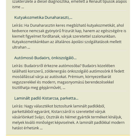
szakterülete a diesel diagnosztika, emellett a Renault típusok alapos
...
isme
Kutyakozmetika Dunaharaszti,...
Leírás: Ha Dunaharasztin keres megbízható kutyakozmetikát, ahol
kedvence nemcsak gyönyörű frizurát kap, hanem az egészségére is
kiemelt figyelmet fordítanak, várjuk szeretettel szalonunkban.
Kutyakozmetikánkban az általános ápolási szolgáltatások mellett
...
ultrahan
Autómosó Budaörs, önkiszolgáló...
Leírás: Budaörsről érkezne autómosóba? Budaörs közelében
található korszerű, zöldenergiás önkiszolgáló autómosónk 8 fedett
mosóállással várja az autósokat. Prémium, környezetbarát
vegyszerekkel és modern, magasnyomású berendezésekkel
...
tisztíthatja meg gépjárművét,
Laminált padló Kistarcsa, parketta...
Leírás: Nagy választékot biztosítunk laminált padlókból,
parkettákból egyaránt, Kistarcsáról is szeretettel várjuk
vásárlóinkat! Svájci, Osztrák és Német gyártók termékeit kínáljuk,
melyek kiváló minőséget képviselnek. A laminált padlókkal modern
...
hatást érhetünk