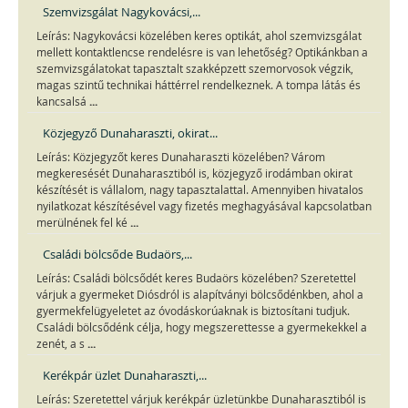
Szemvizsgálat Nagykovácsi,...
Leírás: Nagykovácsi közelében keres optikát, ahol szemvizsgálat
mellett kontaktlencse rendelésre is van lehetőség? Optikánkban a
szemvizsgálatokat tapasztalt szakképzett szemorvosok végzik,
magas szintű technikai háttérrel rendelkeznek. A tompa látás és
...
kancsalsá
Közjegyző Dunaharaszti, okirat...
Leírás: Közjegyzőt keres Dunaharaszti közelében? Várom
megkeresését Dunaharasztiból is, közjegyző irodámban okirat
készítését is vállalom, nagy tapasztalattal. Amennyiben hivatalos
nyilatkozat készítésével vagy fizetés meghagyásával kapcsolatban
...
merülnének fel ké
Családi bölcsőde Budaörs,...
Leírás: Családi bölcsődét keres Budaörs közelében? Szeretettel
várjuk a gyermeket Diósdról is alapítványi bölcsődénkben, ahol a
gyermekfelügyeletet az óvodáskorúaknak is biztosítani tudjuk.
Családi bölcsődénk célja, hogy megszerettesse a gyermekekkel a
...
zenét, a s
Kerékpár üzlet Dunaharaszti,...
Leírás: Szeretettel várjuk kerékpár üzletünkbe Dunaharasztiból is