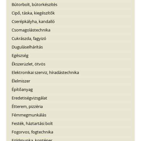
Bútorbolt, bútorkészítés
Cipő, táska, kiegészítők
Cserépkályha, kandalló
Csomagolástechnika
Cukrászda, fagyizó
Duguláselhárítás
Egészség
Ékszerüzlet, ötvös
Elektronikai szerviz, híradástechnika
Élelmiszer
Építőanyag
Eredetiségvizsgálat
Étterem, pizzéria
Fémmegmunkálás
Festék, háztartási bolt
Fogorvos, fogtechnika
Földmunka, konténer