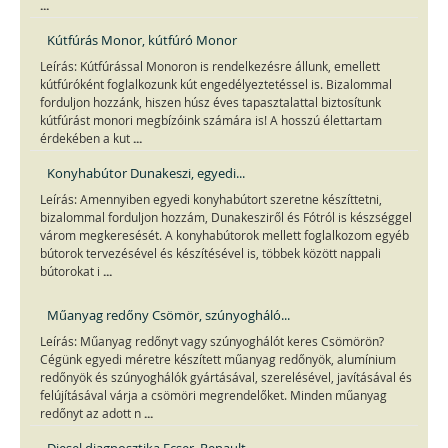
...
Kútfúrás Monor, kútfúró Monor
Leírás: Kútfúrással Monoron is rendelkezésre állunk, emellett
kútfúróként foglalkozunk kút engedélyeztetéssel is. Bizalommal
forduljon hozzánk, hiszen húsz éves tapasztalattal biztosítunk
kútfúrást monori megbízóink számára is! A hosszú élettartam
...
érdekében a kut
Konyhabútor Dunakeszi, egyedi...
Leírás: Amennyiben egyedi konyhabútort szeretne készíttetni,
bizalommal forduljon hozzám, Dunakesziről és Fótról is készséggel
várom megkeresését. A konyhabútorok mellett foglalkozom egyéb
bútorok tervezésével és készítésével is, többek között nappali
...
bútorokat i
Műanyag redőny Csömör, szúnyogháló...
Leírás: Műanyag redőnyt vagy szúnyoghálót keres Csömörön?
Cégünk egyedi méretre készített műanyag redőnyök, alumínium
redőnyök és szúnyoghálók gyártásával, szerelésével, javításával és
felújításával várja a csömöri megrendelőket. Minden műanyag
...
redőnyt az adott n