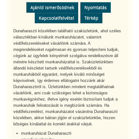
Ajánld ismerősödnek
Nyomtatás
Kapcsolatfelvétel
Térkép
Dunaharaszti közelében található szaküzletünk, ahol széles
választékban kínálunk munkaruházatot, valamint
védőfelszereléseket vásárlóink számára. A
megrendeléseket rugalmasan és gyorsan teljesíteni tudjuk,
cégünk az ügyfelek kényelmét szolgálva rendelkezésre áll
méretre készített munkaruházattal is. Szaküzletünkben
állandó készletet tartunk védőfelszerelésekből és
munkaruhákból egyaránt, melyek kiváló minőséget
képviselnek, így érdemes ellátogatni hozzánk akár
Dunaharasztiról is. Üzletünkben mindent megtalálhatnak
vásárlóink, ami csak szükséges lehet a biztonságos
munkavégzéshez, illetve igény esetén biztosítani tudjuk a
munkaruhák feliratozását is megbízóink számára. Ha
védőfelszerelést, munkaruházatot vásárolna Dunaharaszti
közelében, akkor bátran jöjjön el szaküzletünkbe, hiszen
bőséges kínálattal és korrekt árakkal várjuk.
munkaruházat Dunaharaszti