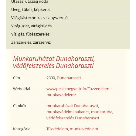
Utazás, utazási iroda
Üveg, tükör, képkeret
Világítástechnika, villanyszerelő
Virágüzlet, virágküldés
Víz, gáz, fűtésszerelés
Zárszerelés, zárszerviz
Munkaruházat Dunaharaszti,
védőfelszerelés Dunaharaszti
Cím
2330,
Dunaharaszti
Weboldal
www.pest-megyei.info/Tuzvedelem-
munkavedelem/
Cimkék
munkaruházat Dunaharaszti
,
munkavédelmi bakancs
,
munkaruha
,
védőfelszerelés Dunaharaszti
Kategória
Tűzvédelem, munkavédelem