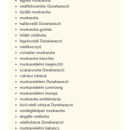
egyedi munkaruha
védőfelszerelés Dunaharaszti
tűzálló munkaruha
munkaruha
hallásvédő Dunaharaszti
munkaruha gyártás
hőálló védőruha
légzésvédő Dunaharaszti
védőkesztyű
vízhatlan munkaruha
munkaruha készítés
munkavédelmi kiegészítő
szakácsruha Dunaharaszti
cukrász ruházat
munkavédelem Dunaharaszti
munkavédelmi szemüveg
munkavédelmi klumpa
munkaruha emblémázás
őrző-védő ruházat Dunaharaszti
vendéglátóipari munkaruha
lángálló védőruha
védőruházat Dunaharaszti
munkavédelmi bakancs