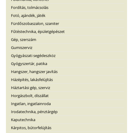
Fordítás, tolmácsolás
Fotó, ajándék, játék
Fürdőszobaszalon, szaniter
Fűtéstechnika, épületgépészet
Gép, szerszám
Gumiszerviz
Gyógyászati segédeszköz
Gyógyszertár, patika
Hangszer, hangszer javítás
Házépítés, lakásfelújítás
Háztartási gép, szerviz
Horgászbolt, díszállat
Ingatlan, ingatlainroda
Irodatechnika, pénztárgép
Kaputechnika
Kárpitos, bútorfelújítás