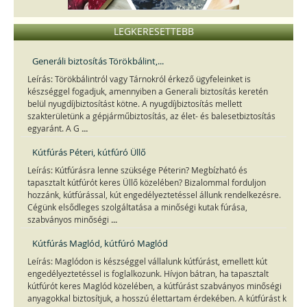
LEGKERESETTEBB
Generáli biztosítás Törökbálint,...
Leírás: Törökbálintról vagy Tárnokról érkező ügyfeleinket is
készséggel fogadjuk, amennyiben a Generali biztosítás keretén
belül nyugdíjbiztosítást kötne. A nyugdíjbiztosítás mellett
szakterületünk a gépjárműbiztosítás, az élet- és balesetbiztosítás
...
egyaránt. A G
Kútfúrás Péteri, kútfúró Üllő
Leírás: Kútfúrásra lenne szüksége Péterin? Megbízható és
tapasztalt kútfúrót keres Üllő közelében? Bizalommal forduljon
hozzánk, kútfúrással, kút engedélyeztetéssel állunk rendelkezésre.
Cégünk elsődleges szolgáltatása a minőségi kutak fúrása,
...
szabványos minőségi
Kútfúrás Maglód, kútfúró Maglód
Leírás: Maglódon is készséggel vállalunk kútfúrást, emellett kút
engedélyeztetéssel is foglalkozunk. Hívjon bátran, ha tapasztalt
kútfúrót keres Maglód közelében, a kútfúrást szabványos minőségi
anyagokkal biztosítjuk, a hosszú élettartam érdekében. A kútfúrást k