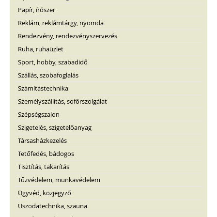
Papír, írószer
Reklám, reklámtárgy, nyomda
Rendezvény, rendezvényszervezés
Ruha, ruhaüzlet
Sport, hobby, szabadidő
Szállás, szobafoglalás
Számítástechnika
Személyszállítás, sofőrszolgálat
Szépségszalon
Szigetelés, szigetelőanyag
Társasházkezelés
Tetőfedés, bádogos
Tisztítás, takarítás
Tűzvédelem, munkavédelem
Ügyvéd, közjegyző
Uszodatechnika, szauna