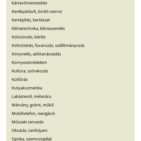
Kártevőmentesítés
Kerékpárbolt, bicikli szerviz
Kertépítés, kertészet
Klímatechnika, klímaszerelés
Kölcsönzés, bérlés
Költöztetés, fuvarozás, szállítmányozás
Könyvelés, adótanácsadás
Környezetvédelem
Kultúra, szórakozás
Kútfúrás
Kutyakozmetika
Lakástextil, méteráru
Márvány, gránit, műkő
Mobiltelefon, navigáció
Műszaki tervezés
Oktatás, tanfolyam
Optika, szemvizsgálat