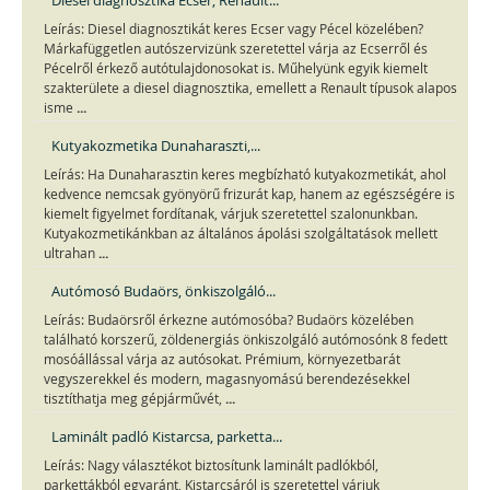
Diesel diagnosztika Ecser, Renault...
Leírás: Diesel diagnosztikát keres Ecser vagy Pécel közelében?
Márkafüggetlen autószervizünk szeretettel várja az Ecserről és
Pécelről érkező autótulajdonosokat is. Műhelyünk egyik kiemelt
szakterülete a diesel diagnosztika, emellett a Renault típusok alapos
...
isme
Kutyakozmetika Dunaharaszti,...
Leírás: Ha Dunaharasztin keres megbízható kutyakozmetikát, ahol
kedvence nemcsak gyönyörű frizurát kap, hanem az egészségére is
kiemelt figyelmet fordítanak, várjuk szeretettel szalonunkban.
Kutyakozmetikánkban az általános ápolási szolgáltatások mellett
...
ultrahan
Autómosó Budaörs, önkiszolgáló...
Leírás: Budaörsről érkezne autómosóba? Budaörs közelében
található korszerű, zöldenergiás önkiszolgáló autómosónk 8 fedett
mosóállással várja az autósokat. Prémium, környezetbarát
vegyszerekkel és modern, magasnyomású berendezésekkel
...
tisztíthatja meg gépjárművét,
Laminált padló Kistarcsa, parketta...
Leírás: Nagy választékot biztosítunk laminált padlókból,
parkettákból egyaránt, Kistarcsáról is szeretettel várjuk