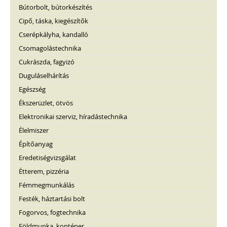
Bútorbolt, bútorkészítés
Cipő, táska, kiegészítők
Cserépkályha, kandalló
Csomagolástechnika
Cukrászda, fagyizó
Duguláselhárítás
Egészség
Ékszerüzlet, ötvös
Elektronikai szerviz, híradástechnika
Élelmiszer
Építőanyag
Eredetiségvizsgálat
Étterem, pizzéria
Fémmegmunkálás
Festék, háztartási bolt
Fogorvos, fogtechnika
Földmunka, konténer