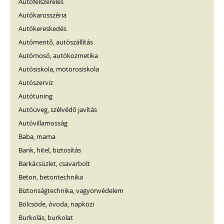
Autófelszerelés
Autókarosszéria
Autókereskedés
Autómentő, autószállítás
Autómosó, autókozmetika
Autósiskola, motorosiskola
Autószerviz
Autótuning
Autóüveg, szélvédő javítás
Autóvillamosság
Baba, mama
Bank, hitel, biztosítás
Barkácsüzlet, csavarbolt
Beton, betontechnika
Biztonságtechnika, vagyonvédelem
Bölcsöde, óvoda, napközi
Burkolás, burkolat