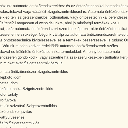
ázunk automata öntözőrendszerekhez és az öntözéstechnikai berendezése
választékával várja vásárlóit Szigetszentmiklósról is. Automata öntözőrendsz
e kiépíteni szigetszentmiklósi otthonában, vagy öntözéstechnikai berendezés
űsítené? Látogasson el weboldalunkra, ahol jó minőségű termékek közül
hat, akár automata öntözőrendszert szeretne kiépíteni, akár öntözéstechnikai
zésre lenne szüksége. Cégünk vállalja az automata öntözőrendszerek telepít
 az öntözéstechnika kivitelezésével és a termékek beszerzésével is tudunk Ö
i. Várunk minden kedves érdeklődőt automata öntözőrendszerek széles
ékával és különféle öntözéstechnika termékekkel. Amennyiben automata
endszeren gondolkodik, vagy szeretné ha szakszerű kezekben tudhatná kertj
n minket akár Szigetszentmiklósról is.
omata öntözőrendszer Szigetszentmiklós
lepkötő idom
etes idom
özéstechnika Szigetszentmiklós
rofor tartály
ro fúvóka
tt kút szivattyú Szigetszentmiklós
özőrendszer javítás
vattyú vezérlés
ásító Szigetszentmiklós