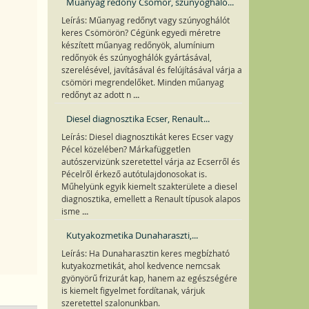
Műanyag redőny Csömör, szúnyogháló...
Leírás: Műanyag redőnyt vagy szúnyoghálót
keres Csömörön? Cégünk egyedi méretre
készített műanyag redőnyök, alumínium
redőnyök és szúnyoghálók gyártásával,
szerelésével, javításával és felújításával várja a
csömöri megrendelőket. Minden műanyag
...
redőnyt az adott n
Diesel diagnosztika Ecser, Renault...
Leírás: Diesel diagnosztikát keres Ecser vagy
Pécel közelében? Márkafüggetlen
autószervizünk szeretettel várja az Ecserről és
Pécelről érkező autótulajdonosokat is.
Műhelyünk egyik kiemelt szakterülete a diesel
diagnosztika, emellett a Renault típusok alapos
...
isme
Kutyakozmetika Dunaharaszti,...
Leírás: Ha Dunaharasztin keres megbízható
kutyakozmetikát, ahol kedvence nemcsak
gyönyörű frizurát kap, hanem az egészségére
is kiemelt figyelmet fordítanak, várjuk
szeretettel szalonunkban.