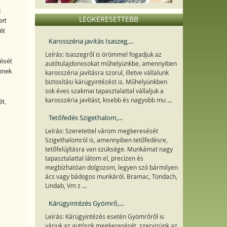
k
LEGKERESETTEBB
ert
ét
Karosszéria javítás Isaszeg,...
Leírás: Isaszegről is örömmel fogadjuk az
ését
autótulajdonosokat műhelyünkbe, amennyiben
nnek
karosszéria javításra szorul, illetve vállalunk
biztosítási kárügyintézést is. Műhelyünkben
sok éves szakmai tapasztalattal vállaljuk a
...
karosszéria javítást, kisebb és nagyobb mu
ét,
Tetőfedés Szigethalom,...
Leírás: Szeretettel várom megkeresését
Szigethalomról is, amennyiben tetőfedésre,
tetőfelújításra van szüksége. Munkámat nagy
tapasztalattal látom el, precízen és
megbízhatóan dolgozom, legyen szó bármilyen
ács vagy bádogos munkáról. Bramac, Tondach,
...
Lindab, Vm z
Kárügyintézés Gyömrő,...
Leírás: Kárügyintézés esetén Gyömrőről is
várjuk az autósok megkeresését, szervizünk az