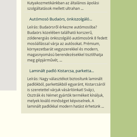
Kutyakozmetikánkban az általános ápolási
...
szolgáltatások mellett ultrahan
Autómosó Budaörs, önkiszolgáló...
Leírás: Budaörsről érkezne autómosóba?
Budaörs közelében található korszerű,
zöldenergiás önkiszolgáló autómosónk 8 fedett
mosóállással várja az autósokat. Prémium,
környezetbarát vegyszerekkel és modern,
magasnyomású berendezésekkel tisztíthatja
...
meg gépjárművét,
Laminált padló Kistarcsa, parketta...
Leírás: Nagy választékot biztosítunk laminált
padlókból, parkettákból egyaránt, Kistarcsáról
is szeretettel várjuk vásárlóinkat! Svájci,
Osztrák és Német gyártók termékeit kínáljuk,
melyek kiváló minőséget képviselnek. A
...
laminált padlókkal modern hatást érhetünk