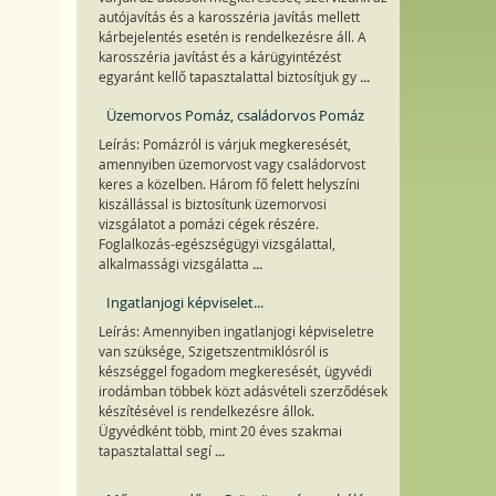
autójavítás és a karosszéria javítás mellett
kárbejelentés esetén is rendelkezésre áll. A
karosszéria javítást és a kárügyintézést
...
egyaránt kellő tapasztalattal biztosítjuk gy
Üzemorvos Pomáz, családorvos Pomáz
Leírás: Pomázról is várjuk megkeresését,
amennyiben üzemorvost vagy családorvost
keres a közelben. Három fő felett helyszíni
kiszállással is biztosítunk üzemorvosi
vizsgálatot a pomázi cégek részére.
Foglalkozás-egészségügyi vizsgálattal,
...
alkalmassági vizsgálatta
Ingatlanjogi képviselet...
Leírás: Amennyiben ingatlanjogi képviseletre
van szüksége, Szigetszentmiklósról is
készséggel fogadom megkeresését, ügyvédi
irodámban többek közt adásvételi szerződések
készítésével is rendelkezésre állok.
Ügyvédként több, mint 20 éves szakmai
...
tapasztalattal segí