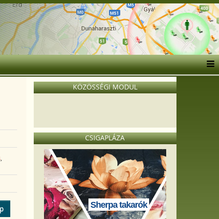
KÖZÖSSÉGI MODUL
CSIGAPLÁZA
s
,
Sherpa takarók
ép