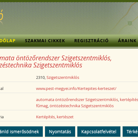
ZDŐLAP
SZAKMAI CIKKEK
REGISZTRÁCIÓ
ÁRAINK
mata öntözőrendszer Szigetszentmiklós,
zéstechnika Szigetszentmiklós
2310,
Szigetszentmiklós
al
www.pest-megyei.info/Kertepites-kerteszet/
automata öntözőrendszer Szigetszentmiklós
,
kertépíté
fűmag
,
öntözéstechnika Szigetszentmiklós
ia
Kertépítés, kertészet
ánld ismerősödnek
Nyomtatás
Kapcsolatfelvétel
Térk