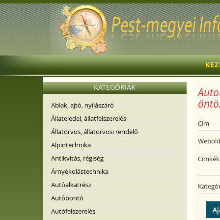
KE
KATEGÓRIÁK
Auto
öntö
Ablak, ajtó, nyílászáró
Állateledel, állatfelszerelés
Cím
Állatorvos, állatorvosi rendelő
Webold
Alpintechnika
Antikvitás, régiség
Cimkék
Árnyékolástechnika
Autóalkatrész
Kategór
Autóbontó
Aj
Autófelszerelés