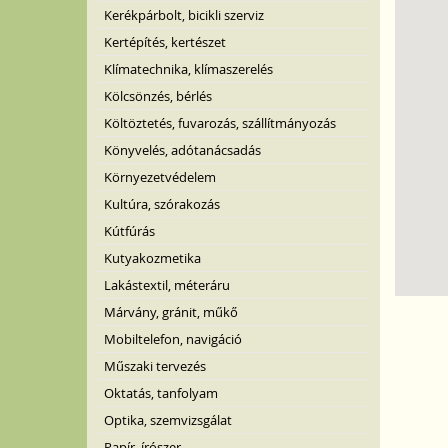
Kerékpárbolt, bicikli szerviz
Kertépítés, kertészet
Klímatechnika, klímaszerelés
Kölcsönzés, bérlés
Költöztetés, fuvarozás, szállítmányozás
Könyvelés, adótanácsadás
Környezetvédelem
Kultúra, szórakozás
Kútfúrás
Kutyakozmetika
Lakástextil, méteráru
Márvány, gránit, műkő
Mobiltelefon, navigáció
Műszaki tervezés
Oktatás, tanfolyam
Optika, szemvizsgálat
Papír, írószer