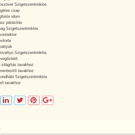
oszövet Szigetszentmiklós
geres csap
fúrós idom
asz párásítás
ag Szigetszentmiklós
konnektor
vitorla
vattyúk
zivattyú Szigetszentmiklós
evegőztető
 világítás tavakhoz
mentesítő tavakhoz
ondháló Szigetszentmiklós
rő tavakhoz
p