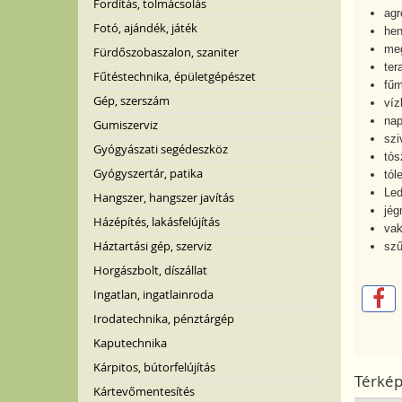
Fordítás, tolmácsolás
agr
Fotó, ajándék, játék
hen
meg
Fürdőszobaszalon, szaniter
ter
Fűtéstechnika, épületgépészet
fűm
Gép, szerszám
víz
nap
Gumiszerviz
szi
Gyógyászati segédeszköz
tós
Gyógyszertár, patika
tól
Led
Hangszer, hangszer javítás
jég
Házépítés, lakásfelújítás
vak
Háztartási gép, szerviz
szű
Horgászbolt, díszállat
Ingatlan, ingatlainroda
Irodatechnika, pénztárgép
Kaputechnika
Kárpitos, bútorfelújítás
Térké
Kártevőmentesítés