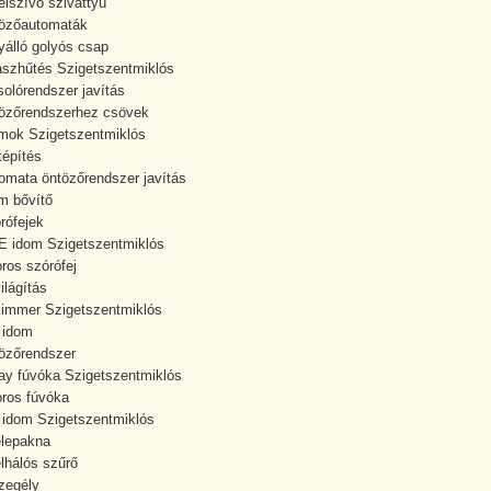
elszívó szivattyú
özőautomaták
yálló golyós csap
aszhűtés Szigetszentmiklós
solórendszer javítás
özőrendszerhez csövek
mok Szigetszentmiklós
tépítés
omata öntözőrendszer javítás
m bővítő
rófejek
 idom Szigetszentmiklós
oros szórófej
ilágítás
immer Szigetszentmiklós
 idom
özőrendszer
ay fúvóka Szigetszentmiklós
oros fúvóka
idom Szigetszentmiklós
lepakna
lhálós szűrő
zegély