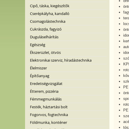
önf
Cipő, táska, kiegészítők
önt
fag
Cserépkályha, kandalló
ter
Csomagolástechnika
loc
Cukrászda, fagyizó
önt
ido
Duguláselhárítás
ker
Egészség
aut
Ékszerüzlet, ötvös
ido
szó
Elektronikai szerviz, híradástechnika
KPE
Élelmiszer
rot
Építőanyag
kőv
szk
Eredetiségvizsgálat
PE
Étterem, pizzéria
önt
Fémmegmunkálás
spr
rot
Festék, háztartási bolt
PE 
Fogorvos, fogtechnika
sze
acé
Földmunka, konténer
tós