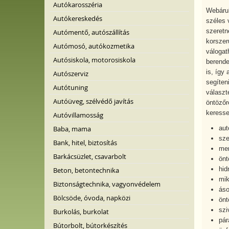
Autókarosszéria
Webáruh
Autókereskedés
széles 
szeretn
Autómentő, autószállítás
korszer
Autómosó, autókozmetika
válogat
Autósiskola, motorosiskola
berende
is, így
Autószerviz
segíten
Autótuning
választ
Autóüveg, szélvédő javítás
öntözőr
keresse
Autóvillamosság
Baba, mama
aut
sze
Bank, hitel, biztosítás
men
Barkácsüzlet, csavarbolt
önt
hid
Beton, betontechnika
mik
Biztonságtechnika, vagyonvédelem
áso
Bölcsöde, óvoda, napközi
önt
szi
Burkolás, burkolat
pár
Bútorbolt, bútorkészítés